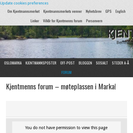
Update cookies preferences
Om Kjentmannsmerket
Kjentmannsmerkets venner
Nyhetsbrev
GPS
English
Linker
Vilkår for Kjentmenns forum
Personvern
KJEN
Bernhard
OSLOMARKA
KJENTMANNSPOSTER
OFF-POST
BLOGGEN
SOSIALT
STEDER A-Å
FORUM
Kjentmenns forum – møteplassen i Marka!
You do not have permission to view this page