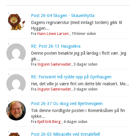
Post 26-04 Skogen - Skauenhytta
Dagens regnværstur (med innlagt torden) gikk til
Hyggen...
Fra
Hans Löwe Larsen
,
19 timer siden
RE: Post 26-13 Haugsekra
Denne posten besøkte jeg på lørdag i flott vær. Jeg
gik...
Fra
Ingunn Sætervadet
,
3 dager siden
RE: Forsvaret må rydde opp på Gyrihaugen
Hei, det ville jo være fint om dette blir realisert. Me...
Fra
Ingunn Sætervadet
,
3 dager siden
Post 26-37 OL-skog ved Bjertnessjøen
Tok denne nordligste posten i Romeriksåsen på fin
sykke...
Fra
Kjell Erik Berg
,
4 dager siden
Post 26-03 Milogcelle ved Kringlefjell