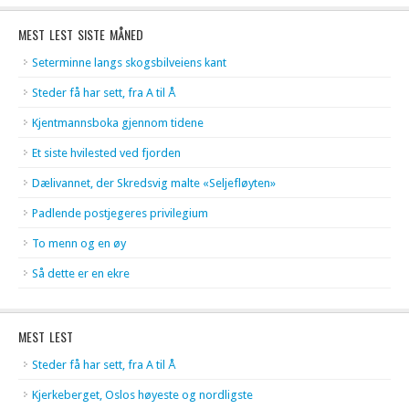
MEST LEST SISTE MÅNED
Seterminne langs skogsbilveiens kant
Steder få har sett, fra A til Å
Kjentmannsboka gjennom tidene
Et siste hvilested ved fjorden
Dælivannet, der Skredsvig malte «Seljefløyten»
Padlende postjegeres privilegium
To menn og en øy
Så dette er en ekre
MEST LEST
Steder få har sett, fra A til Å
Kjerkeberget, Oslos høyeste og nordligste