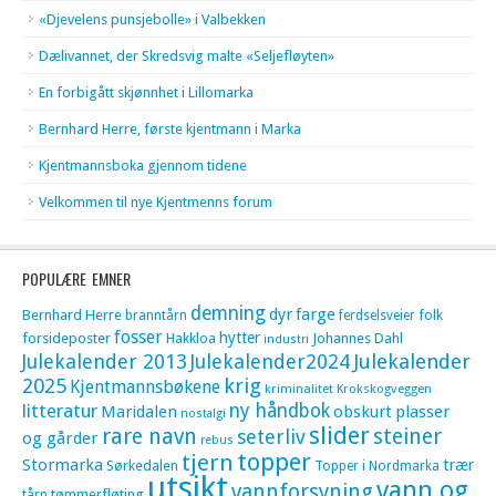
«Djevelens punsjebolle» i Valbekken
Dælivannet, der Skredsvig malte «Seljefløyten»
En forbigått skjønnhet i Lillomarka
Bernhard Herre, første kjentmann i Marka
Kjentmannsboka gjennom tidene
Velkommen til nye Kjentmenns forum
POPULÆRE EMNER
demning
dyr
farge
Bernhard Herre
folk
branntårn
ferdselsveier
fosser
hytter
forsideposter
Hakkloa
Johannes Dahl
industri
Julekalender 2013
Julekalender2024
Julekalender
krig
2025
Kjentmannsbøkene
kriminalitet
Krokskogveggen
litteratur
ny håndbok
Maridalen
obskurt
plasser
nostalgi
slider
rare navn
steiner
seterliv
og gårder
rebus
topper
tjern
Stormarka
trær
Sørkedalen
Topper i Nordmarka
utsikt
vann og
vannforsyning
tømmerfløting
tårn