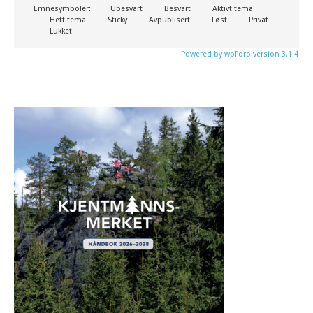
Emnesymboler:
Ubesvart
Besvart
Aktivt tema
Hett tema
Sticky
Avpublisert
Løst
Privat
Lukket
Powered by wpForo version 3.1.4