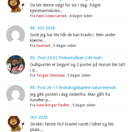
Da ble denne valgt for tur i dag. Fulgte
kjentmannsboke...
Fra
Hans Löwe Larsen
,
4 dager siden
RE: HLF 2026
Godt jeg har lite hår de kan kravle i. Men under
klærne...
Fra
Gunnark
,
5 dager siden
RE: Post 24-02 Prekestolåsen 249 moh.
Gullspurten er begynt og 2 poster på Hurum ble tatt
i d...
Fra
Torgeir Stenstad
,
5 dager siden
RE: Post 26-17 Krokskogstupene naturreservat
Jeg gikk posten i dag nedenfra. Man gått fra
tunellen p...
Fra
Sven Borger Fiedler
,
5 dager siden
HLF 2026
Skrekk! Første HLF kravlet rundt i håret og ble
plukk...