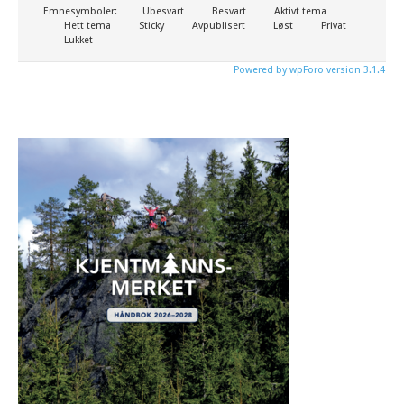
Emnesymboler:
Ubesvart
Besvart
Aktivt tema
Hett tema
Sticky
Avpublisert
Løst
Privat
Lukket
Powered by wpForo version 3.1.4