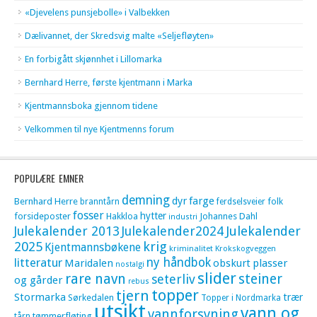
«Djevelens punsjebolle» i Valbekken
Dælivannet, der Skredsvig malte «Seljefløyten»
En forbigått skjønnhet i Lillomarka
Bernhard Herre, første kjentmann i Marka
Kjentmannsboka gjennom tidene
Velkommen til nye Kjentmenns forum
POPULÆRE EMNER
demning
dyr
farge
Bernhard Herre
folk
branntårn
ferdselsveier
fosser
hytter
forsideposter
Hakkloa
Johannes Dahl
industri
Julekalender 2013
Julekalender2024
Julekalender
krig
2025
Kjentmannsbøkene
kriminalitet
Krokskogveggen
litteratur
ny håndbok
Maridalen
obskurt
plasser
nostalgi
slider
rare navn
steiner
seterliv
og gårder
rebus
topper
tjern
Stormarka
trær
Sørkedalen
Topper i Nordmarka
utsikt
vann og
vannforsyning
tømmerfløting
tårn