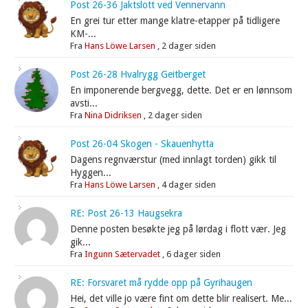
Post 26-36 Jaktslott ved Vennervann
En grei tur etter mange klatre-etapper på tidligere
KM-...
Fra
Hans Löwe Larsen
,
2 dager siden
Post 26-28 Hvalrygg Geitberget
En imponerende bergvegg, dette. Det er en lønnsom
avsti...
Fra
Nina Didriksen
,
2 dager siden
Post 26-04 Skogen - Skauenhytta
Dagens regnværstur (med innlagt torden) gikk til
Hyggen...
Fra
Hans Löwe Larsen
,
4 dager siden
RE: Post 26-13 Haugsekra
Denne posten besøkte jeg på lørdag i flott vær. Jeg
gik...
Fra
Ingunn Sætervadet
,
6 dager siden
RE: Forsvaret må rydde opp på Gyrihaugen
Hei, det ville jo være fint om dette blir realisert. Me...