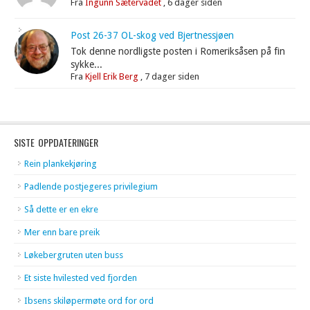
Fra
Ingunn Sætervadet
,
6 dager siden
Post 26-37 OL-skog ved Bjertnessjøen
Tok denne nordligste posten i Romeriksåsen på fin
sykke...
Fra
Kjell Erik Berg
,
7 dager siden
SISTE OPPDATERINGER
Rein plankekjøring
Padlende postjegeres privilegium
Så dette er en ekre
Mer enn bare preik
Løkebergruten uten buss
Et siste hvilested ved fjorden
Ibsens skiløpermøte ord for ord