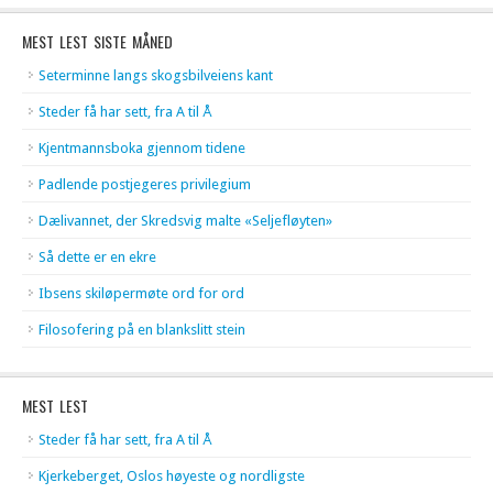
MEST LEST SISTE MÅNED
Seterminne langs skogsbilveiens kant
Steder få har sett, fra A til Å
Kjentmannsboka gjennom tidene
Padlende postjegeres privilegium
Dælivannet, der Skredsvig malte «Seljefløyten»
Så dette er en ekre
Ibsens skiløpermøte ord for ord
Filosofering på en blankslitt stein
MEST LEST
Steder få har sett, fra A til Å
Kjerkeberget, Oslos høyeste og nordligste