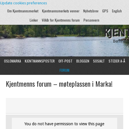
Update cookies preferences
Om Kjentmannsmerket
Kjentmannsmerkets venner
Nyhetsbrev
GPS
English
Linker
Vilkår for Kjentmenns forum
Personvern
KJEN
Bernhard
OSLOMARKA
KJENTMANNSPOSTER
OFF-POST
BLOGGEN
SOSIALT
STEDER A-Å
FORUM
Kjentmenns forum – møteplassen i Marka!
You do not have permission to view this page