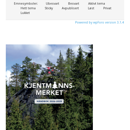
Emnesymboler:
Ubesvart
Besvart
Aktivt tema
Hett tema
Sticky
Avpublisert
Løst
Privat
Lukket
Powered by wpForo version 3.1.4