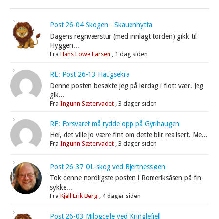
Post 26-04 Skogen - Skauenhytta
Dagens regnværstur (med innlagt torden) gikk til
Hyggen...
Fra
Hans Löwe Larsen
,
1 dag siden
RE: Post 26-13 Haugsekra
Denne posten besøkte jeg på lørdag i flott vær. Jeg
gik...
Fra
Ingunn Sætervadet
,
3 dager siden
RE: Forsvaret må rydde opp på Gyrihaugen
Hei, det ville jo være fint om dette blir realisert. Me...
Fra
Ingunn Sætervadet
,
3 dager siden
Post 26-37 OL-skog ved Bjertnessjøen
Tok denne nordligste posten i Romeriksåsen på fin
sykke...
Fra
Kjell Erik Berg
,
4 dager siden
Post 26-03 Milogcelle ved Kringlefjell