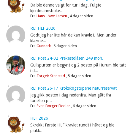
Da ble denne valgt for tur i dag. Fulgte
kjentmannsboke...
Fra
Hans Löwe Larsen
,
4 dager siden
RE: HLF 2026
Godt jeg har lite hår de kan kravle i. Men under
klærne...
Fra
Gunnark
,
5 dager siden
RE: Post 24-02 Prekestolåsen 249 moh.
Gullspurten er begynt og 2 poster på Hurum ble tatt
i d...
Fra
Torgeir Stenstad
,
5 dager siden
RE: Post 26-17 Krokskogstupene naturreservat
Jeg gikk posten i dag nedenfra. Man gått fra
tunellen p...
Fra
Sven Borger Fiedler
,
6 dager siden
HLF 2026
Skrekk! Første HLF kravlet rundt i håret og ble
plukk...