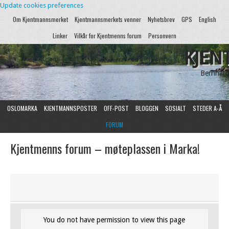
Update cookies preferences
Om Kjentmannsmerket
Kjentmannsmerkets venner
Nyhetsbrev
GPS
English
Linker
Vilkår for Kjentmenns forum
Personvern
KJEN
Bernhard
OSLOMARKA
KJENTMANNSPOSTER
OFF-POST
BLOGGEN
SOSIALT
STEDER A-Å
FORUM
Kjentmenns forum – møteplassen i Marka!
You do not have permission to view this page