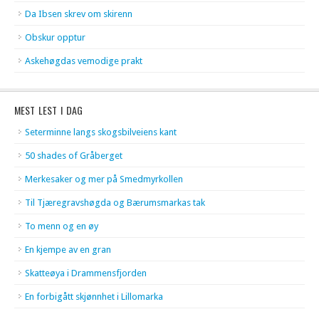
Da Ibsen skrev om skirenn
Obskur opptur
Askehøgdas vemodige prakt
MEST LEST I DAG
Seterminne langs skogsbilveiens kant
50 shades of Gråberget
Merkesaker og mer på Smedmyrkollen
Til Tjæregravshøgda og Bærumsmarkas tak
To menn og en øy
En kjempe av en gran
Skatteøya i Drammensfjorden
En forbigått skjønnhet i Lillomarka