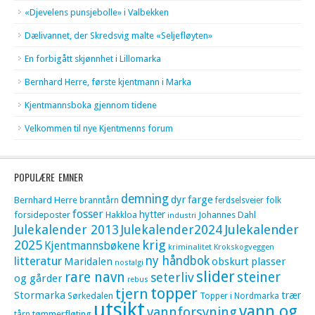
«Djevelens punsjebolle» i Valbekken
Dælivannet, der Skredsvig malte «Seljefløyten»
En forbigått skjønnhet i Lillomarka
Bernhard Herre, første kjentmann i Marka
Kjentmannsboka gjennom tidene
Velkommen til nye Kjentmenns forum
POPULÆRE EMNER
demning
dyr
farge
Bernhard Herre
folk
branntårn
ferdselsveier
fosser
hytter
forsideposter
Hakkloa
Johannes Dahl
industri
Julekalender 2013
Julekalender2024
Julekalender
krig
2025
Kjentmannsbøkene
kriminalitet
Krokskogveggen
litteratur
ny håndbok
Maridalen
obskurt
plasser
nostalgi
slider
rare navn
steiner
seterliv
og gårder
rebus
topper
tjern
Stormarka
trær
Sørkedalen
Topper i Nordmarka
utsikt
vann og
vannforsyning
tømmerfløting
tårn