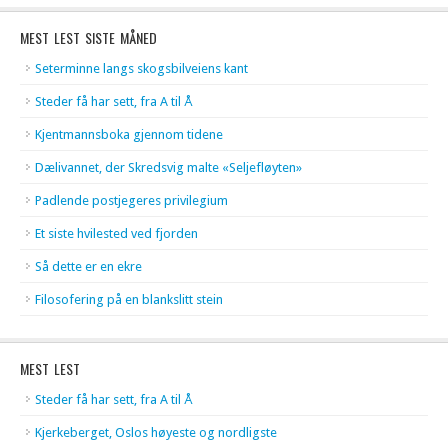
MEST LEST SISTE MÅNED
Seterminne langs skogsbilveiens kant
Steder få har sett, fra A til Å
Kjentmannsboka gjennom tidene
Dælivannet, der Skredsvig malte «Seljefløyten»
Padlende postjegeres privilegium
Et siste hvilested ved fjorden
Så dette er en ekre
Filosofering på en blankslitt stein
MEST LEST
Steder få har sett, fra A til Å
Kjerkeberget, Oslos høyeste og nordligste