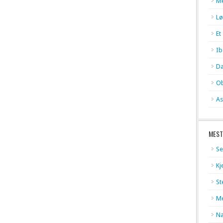
Me
Lø
Et
Ib
Da
Ob
As
MEST
Se
Kj
St
Me
Na