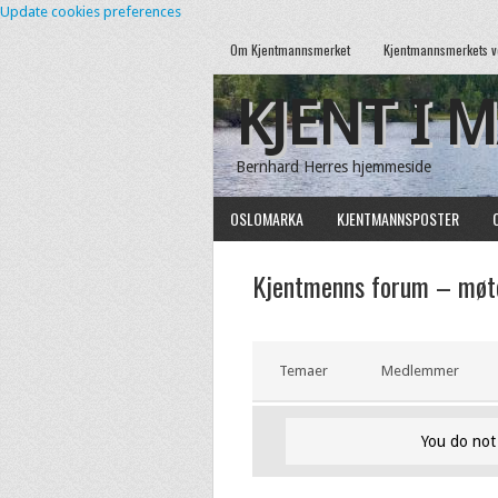
Update cookies preferences
Om Kjentmannsmerket
Kjentmannsmerkets v
KJENT I 
Bernhard Herres hjemmeside
OSLOMARKA
KJENTMANNSPOSTER
Kjentmenns forum – møte
Temaer
Medlemmer
You do not 