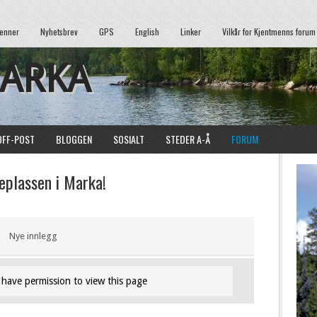
enner
Nyhetsbrev
GPS
English
Linker
Vilkår for Kjentmenns forum
MARKA
OFF-POST
BLOGGEN
SOSIALT
STEDER A-Å
FORUM
plassen i Marka!
Nye innlegg
have permission to view this page