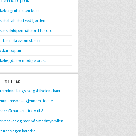
r enn bare preik
kebergruten uten buss
 siste hvilested ved fjorden
sens skiløpermøte ord for ord
 Ibsen skrev om skirenn
skur opptur
kehøgdas vemodige prakt
 LEST I DAG
terminne langs skogsbilveiens kant
entmannsboka gjennom tidene
eder få har sett, fra A til Å
rkesaker og mer på Smedmyrkollen
turens egen katedral