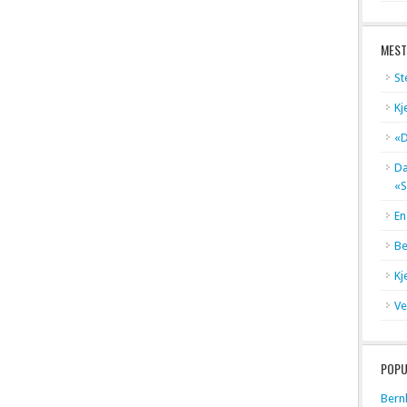
MEST
St
Kj
«D
Dæ
«S
En
Be
Kj
Ve
POPU
Bern