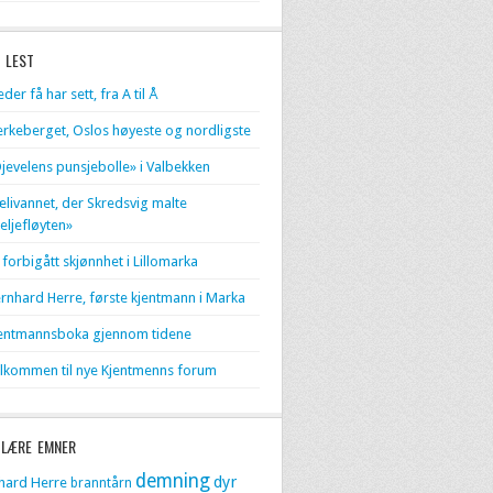
 LEST
eder få har sett, fra A til Å
erkeberget, Oslos høyeste og nordligste
jevelens punsjebolle» i Valbekken
livannet, der Skredsvig malte
eljefløyten»
 forbigått skjønnhet i Lillomarka
rnhard Herre, første kjentmann i Marka
entmannsboka gjennom tidene
lkommen til nye Kjentmenns forum
LÆRE EMNER
demning
dyr
hard Herre
branntårn