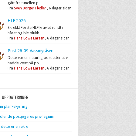
gått fra tunellen p...
Fra
Sven Borger Fiedler
,
6 dager siden
HLF 2026
Skrekk! Første HLF kravlet rundt i
håret og ble plukk...
Fra
Hans Löwe Larsen
,
6 dager siden
Post 26-09 Vassmyråsen
Dette var en naturlig post etter at vi
hadde vært på po...
Fra
Hans Löwe Larsen
,
6 dager siden
E OPPDATERINGER
in plankekjøring
dlende postjegeres privilegium
 dette er en ekre