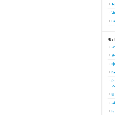
To
Vi
Da
MEST
Se
St
Kj
Pa
Dæ
«S
Et
Så
Fi