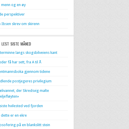
 menn og en øy
de perspektiver
 Ibsen skrev om skirenn
 LEST SISTE MÅNED
terminne langs skogsbilveiens kant
eder få har sett, fra A til Å
entmannsboka gjennom tidene
dlende postjegeres privilegium
livannet, der Skredsvig malte
eljefløyten»
 siste hvilested ved fjorden
 dette er en ekre
losofering på en blankslitt stein