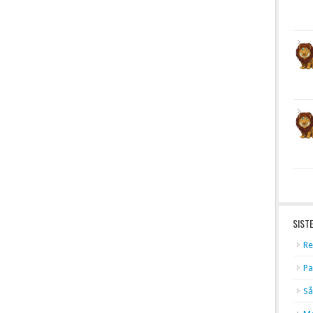
SIST
Re
Pa
Så