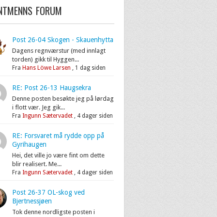
ENTMENNS FORUM
Post 26-04 Skogen - Skauenhytta
Dagens regnværstur (med innlagt
torden) gikk til Hyggen...
Fra
Hans Löwe Larsen
,
1 dag siden
RE: Post 26-13 Haugsekra
Denne posten besøkte jeg på lørdag
i flott vær. Jeg gik...
Fra
Ingunn Sætervadet
,
4 dager siden
RE: Forsvaret må rydde opp på
Gyrihaugen
Hei, det ville jo være fint om dette
blir realisert. Me...
Fra
Ingunn Sætervadet
,
4 dager siden
Post 26-37 OL-skog ved
Bjertnessjøen
Tok denne nordligste posten i