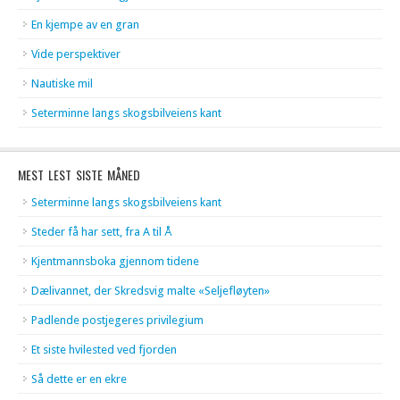
En kjempe av en gran
Vide perspektiver
Nautiske mil
Seterminne langs skogsbilveiens kant
MEST LEST SISTE MÅNED
Seterminne langs skogsbilveiens kant
Steder få har sett, fra A til Å
Kjentmannsboka gjennom tidene
Dælivannet, der Skredsvig malte «Seljefløyten»
Padlende postjegeres privilegium
Et siste hvilested ved fjorden
Så dette er en ekre