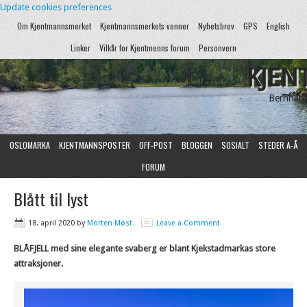
Update cookies preferences
Om Kjentmannsmerket
Kjentmannsmerkets venner
Nyhetsbrev
GPS
English
Linker
Vilkår for Kjentmenns forum
Personvern
KJEN
Bernhard
OSLOMARKA
KJENTMANNSPOSTER
OFF-POST
BLOGGEN
SOSIALT
STEDER A-Å
FORUM
Blått til lyst
18. april 2020
by
Morten Møst
Leave a Comment
BLÅFJELL med sine elegante svaberg er blant Kjekstadmarkas store
attraksjoner.