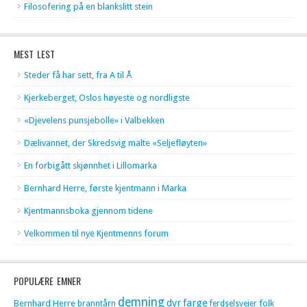
Filosofering på en blankslitt stein
MEST LEST
Steder få har sett, fra A til Å
Kjerkeberget, Oslos høyeste og nordligste
«Djevelens punsjebolle» i Valbekken
Dælivannet, der Skredsvig malte «Seljefløyten»
En forbigått skjønnhet i Lillomarka
Bernhard Herre, første kjentmann i Marka
Kjentmannsboka gjennom tidene
Velkommen til nye Kjentmenns forum
POPULÆRE EMNER
demning
dyr
farge
Bernhard Herre
folk
branntårn
ferdselsveier