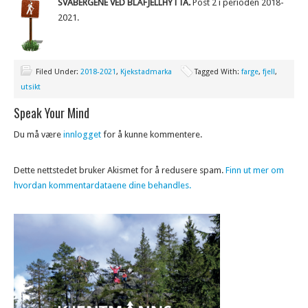
SVABERGENE VED BLÅFJELLHYTTA.
Post 2 i perioden 2018-
2021.
Filed Under:
2018-2021
,
Kjekstadmarka
Tagged With:
farge
,
fjell
,
utsikt
Speak Your Mind
Du må være
innlogget
for å kunne kommentere.
Dette nettstedet bruker Akismet for å redusere spam.
Finn ut mer om
hvordan kommentardataene dine behandles.