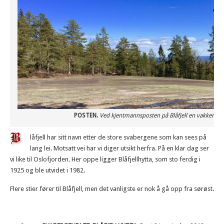
POSTEN.
Ved kjentmannsposten på Blåfjell en vakker apr
låfjell har sitt navn etter de store svabergene som kan sees på
lang lei. Motsatt vei har vi diger utsikt herfra. På en klar dag ser
vi like til Oslofjorden. Her oppe ligger Blåfjellhytta, som sto ferdig i
1925 og ble utvidet i 1982.
Flere stier fører til Blåfjell, men det vanligste er nok å gå opp fra sørøst.