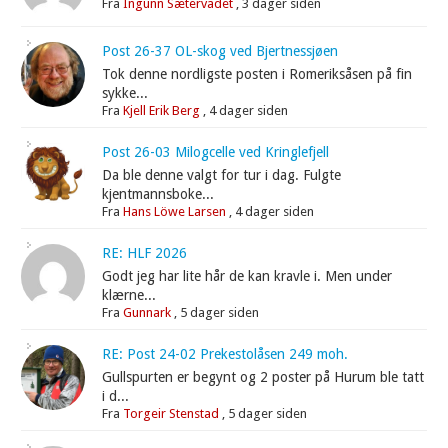
Fra
Ingunn Sætervadet
,
3 dager siden
Post 26-37 OL-skog ved Bjertnessjøen
Tok denne nordligste posten i Romeriksåsen på fin
sykke...
Fra
Kjell Erik Berg
,
4 dager siden
Post 26-03 Milogcelle ved Kringlefjell
Da ble denne valgt for tur i dag. Fulgte
kjentmannsboke...
Fra
Hans Löwe Larsen
,
4 dager siden
RE: HLF 2026
Godt jeg har lite hår de kan kravle i. Men under
klærne...
Fra
Gunnark
,
5 dager siden
RE: Post 24-02 Prekestolåsen 249 moh.
Gullspurten er begynt og 2 poster på Hurum ble tatt
i d...
Fra
Torgeir Stenstad
,
5 dager siden