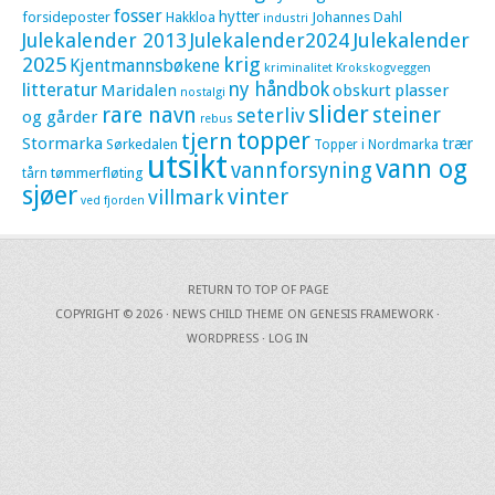
fosser
hytter
forsideposter
Hakkloa
Johannes Dahl
industri
Julekalender 2013
Julekalender2024
Julekalender
krig
2025
Kjentmannsbøkene
kriminalitet
Krokskogveggen
litteratur
ny håndbok
Maridalen
obskurt
plasser
nostalgi
slider
rare navn
steiner
seterliv
og gårder
rebus
topper
tjern
Stormarka
trær
Sørkedalen
Topper i Nordmarka
utsikt
vann og
vannforsyning
tømmerfløting
tårn
sjøer
vinter
villmark
ved fjorden
RETURN TO TOP OF PAGE
COPYRIGHT © 2026 ·
NEWS CHILD THEME
ON
GENESIS FRAMEWORK
·
WORDPRESS
·
LOG IN