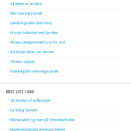
Så dette er en ekre
Mer enn bare preik
Løkebergruten uten buss
Et siste hvilested ved fjorden
Ibsens skiløpermøte ord for ord
Da Ibsen skrev om skirenn
Obskur opptur
Askehøgdas vemodige prakt
MEST LEST I DAG
50 shades of Gråberget
Fyrstelig farvann
Merkesaker og mer på Smedmyrkollen
Kjentmannsboka gjennom tidene