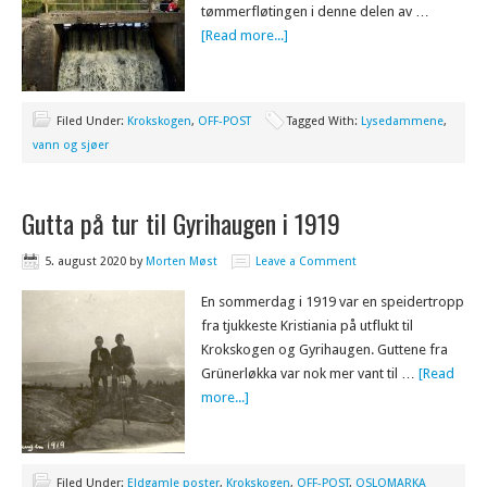
tømmerfløtingen i denne delen av …
[Read more...]
Filed Under:
Krokskogen
,
OFF-POST
Tagged With:
Lysedammene
,
vann og sjøer
Gutta på tur til Gyrihaugen i 1919
5. august 2020
by
Morten Møst
Leave a Comment
En sommerdag i 1919 var en speidertropp
fra tjukkeste Kristiania på utflukt til
Krokskogen og Gyrihaugen. Guttene fra
Grünerløkka var nok mer vant til …
[Read
more...]
Filed Under:
Eldgamle poster
,
Krokskogen
,
OFF-POST
,
OSLOMARKA