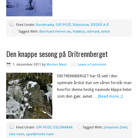
Filed Under:
Nordmarka
,
OFF-POST
,
Slideshow
,
STEDER A-Å
Tagged With:
Bernhard Herres vei
,
Hakkloa
,
villmark
,
vinter
Den knappe sesong på Dritrennberget
1. desember 2011
by
Morten Møst
Leave a Comment
DRITRENNBERGET har få sett i den
optimale årstid. Kun om våren forstår man
hvorfor denne heslig navnede klippe heter
som den gjør. avnet …
[Read more...]
Filed Under:
OFF-POST
,
OSLOMARKA
Tagged With:
Johannes Dahl
,
rare navn
,
uparfymerte navn