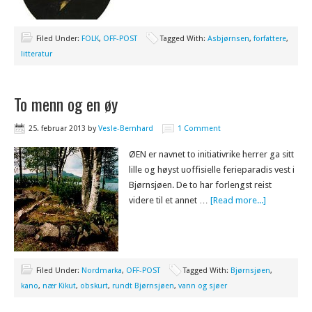
Filed Under:
FOLK
,
OFF-POST
Tagged With:
Asbjørnsen
,
forfattere
,
litteratur
To menn og en øy
25. februar 2013
by
Vesle-Bernhard
1 Comment
ØEN er navnet to initiativrike herrer ga sitt
lille og høyst uoffisielle ferieparadis vest i
Bjørnsjøen. De to har forlengst reist
videre til et annet …
[Read more...]
Filed Under:
Nordmarka
,
OFF-POST
Tagged With:
Bjørnsjøen
,
kano
,
nær Kikut
,
obskurt
,
rundt Bjørnsjøen
,
vann og sjøer