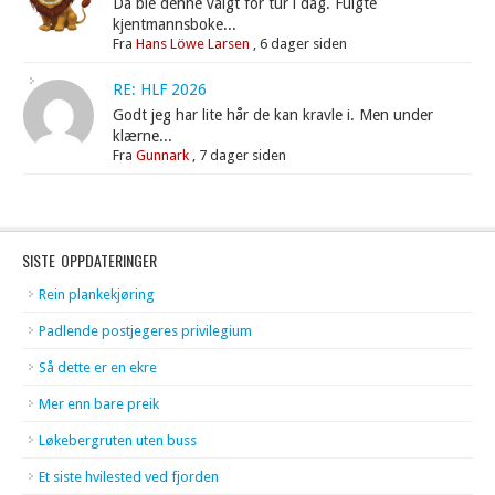
Da ble denne valgt for tur i dag. Fulgte
kjentmannsboke...
Fra
Hans Löwe Larsen
,
6 dager siden
RE: HLF 2026
Godt jeg har lite hår de kan kravle i. Men under
klærne...
Fra
Gunnark
,
7 dager siden
SISTE OPPDATERINGER
Rein plankekjøring
Padlende postjegeres privilegium
Så dette er en ekre
Mer enn bare preik
Løkebergruten uten buss
Et siste hvilested ved fjorden