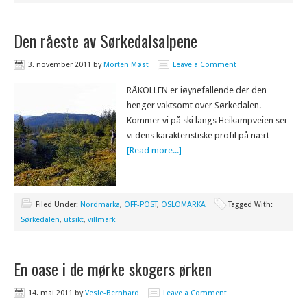
Den råeste av Sørkedalsalpene
3. november 2011
by
Morten Møst
Leave a Comment
RÅKOLLEN er iøynefallende der den
henger vaktsomt over Sørkedalen.
Kommer vi på ski langs Heikampveien ser
vi dens karakteristiske profil på nært …
[Read more...]
Filed Under:
Nordmarka
,
OFF-POST
,
OSLOMARKA
Tagged With:
Sørkedalen
,
utsikt
,
villmark
En oase i de mørke skogers ørken
14. mai 2011
by
Vesle-Bernhard
Leave a Comment