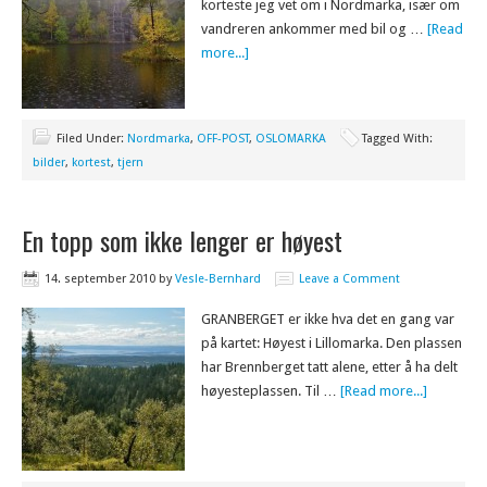
korteste jeg vet om i Nordmarka, især om
vandreren ankommer med bil og …
[Read
more...]
Filed Under:
Nordmarka
,
OFF-POST
,
OSLOMARKA
Tagged With:
bilder
,
kortest
,
tjern
En topp som ikke lenger er høyest
14. september 2010
by
Vesle-Bernhard
Leave a Comment
GRANBERGET er ikke hva det en gang var
på kartet: Høyest i Lillomarka. Den plassen
har Brennberget tatt alene, etter å ha delt
høyesteplassen. Til …
[Read more...]