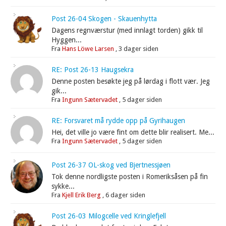
Post 26-04 Skogen - Skauenhytta
Dagens regnværstur (med innlagt torden) gikk til
Hyggen...
Fra
Hans Löwe Larsen
,
3 dager siden
RE: Post 26-13 Haugsekra
Denne posten besøkte jeg på lørdag i flott vær. Jeg
gik...
Fra
Ingunn Sætervadet
,
5 dager siden
RE: Forsvaret må rydde opp på Gyrihaugen
Hei, det ville jo være fint om dette blir realisert. Me...
Fra
Ingunn Sætervadet
,
5 dager siden
Post 26-37 OL-skog ved Bjertnessjøen
Tok denne nordligste posten i Romeriksåsen på fin
sykke...
Fra
Kjell Erik Berg
,
6 dager siden
Post 26-03 Milogcelle ved Kringlefjell