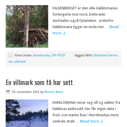
FALKENBERGET er den ville Hakklomanas
forlengelse mot nord. Dette øde
sted kalles også Fjelaleiken. ordenfor
Hakklomana ligger en enda mer …
[Read
more...]
Filed Under:
Nordmarka
,
OFF-POST
Tagged With:
Bernhard Herres
vei
,
villmark
En villmark som få har sett
10. november 2012
by
Morten Møst
HAKKLOMANA reiser seg vill og vakker fra
Hakkloas østbredd. Her får elgen skite i
fred. isse mørke åser i Nordmarkas mest
sentrale strøk …
[Read more...]