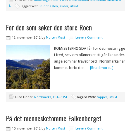
Å
Tagged With:
rundt sålen
,
slider
,
utsikt
For den som søker den store Roen
12. november 2012
by
Morten Møst
Leave a Comment
ROENSETERHØGDA får for det meste ligge
i fred, selv om blåmerket sti går like under.
ange som har travet nord i Nordmarka har
kommet forbi den …
[Read more...]
Filed Under:
Nordmarka
,
OFF-POST
Tagged With:
topper
,
utsikt
På det mennesketomme Falkenberget
10. november 2012
by
Morten Møst
Leave a Comment