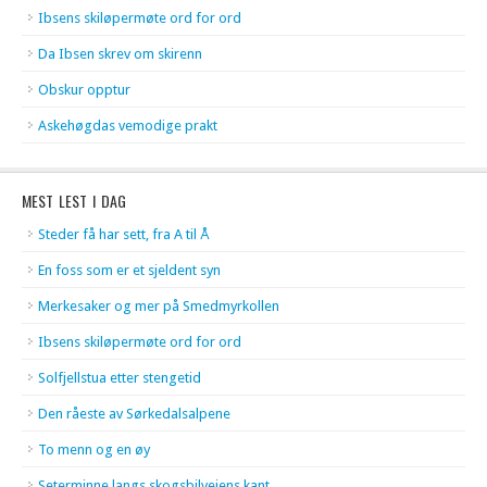
Ibsens skiløpermøte ord for ord
Da Ibsen skrev om skirenn
Obskur opptur
Askehøgdas vemodige prakt
MEST LEST I DAG
Steder få har sett, fra A til Å
En foss som er et sjeldent syn
Merkesaker og mer på Smedmyrkollen
Ibsens skiløpermøte ord for ord
Solfjellstua etter stengetid
Den råeste av Sørkedalsalpene
To menn og en øy
Seterminne langs skogsbilveiens kant