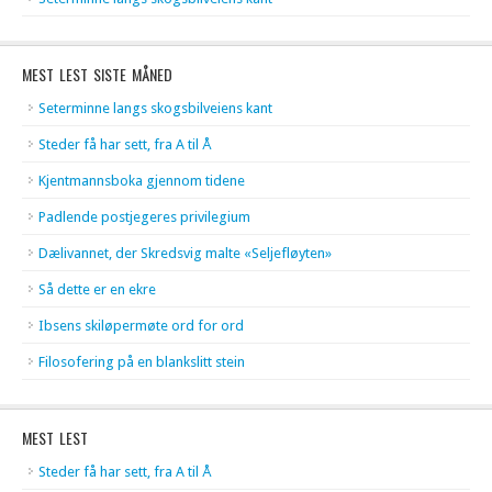
MEST LEST SISTE MÅNED
Seterminne langs skogsbilveiens kant
Steder få har sett, fra A til Å
Kjentmannsboka gjennom tidene
Padlende postjegeres privilegium
Dælivannet, der Skredsvig malte «Seljefløyten»
Så dette er en ekre
Ibsens skiløpermøte ord for ord
Filosofering på en blankslitt stein
MEST LEST
Steder få har sett, fra A til Å