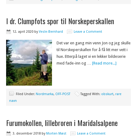
I dr. Clumpfots spor til Norskeperskallen
12. april 2020
by
Vesle-Bernhard
Leave a Comment
Det var en gang min venn Jon og jeg skulle
til Norskeperskallen for å få litt mer vett i
hue. Etterpå laget vi en lekker bildeserie
med fade-inn og …
[Read more...]
Filed Under:
Nordmarka
,
OFF-POST
Tagged With:
obskurt
,
rare
navn
Furumokollen, lillebroren i Maridalsalpene
3. desember 2018
by
Morten Møst
Leave a Comment