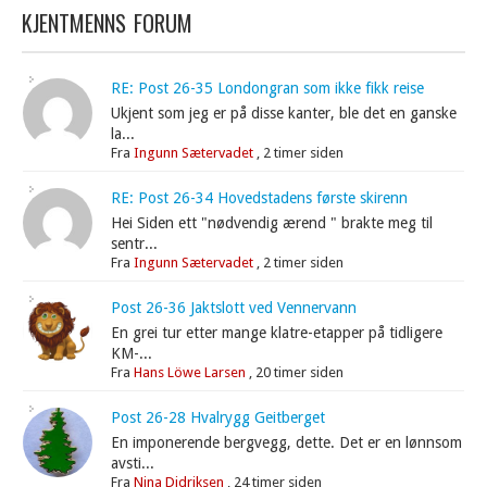
KJENTMENNS FORUM
RE: Post 26-35 Londongran som ikke fikk reise
Ukjent som jeg er på disse kanter, ble det en ganske
la...
Fra
Ingunn Sætervadet
,
2 timer siden
RE: Post 26-34 Hovedstadens første skirenn
Hei Siden ett "nødvendig ærend " brakte meg til
sentr...
Fra
Ingunn Sætervadet
,
2 timer siden
Post 26-36 Jaktslott ved Vennervann
En grei tur etter mange klatre-etapper på tidligere
KM-...
Fra
Hans Löwe Larsen
,
20 timer siden
Post 26-28 Hvalrygg Geitberget
En imponerende bergvegg, dette. Det er en lønnsom
avsti...
Fra
Nina Didriksen
,
24 timer siden