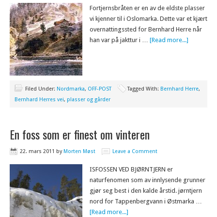
Fortjernsbråten er en av de eldste plasser
vi kjenner til i Oslomarka. Dette var et kjært
overnattingssted for Bernhard Herre når
han var på jakttur i …
[Read more...]
Filed Under:
Nordmarka
,
OFF-POST
Tagged With:
Bernhard Herre
,
Bernhard Herres vei
,
plasser og gårder
En foss som er finest om vinteren
22. mars 2011
by
Morten Møst
Leave a Comment
ISFOSSEN VED BJØRNTJERN er
naturfenomen som av innlysende grunner
gjør seg best i den kalde årstid. jørntjern
nord for Tappenbergvann i Østmarka …
[Read more...]