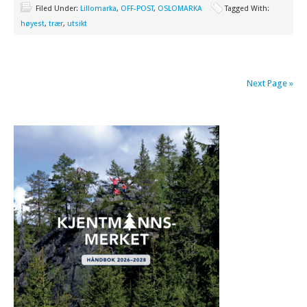
Filed Under:
Lillomarka
,
OFF-POST
,
OSLOMARKA
Tagged With:
høyest
,
trær
,
utsikt
Next Page »