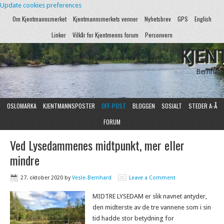
Update cookies preferences
Om Kjentmannsmerket
Kjentmannsmerkets venner
Nyhetsbrev
GPS
English
Linker
Vilkår for Kjentmenns forum
Personvern
KJEN
Bernhard
OSLOMARKA
KJENTMANNSPOSTER
OFF-POST
BLOGGEN
SOSIALT
STEDER A-Å
FORUM
Ved Lysedammenes midtpunkt, mer eller
mindre
27. oktober 2020
by
Vesle-Bernhard
Leave a Comment
MIDTRE LYSEDAM er slik navnet antyder,
den midterste av de tre vannene som i sin
tid hadde stor betydning for