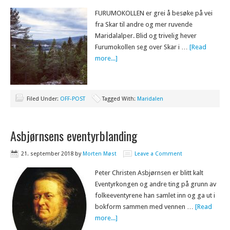
FURUMOKOLLEN er grei å besøke på vei
fra Skar til andre og mer ruvende
Maridalalper. Blid og trivelig hever
Furumokollen seg over Skar i …
[Read
more...]
Filed Under:
OFF-POST
Tagged With:
Maridalen
Asbjørnsens eventyrblanding
21. september 2018
by
Morten Møst
Leave a Comment
Peter Christen Asbjørnsen er blitt kalt
Eventyrkongen og andre ting på grunn av
folkeeventyrene han samlet inn og ga ut i
bokform sammen med vennen …
[Read
more...]