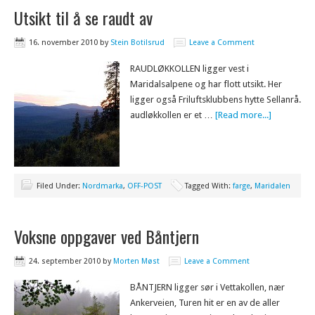
Utsikt til å se raudt av
16. november 2010
by
Stein Botilsrud
Leave a Comment
RAUDLØKKOLLEN ligger vest i
Maridalsalpene og har flott utsikt. Her
ligger også Friluftsklubbens hytte Sellanrå.
audløkkollen er et …
[Read more...]
Filed Under:
Nordmarka
,
OFF-POST
Tagged With:
farge
,
Maridalen
Voksne oppgaver ved Båntjern
24. september 2010
by
Morten Møst
Leave a Comment
BÅNTJERN ligger sør i Vettakollen, nær
Ankerveien, Turen hit er en av de aller