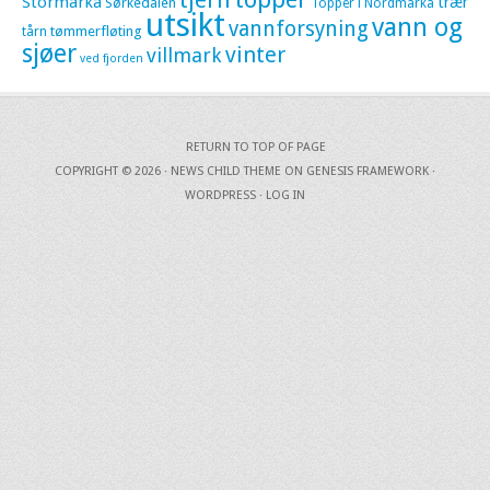
tjern
Stormarka
trær
Sørkedalen
Topper i Nordmarka
utsikt
vann og
vannforsyning
tømmerfløting
tårn
sjøer
vinter
villmark
ved fjorden
RETURN TO TOP OF PAGE
COPYRIGHT © 2026 ·
NEWS CHILD THEME
ON
GENESIS FRAMEWORK
·
WORDPRESS
·
LOG IN