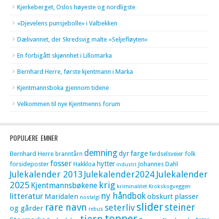
Kjerkeberget, Oslos høyeste og nordligste
«Djevelens punsjebolle» i Valbekken
Dælivannet, der Skredsvig malte «Seljefløyten»
En forbigått skjønnhet i Lillomarka
Bernhard Herre, første kjentmann i Marka
Kjentmannsboka gjennom tidene
Velkommen til nye Kjentmenns forum
POPULÆRE EMNER
demning
dyr
farge
Bernhard Herre
folk
branntårn
ferdselsveier
fosser
hytter
forsideposter
Hakkloa
Johannes Dahl
industri
Julekalender 2013
Julekalender2024
Julekalender
krig
2025
Kjentmannsbøkene
kriminalitet
Krokskogveggen
litteratur
ny håndbok
Maridalen
obskurt
plasser
nostalgi
slider
rare navn
steiner
seterliv
og gårder
rebus
topper