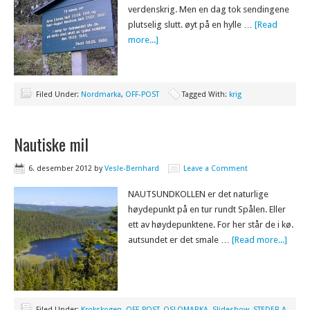
verdenskrig. Men en dag tok sendingene
plutselig slutt. øyt på en hylle …
[Read
more...]
Filed Under:
Nordmarka
,
OFF-POST
Tagged With:
krig
Nautiske mil
6. desember 2012
by
Vesle-Bernhard
Leave a Comment
NAUTSUNDKOLLEN er det naturlige
høydepunkt på en tur rundt Spålen. Eller
ett av høydepunktene. For her står de i kø.
autsundet er det smale …
[Read more...]
Filed Under:
Krokskogen
,
OFF-POST
,
OSLOMARKA
,
Slideshow
,
STEDER A-