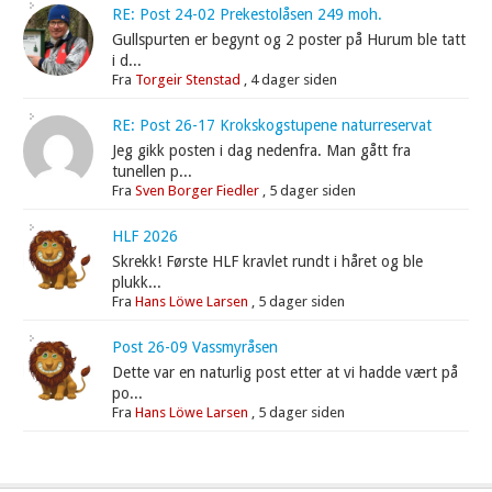
RE: Post 24-02 Prekestolåsen 249 moh.
Gullspurten er begynt og 2 poster på Hurum ble tatt
i d...
Fra
Torgeir Stenstad
,
4 dager siden
RE: Post 26-17 Krokskogstupene naturreservat
Jeg gikk posten i dag nedenfra. Man gått fra
tunellen p...
Fra
Sven Borger Fiedler
,
5 dager siden
HLF 2026
Skrekk! Første HLF kravlet rundt i håret og ble
plukk...
Fra
Hans Löwe Larsen
,
5 dager siden
Post 26-09 Vassmyråsen
Dette var en naturlig post etter at vi hadde vært på
po...
Fra
Hans Löwe Larsen
,
5 dager siden