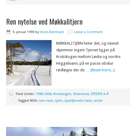
Ren nytelse ved Møkkalitjern
9. januar 1999
by
Vesle-Bernhard
Leave a Comment
MØKKALITJERN heter det, og navnet
skjemmer ingen! Tjernet ligger på
Krokskogen mellom Løvlia og nordre
Heggelivann, på en passe obskur
rødløype der de …
[Read more...]
Filed Under:
1998-2000
,
Krokskogen
,
Slideshow
,
STEDER A-Å
Tagged With:
rare navn
,
tjern
,
uparfymerte navn
,
vinter