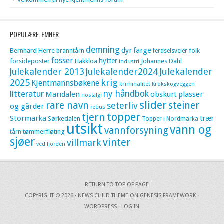
POPULÆRE EMNER
demning
dyr
farge
Bernhard Herre
folk
branntårn
ferdselsveier
fosser
hytter
forsideposter
Hakkloa
Johannes Dahl
industri
Julekalender 2013
Julekalender2024
Julekalender
krig
2025
Kjentmannsbøkene
kriminalitet
Krokskogveggen
litteratur
ny håndbok
Maridalen
obskurt
plasser
nostalgi
slider
rare navn
steiner
seterliv
og gårder
rebus
topper
tjern
Stormarka
trær
Sørkedalen
Topper i Nordmarka
utsikt
vann og
vannforsyning
tømmerfløting
tårn
sjøer
vinter
villmark
ved fjorden
RETURN TO TOP OF PAGE
COPYRIGHT © 2026 ·
NEWS CHILD THEME
ON
GENESIS FRAMEWORK
·
WORDPRESS
·
LOG IN