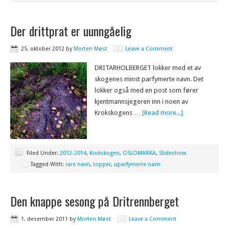
Der drittprat er uunngåelig
25. oktober 2012
by
Morten Møst
Leave a Comment
DRITARHOLBERGET lokker med et av
skogenes minst parfymerte navn. Det
lokker også med en post som fører
kjentmannsjegeren inn i noen av
Krokskogens …
[Read more...]
Filed Under:
2012-2014
,
Krokskogen
,
OSLOMARKA
,
Slideshow
Tagged With:
rare navn
,
topper
,
uparfymerte navn
Den knappe sesong på Dritrennberget
1. desember 2011
by
Morten Møst
Leave a Comment