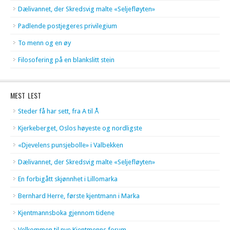
Dælivannet, der Skredsvig malte «Seljefløyten»
Padlende postjegeres privilegium
To menn og en øy
Filosofering på en blankslitt stein
MEST LEST
Steder få har sett, fra A til Å
Kjerkeberget, Oslos høyeste og nordligste
«Djevelens punsjebolle» i Valbekken
Dælivannet, der Skredsvig malte «Seljefløyten»
En forbigått skjønnhet i Lillomarka
Bernhard Herre, første kjentmann i Marka
Kjentmannsboka gjennom tidene
Velkommen til nye Kjentmenns forum