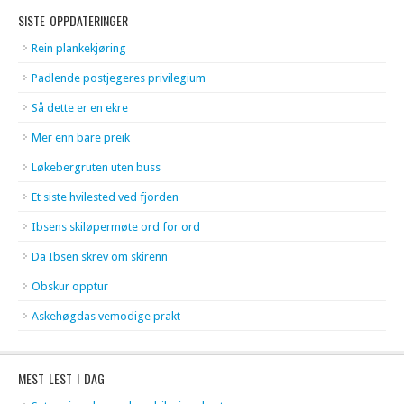
SISTE OPPDATERINGER
Rein plankekjøring
Padlende postjegeres privilegium
Så dette er en ekre
Mer enn bare preik
Løkebergruten uten buss
Et siste hvilested ved fjorden
Ibsens skiløpermøte ord for ord
Da Ibsen skrev om skirenn
Obskur opptur
Askehøgdas vemodige prakt
MEST LEST I DAG