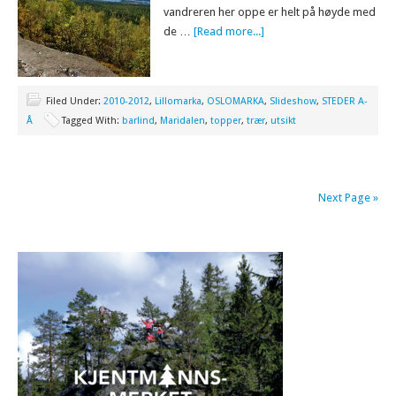
vandreren her oppe er helt på høyde med
de …
[Read more...]
Filed Under:
2010-2012
,
Lillomarka
,
OSLOMARKA
,
Slideshow
,
STEDER A-
Å
Tagged With:
barlind
,
Maridalen
,
topper
,
trær
,
utsikt
Next Page »