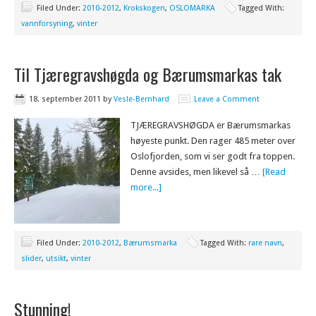
Filed Under:
2010-2012
,
Krokskogen
,
OSLOMARKA
Tagged With:
vannforsyning
,
vinter
Til Tjæregravshøgda og Bærumsmarkas tak
18. september 2011
by
Vesle-Bernhard
Leave a Comment
TJÆREGRAVSHØGDA er Bærumsmarkas
høyeste punkt. Den rager 485 meter over
Oslofjorden, som vi ser godt fra toppen.
Denne avsides, men likevel så …
[Read
more...]
Filed Under:
2010-2012
,
Bærumsmarka
Tagged With:
rare navn
,
slider
,
utsikt
,
vinter
Stunning!