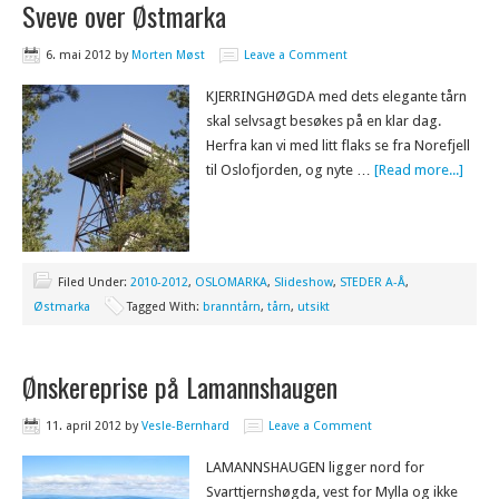
Sveve over Østmarka
6. mai 2012
by
Morten Møst
Leave a Comment
KJERRINGHØGDA med dets elegante tårn
skal selvsagt besøkes på en klar dag.
Herfra kan vi med litt flaks se fra Norefjell
til Oslofjorden, og nyte …
[Read more...]
Filed Under:
2010-2012
,
OSLOMARKA
,
Slideshow
,
STEDER A-Å
,
Østmarka
Tagged With:
branntårn
,
tårn
,
utsikt
Ønskereprise på Lamannshaugen
11. april 2012
by
Vesle-Bernhard
Leave a Comment
LAMANNSHAUGEN ligger nord for
Svarttjernshøgda, vest for Mylla og ikke