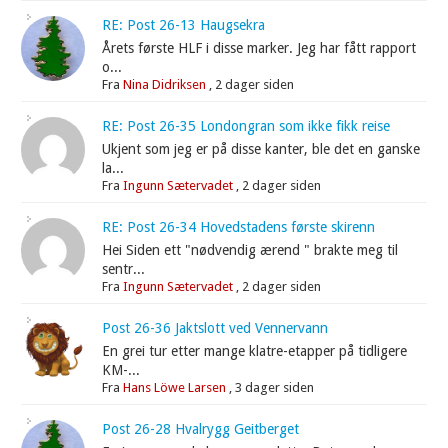
RE: Post 26-13 Haugsekra
Årets første HLF i disse marker. Jeg har fått rapport
o...
Fra
Nina Didriksen
,
2 dager siden
RE: Post 26-35 Londongran som ikke fikk reise
Ukjent som jeg er på disse kanter, ble det en ganske
la...
Fra
Ingunn Sætervadet
,
2 dager siden
RE: Post 26-34 Hovedstadens første skirenn
Hei Siden ett "nødvendig ærend " brakte meg til
sentr...
Fra
Ingunn Sætervadet
,
2 dager siden
Post 26-36 Jaktslott ved Vennervann
En grei tur etter mange klatre-etapper på tidligere
KM-...
Fra
Hans Löwe Larsen
,
3 dager siden
Post 26-28 Hvalrygg Geitberget