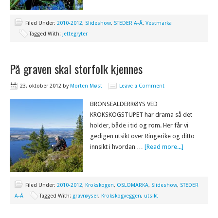
Filed Under:
2010-2012
,
Slideshow
,
STEDER A-Å
,
Vestmarka
Tagged With:
jettegryter
På graven skal storfolk kjennes
23. oktober 2012
by
Morten Møst
Leave a Comment
BRONSEALDERRØYS VED
KROKSKOGSTUPET har drama så det
holder, både i tid og rom. Her får vi
gedigen utsikt over Ringerike og ditto
innsikt i hvordan …
[Read more...]
Filed Under:
2010-2012
,
Krokskogen
,
OSLOMARKA
,
Slideshow
,
STEDER
A-Å
Tagged With:
gravrøyser
,
Krokskogveggen
,
utsikt