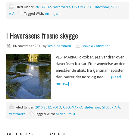
Filed Under:
2010-2012
,
Nordmarka
,
OSLOMARKA
,
Slideshow
,
STEDER
A-Å
Tagged With:
orm
,
tjern
I Haveråsens frosne skygge
14. november 2011
by
Vesle-Bernhard
Leave a Comment
VESTMARKA i oktober. Jeg vandrer over
Haveråsen fra sør. Etter avnytelse av den
enestående utsikt fra kjentmannsposten
der, bærer det nord og ned i …
[Read
more...]
Filed Under:
2010-2012
,
FOTO
,
OSLOMARKA
,
Slideshow
,
STEDER A-Å
,
Vestmarka
Tagged With:
bilder
,
utsikt