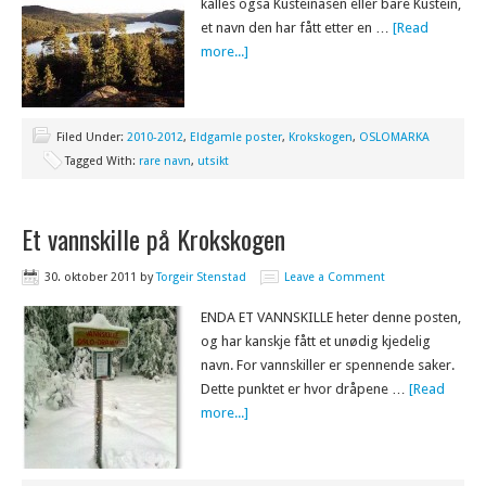
kalles også Kusteinåsen eller bare Kustein,
et navn den har fått etter en …
[Read
more...]
Filed Under:
2010-2012
,
Eldgamle poster
,
Krokskogen
,
OSLOMARKA
Tagged With:
rare navn
,
utsikt
Et vannskille på Krokskogen
30. oktober 2011
by
Torgeir Stenstad
Leave a Comment
ENDA ET VANNSKILLE heter denne posten,
og har kanskje fått et unødig kjedelig
navn. For vannskiller er spennende saker.
Dette punktet er hvor dråpene …
[Read
more...]