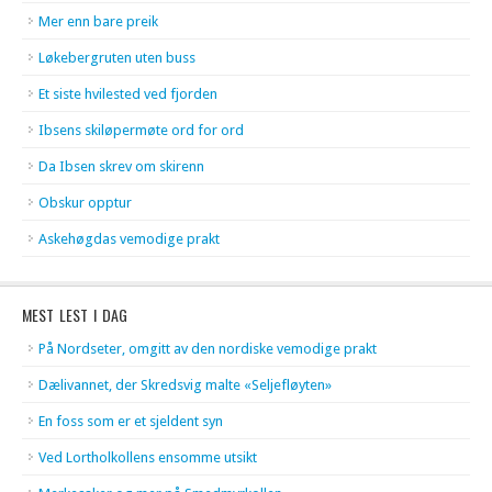
Mer enn bare preik
Løkebergruten uten buss
Et siste hvilested ved fjorden
Ibsens skiløpermøte ord for ord
Da Ibsen skrev om skirenn
Obskur opptur
Askehøgdas vemodige prakt
MEST LEST I DAG
På Nordseter, omgitt av den nordiske vemodige prakt
Dælivannet, der Skredsvig malte «Seljefløyten»
En foss som er et sjeldent syn
Ved Lortholkollens ensomme utsikt