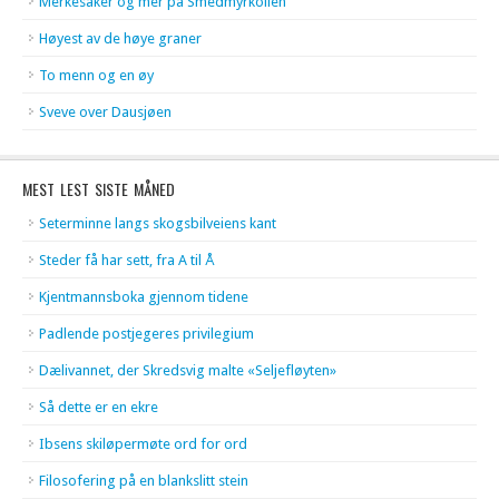
Merkesaker og mer på Smedmyrkollen
Høyest av de høye graner
To menn og en øy
Sveve over Dausjøen
MEST LEST SISTE MÅNED
Seterminne langs skogsbilveiens kant
Steder få har sett, fra A til Å
Kjentmannsboka gjennom tidene
Padlende postjegeres privilegium
Dælivannet, der Skredsvig malte «Seljefløyten»
Så dette er en ekre
Ibsens skiløpermøte ord for ord
Filosofering på en blankslitt stein