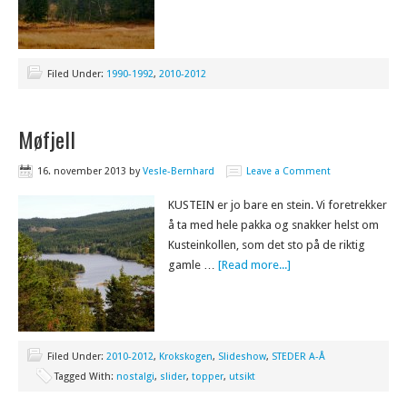
Filed Under:
1990-1992
,
2010-2012
Møfjell
16. november 2013
by
Vesle-Bernhard
Leave a Comment
KUSTEIN er jo bare en stein. Vi foretrekker
å ta med hele pakka og snakker helst om
Kusteinkollen, som det sto på de riktig
gamle …
[Read more...]
Filed Under:
2010-2012
,
Krokskogen
,
Slideshow
,
STEDER A-Å
Tagged With:
nostalgi
,
slider
,
topper
,
utsikt