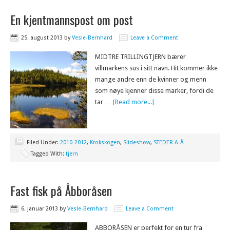
En kjentmannspost om post
25. august 2013
by
Vesle-Bernhard
Leave a Comment
MIDTRE TRILLINGTJERN bærer
villmarkens sus i sitt navn. Hit kommer ikke
mange andre enn de kvinner og menn
som nøye kjenner disse marker, fordi de
tar …
[Read more...]
Filed Under:
2010-2012
,
Krokskogen
,
Slideshow
,
STEDER A-Å
Tagged With:
tjern
Fast fisk på Åbboråsen
6. januar 2013
by
Vesle-Bernhard
Leave a Comment
ABBORÅSEN er perfekt for en tur fra