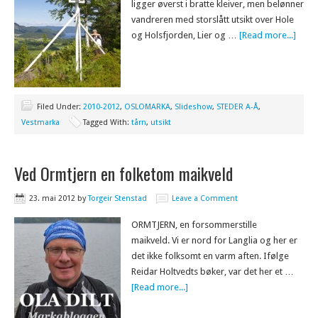
ligger øverst i bratte kleiver, men belønner
vandreren med storslått utsikt over Hole
og Holsfjorden, Lier og …
[Read more...]
Filed Under:
2010-2012
,
OSLOMARKA
,
Slideshow
,
STEDER A-Å
,
Vestmarka
Tagged With:
tårn
,
utsikt
Ved Ormtjern en folketom maikveld
23. mai 2012
by
Torgeir Stenstad
Leave a Comment
ORMTJERN, en forsommerstille
maikveld. Vi er nord for Langlia og her er
det ikke folksomt en varm aften. Ifølge
Reidar Holtvedts bøker, var det her et …
[Read more...]