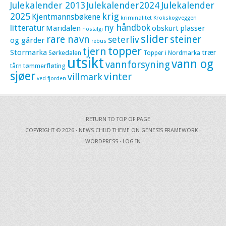
Julekalender 2013
Julekalender2024
Julekalender
krig
2025
Kjentmannsbøkene
kriminalitet
Krokskogveggen
litteratur
ny håndbok
Maridalen
obskurt
plasser
nostalgi
slider
rare navn
steiner
seterliv
og gårder
rebus
topper
tjern
Stormarka
trær
Sørkedalen
Topper i Nordmarka
utsikt
vann og
vannforsyning
tømmerfløting
tårn
sjøer
vinter
villmark
ved fjorden
RETURN TO TOP OF PAGE
COPYRIGHT © 2026 ·
NEWS CHILD THEME
ON
GENESIS FRAMEWORK
·
WORDPRESS
·
LOG IN