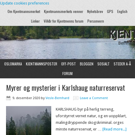
Update cookies preferences
Om Kjentmannsmerket
Kjentmannsmerkets venner
Nyhetsbrev
GPS
English
Linker
Vilkår for Kjentmenns forum
Personvern
KJEN
Bernhard
OSLOMARKA
KJENTMANNSPOSTER
OFF-POST
BLOGGEN
SOSIALT
STEDER A-Å
FORUM
Myrer og mysterier i Karlshaug naturreservat
9. desember 2020
by
Vesle-Bernhard
Leave a Comment
KARLSHAUG byr på herlig terreng,
uforstyrret vernet natur, og en uoppklart,
malingdryppende skogskriminal. orges
minste naturreservat, er …
[Read more...]