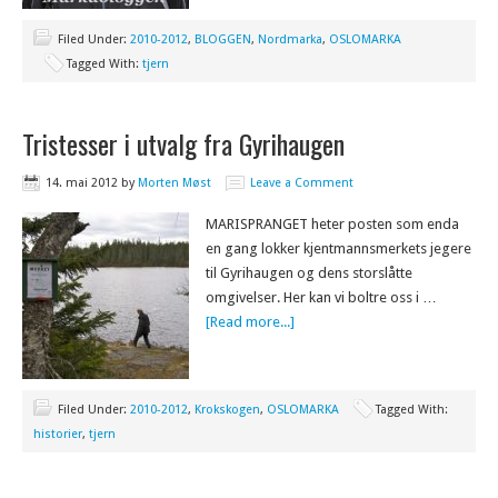
Filed Under:
2010-2012
,
BLOGGEN
,
Nordmarka
,
OSLOMARKA
Tagged With:
tjern
Tristesser i utvalg fra Gyrihaugen
14. mai 2012
by
Morten Møst
Leave a Comment
MARISPRANGET heter posten som enda
en gang lokker kjentmannsmerkets jegere
til Gyrihaugen og dens storslåtte
omgivelser. Her kan vi boltre oss i …
[Read more...]
Filed Under:
2010-2012
,
Krokskogen
,
OSLOMARKA
Tagged With:
historier
,
tjern