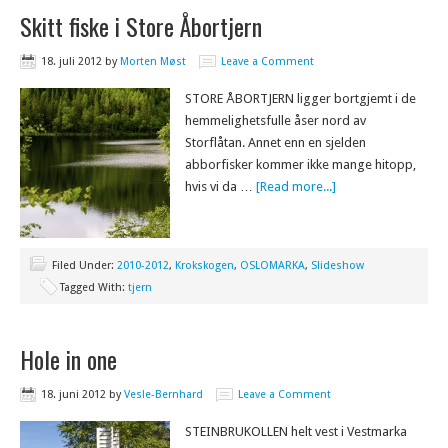
Skitt fiske i Store Åbortjern
18. juli 2012
by
Morten Møst
Leave a Comment
STORE ÅBORTJERN ligger bortgjemt i de
hemmelighetsfulle åser nord av
Storflåtan. Annet enn en sjelden
abborfisker kommer ikke mange hitopp,
hvis vi da …
[Read more...]
Filed Under:
2010-2012
,
Krokskogen
,
OSLOMARKA
,
Slideshow
Tagged With:
tjern
Hole in one
18. juni 2012
by
Vesle-Bernhard
Leave a Comment
STEINBRUKOLLEN helt vest i Vestmarka