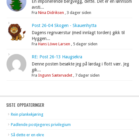
En imponerende bergvegg, dette. Det er en lønnsom
avsti...
Fra
Nina Didriksen
,
3 dager siden
Post 26-04 Skogen - Skauenhytta
Dagens regnværstur (med innlagt torden) gikk til
Hyggen...
Fra
Hans Löwe Larsen
,
5 dager siden
RE: Post 26-13 Haugsekra
Denne posten besøkte jeg på lørdag i flott vær. Jeg
gik...
Fra
Ingunn Sætervadet
,
7 dager siden
SISTE OPPDATERINGER
Rein plankekjøring
Padlende postjegeres privilegium
Så dette er en ekre