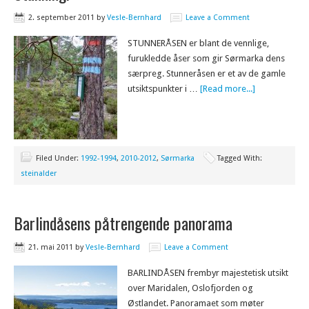
2. september 2011
by
Vesle-Bernhard
Leave a Comment
STUNNERÅSEN er blant de vennlige,
furukledde åser som gir Sørmarka dens
særpreg. Stunneråsen er et av de gamle
utsiktspunkter i …
[Read more...]
Filed Under:
1992-1994
,
2010-2012
,
Sørmarka
Tagged With:
steinalder
Barlindåsens påtrengende panorama
21. mai 2011
by
Vesle-Bernhard
Leave a Comment
BARLINDÅSEN frembyr majestetisk utsikt
over Maridalen, Oslofjorden og
Østlandet. Panoramaet som møter