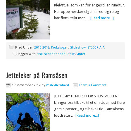
Kleivstua, som kan forlenges til en rundtur.
Her oppe hersker elgen i fred og ro og
har flott utsikt mot …
[Read more...]
Filed Under:
2010-2012
,
Krokskogen
,
Slideshow
,
STEDER A-Å
Tagged With:
fisk
,
slider
,
topper
,
utsikt
,
vinter
Jetteleker på Ramsåsen
17. november 2012
by
Vesle-Bernhard
Leave a Comment
JETTEGRYTE NORD FOR STOVIVOLLEN
bringer oss tilbake til et område med flere
gamle poster _ og tilbake i tid. amsåsens
loddrette …
[Read more...]