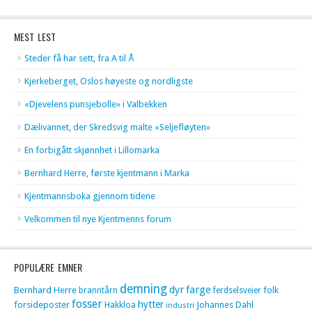
MEST LEST
Steder få har sett, fra A til Å
Kjerkeberget, Oslos høyeste og nordligste
«Djevelens punsjebolle» i Valbekken
Dælivannet, der Skredsvig malte «Seljefløyten»
En forbigått skjønnhet i Lillomarka
Bernhard Herre, første kjentmann i Marka
Kjentmannsboka gjennom tidene
Velkommen til nye Kjentmenns forum
POPULÆRE EMNER
demning
dyr
farge
Bernhard Herre
folk
branntårn
ferdselsveier
fosser
hytter
forsideposter
Hakkloa
Johannes Dahl
industri