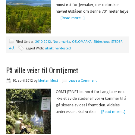
minst øst for Jevnaker, der de bruker
navnet Øståsen om denne 701 meter høye
…
[Read more...]
Filed Under:
2010-2012
,
Nordmarka
,
OSLOMARKA
,
Slideshow
,
STEDER
A-Å
Tagged With:
utsikt
,
vardested
På ville veier til Ormtjernet
10. april 2012
by
Morten Møst
Leave a Comment
ORMTJERNET litt nord for Langlia er nok
ikke et av de stedene hvor vi kommer til å
gå skoene av oss i fremtiden. Aldeles
uinteressant skal vi ikke …
[Read more...]