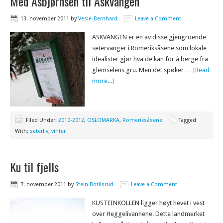
Med Asbjørnsen til Askvangen
13. november 2011
by
Vesle-Bernhard
Leave a Comment
ASKVANGEN er en av disse gjengroende
setervanger i Romeriksåsene som lokale
idealister gjør hva de kan for å berge fra
glemselens gru. Men det spøker …
[Read
more...]
Filed Under:
2010-2012
,
OSLOMARKA
,
Romeriksåsene
Tagged
With:
seterliv
,
vinter
Ku til fjells
7. november 2011
by
Stein Botilsrud
Leave a Comment
KUSTEINKOLLEN ligger høyt hevet i vest
over Heggelivannene. Dette landmerket