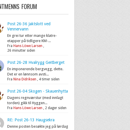
ENTMENNS FORUM
Post 26-36 Jaktslott ved
Vennervann
En grei tur etter mange klatre-
etapper på tidligere KM-...
Fra
Hans Löwe Larsen
,
26 minutter siden
Post 26-28 Hvalrygg Geitberget
En imponerende bergvegg, dette.
Det er en lønnsom avsti...
Fra
Nina Didriksen
,
4 timer siden
Post 26-04 Skogen - Skauenhytta
Dagens regnværstur (med innlagt
torden) gikk til Hyggen...
Fra
Hans Löwe Larsen
,
2 dager siden
RE: Post 26-13 Haugsekra
Denne posten besøkte jeg på lørdag