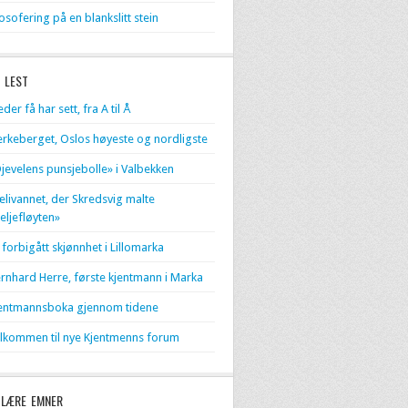
losofering på en blankslitt stein
 LEST
eder få har sett, fra A til Å
erkeberget, Oslos høyeste og nordligste
jevelens punsjebolle» i Valbekken
livannet, der Skredsvig malte
eljefløyten»
 forbigått skjønnhet i Lillomarka
rnhard Herre, første kjentmann i Marka
entmannsboka gjennom tidene
lkommen til nye Kjentmenns forum
LÆRE EMNER