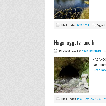
Filed Under:
2022-2024
Tagged
Hagahoggets lune hi
16. august 2024
by
Vesle-Bernhard
HAGAHOGGE
sagnomsu
[Read mor
Filed Under:
1990-1992
,
2022-2024
,
V