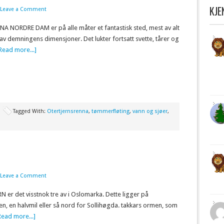
KJ
Leave a Comment
A NORDRE DAM er på alle måter et fantastisk sted, mest av alt
av demningens dimensjoner. Det lukter fortsatt svette, tårer og
Read more...]
Tagged With:
Otertjernsrenna
,
tømmerfløting
,
vann og sjøer
,
Leave a Comment
 er det visstnok tre av i Oslomarka. Dette ligger på
n, en halvmil eller så nord for Sollihøgda. takkars ormen, som
Read more...]