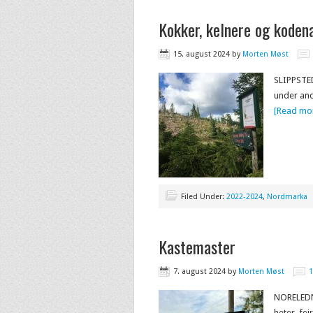
Kokker, kelnere og koden
15. august 2024
by
Morten Møst
SLIPPSTED
under and
[Read mor
Filed Under:
2022-2024
,
Nordmarka
Kastemaster
7. august 2024
by
Morten Møst
NORELEDNI
heter, fe