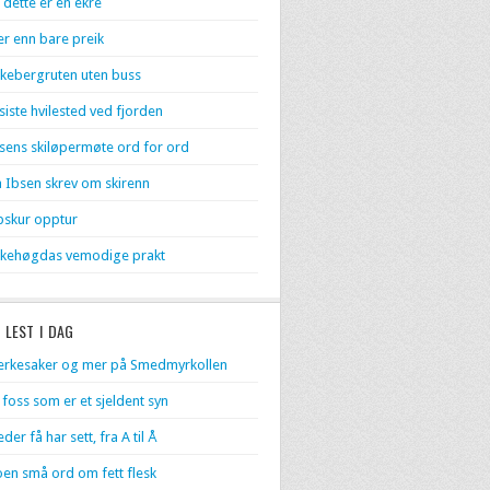
 dette er en ekre
r enn bare preik
kebergruten uten buss
 siste hvilested ved fjorden
sens skiløpermøte ord for ord
 Ibsen skrev om skirenn
skur opptur
kehøgdas vemodige prakt
 LEST I DAG
rkesaker og mer på Smedmyrkollen
 foss som er et sjeldent syn
eder få har sett, fra A til Å
en små ord om fett flesk