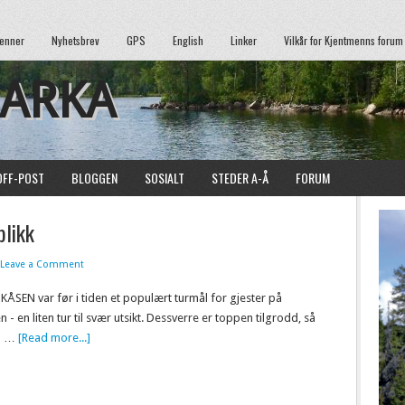
enner
Nyhetsbrev
GPS
English
Linker
Vilkår for Kjentmenns forum
MARKA
OFF-POST
BLOGGEN
SOSIALT
STEDER A-Å
FORUM
blikk
Leave a Comment
KÅSEN var før i tiden et populært turmål for gjester på
 - en liten tur til svær utsikt. Dessverre er toppen tilgrodd, så
p …
[Read more...]