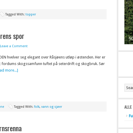
Tagged With:
topper
erens spor
Leave a Comment
N hvelver seg elegant over Råsjøens utløp i østenden. Her er
 et fordums skogssamfunn tuftet på seterdrift og skogbruk. Sør
ad more...]
ALLE
ene
Tagged With:
folk
,
vann og sjøer
Fu
ernsrenna