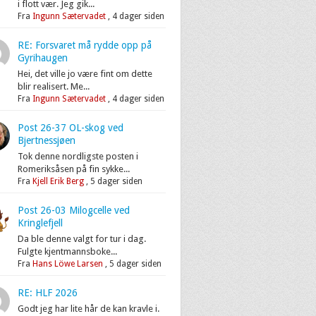
i flott vær. Jeg gik...
Fra
Ingunn Sætervadet
,
4 dager siden
RE: Forsvaret må rydde opp på
Gyrihaugen
Hei, det ville jo være fint om dette
blir realisert. Me...
Fra
Ingunn Sætervadet
,
4 dager siden
Post 26-37 OL-skog ved
Bjertnessjøen
Tok denne nordligste posten i
Romeriksåsen på fin sykke...
Fra
Kjell Erik Berg
,
5 dager siden
Post 26-03 Milogcelle ved
Kringlefjell
Da ble denne valgt for tur i dag.
Fulgte kjentmannsboke...
Fra
Hans Löwe Larsen
,
5 dager siden
RE: HLF 2026
Godt jeg har lite hår de kan kravle i.