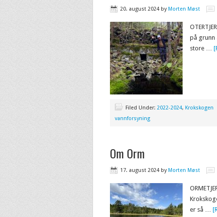
20. august 2024
by
Morten Møst
OTERTJERN
på grunn 
store …
[
Filed Under:
2022-2024
,
Krokskogen
vannforsyning
Om Orm
17. august 2024
by
Morten Møst
ORMETJERN
Krokskoge
er så …
[