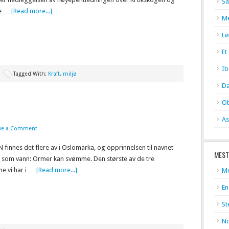
Så
de …
[Read more...]
Me
Lø
Et
Ib
Tagged With:
Kraft
,
miljø
Da
Ob
As
ve a Comment
finnes det flere av i Oslomarka, og opprinnelsen til navnet
MEST
r som vann: Ormer kan svømme. Den største av de tre
e vi har i …
[Read more...]
Me
En
St
No