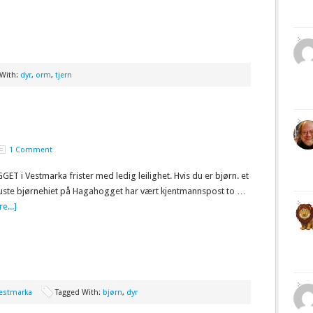
 With:
dyr
,
orm
,
tjern
1 Comment
T i Vestmarka frister med ledig leilighet. Hvis du er bjørn. et
ste bjørnehiet på Hagahogget har vært kjentmannspost to …
e...]
estmarka
Tagged With:
bjørn
,
dyr