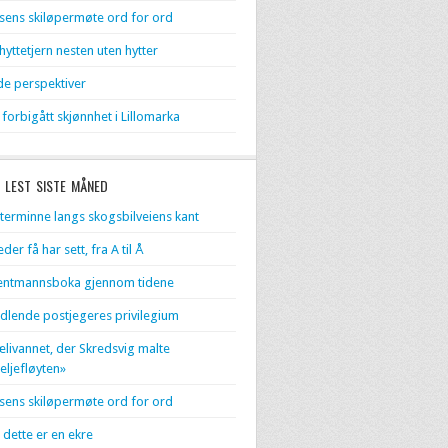
sens skiløpermøte ord for ord
 hyttetjern nesten uten hytter
de perspektiver
 forbigått skjønnhet i Lillomarka
 LEST SISTE MÅNED
terminne langs skogsbilveiens kant
eder få har sett, fra A til Å
entmannsboka gjennom tidene
dlende postjegeres privilegium
livannet, der Skredsvig malte
eljefløyten»
sens skiløpermøte ord for ord
 dette er en ekre