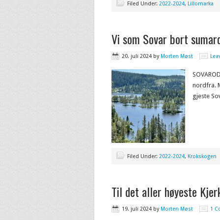
Filed Under:
2022-2024
,
Lillomarka
Vi som Sovar bort sumar
20. juli 2024
by
Morten Møst
Lea
SOVARODD
nordfra. 
gjeste S
Filed Under:
2022-2024
,
Krokskogen
Til det aller høyeste Kje
19. juli 2024
by
Morten Møst
1 