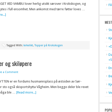
GET VED VAMBU lover herlig utsikt sørover i Krokskogen, og
Fi
nytes i full ensomhet. Men ankomst med tørre føtter loves …
e...]
MEST
St
Kj
Tagged With:
kirkelikt
,
Topper på Krokskogen
«D
Dæ
«S
er og skiløpere
En
ve a Comment
Be
TTEN er en fordums husmannsplass på østsiden av Sør-
Kj
er sto også skisportshytta Vågheim. Men begge deler ble revet
Elvåga ble …
[Read more...]
Ve
POPU