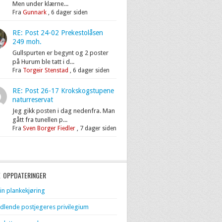
Men under klærne...
Fra
Gunnark
,
6 dager siden
RE: Post 24-02 Prekestolåsen
249 moh.
Gullspurten er begynt og 2 poster
på Hurum ble tatt i d...
Fra
Torgeir Stenstad
,
6 dager siden
RE: Post 26-17 Krokskogstupene
naturreservat
Jeg gikk posten i dag nedenfra. Man
gått fra tunellen p...
Fra
Sven Borger Fiedler
,
7 dager siden
E OPPDATERINGER
in plankekjøring
dlende postjegeres privilegium