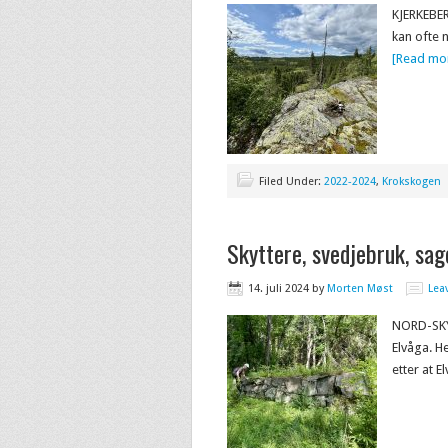
KJERKEBER
kan ofte 
[Read mor
Filed Under:
2022-2024
,
Krokskogen
Skyttere, svedjebruk, sag
14. juli 2024
by
Morten Møst
Lea
NORD-SKY
Elvåga. H
etter at 