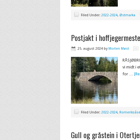
Filed Under:
2022-2024
,
Østmarka
Postjakt i hoffjegermest
25. august 2024
by
Morten Møst
RÅSJØBROE
vi midt i
for …
[Re
Filed Under:
2022-2024
,
Romeriksås
Gull og gråstein i Otertj