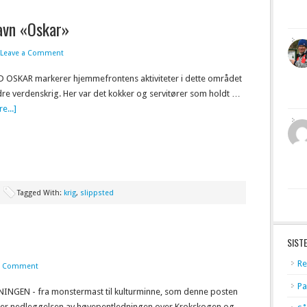
avn «Oskar»
Leave a Comment
 OSKAR markerer hjemmefrontens aktiviteter i dette området
re verdenskrig. Her var det kokker og servitører som holdt …
e...]
Tagged With:
krig
,
slippsted
SIST
Re
1 Comment
Pa
NGEN - fra monstermast til kulturminne, som denne posten
irer nedleggelsen av høyepentledningen over Krokskogen og