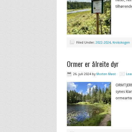
tilhøren
Filed Under:
2022-2024
,
Krokskogen
Ormer er ålreite dyr
26. juli 2024
by
Morten Møst
Lea
ORMTJERN 
synes kla
ormearten