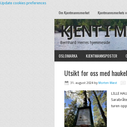
Update cookies preferences
Om Kjentmannsmerket
Kjentmannsmerkets v
KJENT I 
Bernhard Herres hjemmeside
OSLOMARKA
KJENTMANNSPOSTER
Utsikt for oss med hauke
31. august 2024
by
Morten Møst
LILLE HAU
Sarabråten
turen op