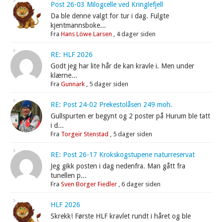
Post 26-03 Milogcelle ved Kringlefjell
Da ble denne valgt for tur i dag. Fulgte
kjentmannsboke...
Fra
Hans Löwe Larsen
,
4 dager siden
RE: HLF 2026
Godt jeg har lite hår de kan kravle i. Men under
klærne...
Fra
Gunnark
,
5 dager siden
RE: Post 24-02 Prekestolåsen 249 moh.
Gullspurten er begynt og 2 poster på Hurum ble tatt
i d...
Fra
Torgeir Stenstad
,
5 dager siden
RE: Post 26-17 Krokskogstupene naturreservat
Jeg gikk posten i dag nedenfra. Man gått fra
tunellen p...
Fra
Sven Borger Fiedler
,
6 dager siden
HLF 2026
Skrekk! Første HLF kravlet rundt i håret og ble