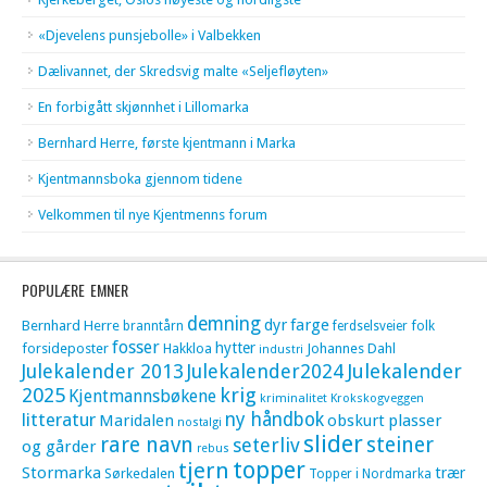
«Djevelens punsjebolle» i Valbekken
Dælivannet, der Skredsvig malte «Seljefløyten»
En forbigått skjønnhet i Lillomarka
Bernhard Herre, første kjentmann i Marka
Kjentmannsboka gjennom tidene
Velkommen til nye Kjentmenns forum
POPULÆRE EMNER
demning
dyr
farge
Bernhard Herre
folk
branntårn
ferdselsveier
fosser
hytter
forsideposter
Hakkloa
Johannes Dahl
industri
Julekalender 2013
Julekalender2024
Julekalender
krig
2025
Kjentmannsbøkene
kriminalitet
Krokskogveggen
litteratur
ny håndbok
Maridalen
obskurt
plasser
nostalgi
slider
rare navn
steiner
seterliv
og gårder
rebus
topper
tjern
Stormarka
trær
Sørkedalen
Topper i Nordmarka