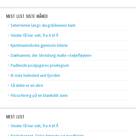
MEST LEST SISTE MÅNED
Seterminne langs skogsbilveiens kant
Steder få har sett, fra A til Å
Kjentmannsboka gjennom tidene
Dælivannet, der Skredsvig malte «Seljefløyten»
Padlende postjegeres privilegium
Et siste hvilested ved fjorden
Så dette er en ekre
Filosofering på en blankslitt stein
MEST LEST
Steder få har sett, fra A til Å
Kjerkeberget, Oslos høyeste og nordligste