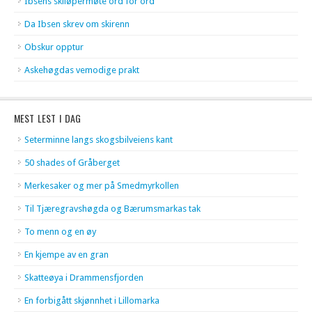
Ibsens skiløpermøte ord for ord
Da Ibsen skrev om skirenn
Obskur opptur
Askehøgdas vemodige prakt
MEST LEST I DAG
Seterminne langs skogsbilveiens kant
50 shades of Gråberget
Merkesaker og mer på Smedmyrkollen
Til Tjæregravshøgda og Bærumsmarkas tak
To menn og en øy
En kjempe av en gran
Skatteøya i Drammensfjorden
En forbigått skjønnhet i Lillomarka