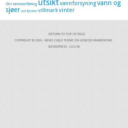
utsikt
vann og
vannforsyning
tømmerfløting
tårn
sjøer
vinter
villmark
ved fjorden
RETURN TO TOP OF PAGE
COPYRIGHT © 2026 ·
NEWS CHILD THEME
ON
GENESIS FRAMEWORK
·
WORDPRESS
·
LOG IN