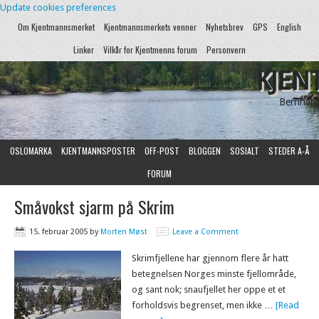
Update cookies preferences
Om Kjentmannsmerket
Kjentmannsmerkets venner
Nyhetsbrev
GPS
English
Linker
Vilkår for Kjentmenns forum
Personvern
KJEN
Bernhard
OSLOMARKA
KJENTMANNSPOSTER
OFF-POST
BLOGGEN
SOSIALT
STEDER A-Å
FORUM
Småvokst sjarm på Skrim
15. februar 2005
by
Morten Møst
Leave a Comment
Skrimfjellene har gjennom flere år hatt
betegnelsen Norges minste fjellområde,
og sant nok; snaufjellet her oppe et et
forholdsvis begrenset, men ikke …
[Read