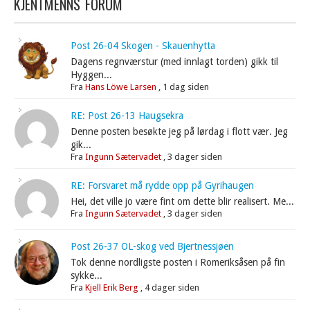
KJENTMENNS FORUM
Post 26-04 Skogen - Skauenhytta
Dagens regnværstur (med innlagt torden) gikk til
Hyggen...
Fra
Hans Löwe Larsen
,
1 dag siden
RE: Post 26-13 Haugsekra
Denne posten besøkte jeg på lørdag i flott vær. Jeg
gik...
Fra
Ingunn Sætervadet
,
3 dager siden
RE: Forsvaret må rydde opp på Gyrihaugen
Hei, det ville jo være fint om dette blir realisert. Me...
Fra
Ingunn Sætervadet
,
3 dager siden
Post 26-37 OL-skog ved Bjertnessjøen
Tok denne nordligste posten i Romeriksåsen på fin
sykke...
Fra
Kjell Erik Berg
,
4 dager siden