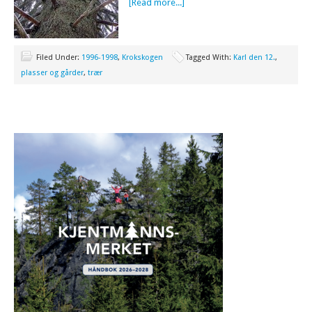
[Read more...]
Filed Under:
1996-1998
,
Krokskogen
Tagged With:
Karl den 12.
,
plasser og gårder
,
trær