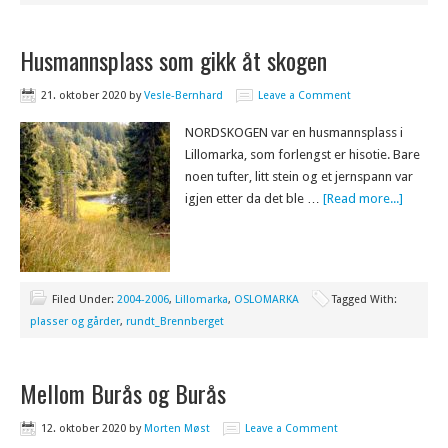
Husmannsplass som gikk åt skogen
21. oktober 2020
by
Vesle-Bernhard
Leave a Comment
NORDSKOGEN var en husmannsplass i
Lillomarka, som forlengst er hisotie. Bare
noen tufter, litt stein og et jernspann var
igjen etter da det ble …
[Read more...]
Filed Under:
2004-2006
,
Lillomarka
,
OSLOMARKA
Tagged With:
plasser og gårder
,
rundt_Brennberget
Mellom Burås og Burås
12. oktober 2020
by
Morten Møst
Leave a Comment