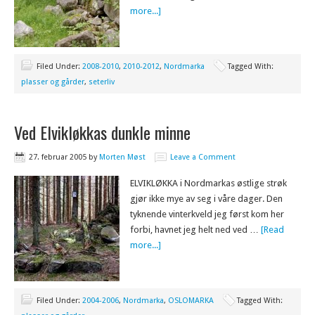
more...]
Filed Under:
2008-2010
,
2010-2012
,
Nordmarka
Tagged With:
plasser og gårder
,
seterliv
Ved Elvikløkkas dunkle minne
27. februar 2005
by
Morten Møst
Leave a Comment
ELVIKLØKKA i Nordmarkas østlige strøk
gjør ikke mye av seg i våre dager. Den
tyknende vinterkveld jeg først kom her
forbi, havnet jeg helt ned ved …
[Read
more...]
Filed Under:
2004-2006
,
Nordmarka
,
OSLOMARKA
Tagged With: