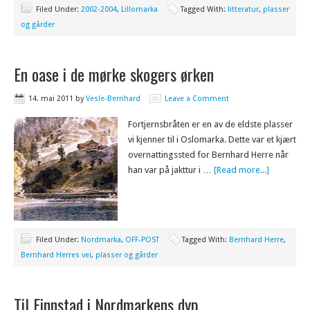
Filed Under:
2002-2004
,
Lillomarka
Tagged With:
litteratur
,
plasser
og gårder
En oase i de mørke skogers ørken
14. mai 2011
by
Vesle-Bernhard
Leave a Comment
Fortjernsbråten er en av de eldste plasser
vi kjenner til i Oslomarka. Dette var et kjært
overnattingssted for Bernhard Herre når
han var på jakttur i …
[Read more...]
Filed Under:
Nordmarka
,
OFF-POST
Tagged With:
Bernhard Herre
,
Bernhard Herres vei
,
plasser og gårder
Til Finnstad i Nordmarkens dyp