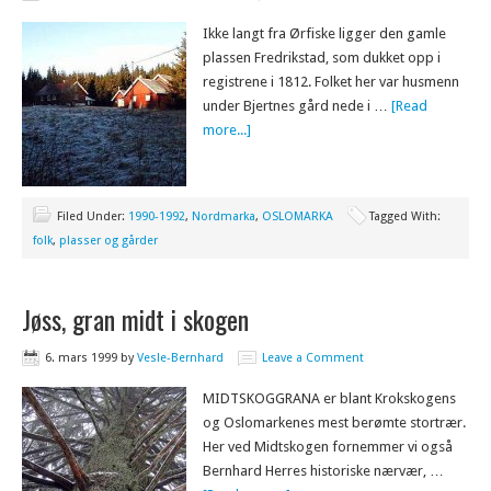
Ikke langt fra Ørfiske ligger den gamle
plassen Fredrikstad, som dukket opp i
registrene i 1812. Folket her var husmenn
under Bjertnes gård nede i …
[Read
more...]
Filed Under:
1990-1992
,
Nordmarka
,
OSLOMARKA
Tagged With:
folk
,
plasser og gårder
Jøss, gran midt i skogen
6. mars 1999
by
Vesle-Bernhard
Leave a Comment
MIDTSKOGGRANA er blant Krokskogens
og Oslomarkenes mest berømte stortrær.
Her ved Midtskogen fornemmer vi også
Bernhard Herres historiske nærvær, …