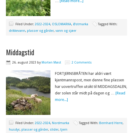
…
[Read more...]
Filed Under:
2022-2024
,
OSLOMARKA
,
Østmarka
Tagged With:
drikkevann
,
plasser og gårder
,
vann og sjøer
Middagstid
26. august 2023
by
Morten Møst
2 Comments
FORTJERNSBRÅTEN har aldri vært
kjentmannspost, men denne fine plassen
har uovertruffen utsikt til MIDDAGSDALEN,
der solen står midt på dagen og …
[Read
more...]
Filed Under:
2022-2024
,
Nordmarka
Tagged With:
Bernhard Herre
,
husdyr
,
plasser og gårder
,
slider
,
tjern