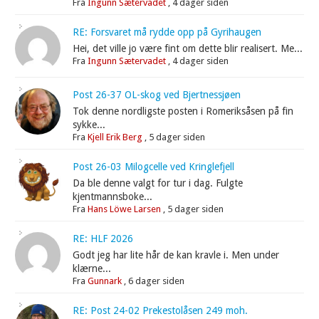
Fra
Ingunn Sætervadet
,
4 dager siden
RE: Forsvaret må rydde opp på Gyrihaugen
Hei, det ville jo være fint om dette blir realisert. Me...
Fra
Ingunn Sætervadet
,
4 dager siden
Post 26-37 OL-skog ved Bjertnessjøen
Tok denne nordligste posten i Romeriksåsen på fin
sykke...
Fra
Kjell Erik Berg
,
5 dager siden
Post 26-03 Milogcelle ved Kringlefjell
Da ble denne valgt for tur i dag. Fulgte
kjentmannsboke...
Fra
Hans Löwe Larsen
,
5 dager siden
RE: HLF 2026
Godt jeg har lite hår de kan kravle i. Men under
klærne...
Fra
Gunnark
,
6 dager siden
RE: Post 24-02 Prekestolåsen 249 moh.