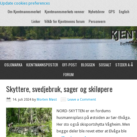
Update cookies preferences
Om Kjentmannsmerket
Kjentmannsmerkets venner
Nyhetsbrev
GPS
English
Linker
Vilkår for Kjentmenns forum
Personvern
KJEN
Bernhard
OSLOMARKA
KJENTMANNSPOSTER
OFF-POST
BLOGGEN
SOSIALT
STEDER A-Å
FORUM
Skyttere, svedjebruk, sager og skiløpere
14. juli 2024
by
Morten Møst
Leave a Comment
NORD-SKYTTEN er en fordums
husmannsplass på østsiden av Sør-Elvåga.
Her sto også skisportshytta Vågheim. Men
begge deler ble revet etter at Elvåga ble