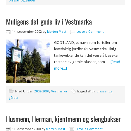
plasser og gårder
Muligens det gode liv i Vestmarka
14. september 2002
by
Morten Møst
Leave a Comment
GODTLAND, et navn som forteller om
levedyktig jordbruk i Vestmarka. iktig
tankevekkende kan det være å besøke
restene av gamle plasser, som …
[Read
more...]
Filed Under:
2002-2004
,
Vestmarka
Tagged With:
plasser og
gårder
Husmenn, Herman, kjentmenn og slengbukser
11. desember 2000
by
Morten Møst
Leave a Comment