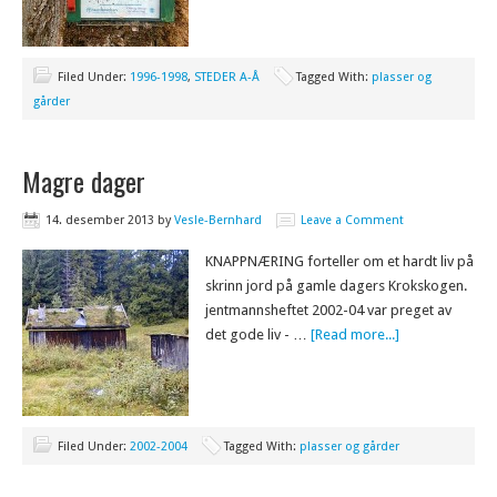
Filed Under:
1996-1998
,
STEDER A-Å
Tagged With:
plasser og
gårder
Magre dager
14. desember 2013
by
Vesle-Bernhard
Leave a Comment
KNAPPNÆRING forteller om et hardt liv på
skrinn jord på gamle dagers Krokskogen.
jentmannsheftet 2002-04 var preget av
det gode liv - …
[Read more...]
Filed Under:
2002-2004
Tagged With:
plasser og gårder