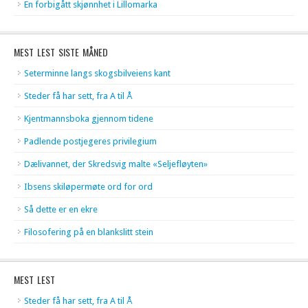
En forbigått skjønnhet i Lillomarka
MEST LEST SISTE MÅNED
Seterminne langs skogsbilveiens kant
Steder få har sett, fra A til Å
Kjentmannsboka gjennom tidene
Padlende postjegeres privilegium
Dælivannet, der Skredsvig malte «Seljefløyten»
Ibsens skiløpermøte ord for ord
Så dette er en ekre
Filosofering på en blankslitt stein
MEST LEST
Steder få har sett, fra A til Å