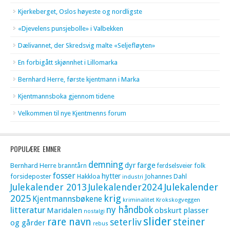
Kjerkeberget, Oslos høyeste og nordligste
«Djevelens punsjebolle» i Valbekken
Dælivannet, der Skredsvig malte «Seljefløyten»
En forbigått skjønnhet i Lillomarka
Bernhard Herre, første kjentmann i Marka
Kjentmannsboka gjennom tidene
Velkommen til nye Kjentmenns forum
POPULÆRE EMNER
demning
dyr
farge
Bernhard Herre
folk
branntårn
ferdselsveier
fosser
hytter
forsideposter
Hakkloa
Johannes Dahl
industri
Julekalender 2013
Julekalender2024
Julekalender
krig
2025
Kjentmannsbøkene
kriminalitet
Krokskogveggen
litteratur
ny håndbok
Maridalen
obskurt
plasser
nostalgi
slider
rare navn
steiner
seterliv
og gårder
rebus