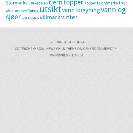
topper
tjern
Stormarka
trær
Sørkedalen
Topper i Nordmarka
utsikt
vann og
vannforsyning
tømmerfløting
tårn
sjøer
vinter
villmark
ved fjorden
RETURN TO TOP OF PAGE
COPYRIGHT © 2026 ·
NEWS CHILD THEME
ON
GENESIS FRAMEWORK
·
WORDPRESS
·
LOG IN