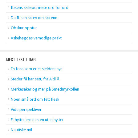
Ibsens skiløpermøte ord for ord
Da Ibsen skrev om skirenn
Obskur opptur
Askehøgdas vemodige prakt
MEST LEST I DAG
En foss som er et sjeldent syn
Steder få har sett, fra A til Å
Merkesaker og mer på Smedmyrkollen
Noen små ord om fett flesk
Vide perspektiver
Et hyttetjern nesten uten hytter
Nautiske mil