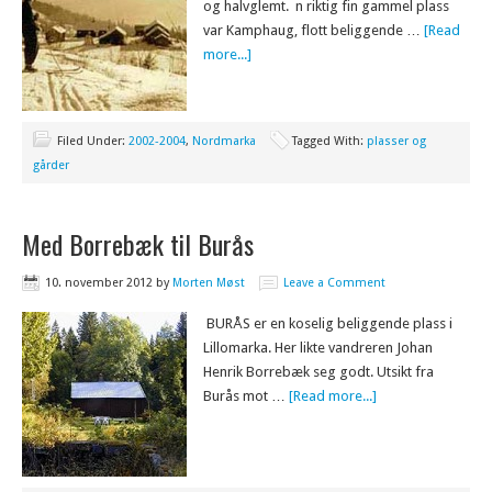
og halvglemt. n riktig fin gammel plass
var Kamphaug, flott beliggende …
[Read
more...]
Filed Under:
2002-2004
,
Nordmarka
Tagged With:
plasser og
gårder
Med Borrebæk til Burås
10. november 2012
by
Morten Møst
Leave a Comment
BURÅS er en koselig beliggende plass i
Lillomarka. Her likte vandreren Johan
Henrik Borrebæk seg godt. Utsikt fra
Burås mot …
[Read more...]