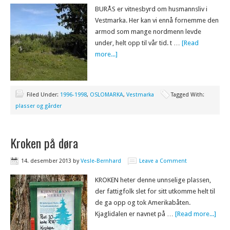
BURÅS er vitnesbyrd om husmannsliv i
Vestmarka. Her kan vi ennå fornemme den
armod som mange nordmenn levde
under, helt opp til vår tid. t …
[Read
more...]
Filed Under:
1996-1998
,
OSLOMARKA
,
Vestmarka
Tagged With:
plasser og gårder
Kroken på døra
14. desember 2013
by
Vesle-Bernhard
Leave a Comment
KROKEN heter denne unnselige plassen,
der fattigfolk slet for sitt utkomme helt til
de ga opp og tok Amerikabåten.
Kjaglidalen er navnet på …
[Read more...]