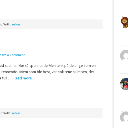
ed With:
rebus
Leave a Comment
ved stien er ikke så spennende Men tenk på de unge som en
rennende. Hvem som ble best, var nok rene slumpen, det
a full …
[Read more...]
ed With:
rebus