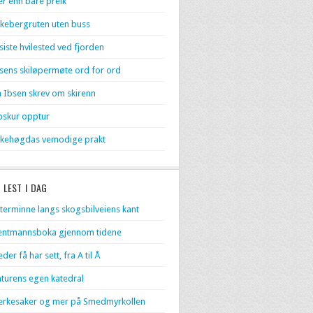
r enn bare preik
kebergruten uten buss
 siste hvilested ved fjorden
sens skiløpermøte ord for ord
 Ibsen skrev om skirenn
skur opptur
kehøgdas vemodige prakt
 LEST I DAG
terminne langs skogsbilveiens kant
entmannsboka gjennom tidene
eder få har sett, fra A til Å
turens egen katedral
rkesaker og mer på Smedmyrkollen