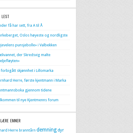
 LEST
eder få har sett, fra A til Å
erkeberget, Oslos høyeste og nordligste
jevelens punsjebolle» i Valbekken
livannet, der Skredsvig malte
eljefløyten»
 forbigått skjønnhet i Lillomarka
rnhard Herre, første kjentmann i Marka
entmannsboka gjennom tidene
lkommen til nye Kjentmenns forum
LÆRE EMNER
demning
dyr
hard Herre
branntårn