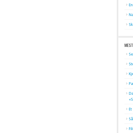
En
Na
Sk
MEST
Se
St
Kj
Pa
Dæ
«S
Et
Så
Fi