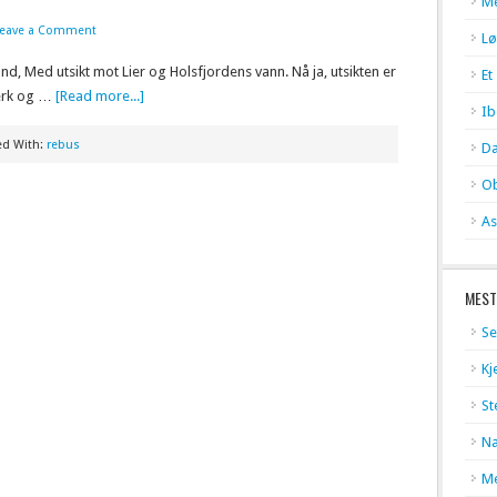
Me
Leave a Comment
Lø
d, Med utsikt mot Lier og Holsfjordens vann. Nå ja, utsikten er
Et
jerk og …
[Read more...]
Ib
ed With:
rebus
Da
Ob
As
MEST
Se
Kj
St
Na
Me