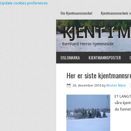
Update cookies preferences
Om Kjentmannsmerket
Kjentmannsmerkets v
KJENT I 
Bernhard Herres hjemmeside
OSLOMARKA
KJENTMANNSPOSTER
Her er siste kjentmannsr
26. desember 2010
by
Morten Møst
ET LANGT 
våre kjen
du funne