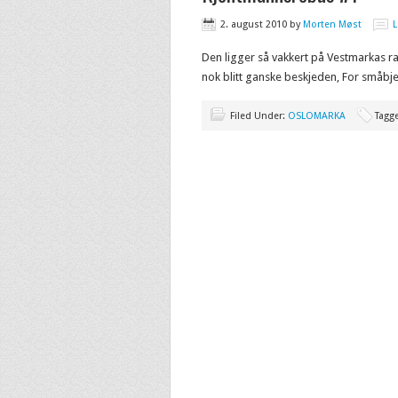
2. august 2010
by
Morten Møst
Den ligger så vakkert på Vestmarkas ran
nok blitt ganske beskjeden, For småb
Filed Under:
OSLOMARKA
Tagg