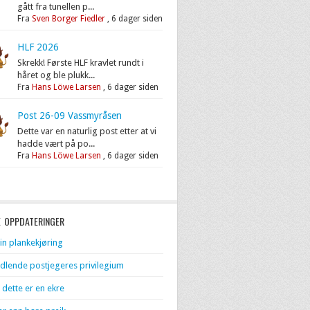
gått fra tunellen p...
Fra
Sven Borger Fiedler
,
6 dager siden
HLF 2026
Skrekk! Første HLF kravlet rundt i
håret og ble plukk...
Fra
Hans Löwe Larsen
,
6 dager siden
Post 26-09 Vassmyråsen
Dette var en naturlig post etter at vi
hadde vært på po...
Fra
Hans Löwe Larsen
,
6 dager siden
E OPPDATERINGER
in plankekjøring
dlende postjegeres privilegium
 dette er en ekre