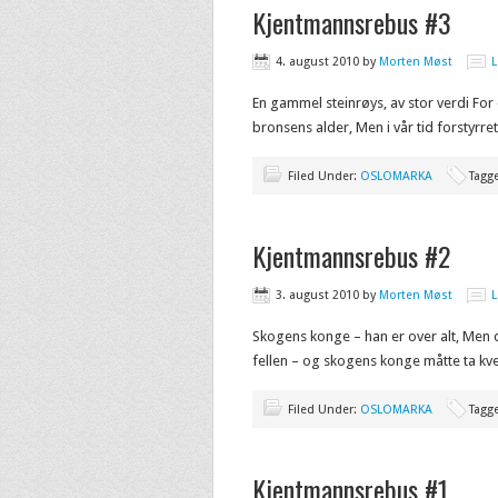
Kjentmannsrebus #3
4. august 2010
by
Morten Møst
En gammel steinrøys, av stor verdi For
bronsens alder, Men i vår tid forstyrr
Filed Under:
OSLOMARKA
Tagg
Kjentmannsrebus #2
3. august 2010
by
Morten Møst
Skogens konge – han er over alt, Men d
fellen – og skogens konge måtte ta k
Filed Under:
OSLOMARKA
Tagg
Kjentmannsrebus #1