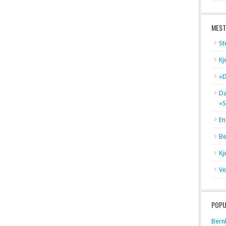
MEST
St
Kj
«D
Dæ
«S
En
Be
Kj
Ve
POPU
Bern