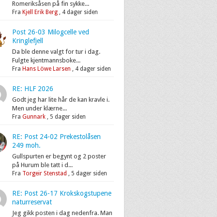
Romeriksåsen på fin sykke...
Fra
Kjell Erik Berg
,
4 dager siden
Post 26-03 Milogcelle ved
Kringlefjell
Da ble denne valgt for tur i dag.
Fulgte kjentmannsboke...
Fra
Hans Löwe Larsen
,
4 dager siden
RE: HLF 2026
Godt jeg har lite hår de kan kravle i.
Men under klærne...
Fra
Gunnark
,
5 dager siden
RE: Post 24-02 Prekestolåsen
249 moh.
Gullspurten er begynt og 2 poster
på Hurum ble tatt i d...
Fra
Torgeir Stenstad
,
5 dager siden
RE: Post 26-17 Krokskogstupene
naturreservat
Jeg gikk posten i dag nedenfra. Man