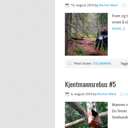
10. august 2010
by
Morten Møst
Frem og ti
vrient å n
more...]
Filed Under:
OSLOMARKA
Tagg
Kjentmannsrebus #5
6. august 2010
by
Morten Møst
Mannen va
Du finner 
femhundr