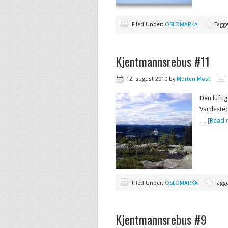
Filed Under:
OSLOMARKA
Tagg
Kjentmannsrebus #11
12. august 2010
by
Morten Møst
Den luftig
Vardested
…
[Read m
Filed Under:
OSLOMARKA
Tagg
Kjentmannsrebus #9