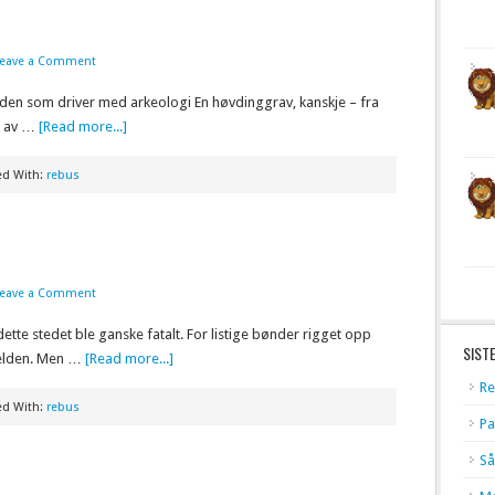
Leave a Comment
 den som driver med arkeologi En høvdinggrav, kanskje – fra
et av …
[Read more...]
ed With:
rebus
Leave a Comment
ette stedet ble ganske fatalt. For listige bønder rigget opp
SIST
velden. Men …
[Read more...]
Re
ed With:
rebus
Pa
Så