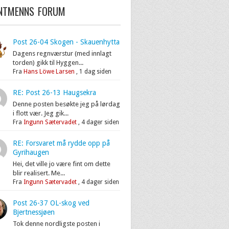
ENTMENNS FORUM
Post 26-04 Skogen - Skauenhytta
Dagens regnværstur (med innlagt
torden) gikk til Hyggen...
Fra
Hans Löwe Larsen
,
1 dag siden
RE: Post 26-13 Haugsekra
Denne posten besøkte jeg på lørdag
i flott vær. Jeg gik...
Fra
Ingunn Sætervadet
,
4 dager siden
RE: Forsvaret må rydde opp på
Gyrihaugen
Hei, det ville jo være fint om dette
blir realisert. Me...
Fra
Ingunn Sætervadet
,
4 dager siden
Post 26-37 OL-skog ved
Bjertnessjøen
Tok denne nordligste posten i