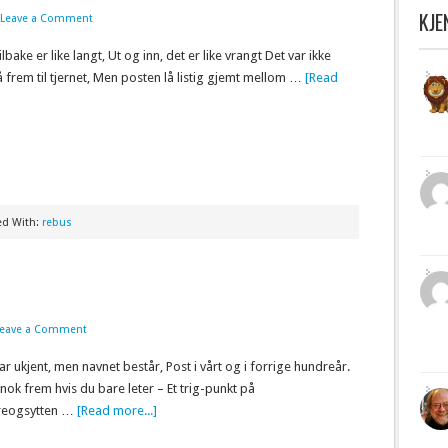
KJ
Leave a Comment
lbake er like langt, Ut og inn, det er like vrangt Det var ikke
å frem til tjernet, Men posten lå listig gjemt mellom …
[Read
ed With:
rebus
Leave a Comment
r ukjent, men navnet består, Post i vårt og i forrige hundreår.
nok frem hvis du bare leter – Et trig-punkt på
eogsytten …
[Read more...]