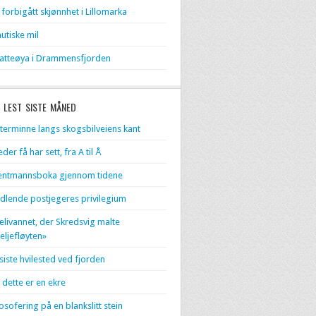
 forbigått skjønnhet i Lillomarka
utiske mil
atteøya i Drammensfjorden
 LEST SISTE MÅNED
terminne langs skogsbilveiens kant
eder få har sett, fra A til Å
entmannsboka gjennom tidene
dlende postjegeres privilegium
livannet, der Skredsvig malte
eljefløyten»
 siste hvilested ved fjorden
 dette er en ekre
losofering på en blankslitt stein