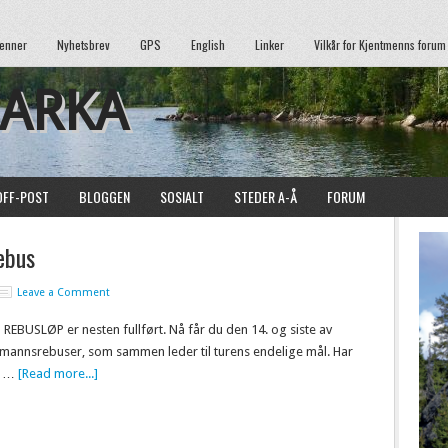
enner
Nyhetsbrev
GPS
English
Linker
Vilkår for Kjentmenns forum
MARKA
OFF-POST
BLOGGEN
SOSIALT
STEDER A-Å
FORUM
ebus
Leave a Comment
REBUSLØP er nesten fullført. Nå får du den 14. og siste av
tmannsrebuser, som sammen leder til turens endelige mål. Har
t …
[Read more...]