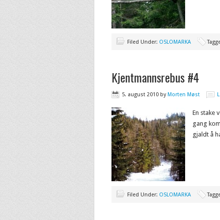
Filed Under:
OSLOMARKA
Tagg
Kjentmannsrebus #4
5. august 2010
by
Morten Møst
En stake 
gang kom 
gjaldt å h
Filed Under:
OSLOMARKA
Tagg