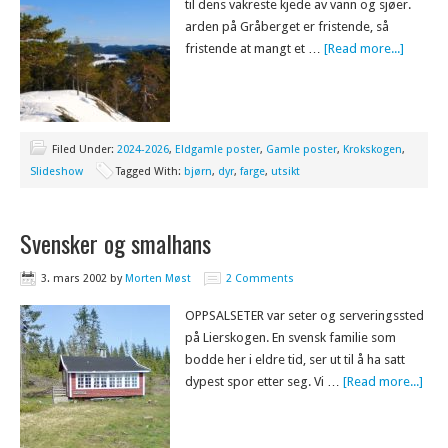
til dens vakreste kjede av vann og sjøer.
arden på Gråberget er fristende, så
fristende at mangt et …
[Read more...]
Filed Under:
2024-2026
,
Eldgamle poster
,
Gamle poster
,
Krokskogen
,
Slideshow
Tagged With:
bjørn
,
dyr
,
farge
,
utsikt
Svensker og smalhans
3. mars 2002
by
Morten Møst
2 Comments
OPPSALSETER var seter og serveringssted
på Lierskogen. En svensk familie som
bodde her i eldre tid, ser ut til å ha satt
dypest spor etter seg. Vi …
[Read more...]