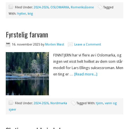
Filed Under:
2024-2026
,
OSLOMARKA
,
Romeriksåsene
Tagged
With:
hytter
,
krig
Fyrstelig farvann
16. november 2025
by
Morten Møst
Leave a Comment
FINNTJERN har vi flere av i Oslomarka, og
ingen vet visst helt hvilket av dem som står
modell for Lars Ellings suksessroman. Men
en ting er …
[Read more...]
Filed Under:
2024-2026
,
Nordmarka
Tagged With:
tjern
,
vann og
sjøer