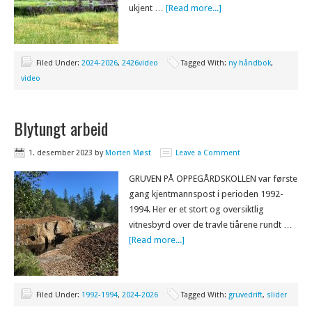
ukjent …
[Read more...]
Filed Under:
2024-2026
,
2426video
Tagged With:
ny håndbok
,
video
Blytungt arbeid
1. desember 2023
by
Morten Møst
Leave a Comment
GRUVEN PÅ OPPEGÅRDSKOLLEN var første
gang kjentmannspost i perioden 1992-
1994. Her er et stort og oversiktlig
vitnesbyrd over de travle tiårene rundt …
[Read more...]
Filed Under:
1992-1994
,
2024-2026
Tagged With:
gruvedrift
,
slider