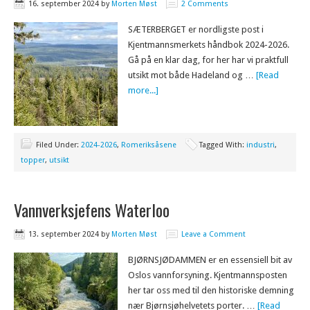
16. september 2024
by
Morten Møst
2 Comments
SÆTERBERGET er nordligste post i
Kjentmannsmerkets håndbok 2024-2026.
Gå på en klar dag, for her har vi praktfull
utsikt mot både Hadeland og …
[Read
more...]
Filed Under:
2024-2026
,
Romeriksåsene
Tagged With:
industri
,
topper
,
utsikt
Vannverksjefens Waterloo
13. september 2024
by
Morten Møst
Leave a Comment
BJØRNSJØDAMMEN er en essensiell bit av
Oslos vannforsyning. Kjentmannsposten
her tar oss med til den historiske demning
nær Bjørnsjøhelvetets porter. …
[Read