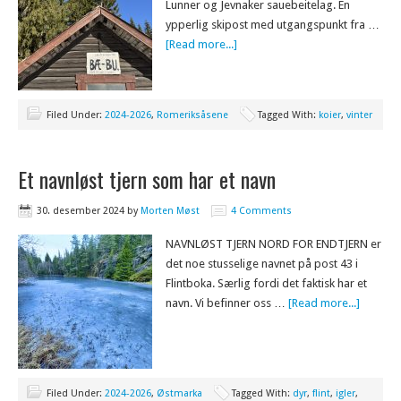
Lunner og Jevnaker sauebeitelag. En
ypperlig skipost med utgangspunkt fra …
[Read more...]
Filed Under:
2024-2026
,
Romeriksåsene
Tagged With:
koier
,
vinter
Et navnløst tjern som har et navn
30. desember 2024
by
Morten Møst
4 Comments
NAVNLØST TJERN NORD FOR ENDTJERN er
det noe stusselige navnet på post 43 i
Flintboka. Særlig fordi det faktisk har et
navn. Vi befinner oss …
[Read more...]
Filed Under:
2024-2026
,
Østmarka
Tagged With:
dyr
,
flint
,
igler
,