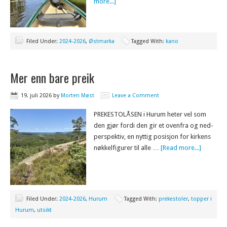
more...]
Filed Under:
2024-2026
,
Østmarka
Tagged With:
kano
Mer enn bare preik
19. juli 2026
by
Morten Møst
Leave a Comment
PREKESTOLÅSEN i Hurum heter vel som
den gjør fordi den gir et ovenfra og ned-
perspektiv, en nyttig posisjon for kirkens
nøkkelfigurer til alle …
[Read more...]
Filed Under:
2024-2026
,
Hurum
Tagged With:
prekestoler
,
topper i
Hurum
,
utsikt