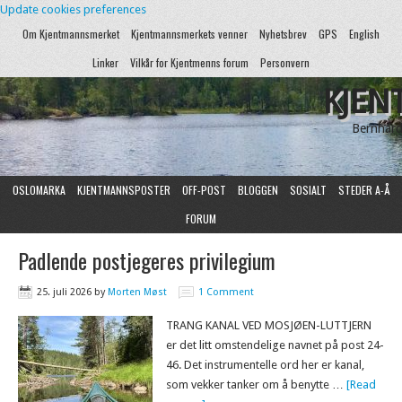
Update cookies preferences
Om Kjentmannsmerket
Kjentmannsmerkets venner
Nyhetsbrev
GPS
English
Linker
Vilkår for Kjentmenns forum
Personvern
KJEN
Bernhard
OSLOMARKA
KJENTMANNSPOSTER
OFF-POST
BLOGGEN
SOSIALT
STEDER A-Å
FORUM
Padlende postjegeres privilegium
25. juli 2026
by
Morten Møst
1 Comment
TRANG KANAL VED MOSJØEN-LUTTJERN
er det litt omstendelige navnet på post 24-
46. Det instrumentelle ord her er kanal,
som vekker tanker om å benytte …
[Read