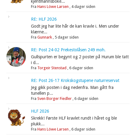
kjentmannsboke...
Fra
Hans Löwe Larsen
,
4 dager siden
RE: HLF 2026
Godt jeg har lite hår de kan kravle i. Men under
klærne...
Fra
Gunnark
,
5 dager siden
RE: Post 24-02 Prekestolåsen 249 moh.
Gullspurten er begynt og 2 poster på Hurum ble tatt
i d...
Fra
Torgeir Stenstad
,
6 dager siden
RE: Post 26-17 Krokskogstupene naturreservat
Jeg gikk posten i dag nedenfra. Man gått fra
tunellen p...
Fra
Sven Borger Fiedler
,
6 dager siden
HLF 2026
Skrekk! Første HLF kravlet rundt i håret og ble
plukk...
Fra
Hans Löwe Larsen
,
6 dager siden