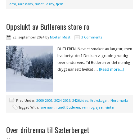
orm
,
rare navn
,
rundt Losby
,
tjern
Oppslukt av Butlerens store ro
23. september 2024
by
Morten Møst
3 Comments
BUTLEREN. Navnet smaker av langtur, men
hva betyr det? Det kan vi gruble grundig
over underveis. Til Butleren er det nemlig
drygt uansett hvilket …
[Read more...]
Filed Under:
2000-2002
,
2024-2026
,
2426video
,
Krokskogen
,
Nordmarka
Tagged With:
rare navn
,
rundt Butleren
,
vann og sjøer
,
vinter
Over dritrenna til Sæterberget