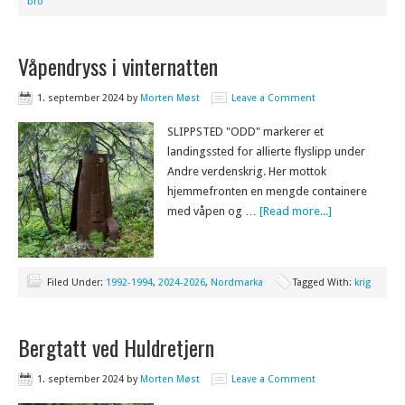
bro
Våpendryss i vinternatten
1. september 2024
by
Morten Møst
Leave a Comment
SLIPPSTED "ODD" markerer et
landingssted for allierte flyslipp under
Andre verdenskrig. Her mottok
hjemmefronten en mengde containere
med våpen og …
[Read more...]
Filed Under:
1992-1994
,
2024-2026
,
Nordmarka
Tagged With:
krig
Bergtatt ved Huldretjern
1. september 2024
by
Morten Møst
Leave a Comment