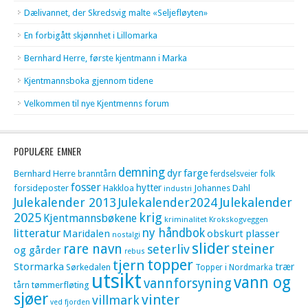
Dælivannet, der Skredsvig malte «Seljefløyten»
En forbigått skjønnhet i Lillomarka
Bernhard Herre, første kjentmann i Marka
Kjentmannsboka gjennom tidene
Velkommen til nye Kjentmenns forum
POPULÆRE EMNER
demning
dyr
farge
Bernhard Herre
folk
branntårn
ferdselsveier
fosser
hytter
forsideposter
Hakkloa
Johannes Dahl
industri
Julekalender 2013
Julekalender2024
Julekalender
krig
2025
Kjentmannsbøkene
kriminalitet
Krokskogveggen
litteratur
ny håndbok
Maridalen
obskurt
plasser
nostalgi
slider
rare navn
steiner
seterliv
og gårder
rebus
topper
tjern
Stormarka
trær
Sørkedalen
Topper i Nordmarka
utsikt
vann og
vannforsyning
tømmerfløting
tårn
sjøer
vinter
villmark
ved fjorden