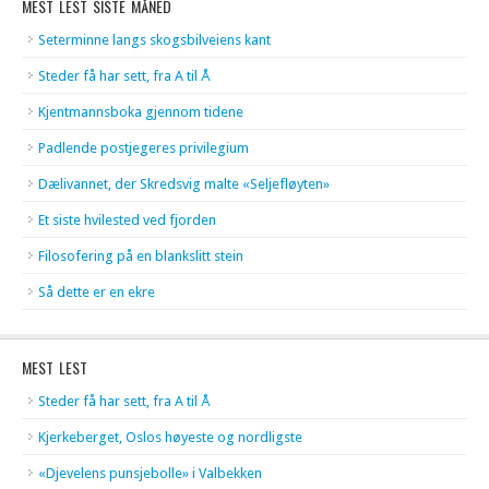
MEST LEST SISTE MÅNED
Seterminne langs skogsbilveiens kant
Steder få har sett, fra A til Å
Kjentmannsboka gjennom tidene
Padlende postjegeres privilegium
Dælivannet, der Skredsvig malte «Seljefløyten»
Et siste hvilested ved fjorden
Filosofering på en blankslitt stein
Så dette er en ekre
MEST LEST
Steder få har sett, fra A til Å
Kjerkeberget, Oslos høyeste og nordligste
«Djevelens punsjebolle» i Valbekken