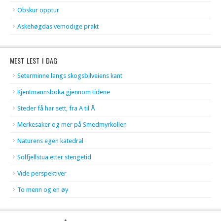
Obskur opptur
Askehøgdas vemodige prakt
MEST LEST I DAG
Seterminne langs skogsbilveiens kant
Kjentmannsboka gjennom tidene
Steder få har sett, fra A til Å
Merkesaker og mer på Smedmyrkollen
Naturens egen katedral
Solfjellstua etter stengetid
Vide perspektiver
To menn og en øy