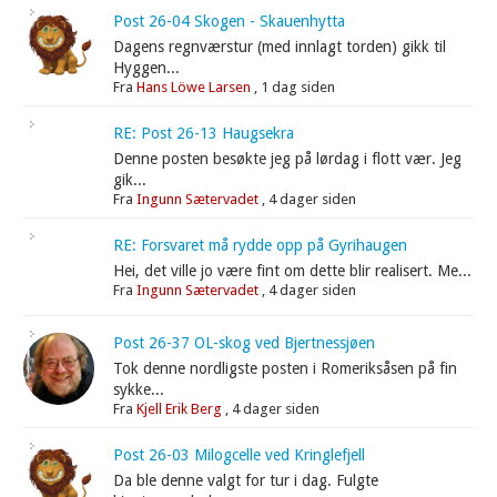
Post 26-04 Skogen - Skauenhytta
Dagens regnværstur (med innlagt torden) gikk til
Hyggen...
Fra
Hans Löwe Larsen
,
1 dag siden
RE: Post 26-13 Haugsekra
Denne posten besøkte jeg på lørdag i flott vær. Jeg
gik...
Fra
Ingunn Sætervadet
,
4 dager siden
RE: Forsvaret må rydde opp på Gyrihaugen
Hei, det ville jo være fint om dette blir realisert. Me...
Fra
Ingunn Sætervadet
,
4 dager siden
Post 26-37 OL-skog ved Bjertnessjøen
Tok denne nordligste posten i Romeriksåsen på fin
sykke...
Fra
Kjell Erik Berg
,
4 dager siden
Post 26-03 Milogcelle ved Kringlefjell
Da ble denne valgt for tur i dag. Fulgte