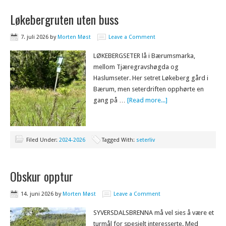
Løkebergruten uten buss
7. juli 2026
by
Morten Møst
Leave a Comment
LØKEBERGSETER lå i Bærumsmarka,
mellom Tjæregravshøgda og
Haslumseter. Her setret Løkeberg gård i
Bærum, men seterdriften opphørte en
gang på …
[Read more...]
Filed Under:
2024-2026
Tagged With:
seterliv
Obskur opptur
14. juni 2026
by
Morten Møst
Leave a Comment
SYVERSDALSBRENNA må vel sies å være et
turmål for spesielt interesserte. Med