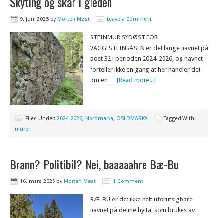
Skyting og skår i gleden
9. juni 2025
by
Morten Møst
Leave a Comment
STEINMUR SYDØST FOR
VAGGESTEINSÅSEN er det lange navnet på
post 32 i perioden 2024-2026, og navnet
forteller ikke en gang at her handler det
om en …
[Read more...]
Filed Under:
2024-2026
,
Nordmarka
,
OSLOMARKA
Tagged With:
murer
Brann? Politibil? Nei, baaaaahre Bæ-Bu
16. mars 2025
by
Morten Møst
1 Comment
BÆ-BU er det ikke helt uforutsigbare
navnet på denne hytta, som brukes av