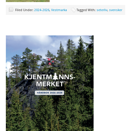
Filed Under:
2024-2026
,
Vestmarka
Tagged With:
seterliv
,
svensker