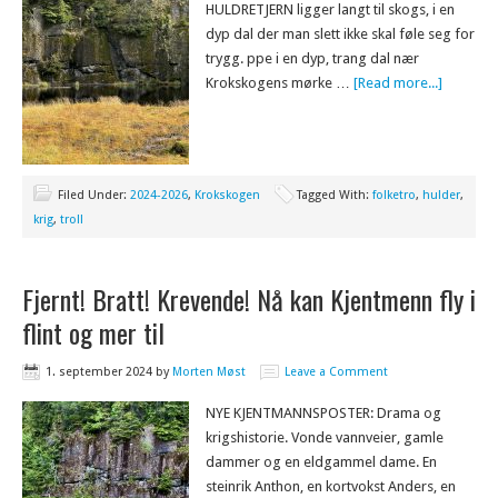
HULDRETJERN ligger langt til skogs, i en
dyp dal der man slett ikke skal føle seg for
trygg. ppe i en dyp, trang dal nær
Krokskogens mørke …
[Read more...]
Filed Under:
2024-2026
,
Krokskogen
Tagged With:
folketro
,
hulder
,
krig
,
troll
Fjernt! Bratt! Krevende! Nå kan Kjentmenn fly i
flint og mer til
1. september 2024
by
Morten Møst
Leave a Comment
NYE KJENTMANNSPOSTER: Drama og
krigshistorie. Vonde vannveier, gamle
dammer og en eldgammel dame. En
steinrik Anthon, en kortvokst Anders, en