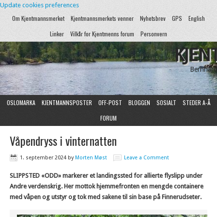
Update cookies preferences
Om Kjentmannsmerket
Kjentmannsmerkets venner
Nyhetsbrev
GPS
English
Linker
Vilkår for Kjentmenns forum
Personvern
KJEN
Bernhard
OSLOMARKA
KJENTMANNSPOSTER
OFF-POST
BLOGGEN
SOSIALT
STEDER A-Å
FORUM
Våpendryss i vinternatten
1. september 2024
by
Morten Møst
Leave a Comment
SLIPPSTED «ODD» markerer et landingssted for allierte flyslipp under
Andre verdenskrig. Her mottok hjemmefronten en mengde containere
med våpen og utstyr og tok med sakene til sin base på Finnerudseter.