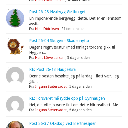
Post 26-28 Hvalrygg Geitberget
En imponerende bergvegg, dette. Det er en lønnsom
avsti...
Fra
Nina Didriksen
,
21 timer siden
Post 26-04 Skogen - Skauenhytta
Dagens regnværstur (med innlagt torden) gikk til
Hyggen...
Fra
Hans Löwe Larsen
,
3 dager siden
RE: Post 26-13 Haugsekra
Denne posten besøkte jeg på lørdag i flott vær. Jeg
gik...
Fra
Ingunn Sætervadet
,
5 dager siden
RE: Forsvaret må rydde opp på Gyrihaugen
Hei, det ville jo være fint om dette blir realisert. Me...
Fra
Ingunn Sætervadet
,
5 dager siden
Post 26-37 OL-skog ved Bjertnessjøen