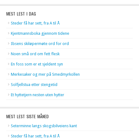
MEST LEST I DAG
Steder få har sett, fra A til Å
Kjentmannsboka gjennom tidene
Ibsens skiløpermøte ord for ord
Noen små ord om fett flesk
En foss som er et sjeldent syn
Merkesaker og mer på Smedmyrkollen
Solfjellstua etter stengetid
Et hyttetjern nesten uten hytter
MEST LEST SISTE MÅNED
Seterminne langs skogsbilveiens kant
Steder få har sett, fra A til Å