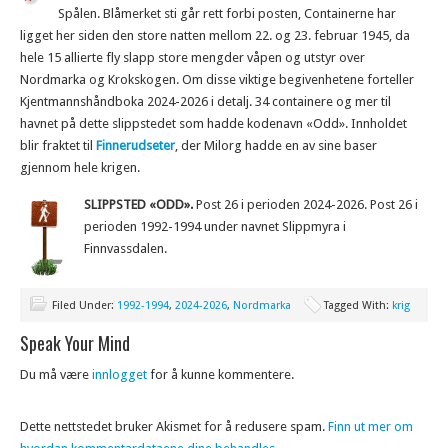
Spålen. Blåmerket sti går rett forbi posten, Containerne har
ligget her siden den store natten mellom 22. og 23. februar 1945, da
hele 15 allierte fly slapp store mengder våpen og utstyr over
Nordmarka og Krokskogen. Om disse viktige begivenhetene forteller
Kjentmannshåndboka 2024-2026 i detalj. 34 containere og mer til
havnet på dette slippstedet som hadde kodenavn «Odd». Innholdet
blir fraktet til
Finnerudseter
, der Milorg hadde en av sine baser
gjennom hele krigen.
SLIPPSTED «ODD».
Post 26 i perioden 2024-2026. Post 26 i
perioden 1992-1994 under navnet Slippmyra i
Finnvassdalen.
Filed Under:
1992-1994
,
2024-2026
,
Nordmarka
Tagged With:
krig
Speak Your Mind
Du må være
innlogget
for å kunne kommentere.
Dette nettstedet bruker Akismet for å redusere spam.
Finn ut mer om