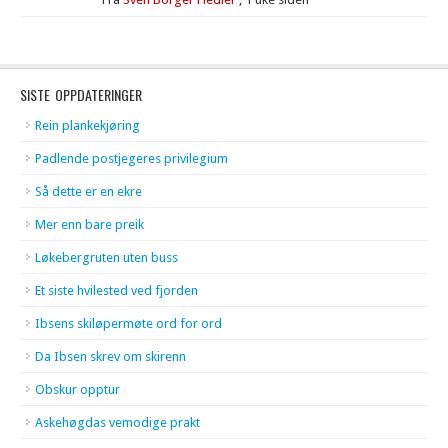
SISTE OPPDATERINGER
Rein plankekjøring
Padlende postjegeres privilegium
Så dette er en ekre
Mer enn bare preik
Løkebergruten uten buss
Et siste hvilested ved fjorden
Ibsens skiløpermøte ord for ord
Da Ibsen skrev om skirenn
Obskur opptur
Askehøgdas vemodige prakt