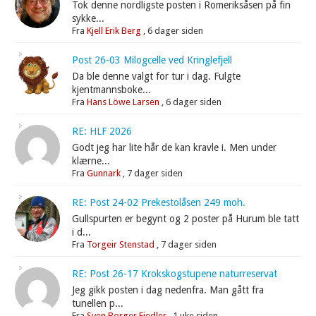
Tok denne nordligste posten i Romeriksåsen på fin
sykke...
Fra
Kjell Erik Berg
,
6 dager siden
Post 26-03 Milogcelle ved Kringlefjell
Da ble denne valgt for tur i dag. Fulgte
kjentmannsboke...
Fra
Hans Löwe Larsen
,
6 dager siden
RE: HLF 2026
Godt jeg har lite hår de kan kravle i. Men under
klærne...
Fra
Gunnark
,
7 dager siden
RE: Post 24-02 Prekestolåsen 249 moh.
Gullspurten er begynt og 2 poster på Hurum ble tatt
i d...
Fra
Torgeir Stenstad
,
7 dager siden
RE: Post 26-17 Krokskogstupene naturreservat
Jeg gikk posten i dag nedenfra. Man gått fra
tunellen p...
Fra
Sven Borger Fiedler
,
1 uke siden