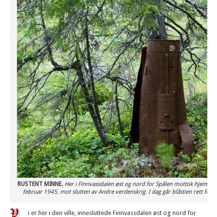
RUSTENT MINNE.
Her i Finnvassdalen øst og nord for Spålen mottok hjemmes
februar 1945, mot slutten av Andre verdenskrig. I dag går blåstien rett forbi
i er her i den ville, innesluttede Finnvassdalen øst og nord for