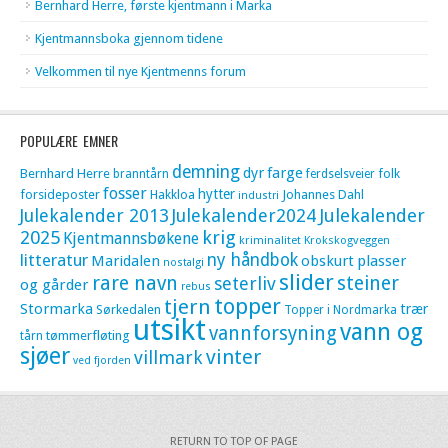
Bernhard Herre, første kjentmann i Marka
Kjentmannsboka gjennom tidene
Velkommen til nye Kjentmenns forum
POPULÆRE EMNER
demning
dyr
farge
Bernhard Herre
folk
branntårn
ferdselsveier
fosser
hytter
forsideposter
Hakkloa
Johannes Dahl
industri
Julekalender 2013
Julekalender2024
Julekalender
krig
2025
Kjentmannsbøkene
kriminalitet
Krokskogveggen
litteratur
ny håndbok
Maridalen
obskurt
plasser
nostalgi
slider
rare navn
steiner
seterliv
og gårder
rebus
topper
tjern
Stormarka
trær
Sørkedalen
Topper i Nordmarka
utsikt
vann og
vannforsyning
tømmerfløting
tårn
sjøer
vinter
villmark
ved fjorden
RETURN TO TOP OF PAGE