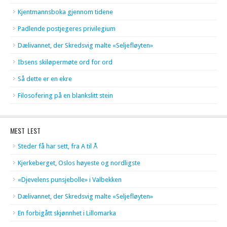
Kjentmannsboka gjennom tidene
Padlende postjegeres privilegium
Dælivannet, der Skredsvig malte «Seljefløyten»
Ibsens skiløpermøte ord for ord
Så dette er en ekre
Filosofering på en blankslitt stein
MEST LEST
Steder få har sett, fra A til Å
Kjerkeberget, Oslos høyeste og nordligste
«Djevelens punsjebolle» i Valbekken
Dælivannet, der Skredsvig malte «Seljefløyten»
En forbigått skjønnhet i Lillomarka