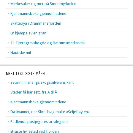
Merkesaker og mer på Smedmyrkollen
Kjentmannsboka gjennom tidene
Skatteøya i Drammensfjorden
En kjempe av en gran
Til Tjæregravshøgda og Bærumsmarkas tak
Nautiske mil
MEST LEST SISTE MÅNED
Seterminne langs skogsbilveiens kant
Steder få har sett, fra A til Å
Kjentmannsboka gjennom tidene
Dælivannet, der Skredsvig malte «Seljefløyten»
Padlende postjegeres privilegium
Et siste hvilested ved fjorden