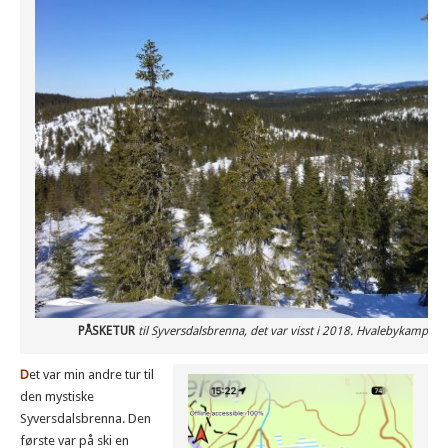
PÅSKETUR
til Syversdalsbrenna, det var visst i 2018. Hvalebykampen s
D
et var min andre tur til
den mystiske
Syversdalsbrenna. Den
første var på ski en