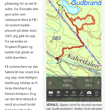
påskedag for en del år
siden, for å besøke den
geocache som
radarparet Alma & Pål i
sin visdom hadde
plassert på dette sted i
2007. Jeg gikk da opp
fra sørenden av
Åssjøen/Ålsjøen og
hadde mye glede av
solid skareføre.
På sommerføre var det
faktisk litt mer vrient å ta
seg opp, men heldigvis
hadde jeg selskap av fr.
Vesle-Bernhard og
hennes kompass. Dog
var det først etterpå vi
innså at vi med fordel
VEIVALG.
Opptur nord for de små myrene
nær Gudbrandstjern. Nedtur forbi sørsiden
kunne ha tatt av fra