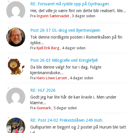
RE: Forsvaret må rydde opp på Gyrihaugen
Hei, det ville jo være fint om dette blir realisert. Me...
Fra
Ingunn Sætervadet
,
3 dager siden
Post 26-37 OL-skog ved Bjertnessjøen
Tok denne nordligste posten i Romeriksåsen på fin
sykke...
Fra
Kjell Erik Berg
,
4 dager siden
Post 26-03 Milogcelle ved Kringlefjell
Da ble denne valgt for tur i dag. Fulgte
kjentmannsboke...
Fra
Hans Löwe Larsen
,
4 dager siden
RE: HLF 2026
Godt jeg har lite hår de kan kravle i. Men under
klærne...
Fra
Gunnark
,
5 dager siden
RE: Post 24-02 Prekestolåsen 249 moh.
Gullspurten er begynt og 2 poster på Hurum ble tatt
i d...