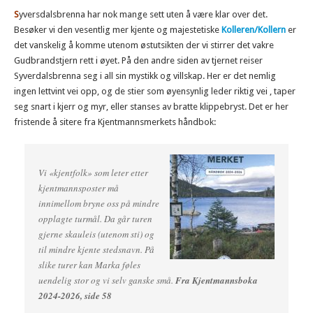
S
yversdalsbrenna har nok mange sett uten å være klar over det.
Besøker vi den vesentlig mer kjente og majestetiske
Kolleren/Kollern
er
det vanskelig å komme utenom østutsikten der vi stirrer det vakre
Gudbrandstjern rett i øyet. På den andre siden av tjernet reiser
Syverdalsbrenna seg i all sin mystikk og villskap. Her er det nemlig
ingen lettvint vei opp, og de stier som øyensynlig leder riktig vei , taper
seg snart i kjerr og myr, eller stanses av bratte klippebryst. Det er her
fristende å sitere fra Kjentmannsmerkets håndbok:
Vi «kjentfolk» som leter etter
kjentmannsposter må
innimellom bryne oss på mindre
opplagte turmål. Da går turen
gjerne skauleis (utenom sti) og
til mindre kjente stedsnavn. På
slike turer kan Marka føles
uendelig stor og vi selv ganske små.
Fra Kjentmannsboka
2024-2026, side 58