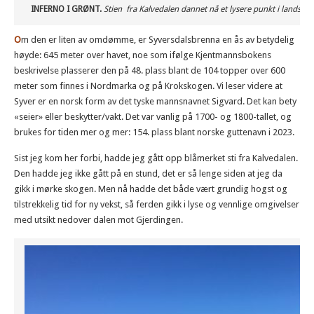
INFERNO I GRØNT.
Stien fra Kalvedalen dannet nå et lysere punkt i landskape
O
m den er liten av omdømme, er Syversdalsbrenna en ås av betydelig
høyde: 645 meter over havet, noe som ifølge Kjentmannsbokens
beskrivelse plasserer den på 48. plass blant de 104 topper over 600
meter som finnes i Nordmarka og på Krokskogen. Vi leser videre at
Syver er en norsk form av det tyske mannsnavnet Sigvard. Det kan bety
«seier» eller beskytter/vakt. Det var vanlig på 1700- og 1800-tallet, og
brukes for tiden mer og mer: 154. plass blant norske guttenavn i 2023.
Sist jeg kom her forbi, hadde jeg gått opp blåmerket sti fra Kalvedalen.
Den hadde jeg ikke gått på en stund, det er så lenge siden at jeg da
gikk i mørke skogen. Men nå hadde det både vært grundig hogst og
tilstrekkelig tid for ny vekst, så ferden gikk i lyse og vennlige omgivelser
med utsikt nedover dalen mot Gjerdingen.