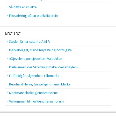
Så dette er en ekre
Filosofering på en blankslitt stein
MEST LEST
Steder få har sett, fra A til Å
Kjerkeberget, Oslos høyeste og nordligste
«Djevelens punsjebolle» i Valbekken
Dælivannet, der Skredsvig malte «Seljefløyten»
En forbigått skjønnhet i Lillomarka
Bernhard Herre, første kjentmann i Marka
Kjentmannsboka gjennom tidene
Velkommen til nye Kjentmenns forum