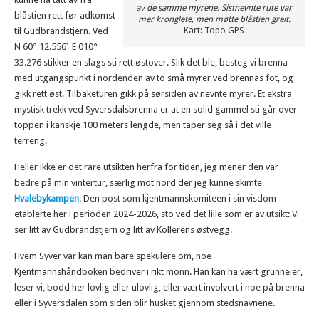
av de samme myrene. Sistnevnte rute var
blåstien rett før adkomst
mer kronglete, men møtte blåstien greit.
til Gudbrandstjern. Ved
Kart: Topo GPS
N 60° 12.556′ E 010°
33.276 stikker en slags sti rett østover. Slik det ble, besteg vi brenna
med utgangspunkt i nordenden av to små myrer ved brennas fot, og
gikk rett øst. Tilbaketuren gikk på sørsiden av nevnte myrer. Et ekstra
mystisk trekk ved Syversdalsbrenna er at en solid gammel sti går over
toppen i kanskje 100 meters lengde, men taper seg så i det ville
terreng.
Heller ikke er det rare utsikten herfra for tiden, jeg mener den var
bedre på min vintertur, særlig mot nord der jeg kunne skimte
Hvalebykampen
. Den post som kjentmannskomiteen i sin visdom
etablerte her i perioden 2024-2026, sto ved det lille som er av utsikt: Vi
ser litt av Gudbrandstjern og litt av Kollerens østvegg.
Hvem Syver var kan man bare spekulere om, noe
Kjentmannshåndboken bedriver i rikt monn. Han kan ha vært grunneier,
leser vi, bodd her lovlig eller ulovlig, eller vært involvert i noe på brenna
eller i Syversdalen som siden blir husket gjennom stedsnavnene.