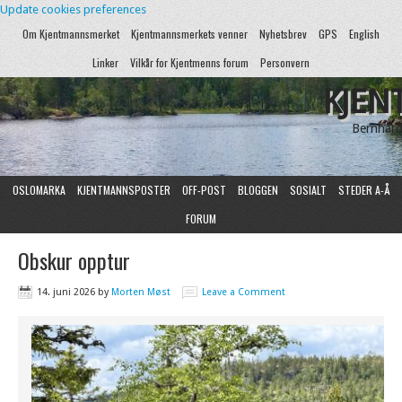
Update cookies preferences
Om Kjentmannsmerket
Kjentmannsmerkets venner
Nyhetsbrev
GPS
English
Linker
Vilkår for Kjentmenns forum
Personvern
KJEN
Bernhard
OSLOMARKA
KJENTMANNSPOSTER
OFF-POST
BLOGGEN
SOSIALT
STEDER A-Å
FORUM
Obskur opptur
14. juni 2026
by
Morten Møst
Leave a Comment