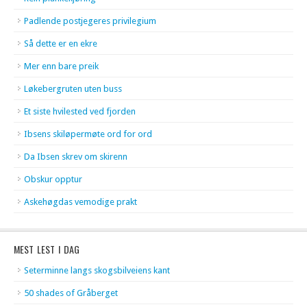
Padlende postjegeres privilegium
Så dette er en ekre
Mer enn bare preik
Løkebergruten uten buss
Et siste hvilested ved fjorden
Ibsens skiløpermøte ord for ord
Da Ibsen skrev om skirenn
Obskur opptur
Askehøgdas vemodige prakt
MEST LEST I DAG
Seterminne langs skogsbilveiens kant
50 shades of Gråberget