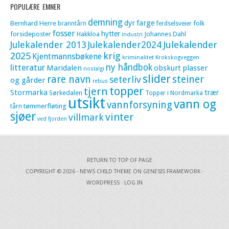
POPULÆRE EMNER
demning
dyr
farge
Bernhard Herre
folk
branntårn
ferdselsveier
fosser
hytter
forsideposter
Hakkloa
Johannes Dahl
industri
Julekalender 2013
Julekalender2024
Julekalender
krig
2025
Kjentmannsbøkene
kriminalitet
Krokskogveggen
litteratur
ny håndbok
Maridalen
obskurt
plasser
nostalgi
slider
rare navn
steiner
seterliv
og gårder
rebus
topper
tjern
Stormarka
trær
Sørkedalen
Topper i Nordmarka
utsikt
vann og
vannforsyning
tømmerfløting
tårn
sjøer
vinter
villmark
ved fjorden
RETURN TO TOP OF PAGE
COPYRIGHT © 2026 ·
NEWS CHILD THEME
ON
GENESIS FRAMEWORK
·
WORDPRESS
·
LOG IN