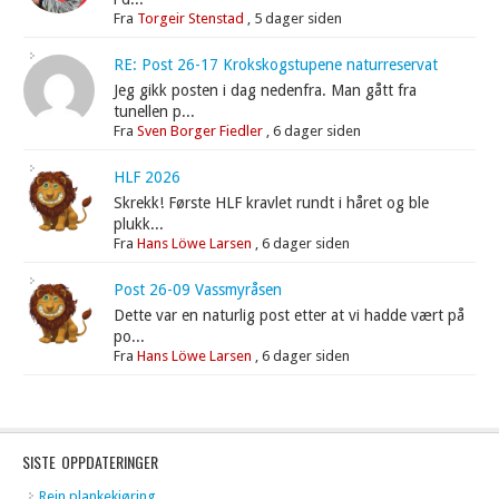
Fra
Torgeir Stenstad
,
5 dager siden
RE: Post 26-17 Krokskogstupene naturreservat
Jeg gikk posten i dag nedenfra. Man gått fra
tunellen p...
Fra
Sven Borger Fiedler
,
6 dager siden
HLF 2026
Skrekk! Første HLF kravlet rundt i håret og ble
plukk...
Fra
Hans Löwe Larsen
,
6 dager siden
Post 26-09 Vassmyråsen
Dette var en naturlig post etter at vi hadde vært på
po...
Fra
Hans Löwe Larsen
,
6 dager siden
SISTE OPPDATERINGER
Rein plankekjøring