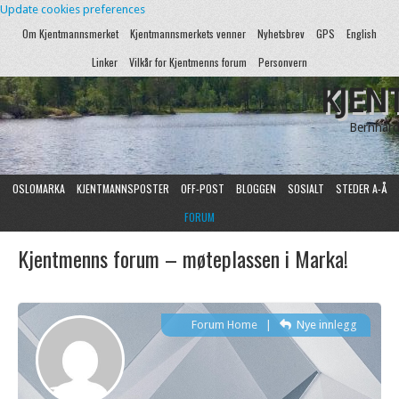
Update cookies preferences
Om Kjentmannsmerket
Kjentmannsmerkets venner
Nyhetsbrev
GPS
English
Linker
Vilkår for Kjentmenns forum
Personvern
KJEN
Bernhard
OSLOMARKA
KJENTMANNSPOSTER
OFF-POST
BLOGGEN
SOSIALT
STEDER A-Å
FORUM
Kjentmenns forum – møteplassen i Marka!
Forum Home
|
Nye innlegg