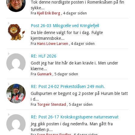
Tok denne nordligste posten i Romeriksåsen på fin
sykke...
Fra
Kjell Erik Berg
,
4 dager siden
Post 26-03 Milogcelle ved Kringlefjell
Da ble denne valgt for tur i dag. Fulgte
kjentmannsboke...
Fra
Hans Löwe Larsen
,
4 dager siden
RE: HLF 2026
Godt jeg har lite hår de kan kravle i. Men under
klærne...
Fra
Gunnark
,
5 dager siden
RE: Post 24-02 Prekestolåsen 249 moh.
Gullspurten er begynt og 2 poster på Hurum ble tatt
i d...
Fra
Torgeir Stenstad
,
5 dager siden
RE: Post 26-17 Krokskogstupene naturreservat
Jeg gikk posten i dag nedenfra. Man gått fra
tunellen p...
Fra
Sven Borger Fiedler
,
6 dager siden