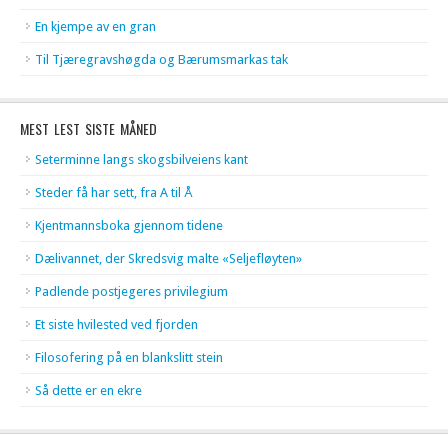
En kjempe av en gran
Til Tjæregravshøgda og Bærumsmarkas tak
MEST LEST SISTE MÅNED
Seterminne langs skogsbilveiens kant
Steder få har sett, fra A til Å
Kjentmannsboka gjennom tidene
Dælivannet, der Skredsvig malte «Seljefløyten»
Padlende postjegeres privilegium
Et siste hvilested ved fjorden
Filosofering på en blankslitt stein
Så dette er en ekre