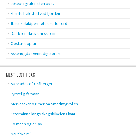
Løkebergruten uten buss
Et siste hvilested ved fjorden
Ibsens skiløpermøte ord for ord
Da Ibsen skrev om skirenn
Obskur opptur
Askehøgdas vemodige prakt
MEST LEST I DAG
50 shades of Gråberget
Fyrstelig farvann
Merkesaker og mer på Smedmyrkollen
Seterminne langs skogsbilveiens kant
To menn og en øy
Nautiske mil