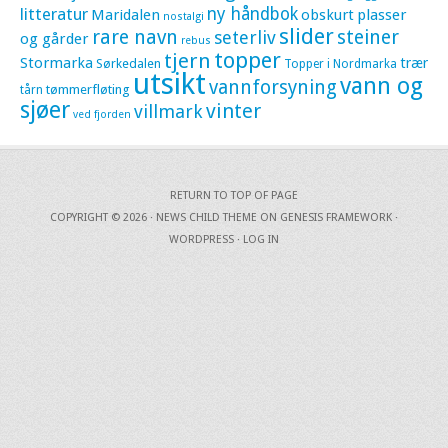
litteratur
ny håndbok
Maridalen
obskurt
plasser
nostalgi
slider
rare navn
steiner
seterliv
og gårder
rebus
topper
tjern
Stormarka
trær
Sørkedalen
Topper i Nordmarka
utsikt
vann og
vannforsyning
tømmerfløting
tårn
sjøer
vinter
villmark
ved fjorden
RETURN TO TOP OF PAGE
COPYRIGHT © 2026 ·
NEWS CHILD THEME
ON
GENESIS FRAMEWORK
·
WORDPRESS
·
LOG IN