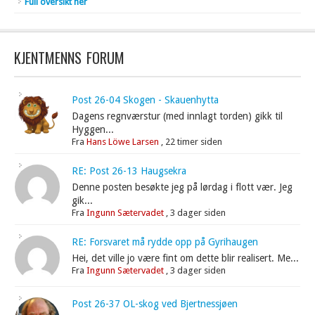
Full oversikt her
KJENTMENNS FORUM
Post 26-04 Skogen - Skauenhytta
Dagens regnværstur (med innlagt torden) gikk til
Hyggen...
Fra
Hans Löwe Larsen
,
22 timer siden
RE: Post 26-13 Haugsekra
Denne posten besøkte jeg på lørdag i flott vær. Jeg
gik...
Fra
Ingunn Sætervadet
,
3 dager siden
RE: Forsvaret må rydde opp på Gyrihaugen
Hei, det ville jo være fint om dette blir realisert. Me...
Fra
Ingunn Sætervadet
,
3 dager siden
Post 26-37 OL-skog ved Bjertnessjøen