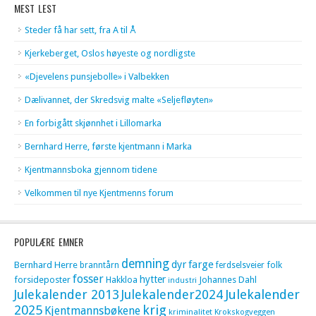
MEST LEST
Steder få har sett, fra A til Å
Kjerkeberget, Oslos høyeste og nordligste
«Djevelens punsjebolle» i Valbekken
Dælivannet, der Skredsvig malte «Seljefløyten»
En forbigått skjønnhet i Lillomarka
Bernhard Herre, første kjentmann i Marka
Kjentmannsboka gjennom tidene
Velkommen til nye Kjentmenns forum
POPULÆRE EMNER
demning
dyr
farge
Bernhard Herre
folk
branntårn
ferdselsveier
fosser
hytter
forsideposter
Hakkloa
Johannes Dahl
industri
Julekalender 2013
Julekalender2024
Julekalender
krig
2025
Kjentmannsbøkene
kriminalitet
Krokskogveggen