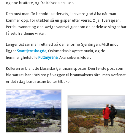
og noe brattere, og fra Kalvedalen i sør.
Den pust man får beholde underveis, kan være god å ha når man
kommer opp, for utsikten så en gisper efter været. Ølja, Tverrsjøen,
Pershusvannet og den øvrige vannvei gjennom de endeløse skoger har
få sett fra denne vinkel.
Lenger øst ser man rett ned på den enorme Gjerdingen. Midt imot
ligger
Svarttjernshøgda
,
Oslomarkas høyeste punkt, og de
hemmelighetsfulle
Puttmyrene
, Akerselvens kilder.
Kolleren er blant de klassiske kjentmannsposter. Den første post som
ble satt ut i her 1969 sto på veggen til brannvaktens tårn, men av tårnet
er det i dag bare rustne bolter tilbake.