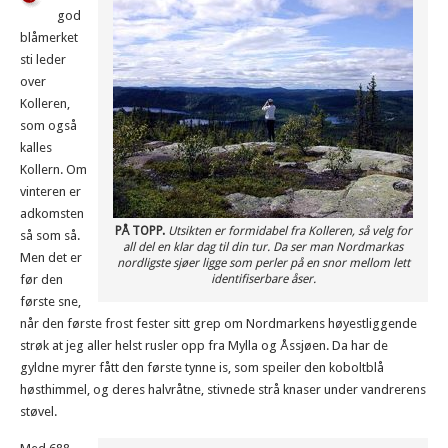
god
blåmerket
sti leder
over
Kolleren,
som også
kalles
Kollern. Om
vinteren er
adkomsten
PÅ TOPP.
Utsikten er formidabel fra Kolleren, så velg for
så som så.
all del en klar dag til din tur. Da ser man Nordmarkas
Men det er
nordligste sjøer ligge som perler på en snor mellom lett
før den
identifiserbare åser.
første sne,
når den første frost fester sitt grep om Nordmarkens høyestliggende
strøk at jeg aller helst rusler opp fra Mylla og Åssjøen. Da har de
gyldne myrer fått den første tynne is, som speiler den koboltblå
høsthimmel, og deres halvråtne, stivnede strå knaser under vandrerens
støvel.