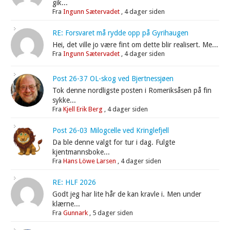
gik...
Fra
Ingunn Sætervadet
,
4 dager siden
RE: Forsvaret må rydde opp på Gyrihaugen
Hei, det ville jo være fint om dette blir realisert. Me...
Fra
Ingunn Sætervadet
,
4 dager siden
Post 26-37 OL-skog ved Bjertnessjøen
Tok denne nordligste posten i Romeriksåsen på fin
sykke...
Fra
Kjell Erik Berg
,
4 dager siden
Post 26-03 Milogcelle ved Kringlefjell
Da ble denne valgt for tur i dag. Fulgte
kjentmannsboke...
Fra
Hans Löwe Larsen
,
4 dager siden
RE: HLF 2026
Godt jeg har lite hår de kan kravle i. Men under
klærne...
Fra
Gunnark
,
5 dager siden