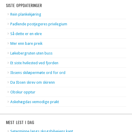
SISTE OPPDATERINGER
Rein plankekjøring
Padlende postjegeres privilegium
Så dette er en ekre
Mer enn bare preik
Løkebergruten uten buss
Et siste hvilested ved fjorden
Ibsens skiløpermøte ord for ord
Da Ibsen skrev om skirenn
Obskur opptur
Askehøgdas vemodige prakt
MEST LEST I DAG
Seterminne langs skogsbilveiens kant