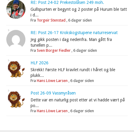
RE: Post 24-02 Prekestolåsen 249 moh.
Gullspurten er begynt og 2 poster på Hurum ble tatt
i d...
Fra
Torgeir Stenstad
,
6 dager siden
RE: Post 26-17 Krokskogstupene naturreservat
Jeg gikk posten i dag nedenfra. Man gått fra
tunellen p...
Fra
Sven Borger Fiedler
,
6 dager siden
HLF 2026
Skrekk! Første HLF kravlet rundt i håret og ble
plukk...
Fra
Hans Löwe Larsen
,
6 dager siden
Post 26-09 Vassmyråsen
Dette var en naturlig post etter at vi hadde vært på
po...
Fra
Hans Löwe Larsen
,
6 dager siden