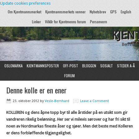
Update cookies preferences
Om Kjentmannsmerket
Kjentmannsmerkets venner
Nyhetsbrev
GPS
English
Linker
Vilkår for Kjentmenns forum
Personvern
KJEN
Bernhard
OSLOMARKA
KJENTMANNSPOSTER
OFF-POST
BLOGGEN
SOSIALT
STEDER A-Å
FORUM
Denne kolle er en ener
23. oktober 2012
by
Vesle-Bernhard
Leave a Comment
KOLLEREN og dens åpne topp byr til alle årstider på en utsikt som gir
vandreren rikelig belønning. Her ser vi milevis sørover og har fri sikt til
noen av Nordmarkas fineste åser og sjøer. Men det beste med Kolleren
er dens forbløffende tilgjengelighet.