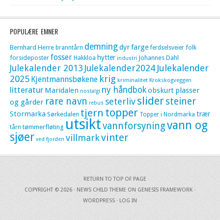
POPULÆRE EMNER
demning
dyr
farge
Bernhard Herre
folk
branntårn
ferdselsveier
fosser
hytter
forsideposter
Hakkloa
Johannes Dahl
industri
Julekalender 2013
Julekalender2024
Julekalender
krig
2025
Kjentmannsbøkene
kriminalitet
Krokskogveggen
litteratur
ny håndbok
Maridalen
obskurt
plasser
nostalgi
slider
rare navn
steiner
seterliv
og gårder
rebus
topper
tjern
Stormarka
trær
Sørkedalen
Topper i Nordmarka
utsikt
vann og
vannforsyning
tømmerfløting
tårn
sjøer
vinter
villmark
ved fjorden
RETURN TO TOP OF PAGE
COPYRIGHT © 2026 ·
NEWS CHILD THEME
ON
GENESIS FRAMEWORK
·
WORDPRESS
·
LOG IN