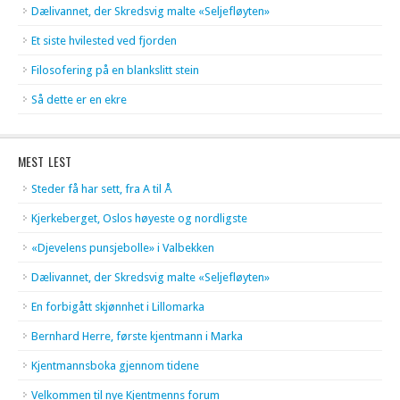
Dælivannet, der Skredsvig malte «Seljefløyten»
Et siste hvilested ved fjorden
Filosofering på en blankslitt stein
Så dette er en ekre
MEST LEST
Steder få har sett, fra A til Å
Kjerkeberget, Oslos høyeste og nordligste
«Djevelens punsjebolle» i Valbekken
Dælivannet, der Skredsvig malte «Seljefløyten»
En forbigått skjønnhet i Lillomarka
Bernhard Herre, første kjentmann i Marka
Kjentmannsboka gjennom tidene
Velkommen til nye Kjentmenns forum