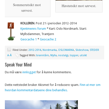
Sommerutsikt mot
Høstutsikt mot sørvest.
Ved k
sørvest.
KOLLEREN
. Post 21 i perioden 2012-2014
Kjentmenns forum
* Kart: Oslo Nordmark. Start:
Myllsdammen, Trantjern
Geocache 1
*
Geocache 2
Filed Under:
2012-2014
,
Nordmarka
,
OSLOMARKA
,
Slideshow
,
STEDER
A-Å
Tagged With:
branntårn
,
Mylla
,
nostalgi
,
topper
,
utsikt
Speak Your Mind
Du må være
innlogget
for å kunne kommentere.
Dette nettstedet bruker Akismet for å redusere spam.
Finn ut mer om
hvordan kommentardataene dine behandles.