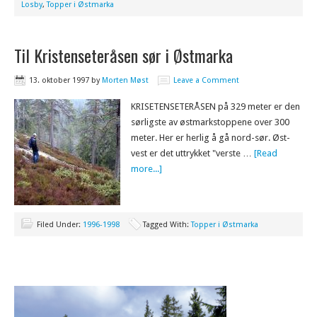
Losby
,
Topper i Østmarka
Til Kristenseteråsen sør i Østmarka
13. oktober 1997
by
Morten Møst
Leave a Comment
KRISETENSETERÅSEN på 329 meter er den
sørligste av østmarkstoppene over 300
meter. Her er herlig å gå nord-sør. Øst-
vest er det uttrykket "verste …
[Read
more...]
Filed Under:
1996-1998
Tagged With:
Topper i Østmarka