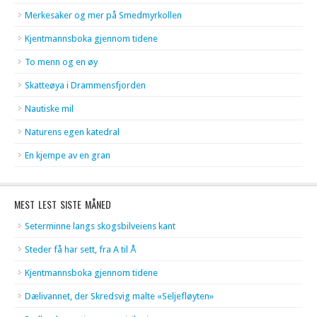
Merkesaker og mer på Smedmyrkollen
Kjentmannsboka gjennom tidene
To menn og en øy
Skatteøya i Drammensfjorden
Nautiske mil
Naturens egen katedral
En kjempe av en gran
MEST LEST SISTE MÅNED
Seterminne langs skogsbilveiens kant
Steder få har sett, fra A til Å
Kjentmannsboka gjennom tidene
Dælivannet, der Skredsvig malte «Seljefløyten»