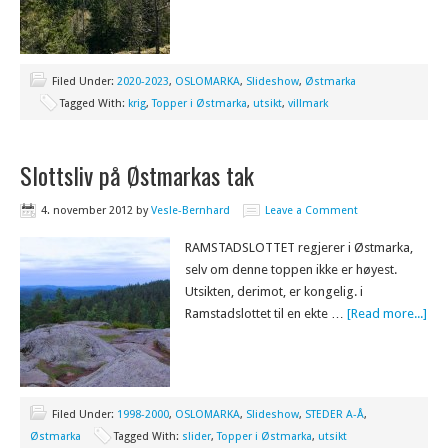
Filed Under:
2020-2023
,
OSLOMARKA
,
Slideshow
,
Østmarka
Tagged With:
krig
,
Topper i Østmarka
,
utsikt
,
villmark
Slottsliv på Østmarkas tak
4. november 2012
by
Vesle-Bernhard
Leave a Comment
RAMSTADSLOTTET regjerer i Østmarka,
selv om denne toppen ikke er høyest.
Utsikten, derimot, er kongelig. i
Ramstadslottet til en ekte …
[Read more...]
Filed Under:
1998-2000
,
OSLOMARKA
,
Slideshow
,
STEDER A-Å
,
Østmarka
Tagged With:
slider
,
Topper i Østmarka
,
utsikt