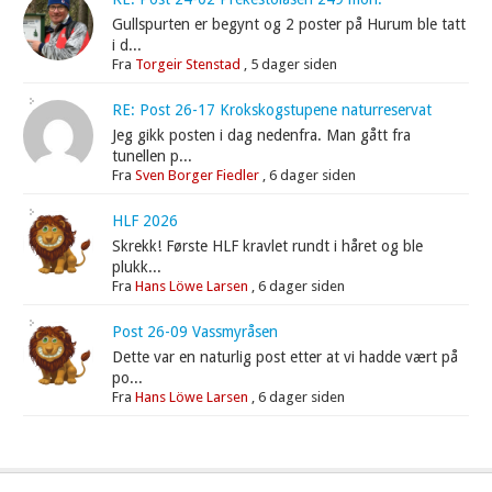
Gullspurten er begynt og 2 poster på Hurum ble tatt
i d...
Fra
Torgeir Stenstad
,
5 dager siden
RE: Post 26-17 Krokskogstupene naturreservat
Jeg gikk posten i dag nedenfra. Man gått fra
tunellen p...
Fra
Sven Borger Fiedler
,
6 dager siden
HLF 2026
Skrekk! Første HLF kravlet rundt i håret og ble
plukk...
Fra
Hans Löwe Larsen
,
6 dager siden
Post 26-09 Vassmyråsen
Dette var en naturlig post etter at vi hadde vært på
po...
Fra
Hans Löwe Larsen
,
6 dager siden