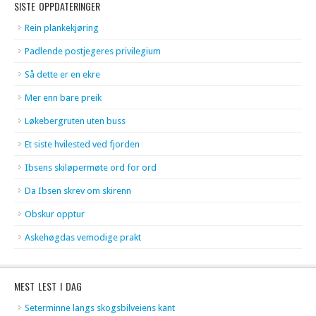
SISTE OPPDATERINGER
Rein plankekjøring
Padlende postjegeres privilegium
Så dette er en ekre
Mer enn bare preik
Løkebergruten uten buss
Et siste hvilested ved fjorden
Ibsens skiløpermøte ord for ord
Da Ibsen skrev om skirenn
Obskur opptur
Askehøgdas vemodige prakt
MEST LEST I DAG
Seterminne langs skogsbilveiens kant