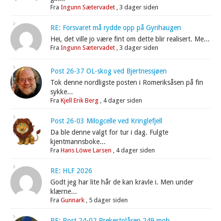
Fra
Ingunn Sætervadet
,
3 dager siden
RE: Forsvaret må rydde opp på Gyrihaugen
Hei, det ville jo være fint om dette blir realisert. Me...
Fra
Ingunn Sætervadet
,
3 dager siden
Post 26-37 OL-skog ved Bjertnessjøen
Tok denne nordligste posten i Romeriksåsen på fin
sykke...
Fra
Kjell Erik Berg
,
4 dager siden
Post 26-03 Milogcelle ved Kringlefjell
Da ble denne valgt for tur i dag. Fulgte
kjentmannsboke...
Fra
Hans Löwe Larsen
,
4 dager siden
RE: HLF 2026
Godt jeg har lite hår de kan kravle i. Men under
klærne...
Fra
Gunnark
,
5 dager siden
RE: Post 24-02 Prekestolåsen 249 moh.