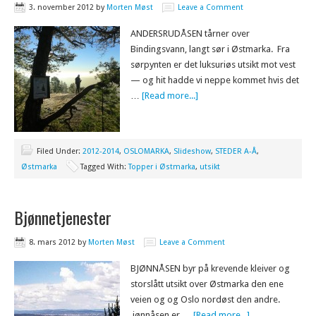
3. november 2012
by
Morten Møst
Leave a Comment
ANDERSRUDÅSEN tårner over
Bindingsvann, langt sør i Østmarka. Fra
sørpynten er det luksuriøs utsikt mot vest
— og hit hadde vi neppe kommet hvis det
…
[Read more...]
Filed Under:
2012-2014
,
OSLOMARKA
,
Slideshow
,
STEDER A-Å
,
Østmarka
Tagged With:
Topper i Østmarka
,
utsikt
Bjønnetjenester
8. mars 2012
by
Morten Møst
Leave a Comment
BJØNNÅSEN byr på krevende kleiver og
storslått utsikt over Østmarka den ene
veien og og Oslo nordøst den andre.
jønnåsen er …
[Read more...]