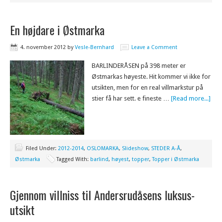
En højdare i Østmarka
4. november 2012
by
Vesle-Bernhard
Leave a Comment
BARLINDERÅSEN på 398 meter er
Østmarkas høyeste. Hit kommer vi ikke for
utsikten, men for en real villmarkstur på
stier få har sett. e fineste …
[Read more...]
Filed Under:
2012-2014
,
OSLOMARKA
,
Slideshow
,
STEDER A-Å
,
Østmarka
Tagged With:
barlind
,
høyest
,
topper
,
Topper i Østmarka
Gjennom villniss til Andersrudåsens luksus-
utsikt