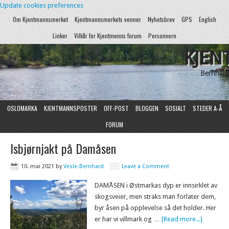
Update cookies preferences
Om Kjentmannsmerket
Kjentmannsmerkets venner
Nyhetsbrev
GPS
English
Linker
Vilkår for Kjentmenns forum
Personvern
KJEN
Bernhard
OSLOMARKA
KJENTMANNSPOSTER
OFF-POST
BLOGGEN
SOSIALT
STEDER A-Å
FORUM
Isbjørnjakt på Damåsen
10. mai 2021
by
Vesle-Bernhard
Leave a Comment
DAMÅSEN i Østmarkas dyp er innsirklet av
skogsveier, men straks man forlater dem,
byr åsen på opplevelse så det holder. Her
er har vi villmark og …
[Read more...]