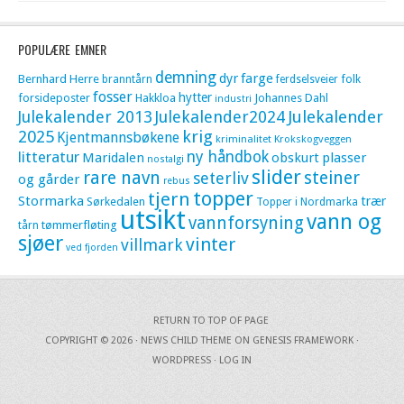
POPULÆRE EMNER
demning
dyr
farge
Bernhard Herre
folk
branntårn
ferdselsveier
fosser
hytter
forsideposter
Hakkloa
Johannes Dahl
industri
Julekalender 2013
Julekalender2024
Julekalender
krig
2025
Kjentmannsbøkene
kriminalitet
Krokskogveggen
litteratur
ny håndbok
Maridalen
obskurt
plasser
nostalgi
slider
rare navn
steiner
seterliv
og gårder
rebus
topper
tjern
Stormarka
trær
Sørkedalen
Topper i Nordmarka
utsikt
vann og
vannforsyning
tømmerfløting
tårn
sjøer
vinter
villmark
ved fjorden
RETURN TO TOP OF PAGE
COPYRIGHT © 2026 ·
NEWS CHILD THEME
ON
GENESIS FRAMEWORK
·
WORDPRESS
·
LOG IN