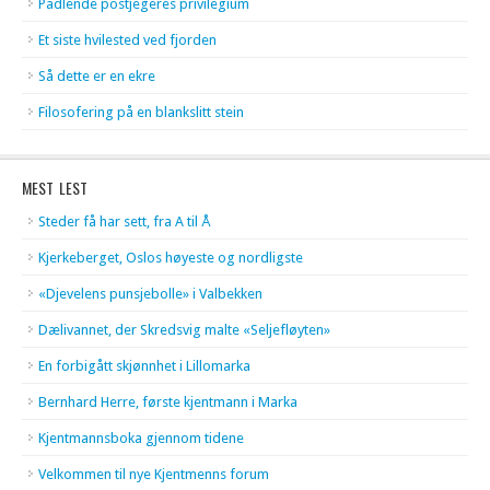
Padlende postjegeres privilegium
Et siste hvilested ved fjorden
Så dette er en ekre
Filosofering på en blankslitt stein
MEST LEST
Steder få har sett, fra A til Å
Kjerkeberget, Oslos høyeste og nordligste
«Djevelens punsjebolle» i Valbekken
Dælivannet, der Skredsvig malte «Seljefløyten»
En forbigått skjønnhet i Lillomarka
Bernhard Herre, første kjentmann i Marka
Kjentmannsboka gjennom tidene
Velkommen til nye Kjentmenns forum