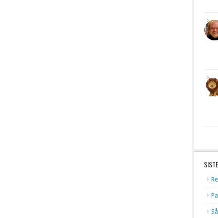
SIST
Re
Pa
Så