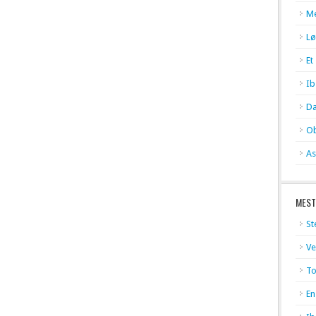
Me
Lø
Et
Ib
Da
Ob
As
MEST
St
Ve
To
En