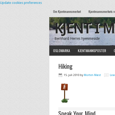
Update cookies preferences
Om Kjentmannsmerket
Kjentmannsmerkets v
KJENT I 
Bernhard Herres hjemmeside
OSLOMARKA
KJENTMANNSPOSTER
Hiking
15. juli 2010
by
Morten Møst
Lea
Speak Your Mind