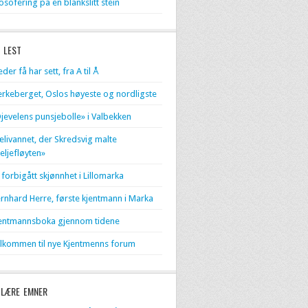
losofering på en blankslitt stein
 LEST
eder få har sett, fra A til Å
erkeberget, Oslos høyeste og nordligste
jevelens punsjebolle» i Valbekken
livannet, der Skredsvig malte
eljefløyten»
 forbigått skjønnhet i Lillomarka
rnhard Herre, første kjentmann i Marka
entmannsboka gjennom tidene
lkommen til nye Kjentmenns forum
LÆRE EMNER