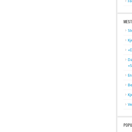
Fi
MEST
St
Kj
«D
Dæ
«S
En
Be
Kj
Ve
POPU