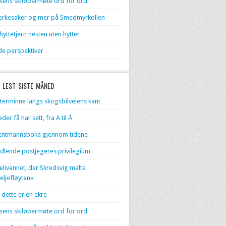
sens skiløpermøte ord for ord
rkesaker og mer på Smedmyrkollen
 hyttetjern nesten uten hytter
de perspektiver
 LEST SISTE MÅNED
terminne langs skogsbilveiens kant
eder få har sett, fra A til Å
entmannsboka gjennom tidene
dlende postjegeres privilegium
livannet, der Skredsvig malte
eljefløyten»
 dette er en ekre
sens skiløpermøte ord for ord