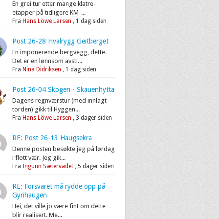
En grei tur etter mange klatre-
etapper på tidligere KM-...
Fra
Hans Löwe Larsen
,
1 dag siden
Post 26-28 Hvalrygg Geitberget
En imponerende bergvegg, dette.
Det er en lønnsom avsti...
Fra
Nina Didriksen
,
1 dag siden
Post 26-04 Skogen - Skauenhytta
Dagens regnværstur (med innlagt
torden) gikk til Hyggen...
Fra
Hans Löwe Larsen
,
3 dager siden
RE: Post 26-13 Haugsekra
Denne posten besøkte jeg på lørdag
i flott vær. Jeg gik...
Fra
Ingunn Sætervadet
,
5 dager siden
RE: Forsvaret må rydde opp på
Gyrihaugen
Hei, det ville jo være fint om dette
blir realisert. Me...