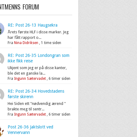
ENTMENNS FORUM
RE: Post 26-13 Haugsekra
Årets første HLF i disse marker. Jeg
har fått rapport o...
Fra
Nina Didriksen
,
1 time siden
RE: Post 26-35 Londongran som
ikke fikk reise
Ukjent som jeg er på disse kanter,
ble det en ganske la...
Fra
Ingunn Sætervadet
,
6 timer siden
RE: Post 26-34 Hovedstadens
første skirenn
Hei Siden ett "nødvendig ærend "
brakte meg til sentr...
Fra
Ingunn Sætervadet
,
6 timer siden
Post 26-36 Jaktslott ved
Vennervann