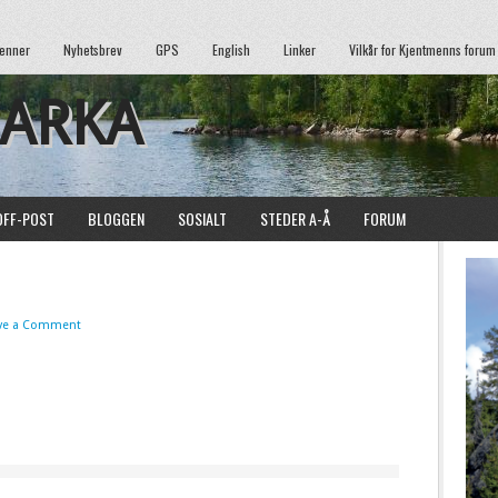
enner
Nyhetsbrev
GPS
English
Linker
Vilkår for Kjentmenns forum
MARKA
OFF-POST
BLOGGEN
SOSIALT
STEDER A-Å
FORUM
ve a Comment