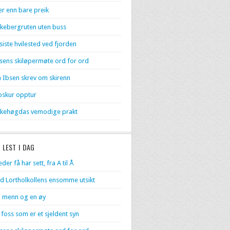
r enn bare preik
kebergruten uten buss
 siste hvilested ved fjorden
sens skiløpermøte ord for ord
 Ibsen skrev om skirenn
skur opptur
kehøgdas vemodige prakt
 LEST I DAG
eder få har sett, fra A til Å
d Lortholkollens ensomme utsikt
 menn og en øy
 foss som er et sjeldent syn