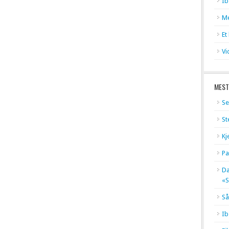
Ib
Me
Et
Vi
MEST
Se
St
Kj
Pa
Dæ
«S
Så
Ib