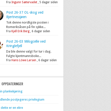
Fra
Ingunn Sætervadet
,
5 dager siden
Post 26-37 OL-skog ved
Bjertnessjøen
Tok denne nordligste posten i
Romeriksåsen på fin sykke...
Fra
Kjell Erik Berg
,
6 dager siden
Post 26-03 Milogcelle ved
Kringlefjell
Da ble denne valgt for tur i dag.
Fulgte kjentmannsboke...
Fra
Hans Löwe Larsen
,
6 dager siden
E OPPDATERINGER
in plankekjøring
dlende postjegeres privilegium
 dette er en ekre