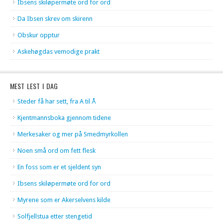
Ibsens skiløpermøte ord for ord
Da Ibsen skrev om skirenn
Obskur opptur
Askehøgdas vemodige prakt
MEST LEST I DAG
Steder få har sett, fra A til Å
Kjentmannsboka gjennom tidene
Merkesaker og mer på Smedmyrkollen
Noen små ord om fett flesk
En foss som er et sjeldent syn
Ibsens skiløpermøte ord for ord
Myrene som er Akerselvens kilde
Solfjellstua etter stengetid