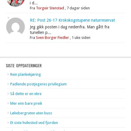
i d...
Fra
Torgeir Stenstad
,
7 dager siden
RE: Post 26-17 Krokskogstupene naturreservat
Jeg gikk posten i dag nedenfra. Man gått fra
tunellen p...
Fra
Sven Borger Fiedler
,
1 uke siden
SISTE OPPDATERINGER
Rein plankekjøring
Padlende postjegeres privilegium
Så dette er en ekre
Mer enn bare preik
Løkebergruten uten buss
Et siste hvilested ved fjorden