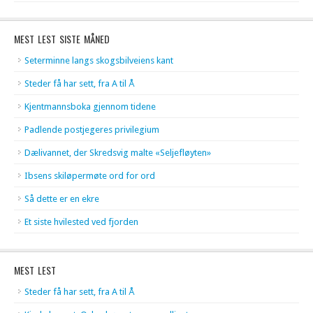
MEST LEST SISTE MÅNED
Seterminne langs skogsbilveiens kant
Steder få har sett, fra A til Å
Kjentmannsboka gjennom tidene
Padlende postjegeres privilegium
Dælivannet, der Skredsvig malte «Seljefløyten»
Ibsens skiløpermøte ord for ord
Så dette er en ekre
Et siste hvilested ved fjorden
MEST LEST
Steder få har sett, fra A til Å