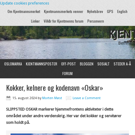
Update cookies preferences
Om Kjentmannsmerket
Kjentmannsmerkets venner
Nyhetsbrev
GPS
English
Linker
Vilkår for Kjentmenns forum
Personvern
KJEN
Bernhard
OSLOMARKA
KJENTMANNSPOSTER
OFF-POST
BLOGGEN
SOSIALT
STEDER A-Å
FORUM
Kokker, kelnere og kodenavn «Oskar»
15. august 2024
by
Morten Møst
Leave a Comment
SLIPPSTED OSKAR markerer hjemmefrontens aktiviteter i dette
området under andre verdenskrig. Her var det kokker og servitører
som holdt på.