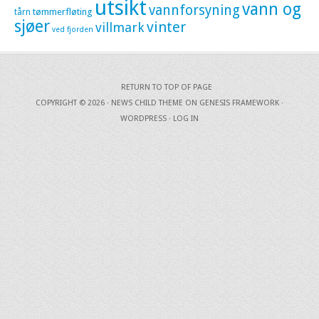
utsikt
vann og
vannforsyning
tømmerfløting
tårn
sjøer
vinter
villmark
ved fjorden
RETURN TO TOP OF PAGE
COPYRIGHT © 2026 ·
NEWS CHILD THEME
ON
GENESIS FRAMEWORK
·
WORDPRESS
·
LOG IN