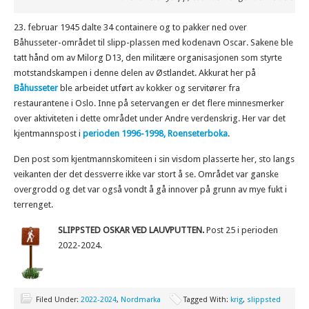
23. februar 1945 dalte 34 containere og to pakker ned over
Båhusseter-området til slipp-plassen med kodenavn Oscar. Sakene ble
tatt hånd om av Milorg D13, den militære organisasjonen som styrte
motstandskampen i denne delen av Østlandet. Akkurat her på
Båhusseter
ble arbeidet utført av kokker og servitører fra
restaurantene i Oslo. Inne på setervangen er det flere minnesmerker
over aktiviteten i dette området under Andre verdenskrig. Her var det
kjentmannspost i
perioden 1996-1998, Roenseterboka
.
Den post som kjentmannskomiteen i sin visdom plasserte her, sto langs
veikanten der det dessverre ikke var stort å se. Området var ganske
overgrodd og det var også vondt å gå innover på grunn av mye fukt i
terrenget.
SLIPPSTED OSKAR VED LAUVPUTTEN.
Post 25 i perioden
2022-2024.
Filed Under:
2022-2024
,
Nordmarka
Tagged With:
krig
,
slippsted