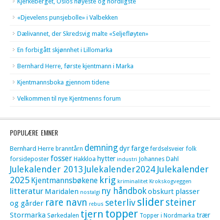
Kjerkeberget, Oslos høyeste og nordligste
«Djevelens punsjebolle» i Valbekken
Dælivannet, der Skredsvig malte «Seljefløyten»
En forbigått skjønnhet i Lillomarka
Bernhard Herre, første kjentmann i Marka
Kjentmannsboka gjennom tidene
Velkommen til nye Kjentmenns forum
POPULÆRE EMNER
demning
dyr
farge
Bernhard Herre
folk
branntårn
ferdselsveier
fosser
hytter
forsideposter
Hakkloa
Johannes Dahl
industri
Julekalender 2013
Julekalender2024
Julekalender
krig
2025
Kjentmannsbøkene
kriminalitet
Krokskogveggen
litteratur
ny håndbok
Maridalen
obskurt
plasser
nostalgi
slider
rare navn
steiner
seterliv
og gårder
rebus
topper
tjern
Stormarka
trær
Sørkedalen
Topper i Nordmarka