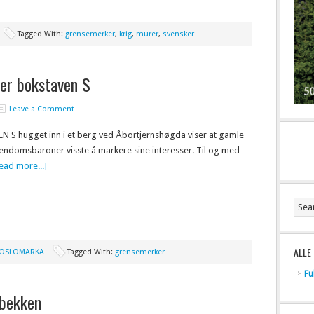
Tagged With:
grensemerker
,
krig
,
murer
,
svensker
ker bokstaven S
Leave a Comment
 S hugget inn i et berg ved Åbortjernshøgda viser at gamle
endomsbaroner visste å markere sine interesser. Til og med
ead more...]
ALLE
OSLOMARKA
Tagged With:
grensemerker
Fu
dbekken