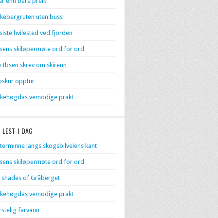
r enn bare preik
kebergruten uten buss
 siste hvilested ved fjorden
sens skiløpermøte ord for ord
 Ibsen skrev om skirenn
skur opptur
kehøgdas vemodige prakt
 LEST I DAG
terminne langs skogsbilveiens kant
sens skiløpermøte ord for ord
 shades of Gråberget
kehøgdas vemodige prakt
rstelig farvann