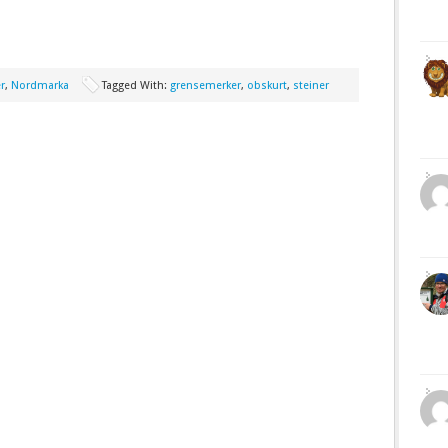
r
,
Nordmarka
Tagged With:
grensemerker
,
obskurt
,
steiner