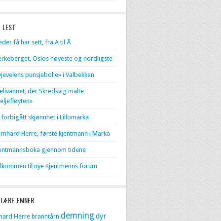
 LEST
eder få har sett, fra A til Å
erkeberget, Oslos høyeste og nordligste
jevelens punsjebolle» i Valbekken
livannet, der Skredsvig malte
eljefløyten»
 forbigått skjønnhet i Lillomarka
rnhard Herre, første kjentmann i Marka
entmannsboka gjennom tidene
lkommen til nye Kjentmenns forum
LÆRE EMNER
demning
dyr
hard Herre
branntårn