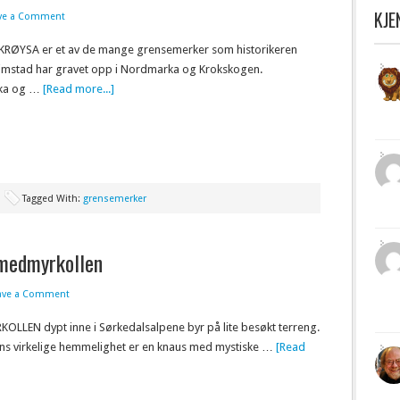
KJ
ve a Comment
RØYSA er et av de mange grensemerker som historikeren
imstad har gravet opp i Nordmarka og Krokskogen.
ka og …
[Read more...]
Tagged With:
grensemerker
medmyrkollen
ave a Comment
LLEN dypt inne i Sørkedalsalpene byr på lite besøkt terreng.
ns virkelige hemmelighet er en knaus med mystiske …
[Read