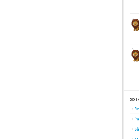
SIST
Re
Pa
Så