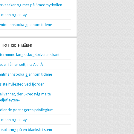
rkesaker og mer på Smedmyrkollen
 menn og en øy
entmannsboka gjennom tidene
 LEST SISTE MÅNED
terminne langs skogsbilveiens kant
eder få har sett, fra A til Å
entmannsboka gjennom tidene
 siste hvilested ved fjorden
livannet, der Skredsvig malte
eljefløyten»
dlende postjegeres privilegium
 menn og en øy
losofering på en blankslitt stein