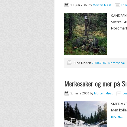
13. juli 2002
by
Morten Møst
Lea
SANDBEKK
Sverre Gr
Nordmar
Filed Under:
2000-2002
,
Nordmarka
Merkesaker og mer på S
5. mars 2000
by
Morten Møst
Le
SMEDMYRKO
Men kolle
more...]