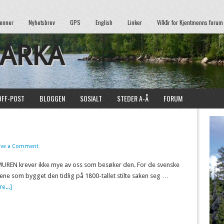
enner
Nyhetsbrev
GPS
English
Linker
Vilkår for Kjentmenns forum
MARKA
OFF-POST
BLOGGEN
SOSIALT
STEDER A-Å
FORUM
ave a Comment
REN krever ikke mye av oss som besøker den. For de svenske
ene som bygget den tidlig på 1800-tallet stilte saken seg …
e...]