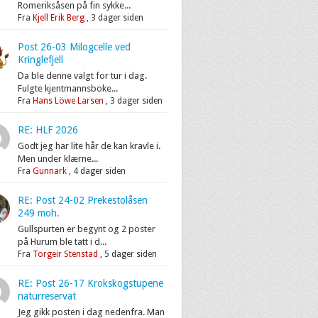
Romeriksåsen på fin sykke...
Fra
Kjell Erik Berg
,
3 dager siden
Post 26-03 Milogcelle ved
Kringlefjell
Da ble denne valgt for tur i dag.
Fulgte kjentmannsboke...
Fra
Hans Löwe Larsen
,
3 dager siden
RE: HLF 2026
Godt jeg har lite hår de kan kravle i.
Men under klærne...
Fra
Gunnark
,
4 dager siden
RE: Post 24-02 Prekestolåsen
249 moh.
Gullspurten er begynt og 2 poster
på Hurum ble tatt i d...
Fra
Torgeir Stenstad
,
5 dager siden
RE: Post 26-17 Krokskogstupene
naturreservat
Jeg gikk posten i dag nedenfra. Man