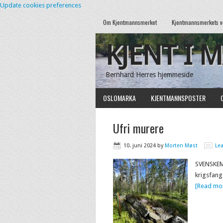
Update cookies preferences
Om Kjentmannsmerket
Kjentmannsmerkets v
KJENT I 
Bernhard Herres hjemmeside
OSLOMARKA
KJENTMANNSPOSTER
Ufri murere
10. juni 2024
by
Morten Møst
Le
SVENSKEMU
krigsfang
[Read mor