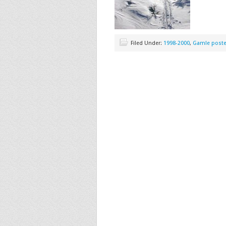
Filed Under:
1998-2000
,
Gamle poste