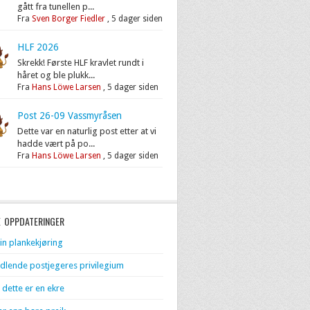
gått fra tunellen p...
Fra
Sven Borger Fiedler
,
5 dager siden
HLF 2026
Skrekk! Første HLF kravlet rundt i
håret og ble plukk...
Fra
Hans Löwe Larsen
,
5 dager siden
Post 26-09 Vassmyråsen
Dette var en naturlig post etter at vi
hadde vært på po...
Fra
Hans Löwe Larsen
,
5 dager siden
E OPPDATERINGER
in plankekjøring
dlende postjegeres privilegium
 dette er en ekre