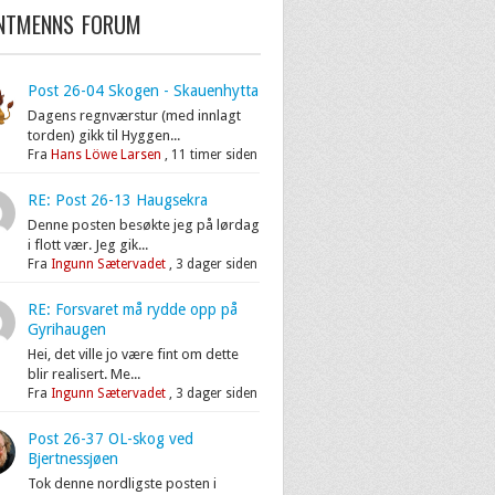
ENTMENNS FORUM
Post 26-04 Skogen - Skauenhytta
Dagens regnværstur (med innlagt
torden) gikk til Hyggen...
Fra
Hans Löwe Larsen
,
11 timer siden
RE: Post 26-13 Haugsekra
Denne posten besøkte jeg på lørdag
i flott vær. Jeg gik...
Fra
Ingunn Sætervadet
,
3 dager siden
RE: Forsvaret må rydde opp på
Gyrihaugen
Hei, det ville jo være fint om dette
blir realisert. Me...
Fra
Ingunn Sætervadet
,
3 dager siden
Post 26-37 OL-skog ved
Bjertnessjøen
Tok denne nordligste posten i