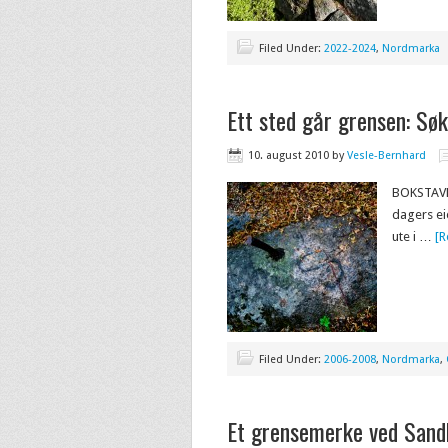
Filed Under:
2022-2024
,
Nordmarka
Ett sted går grensen: Sø
10. august 2010
by
Vesle-Bernhard
BOKSTAVEN
dagers ei
ute i …
[R
Filed Under:
2006-2008
,
Nordmarka
,
Et grensemerke ved San