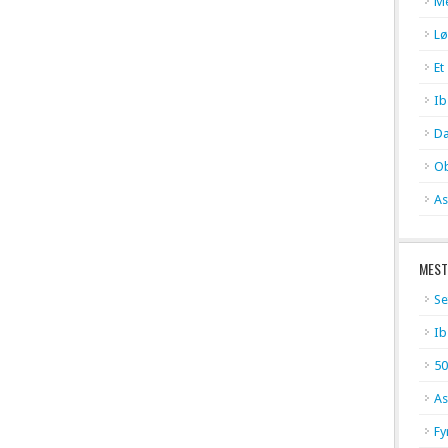
Me
Lø
Et
Ib
Da
Ob
As
MEST
Se
Ib
50
As
Fy