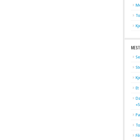
Me
To
Kj
MEST
Se
St
Kj
Et
Dæ
«S
Pa
To
Fi