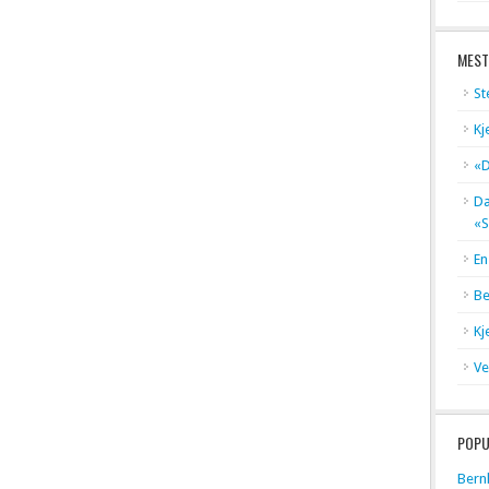
MEST
St
Kj
«D
Dæ
«S
En
Be
Kj
Ve
POPU
Bern