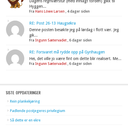
Dagens regnværstur (med innlagt torden) gikk til
Hyggen...
Fra
Hans Löwe Larsen
,
4 dager siden
RE: Post 26-13 Haugsekra
Denne posten besøkte jeg på lørdag i flott vær. Jeg
gik...
Fra
Ingunn Sætervadet
,
6 dager siden
RE: Forsvaret må rydde opp på Gyrihaugen
Hei, det ville jo være fint om dette blir realisert. Me...
Fra
Ingunn Sætervadet
,
6 dager siden
SISTE OPPDATERINGER
Rein plankekjøring
Padlende postjegeres privilegium
Så dette er en ekre