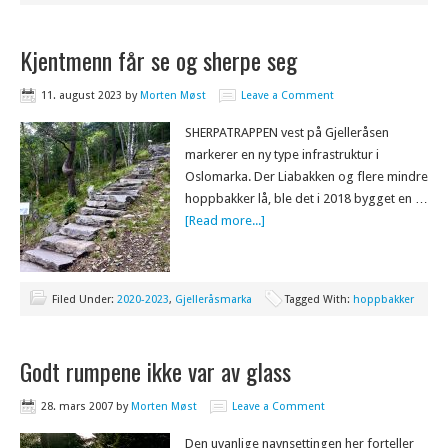
Kjentmenn får se og sherpe seg
11. august 2023
by
Morten Møst
Leave a Comment
SHERPATRAPPEN vest på Gjelleråsen
markerer en ny type infrastruktur i
Oslomarka. Der Liabakken og flere mindre
hoppbakker lå, ble det i 2018 bygget en …
[Read more...]
Filed Under:
2020-2023
,
Gjelleråsmarka
Tagged With:
hoppbakker
Godt rumpene ikke var av glass
28. mars 2007
by
Morten Møst
Leave a Comment
Den uvanlige navnsettingen her forteller