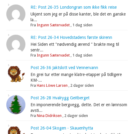
RE: Post 26-35 Londongran som ikke fikk reise
Ukjent som jeg er på disse kanter, ble det en ganske
la...
Fra
Ingunn Sætervadet
,
1 dag siden
RE: Post 26-34 Hovedstadens første skirenn
Hei Siden ett "nødvendig ærend " brakte meg til
sentr...
Fra
Ingunn Sætervadet
,
1 dag siden
Post 26-36 Jaktslott ved Vennervann
En grei tur etter mange klatre-etapper på tidligere
KM-...
Fra
Hans Löwe Larsen
,
2 dager siden
Post 26-28 Hvalrygg Geitberget
En imponerende bergvegg, dette. Det er en lønnsom
avsti...
Fra
Nina Didriksen
,
2 dager siden
Post 26-04 Skogen - Skauenhytta