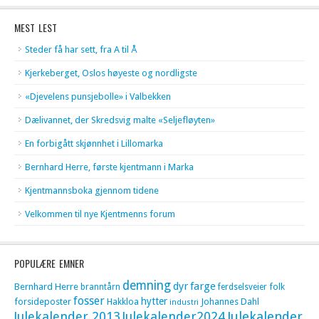
MEST LEST
Steder få har sett, fra A til Å
Kjerkeberget, Oslos høyeste og nordligste
«Djevelens punsjebolle» i Valbekken
Dælivannet, der Skredsvig malte «Seljefløyten»
En forbigått skjønnhet i Lillomarka
Bernhard Herre, første kjentmann i Marka
Kjentmannsboka gjennom tidene
Velkommen til nye Kjentmenns forum
POPULÆRE EMNER
demning
dyr
farge
Bernhard Herre
folk
branntårn
ferdselsveier
fosser
hytter
forsideposter
Hakkloa
Johannes Dahl
industri
Julekalender 2013
Julekalender2024
Julekalender