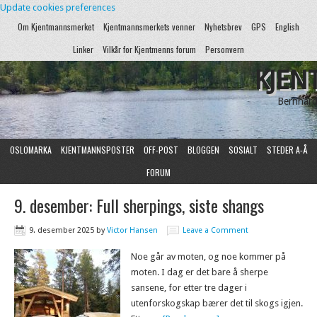
Update cookies preferences
Om Kjentmannsmerket
Kjentmannsmerkets venner
Nyhetsbrev
GPS
English
Linker
Vilkår for Kjentmenns forum
Personvern
KJEN
Bernhard
OSLOMARKA
KJENTMANNSPOSTER
OFF-POST
BLOGGEN
SOSIALT
STEDER A-Å
FORUM
9. desember: Full sherpings, siste shangs
9. desember 2025
by
Victor Hansen
Leave a Comment
Noe går av moten, og noe kommer på
moten. I dag er det bare å sherpe
sansene, for etter tre dager i
utenforskogskap bærer det til skogs igjen.