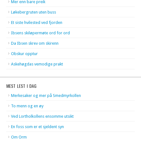
Mer enn bare preik
Løkebergruten uten buss
Et siste hvilested ved fjorden
Ibsens skiløpermøte ord for ord
Da Ibsen skrev om skirenn
Obskur opptur
Askehøgdas vemodige prakt
MEST LEST I DAG
Merkesaker og mer på Smedmyrkollen
To menn og en øy
Ved Lortholkollens ensomme utsikt
En foss som er et sjeldent syn
Om Orm