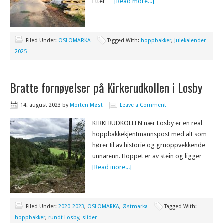
Etter …
[Read more...]
Filed Under:
OSLOMARKA
Tagged With:
hoppbakker
,
Julekalender
2025
Bratte fornøyelser på Kirkerudkollen i Losby
14. august 2023
by
Morten Møst
Leave a Comment
KIRKERUDKOLLEN nær Losby er en real
hoppbakkekjentmannspost med alt som
hører til av historie og gruoppvekkende
unnarenn. Hoppet er av stein og ligger …
[Read more...]
Filed Under:
2020-2023
,
OSLOMARKA
,
Østmarka
Tagged With:
hoppbakker
,
rundt Losby
,
slider