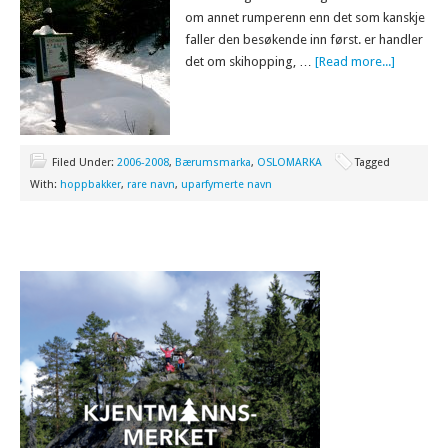
om annet rumperenn enn det som kanskje
faller den besøkende inn først. er handler
det om skihopping, …
[Read more...]
Filed Under:
2006-2008
,
Bærumsmarka
,
OSLOMARKA
Tagged
With:
hoppbakker
,
rare navn
,
uparfymerte navn