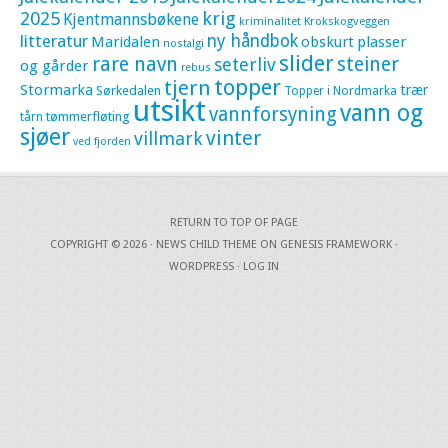
krig
2025
Kjentmannsbøkene
kriminalitet
Krokskogveggen
litteratur
ny håndbok
Maridalen
obskurt
plasser
nostalgi
slider
rare navn
steiner
seterliv
og gårder
rebus
topper
tjern
Stormarka
trær
Sørkedalen
Topper i Nordmarka
utsikt
vann og
vannforsyning
tømmerfløting
tårn
sjøer
vinter
villmark
ved fjorden
RETURN TO TOP OF PAGE
COPYRIGHT © 2026 ·
NEWS CHILD THEME
ON
GENESIS FRAMEWORK
·
WORDPRESS
·
LOG IN