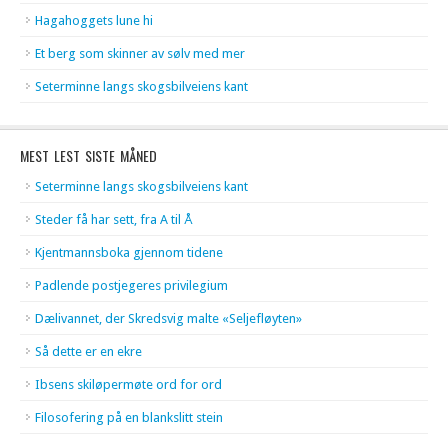
Hagahoggets lune hi
Et berg som skinner av sølv med mer
Seterminne langs skogsbilveiens kant
MEST LEST SISTE MÅNED
Seterminne langs skogsbilveiens kant
Steder få har sett, fra A til Å
Kjentmannsboka gjennom tidene
Padlende postjegeres privilegium
Dælivannet, der Skredsvig malte «Seljefløyten»
Så dette er en ekre
Ibsens skiløpermøte ord for ord
Filosofering på en blankslitt stein