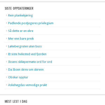
SISTE OPPDATERINGER
Rein plankekjøring
Padlende postjegeres privilegium
Så dette er en ekre
Mer enn bare preik
Løkebergruten uten buss
Et siste hvilested ved fjorden
Ibsens skiløpermøte ord for ord
Da Ibsen skrev om skirenn
Obskur opptur
Askehøgdas vemodige prakt
MEST LEST I DAG