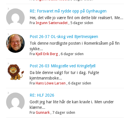
RE: Forsvaret må rydde opp på Gyrihaugen
Hei, det ville jo være fint om dette blir realisert. Me...
Fra
Ingunn Sætervadet
,
5 dager siden
Post 26-37 OL-skog ved Bjertnessjøen
Tok denne nordligste posten i Romeriksåsen på fin
sykke...
Fra
Kjell Erik Berg
,
6 dager siden
Post 26-03 Milogcelle ved Kringlefjell
Da ble denne valgt for tur i dag. Fulgte
kjentmannsboke...
Fra
Hans Löwe Larsen
,
6 dager siden
RE: HLF 2026
Godt jeg har lite hår de kan kravle i. Men under
klærne...
Fra
Gunnark
,
7 dager siden