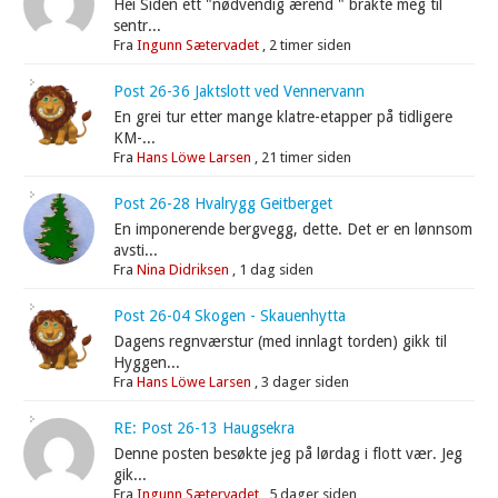
Hei Siden ett "nødvendig ærend " brakte meg til
sentr...
Fra
Ingunn Sætervadet
,
2 timer siden
Post 26-36 Jaktslott ved Vennervann
En grei tur etter mange klatre-etapper på tidligere
KM-...
Fra
Hans Löwe Larsen
,
21 timer siden
Post 26-28 Hvalrygg Geitberget
En imponerende bergvegg, dette. Det er en lønnsom
avsti...
Fra
Nina Didriksen
,
1 dag siden
Post 26-04 Skogen - Skauenhytta
Dagens regnværstur (med innlagt torden) gikk til
Hyggen...
Fra
Hans Löwe Larsen
,
3 dager siden
RE: Post 26-13 Haugsekra
Denne posten besøkte jeg på lørdag i flott vær. Jeg
gik...
Fra
Ingunn Sætervadet
,
5 dager siden