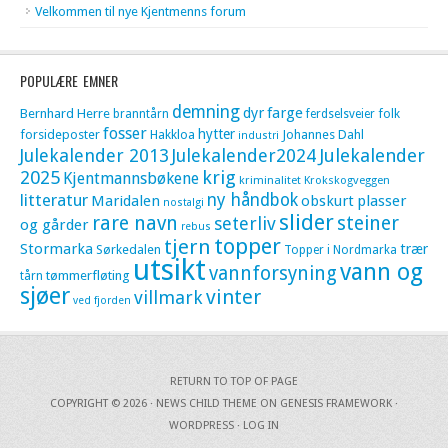
Velkommen til nye Kjentmenns forum
POPULÆRE EMNER
demning
dyr
farge
Bernhard Herre
folk
branntårn
ferdselsveier
fosser
hytter
forsideposter
Hakkloa
Johannes Dahl
industri
Julekalender 2013
Julekalender2024
Julekalender
krig
2025
Kjentmannsbøkene
kriminalitet
Krokskogveggen
litteratur
ny håndbok
Maridalen
obskurt
plasser
nostalgi
slider
rare navn
steiner
seterliv
og gårder
rebus
topper
tjern
Stormarka
trær
Sørkedalen
Topper i Nordmarka
utsikt
vann og
vannforsyning
tømmerfløting
tårn
sjøer
vinter
villmark
ved fjorden
RETURN TO TOP OF PAGE
COPYRIGHT © 2026 ·
NEWS CHILD THEME
ON
GENESIS FRAMEWORK
·
WORDPRESS
·
LOG IN