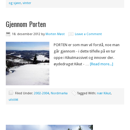
og sjøer
,
vinter
Gjennom Porten
18. desember 2012
by
Morten Møst
Leave a Comment
PORTEN er som man vil forstå, noe man
går gjennom - i dette tilfelle på en tur
oppe i Kikutmassivet og innover der.
øydedraget Kikut - …
[Read more...]
Filed Under:
2002-2004
,
Nordmarka
Tagged With:
nær Kikut
,
utstikt