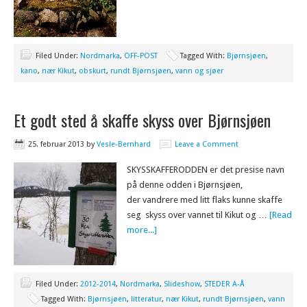
Filed Under:
Nordmarka
,
OFF-POST
Tagged With:
Bjørnsjøen
,
kano
,
nær Kikut
,
obskurt
,
rundt Bjørnsjøen
,
vann og sjøer
Et godt sted å skaffe skyss over Bjørnsjøen
25. februar 2013
by
Vesle-Bernhard
Leave a Comment
SKYSSKAFFERODDEN er det presise navn
på denne odden i Bjørnsjøen,
der vandrere med litt flaks kunne skaffe
seg skyss over vannet til Kikut og …
[Read
more...]
Filed Under:
2012-2014
,
Nordmarka
,
Slideshow
,
STEDER A-Å
Tagged With:
Bjørnsjøen
,
litteratur
,
nær Kikut
,
rundt Bjørnsjøen
,
vann