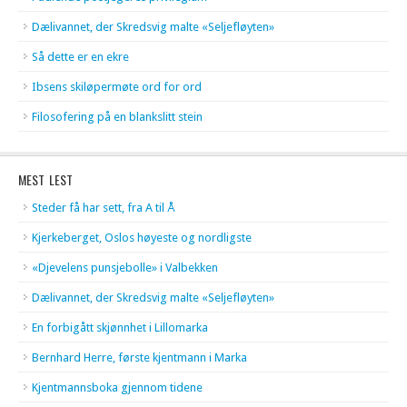
Dælivannet, der Skredsvig malte «Seljefløyten»
Så dette er en ekre
Ibsens skiløpermøte ord for ord
Filosofering på en blankslitt stein
MEST LEST
Steder få har sett, fra A til Å
Kjerkeberget, Oslos høyeste og nordligste
«Djevelens punsjebolle» i Valbekken
Dælivannet, der Skredsvig malte «Seljefløyten»
En forbigått skjønnhet i Lillomarka
Bernhard Herre, første kjentmann i Marka
Kjentmannsboka gjennom tidene