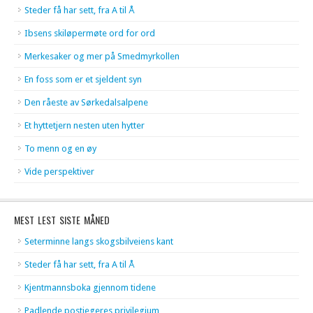
Steder få har sett, fra A til Å
Ibsens skiløpermøte ord for ord
Merkesaker og mer på Smedmyrkollen
En foss som er et sjeldent syn
Den råeste av Sørkedalsalpene
Et hyttetjern nesten uten hytter
To menn og en øy
Vide perspektiver
MEST LEST SISTE MÅNED
Seterminne langs skogsbilveiens kant
Steder få har sett, fra A til Å
Kjentmannsboka gjennom tidene
Padlende postjegeres privilegium