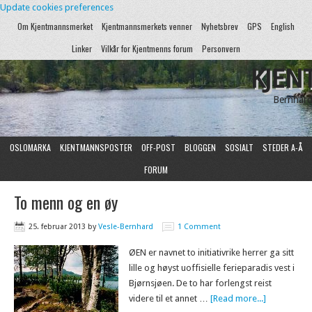
Update cookies preferences
Om Kjentmannsmerket
Kjentmannsmerkets venner
Nyhetsbrev
GPS
English
Linker
Vilkår for Kjentmenns forum
Personvern
KJEN
Bernhard
OSLOMARKA
KJENTMANNSPOSTER
OFF-POST
BLOGGEN
SOSIALT
STEDER A-Å
FORUM
To menn og en øy
25. februar 2013
by
Vesle-Bernhard
1 Comment
ØEN er navnet to initiativrike herrer ga sitt
lille og høyst uoffisielle ferieparadis vest i
Bjørnsjøen. De to har forlengst reist
videre til et annet …
[Read more...]