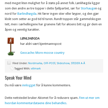
med meget liten mulighet for å støte på annet folk. Lønlihøgda ligger
som den andre av tre topper i dette fjellpartiet, sør for
Storhauge
n og
nord for
Barlindhøgda
. Hit fører ingen stier eller løyper, og den gjør
klokt som setter av god tid til turen. Rundt toppen står gammelskogen
tett, men i sørhellingene har granene falt for øksens bitt og gir dem en
åpen og vennlig karakter.
LØNLIHØGDA
har aldri vært kjentmannspost
Geocache: More moose country
Filed Under:
Nordmarka
,
OFF-POST
,
Slideshow
,
STEDER A-Å
Tagged With:
villmark
Speak Your Mind
Du må være
innlogget
for å kunne kommentere.
Dette nettstedet bruker Akismet for å redusere spam.
Finn ut mer om
hvordan kommentardataene dine behandles.