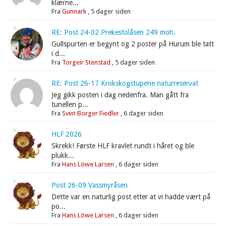
klærne...
Fra
Gunnark
,
5 dager siden
RE: Post 24-02 Prekestolåsen 249 moh.
Gullspurten er begynt og 2 poster på Hurum ble tatt
i d...
Fra
Torgeir Stenstad
,
5 dager siden
RE: Post 26-17 Krokskogstupene naturreservat
Jeg gikk posten i dag nedenfra. Man gått fra
tunellen p...
Fra
Sven Borger Fiedler
,
6 dager siden
HLF 2026
Skrekk! Første HLF kravlet rundt i håret og ble
plukk...
Fra
Hans Löwe Larsen
,
6 dager siden
Post 26-09 Vassmyråsen
Dette var en naturlig post etter at vi hadde vært på
po...
Fra
Hans Löwe Larsen
,
6 dager siden