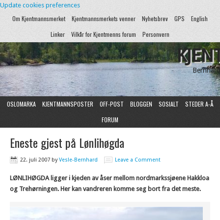
Update cookies preferences
Om Kjentmannsmerket
Kjentmannsmerkets venner
Nyhetsbrev
GPS
English
Linker
Vilkår for Kjentmenns forum
Personvern
KJEN
Bernhard
OSLOMARKA
KJENTMANNSPOSTER
OFF-POST
BLOGGEN
SOSIALT
STEDER A-Å
FORUM
Eneste gjest på Lønlihøgda
22. juli 2007
by
Vesle-Bernhard
Leave a Comment
LØNLIHØGDA ligger i kjeden av åser mellom nordmarkssjøene Hakkloa
og Trehørningen. Her kan vandreren komme seg bort fra det meste.