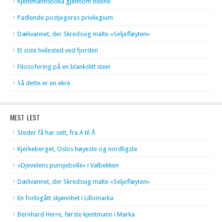
Kjentmannsboka gjennom tidene
Padlende postjegeres privilegium
Dælivannet, der Skredsvig malte «Seljefløyten»
Et siste hvilested ved fjorden
Filosofering på en blankslitt stein
Så dette er en ekre
MEST LEST
Steder få har sett, fra A til Å
Kjerkeberget, Oslos høyeste og nordligste
«Djevelens punsjebolle» i Valbekken
Dælivannet, der Skredsvig malte «Seljefløyten»
En forbigått skjønnhet i Lillomarka
Bernhard Herre, første kjentmann i Marka