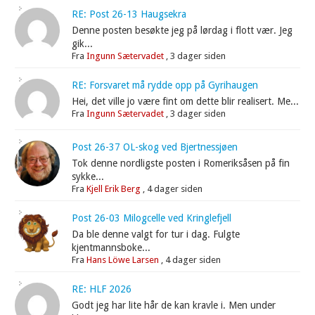
RE: Post 26-13 Haugsekra
Denne posten besøkte jeg på lørdag i flott vær. Jeg
gik...
Fra
Ingunn Sætervadet
,
3 dager siden
RE: Forsvaret må rydde opp på Gyrihaugen
Hei, det ville jo være fint om dette blir realisert. Me...
Fra
Ingunn Sætervadet
,
3 dager siden
Post 26-37 OL-skog ved Bjertnessjøen
Tok denne nordligste posten i Romeriksåsen på fin
sykke...
Fra
Kjell Erik Berg
,
4 dager siden
Post 26-03 Milogcelle ved Kringlefjell
Da ble denne valgt for tur i dag. Fulgte
kjentmannsboke...
Fra
Hans Löwe Larsen
,
4 dager siden
RE: HLF 2026
Godt jeg har lite hår de kan kravle i. Men under