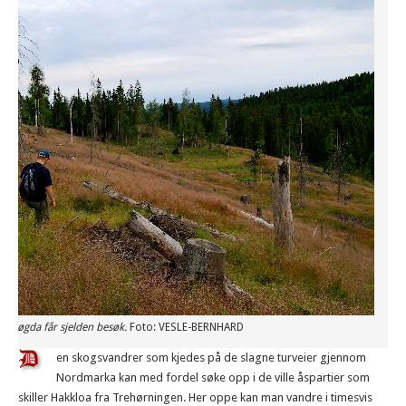
nlihøgda får sjelden besøk.
Foto: VESLE-BERNHARD
en skogsvandrer som kjedes på de slagne turveier gjennom
Nordmarka kan med fordel søke opp i de ville åspartier som
skiller Hakkloa fra Trehørningen. Her oppe kan man vandre i timesvis