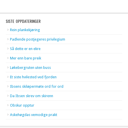
SISTE OPPDATERINGER
Rein plankekjøring
Padlende postjegeres privilegium
Så dette er en ekre
Mer enn bare preik
Løkebergruten uten buss
Et siste hvilested ved fjorden
Ibsens skiløpermøte ord for ord
Da Ibsen skrev om skirenn
Obskur opptur
Askehøgdas vemodige prakt