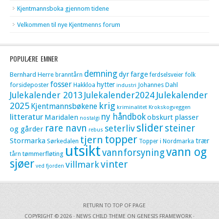
Kjentmannsboka gjennom tidene
Velkommen til nye Kjentmenns forum
POPULÆRE EMNER
demning
dyr
farge
Bernhard Herre
folk
branntårn
ferdselsveier
fosser
hytter
forsideposter
Hakkloa
Johannes Dahl
industri
Julekalender 2013
Julekalender2024
Julekalender
krig
2025
Kjentmannsbøkene
kriminalitet
Krokskogveggen
litteratur
ny håndbok
Maridalen
obskurt
plasser
nostalgi
slider
rare navn
steiner
seterliv
og gårder
rebus
topper
tjern
Stormarka
trær
Sørkedalen
Topper i Nordmarka
utsikt
vann og
vannforsyning
tømmerfløting
tårn
sjøer
vinter
villmark
ved fjorden
RETURN TO TOP OF PAGE
COPYRIGHT © 2026 ·
NEWS CHILD THEME
ON
GENESIS FRAMEWORK
·