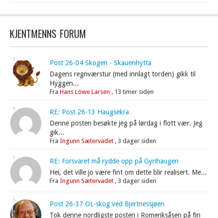
KJENTMENNS FORUM
Post 26-04 Skogen - Skauenhytta
Dagens regnværstur (med innlagt torden) gikk til
Hyggen...
Fra
Hans Löwe Larsen
,
13 timer siden
RE: Post 26-13 Haugsekra
Denne posten besøkte jeg på lørdag i flott vær. Jeg
gik...
Fra
Ingunn Sætervadet
,
3 dager siden
RE: Forsvaret må rydde opp på Gyrihaugen
Hei, det ville jo være fint om dette blir realisert. Me...
Fra
Ingunn Sætervadet
,
3 dager siden
Post 26-37 OL-skog ved Bjertnessjøen
Tok denne nordligste posten i Romeriksåsen på fin