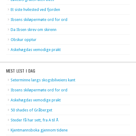
Et siste hvilested ved fjorden
Ibsens skiløpermøte ord for ord
Da Ibsen skrev om skirenn
Obskur opptur
Askehøgdas vemodige prakt
MEST LEST I DAG
Seterminne langs skogsbilveiens kant
Ibsens skiløpermøte ord for ord
Askehøgdas vemodige prakt
50 shades of Gråberget
Steder få har sett, fra A til Å
Kjentmannsboka gjennom tidene