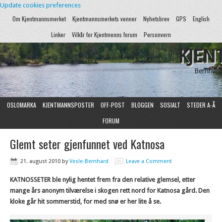
Update cookies preferences
Om Kjentmannsmerket
Kjentmannsmerkets venner
Nyhetsbrev
GPS
English
Linker
Vilkår for Kjentmenns forum
Personvern
KJEN
Bernhard
OSLOMARKA
KJENTMANNSPOSTER
OFF-POST
BLOGGEN
SOSIALT
STEDER A-Å
FORUM
Glemt seter gjenfunnet ved Katnosa
21. august 2010
by
Vesle-Bernhard
Leave a Comment
KATNOSSETER ble nylig hentet frem fra den relative glemsel, etter
mange års anonym tilværelse i skogen rett nord for Katnosa gård. Den
kloke går hit sommerstid, for med snø er her lite å se.