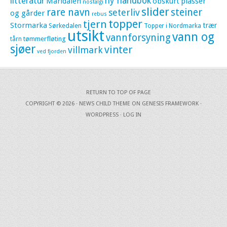
litteratur
ny håndbok
Maridalen
obskurt
plasser
nostalgi
slider
rare navn
steiner
seterliv
og gårder
rebus
topper
tjern
Stormarka
trær
Sørkedalen
Topper i Nordmarka
utsikt
vann og
vannforsyning
tømmerfløting
tårn
sjøer
vinter
villmark
ved fjorden
RETURN TO TOP OF PAGE
COPYRIGHT © 2026 ·
NEWS CHILD THEME
ON
GENESIS FRAMEWORK
·
WORDPRESS
·
LOG IN