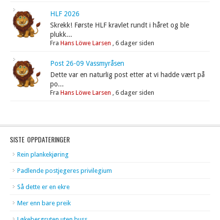
HLF 2026
Skrekk! Første HLF kravlet rundt i håret og ble
plukk...
Fra
Hans Löwe Larsen
,
6 dager siden
Post 26-09 Vassmyråsen
Dette var en naturlig post etter at vi hadde vært på
po...
Fra
Hans Löwe Larsen
,
6 dager siden
SISTE OPPDATERINGER
Rein plankekjøring
Padlende postjegeres privilegium
Så dette er en ekre
Mer enn bare preik
Løkebergruten uten buss