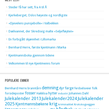
Steder få har sett, fra A til Å
Kjerkeberget, Oslos høyeste og nordligste
«Djevelens punsjebolle» i Valbekken
Dælivannet, der Skredsvig malte «Seljefløyten»
En forbigått skjønnhet i Lillomarka
Bernhard Herre, første kjentmann i Marka
Kjentmannsboka gjennom tidene
Velkommen til nye Kjentmenns forum
POPULÆRE EMNER
demning
dyr
farge
Bernhard Herre
folk
branntårn
ferdselsveier
fosser
hytter
forsideposter
Hakkloa
Johannes Dahl
industri
Julekalender 2013
Julekalender2024
Julekalender
krig
2025
Kjentmannsbøkene
kriminalitet
Krokskogveggen