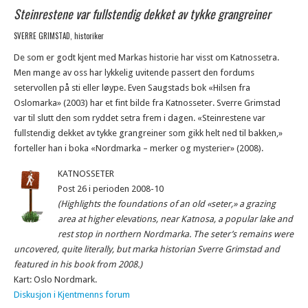
Steinrestene var fullstendig dekket av tykke grangreiner
SVERRE GRIMSTAD, historiker
De som er godt kjent med Markas historie har visst om Katnossetra.
Men mange av oss har lykkelig uvitende passert den fordums
setervollen på sti eller løype. Even Saugstads bok «Hilsen fra
Oslomarka» (2003) har et fint bilde fra Katnosseter. Sverre Grimstad
var til slutt den som ryddet setra frem i dagen. «Steinrestene var
fullstendig dekket av tykke grangreiner som gikk helt ned til bakken,»
forteller han i boka «Nordmarka – merker og mysterier» (2008).
KATNOSSETER
Post 26 i perioden 2008-10
(Highlights the foundations of an old «seter,» a grazing
area at higher elevations, near Katnosa, a popular lake and
rest stop in northern Nordmarka. The seter’s remains were
uncovered, quite literally, but marka historian Sverre Grimstad and
featured in his book from 2008.)
Kart: Oslo Nordmark.
Diskusjon i Kjentmenns forum