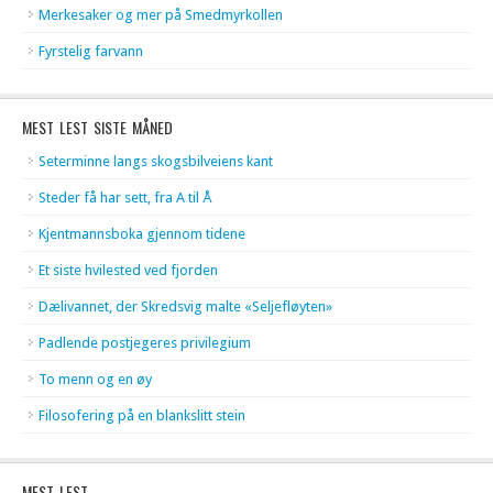
Merkesaker og mer på Smedmyrkollen
Fyrstelig farvann
MEST LEST SISTE MÅNED
Seterminne langs skogsbilveiens kant
Steder få har sett, fra A til Å
Kjentmannsboka gjennom tidene
Et siste hvilested ved fjorden
Dælivannet, der Skredsvig malte «Seljefløyten»
Padlende postjegeres privilegium
To menn og en øy
Filosofering på en blankslitt stein
MEST LEST