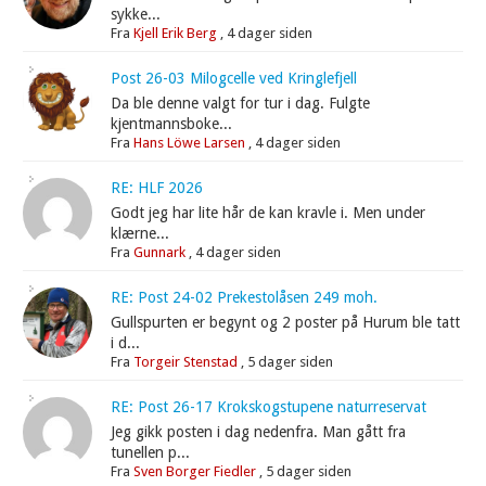
sykke...
Fra
Kjell Erik Berg
,
4 dager siden
Post 26-03 Milogcelle ved Kringlefjell
Da ble denne valgt for tur i dag. Fulgte
kjentmannsboke...
Fra
Hans Löwe Larsen
,
4 dager siden
RE: HLF 2026
Godt jeg har lite hår de kan kravle i. Men under
klærne...
Fra
Gunnark
,
4 dager siden
RE: Post 24-02 Prekestolåsen 249 moh.
Gullspurten er begynt og 2 poster på Hurum ble tatt
i d...
Fra
Torgeir Stenstad
,
5 dager siden
RE: Post 26-17 Krokskogstupene naturreservat
Jeg gikk posten i dag nedenfra. Man gått fra
tunellen p...
Fra
Sven Borger Fiedler
,
5 dager siden