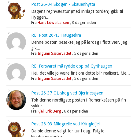
Post 26-04 Skogen - Skauenhytta
Dagens regnværstur (med innlagt torden) gikk til
Hyggen...
Fra
Hans Löwe Larsen
,
3 dager siden
RE: Post 26-13 Haugsekra
Denne posten besøkte jeg på lørdag i flott vær. Jeg
gik...
Fra
Ingunn Sætervadet
,
5 dager siden
RE: Forsvaret må rydde opp på Gyrihaugen
Hei, det ville jo være fint om dette blir realisert. Me...
Fra
Ingunn Sætervadet
,
5 dager siden
Post 26-37 OL-skog ved Bjertnessjøen
Tok denne nordligste posten i Romeriksåsen på fin
sykke...
Fra
Kjell Erik Berg
,
6 dager siden
Post 26-03 Milogcelle ved Kringlefjell
Da ble denne valgt for tur i dag. Fulgte
kjentmannsboke...