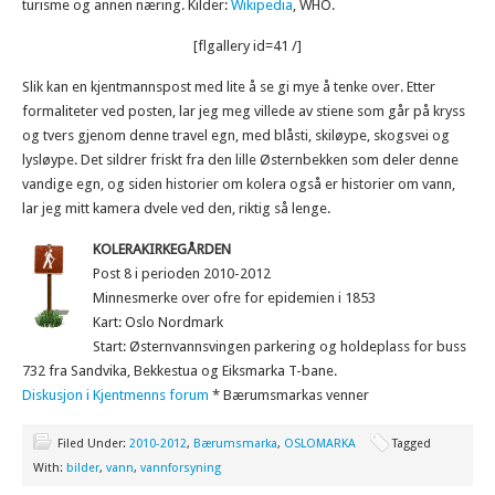
turisme og annen næring. Kilder:
Wikipedia
, WHO.
[flgallery id=41 /]
Slik kan en kjentmannspost med lite å se gi mye å tenke over. Etter
formaliteter ved posten, lar jeg meg villede av stiene som går på kryss
og tvers gjenom denne travel egn, med blåsti, skiløype, skogsvei og
lysløype. Det sildrer friskt fra den lille Østernbekken som deler denne
vandige egn, og siden historier om kolera også er historier om vann,
lar jeg mitt kamera dvele ved den, riktig så lenge.
KOLERAKIRKEGÅRDEN
Post 8 i perioden 2010-2012
Minnesmerke over ofre for epidemien i 1853
Kart: Oslo Nordmark
Start: Østernvannsvingen parkering og holdeplass for buss
732 fra Sandvika, Bekkestua og Eiksmarka T-bane.
Diskusjon i Kjentmenns forum
* Bærumsmarkas venner
Filed Under:
2010-2012
,
Bærumsmarka
,
OSLOMARKA
Tagged
With:
bilder
,
vann
,
vannforsyning