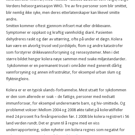
Verdens helseorganisasjon WHO. Tre av fire personer som blir smittet,
blir nemlig ikke syke, men deres etterlatenskaper kan likevel smitte
andre.
Smitten kommer oftest gjennom infisert mat eller drikkevann.
Symptomer er oppkast og kraftig vannholdig diaré. Pasienten
dehydreres raskt og dør av uttørring, ofte på under et døgn. Kolera
kan være en alvorlig trusel ved jordskjelv, flom og andre katastrofer
som forstyrrer drikkevannsforsyning og rensesystemer. Men i det
større bildet henger kolera nøye sammen med svake miljøstandarder.
Sykdommen er en permanent trusel i områder med generelt dårlig
vannforsyning og annen infrastruktur, for eksempel urban slum og
flyktningleire.
Kolera er er en typisk ulands-forbannelse. Mest utsatt for sykdommen
er den som allerede er svak – de fattige, personer med nedsatt
immunforsvar, for eksempel underernærte barn, og hiv-smittede. Og
problemet vokser: Mellom 2004 og 2008 økte tallet på koleratilfeller
med 24 prosent fra fireårsperioden før. I 2008 ble kolera registrert i 56
land verden rundt. Det er grunn til å regne med en viss
underrapportering, siden nyheter om kolera regnes som negativt for