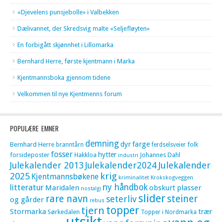
«Djevelens punsjebolle» i Valbekken
Dælivannet, der Skredsvig malte «Seljefløyten»
En forbigått skjønnhet i Lillomarka
Bernhard Herre, første kjentmann i Marka
Kjentmannsboka gjennom tidene
Velkommen til nye Kjentmenns forum
POPULÆRE EMNER
demning
dyr
farge
Bernhard Herre
folk
branntårn
ferdselsveier
fosser
hytter
forsideposter
Hakkloa
Johannes Dahl
industri
Julekalender 2013
Julekalender2024
Julekalender
krig
2025
Kjentmannsbøkene
kriminalitet
Krokskogveggen
litteratur
ny håndbok
Maridalen
obskurt
plasser
nostalgi
slider
rare navn
steiner
seterliv
og gårder
rebus
topper
tjern
Stormarka
trær
Sørkedalen
Topper i Nordmarka