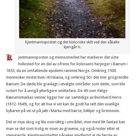
Kjentmannsposten og det historiske skilt ved den såkalte
kjerrgår’n.
jentmannsposten og minnesmerket her markerer det siste
hvilested for en del av ofrene for koleraens herjinger i Bærum i
1853, da en omfattende epidemi rammet Norge. Omkring 1500
mennesker mistet livet i Kristiania, og omkring 50 i det mer grisgrendte
Bærum. De døde ble gravlagt i utvalgte områder som dette, som ble
isolert for å unngå ytterligere smittefare. De 49 som ifølge
Bærumsmarkas venner ligger her var samtidige av Bernhard Herre
(1812-1849), og for alt hva vi vet kan de godt ha sett den uvanlige
bykaren på vei ut på jakt i Marka med børse, bikkjer og brennevin.
Det er mye skog og lite oversiktig i området, men med litt fantasi kan
man se det som trolig er noen av gravene, og også rester etter et
steingjerde. Kjentmannsheftet påpeker imidlertid at de første av