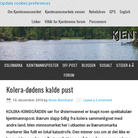
Update cookies preferences
Om Kjentmannsmerket
Kjentmannsmerkets venner
Nyhetsbrev
GPS
English
Linker
Vilkår for Kjentmenns forum
Personvern
KJEN
Bernhard
OSLOMARKA
KJENTMANNSPOSTER
OFF-POST
BLOGGEN
SOSIALT
STEDER A-Å
FORUM
Kolera-dødens kalde pust
10. desember 2010
by
Vesle-Bernhard
Leave a Comment
KOLERA-KIRKEGÅRDEN sør for Østernvannet er knapt noen spektakulær
kjentmannspost. Bærum slapp billig fra kolera sammenlignet med
andre land. Men minnesmerket her i utkanten av Bærumsmarka
markerer like fullt en lokal katastrofe. Den minner oss om at det ikke er