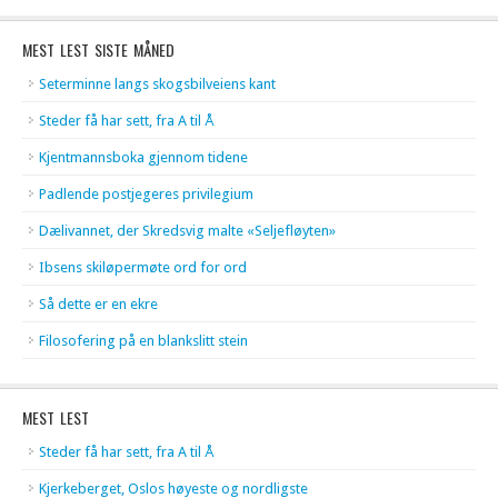
MEST LEST SISTE MÅNED
Seterminne langs skogsbilveiens kant
Steder få har sett, fra A til Å
Kjentmannsboka gjennom tidene
Padlende postjegeres privilegium
Dælivannet, der Skredsvig malte «Seljefløyten»
Ibsens skiløpermøte ord for ord
Så dette er en ekre
Filosofering på en blankslitt stein
MEST LEST
Steder få har sett, fra A til Å
Kjerkeberget, Oslos høyeste og nordligste