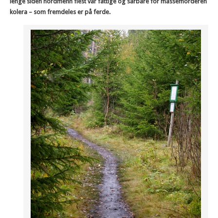
lenge siden nordmenn flest var fattige og sårbare for massemorderen
kolera – som fremdeles er på ferde.