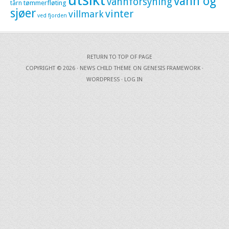
utsikt
vann og
vannforsyning
tømmerfløting
tårn
sjøer
vinter
villmark
ved fjorden
RETURN TO TOP OF PAGE
COPYRIGHT © 2026 ·
NEWS CHILD THEME
ON
GENESIS FRAMEWORK
·
WORDPRESS
·
LOG IN