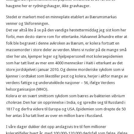
haugene her er rydningshauger, ikke gravhauger.
Stedet er markert med en minneplate etablert av Bærumsmarkas
venner og Skiforeningen.
Det var altså lite å se på den vandige høstettermiddag jeg sist kom her
forbi, men desto større rom for ettertanke. Halvannet århundre etter at
folk ble begravet i denne avkroken av Bærum, er kolera fortsatt en
massemorder i store deler av verden. Mens vi rusler på de mange små
stier her ute, kjemper leger og hjelpepersonell mot koleraepidemien
som har tatt livet av mer enn 4000 mennesker i Haiti i etterkant av det
store jordskjelvet i januar 2010. Og denne morderiske sykdom som vi
kjenner i ordtaket som likestiller pest og kolera, herjer i altfor mange av
verdens fattige og underutviklede nasjoner – 56, ifølge Verdens
helsorganisasjon (WHO).
Kolera er en svært smittsom sykdom som bæres av bakterien
vibrium
cholerae
. Den har sin opprinnelse i India, og spredte seg til Russland i
1817 og derfra videre til Europa og USA. Epidemien som drepte de 50
her antas å ha tatt livet av over en million bare i Russland.
I våre dager dukker det opp anslagsvis tre til fem millioner
koleratilfeller hvert år, med 100.000-120.000 dødsfall som følge, ifølge