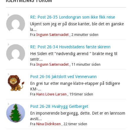
RE: Post 26-35 Londongran som ikke fikk reise
Ukjent som jeg er på disse kanter, ble det en ganske
la...
Fra
Ingunn Sætervadet
,
2 minutter siden
RE: Post 26-34 Hovedstadens første skirenn
Hei Siden ett "nødvendig ærend " brakte meg til
sentr...
Fra
Ingunn Sætervadet
,
11 minutter siden
Post 26-36 Jaktslott ved Vennervann
En grei tur etter mange klatre-etapper på tidligere
KM-...
Fra
Hans Löwe Larsen
,
19 timer siden
Post 26-28 Hvalrygg Geitberget
En imponerende bergvegg, dette. Det er en lønnsom
avsti...
Fra
Nina Didriksen
,
22 timer siden