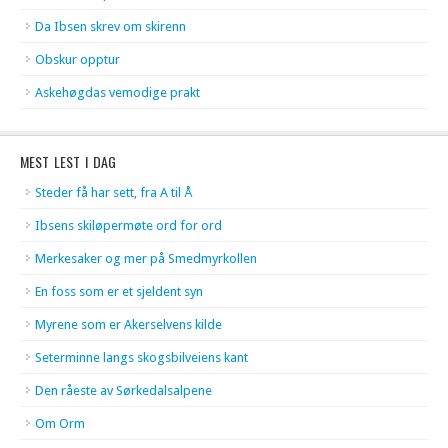
Da Ibsen skrev om skirenn
Obskur opptur
Askehøgdas vemodige prakt
MEST LEST I DAG
Steder få har sett, fra A til Å
Ibsens skiløpermøte ord for ord
Merkesaker og mer på Smedmyrkollen
En foss som er et sjeldent syn
Myrene som er Akerselvens kilde
Seterminne langs skogsbilveiens kant
Den råeste av Sørkedalsalpene
Om Orm