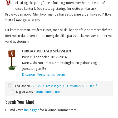
ei, sti og skispor går rett forbi og noen hver har nok vært på
disse kanter både støtt og stadig, for dette er klassisk
Krokskogen nord. Men hvor mange har sett denne gigantiske rot? Ikke
fullt så mange, vil vi tro.
Hit kommer man lett året rundt, men vi skulle anbefale sommerhalvåret,
idet roten da er vert for en mengde ulike parasittiske vekster som er vel
verd et studium
FURUROTVELTA VED SPÅLSVEIEN
Post 19 i perioden 2012-2014
Kart: Oslo Nordmark. Start: Ringkollen (skibuss og P),
Jonsetangen (P)
Disusjon i Kjentmenns forum
Filed Under:
2012-2014
,
Krokskogen
,
OSLOMARKA
,
STEDER A-Å
Tagged With:
naturfenomen
,
trær
Speak Your Mind
Du må være
innlogget
for å kunne kommentere.