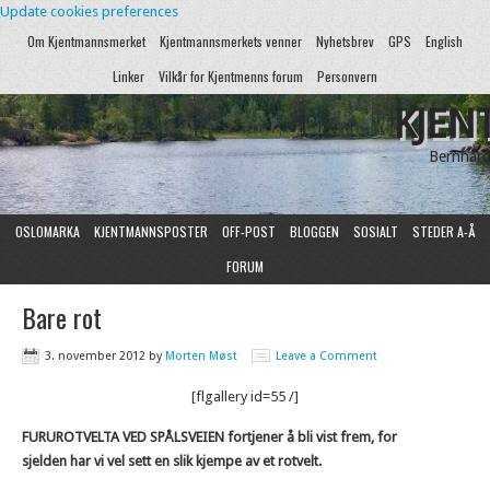
Update cookies preferences
Om Kjentmannsmerket
Kjentmannsmerkets venner
Nyhetsbrev
GPS
English
Linker
Vilkår for Kjentmenns forum
Personvern
KJEN
Bernhard
OSLOMARKA
KJENTMANNSPOSTER
OFF-POST
BLOGGEN
SOSIALT
STEDER A-Å
FORUM
Bare rot
3. november 2012
by
Morten Møst
Leave a Comment
[flgallery id=55 /]
FURUROTVELTA VED SPÅLSVEIEN fortjener å bli vist frem, for
sjelden har vi vel sett en slik kjempe av et rotvelt.