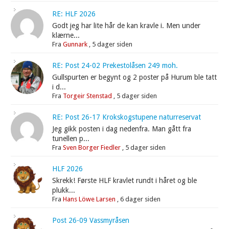
RE: HLF 2026
Godt jeg har lite hår de kan kravle i. Men under
klærne...
Fra
Gunnark
,
5 dager siden
RE: Post 24-02 Prekestolåsen 249 moh.
Gullspurten er begynt og 2 poster på Hurum ble tatt
i d...
Fra
Torgeir Stenstad
,
5 dager siden
RE: Post 26-17 Krokskogstupene naturreservat
Jeg gikk posten i dag nedenfra. Man gått fra
tunellen p...
Fra
Sven Borger Fiedler
,
5 dager siden
HLF 2026
Skrekk! Første HLF kravlet rundt i håret og ble
plukk...
Fra
Hans Löwe Larsen
,
6 dager siden
Post 26-09 Vassmyråsen