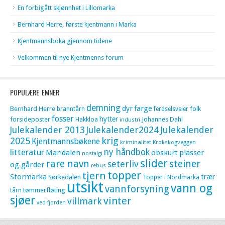
En forbigått skjønnhet i Lillomarka
Bernhard Herre, første kjentmann i Marka
Kjentmannsboka gjennom tidene
Velkommen til nye Kjentmenns forum
POPULÆRE EMNER
demning
dyr
farge
Bernhard Herre
folk
branntårn
ferdselsveier
fosser
hytter
forsideposter
Hakkloa
Johannes Dahl
industri
Julekalender 2013
Julekalender2024
Julekalender
krig
2025
Kjentmannsbøkene
kriminalitet
Krokskogveggen
litteratur
ny håndbok
Maridalen
obskurt
plasser
nostalgi
slider
rare navn
steiner
seterliv
og gårder
rebus
topper
tjern
Stormarka
trær
Sørkedalen
Topper i Nordmarka
utsikt
vann og
vannforsyning
tømmerfløting
tårn
sjøer
vinter
villmark
ved fjorden