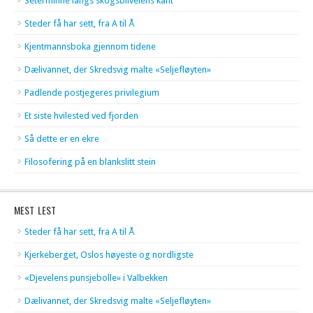
Seterminne langs skogsbilveiens kant
Steder få har sett, fra A til Å
Kjentmannsboka gjennom tidene
Dælivannet, der Skredsvig malte «Seljefløyten»
Padlende postjegeres privilegium
Et siste hvilested ved fjorden
Så dette er en ekre
Filosofering på en blankslitt stein
MEST LEST
Steder få har sett, fra A til Å
Kjerkeberget, Oslos høyeste og nordligste
«Djevelens punsjebolle» i Valbekken
Dælivannet, der Skredsvig malte «Seljefløyten»