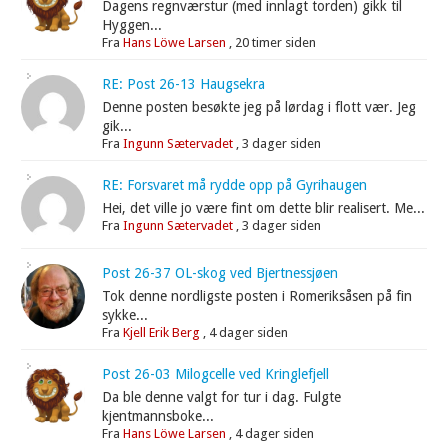
Dagens regnværstur (med innlagt torden) gikk til
Hyggen...
Fra
Hans Löwe Larsen
,
20 timer siden
RE: Post 26-13 Haugsekra
Denne posten besøkte jeg på lørdag i flott vær. Jeg
gik...
Fra
Ingunn Sætervadet
,
3 dager siden
RE: Forsvaret må rydde opp på Gyrihaugen
Hei, det ville jo være fint om dette blir realisert. Me...
Fra
Ingunn Sætervadet
,
3 dager siden
Post 26-37 OL-skog ved Bjertnessjøen
Tok denne nordligste posten i Romeriksåsen på fin
sykke...
Fra
Kjell Erik Berg
,
4 dager siden
Post 26-03 Milogcelle ved Kringlefjell
Da ble denne valgt for tur i dag. Fulgte
kjentmannsboke...
Fra
Hans Löwe Larsen
,
4 dager siden