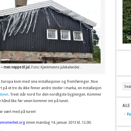
 – men neppe til jul.
Foto: Kjentmenns julekalender.
er i Europa kom med sine installasjoner og fremføringer. Noe
rt på et tre du ikke finner andre steder i marka, en installasjon
itinen
. Treet står nord for den nordligste bygningen. Kommer
e hånd like før veien kommer inn på tunet.
ALLE
har vært med på turen!
Fu
annsmerket.org
innen mandag 14. januar 2013 kl. 12.00.