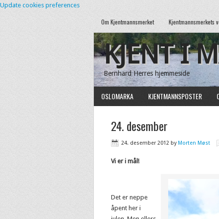
Update cookies preferences
Om Kjentmannsmerket
Kjentmannsmerkets v
KJENT I 
Bernhard Herres hjemmeside
OSLOMARKA
KJENTMANNSPOSTER
24. desember
24. desember 2012
by
Morten Møst
Vi er i mål!
Det er neppe
åpent her i
julen. Men ellers