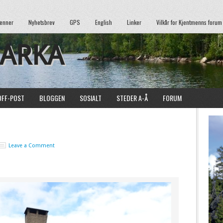
enner
Nyhetsbrev
GPS
English
Linker
Vilkår for Kjentmenns forum
MARKA
OFF-POST
BLOGGEN
SOSIALT
STEDER A-Å
FORUM
Leave a Comment