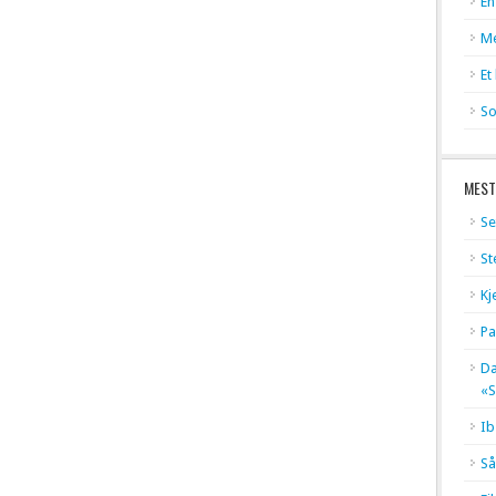
En
Me
Et
So
MEST
Se
St
Kj
Pa
Dæ
«S
Ib
Så