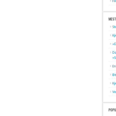
Fi
MEST
St
Kj
«D
Dæ
«S
En
Be
Kj
Ve
POPU