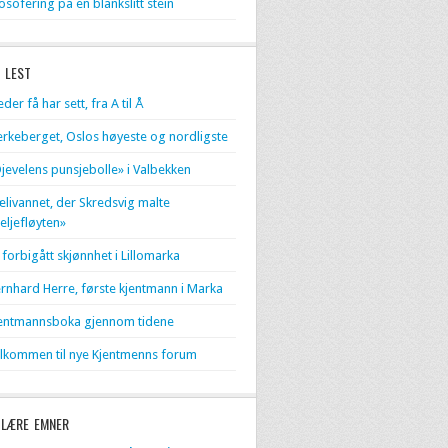
losofering på en blankslitt stein
 LEST
eder få har sett, fra A til Å
erkeberget, Oslos høyeste og nordligste
jevelens punsjebolle» i Valbekken
livannet, der Skredsvig malte
eljefløyten»
 forbigått skjønnhet i Lillomarka
rnhard Herre, første kjentmann i Marka
entmannsboka gjennom tidene
lkommen til nye Kjentmenns forum
LÆRE EMNER