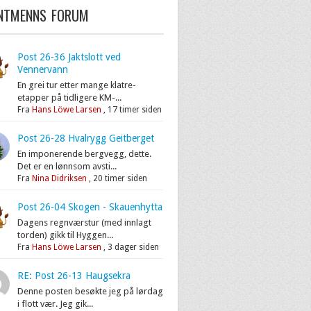
ENTMENNS FORUM
Post 26-36 Jaktslott ved
Vennervann
En grei tur etter mange klatre-
etapper på tidligere KM-...
Fra
Hans Löwe Larsen
,
17 timer siden
Post 26-28 Hvalrygg Geitberget
En imponerende bergvegg, dette.
Det er en lønnsom avsti...
Fra
Nina Didriksen
,
20 timer siden
Post 26-04 Skogen - Skauenhytta
Dagens regnværstur (med innlagt
torden) gikk til Hyggen...
Fra
Hans Löwe Larsen
,
3 dager siden
RE: Post 26-13 Haugsekra
Denne posten besøkte jeg på lørdag
i flott vær. Jeg gik...