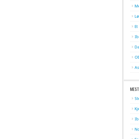
Me
Lø
Et
Ib
Da
Ob
As
MEST
St
Kj
Ib
No