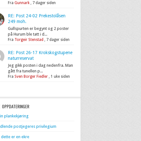
Fra
Gunnark
,
7 dager siden
RE: Post 24-02 Prekestolåsen
249 moh.
Gullspurten er begynt og 2 poster
på Hurum ble tatt i d...
Fra
Torgeir Stenstad
,
7 dager siden
RE: Post 26-17 Krokskogstupene
naturreservat
Jeg gikk posten i dag nedenfra. Man
gått fra tunellen p...
Fra
Sven Borger Fiedler
,
1 uke siden
E OPPDATERINGER
in plankekjøring
dlende postjegeres privilegium
 dette er en ekre