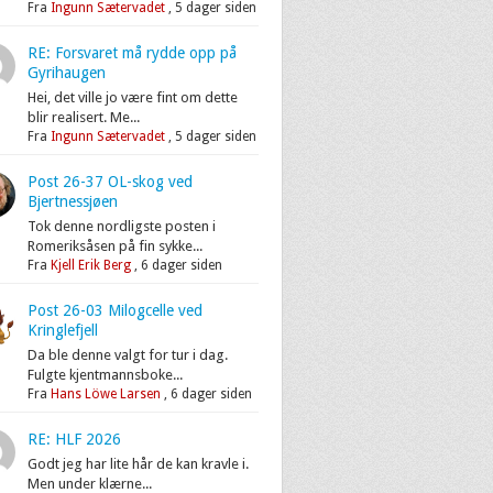
Fra
Ingunn Sætervadet
,
5 dager siden
RE: Forsvaret må rydde opp på
Gyrihaugen
Hei, det ville jo være fint om dette
blir realisert. Me...
Fra
Ingunn Sætervadet
,
5 dager siden
Post 26-37 OL-skog ved
Bjertnessjøen
Tok denne nordligste posten i
Romeriksåsen på fin sykke...
Fra
Kjell Erik Berg
,
6 dager siden
Post 26-03 Milogcelle ved
Kringlefjell
Da ble denne valgt for tur i dag.
Fulgte kjentmannsboke...
Fra
Hans Löwe Larsen
,
6 dager siden
RE: HLF 2026
Godt jeg har lite hår de kan kravle i.
Men under klærne...