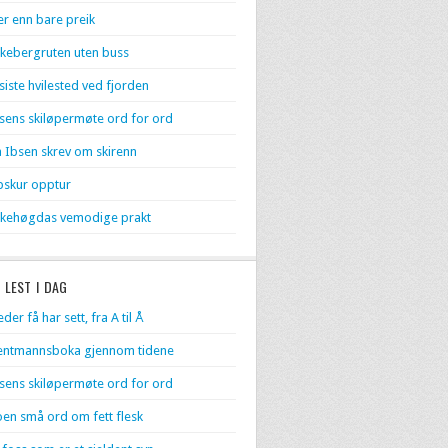
r enn bare preik
kebergruten uten buss
 siste hvilested ved fjorden
sens skiløpermøte ord for ord
 Ibsen skrev om skirenn
skur opptur
kehøgdas vemodige prakt
 LEST I DAG
eder få har sett, fra A til Å
entmannsboka gjennom tidene
sens skiløpermøte ord for ord
en små ord om fett flesk