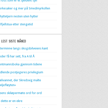
 foss som er et sjeldent syn
rkesaker og mer på Smedmyrkollen
 hyttetjern nesten uten hytter
lfjellstua etter stengetid
 LEST SISTE MÅNED
terminne langs skogsbilveiens kant
eder få har sett, fra A til Å
entmannsboka gjennom tidene
dlende postjegeres privilegium
livannet, der Skredsvig malte
eljefløyten»
sens skiløpermøte ord for ord
 dette er en ekre