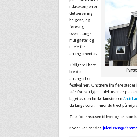
i skisesongen er
det servering i
helgene, og
forøvrig
overnattings-
muligheter og
utleie for
arrangementer.
Tidligere i høst
Pyntet
ble det
arrangert en
festival her. Kunstnere fra flere sted
står fortsatt igjen. Julekurven er plasse
laget av den finske kunstneren
Antti La
du langs veien, finner du treet på høyr
Takk for innsatsen til hver og en som 
Koden kan sendes
julenissen@kjentm