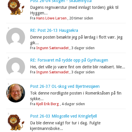
Post 26-04 Skogen - Skauenhytta
Dagens regnværstur (med innlagt torden) gikk til
Hyggen...
Fra
Hans Löwe Larsen
,
20 timer siden
RE: Post 26-13 Haugsekra
Denne posten besøkte jeg på lørdag i flott vær. Jeg
gik...
Fra
Ingunn Sætervadet
,
3 dager siden
RE: Forsvaret må rydde opp på Gyrihaugen
Hei, det ville jo være fint om dette blir realisert. Me...
Fra
Ingunn Sætervadet
,
3 dager siden
Post 26-37 OL-skog ved Bjertnessjøen
Tok denne nordligste posten i Romeriksåsen på fin
sykke...
Fra
Kjell Erik Berg
,
4 dager siden
Post 26-03 Milogcelle ved Kringlefjell
Da ble denne valgt for tur i dag. Fulgte
kjentmannsboke...