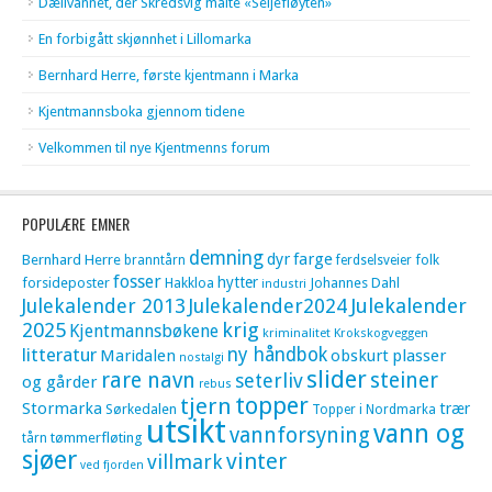
Dælivannet, der Skredsvig malte «Seljefløyten»
En forbigått skjønnhet i Lillomarka
Bernhard Herre, første kjentmann i Marka
Kjentmannsboka gjennom tidene
Velkommen til nye Kjentmenns forum
POPULÆRE EMNER
demning
dyr
farge
Bernhard Herre
folk
branntårn
ferdselsveier
fosser
hytter
forsideposter
Hakkloa
Johannes Dahl
industri
Julekalender 2013
Julekalender2024
Julekalender
krig
2025
Kjentmannsbøkene
kriminalitet
Krokskogveggen
litteratur
ny håndbok
Maridalen
obskurt
plasser
nostalgi
slider
rare navn
steiner
seterliv
og gårder
rebus
topper
tjern
Stormarka
trær
Sørkedalen
Topper i Nordmarka
utsikt
vann og
vannforsyning
tømmerfløting
tårn
sjøer
vinter
villmark
ved fjorden