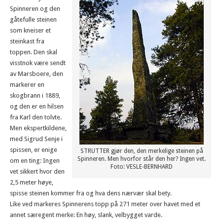
Spinneren og den
gåtefulle steinen
som kneiser et
steinkast fra
toppen. Den skal
visstnok være sendt
av Marsboere, den
markerer en
skogbrann i 1889,
og den er en hilsen
fra Karl den tolvte.
Men ekspertkildene,
med Sigrud Senje i
spissen, er enige
STRUTTER gjør den, den merkelige steinen på
Spinneren. Men hvorfor står den her? Ingen vet.
om en ting: Ingen
Foto: VESLE-BERNHARD
vet sikkert hvor den
2,5 meter høye,
spisse steinen kommer fra og hva dens nærvær skal bety.
Like ved markeres Spinnerens topp på 271 meter over havet med et
annet særegent merke: En høy, slank, velbygget varde.