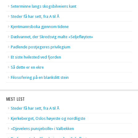
Seterminne langs skogsbilveiens kant
Steder få har sett, fra A til Å
Kjentmannsboka gjennom tidene
Dælivannet, der Skredsvig malte «Seljefløyten»
Padlende postjegeres privilegium
Et siste hvilested ved fjorden
Så dette er en ekre
Filosofering på en blankslitt stein
MEST LEST
Steder få har sett, fra A til Å
Kjerkeberget, Oslos høyeste og nordligste
«Djevelens punsjebolle» i Valbekken