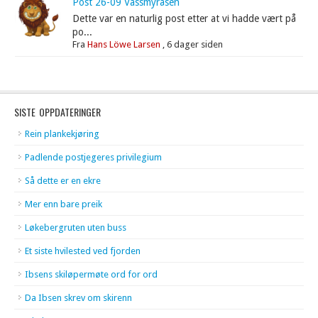
Post 26-09 Vassmyråsen
Dette var en naturlig post etter at vi hadde vært på
po...
Fra
Hans Löwe Larsen
,
6 dager siden
SISTE OPPDATERINGER
Rein plankekjøring
Padlende postjegeres privilegium
Så dette er en ekre
Mer enn bare preik
Løkebergruten uten buss
Et siste hvilested ved fjorden
Ibsens skiløpermøte ord for ord
Da Ibsen skrev om skirenn