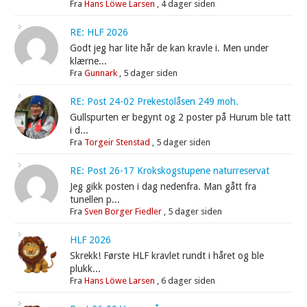
Fra
Hans Löwe Larsen
,
4 dager siden
RE: HLF 2026
Godt jeg har lite hår de kan kravle i. Men under
klærne...
Fra
Gunnark
,
5 dager siden
RE: Post 24-02 Prekestolåsen 249 moh.
Gullspurten er begynt og 2 poster på Hurum ble tatt
i d...
Fra
Torgeir Stenstad
,
5 dager siden
RE: Post 26-17 Krokskogstupene naturreservat
Jeg gikk posten i dag nedenfra. Man gått fra
tunellen p...
Fra
Sven Borger Fiedler
,
5 dager siden
HLF 2026
Skrekk! Første HLF kravlet rundt i håret og ble
plukk...
Fra
Hans Löwe Larsen
,
6 dager siden