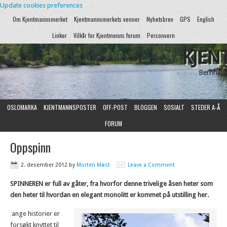
Update cookies preferences
Om Kjentmannsmerket
Kjentmannsmerkets venner
Nyhetsbrev
GPS
English
Linker
Vilkår for Kjentmenns forum
Personvern
KJEN
Bernhard
OSLOMARKA
KJENTMANNSPOSTER
OFF-POST
BLOGGEN
SOSIALT
STEDER A-Å
FORUM
Oppspinn
2. desember 2012
by
Morten Møst
Leave a Comment
SPINNEREN er full av gåter, fra hvorfor denne trivelige åsen heter som
den heter til hvordan en elegant monolitt er kommet på utstilling her.
ange historier er
forsøkt knyttet til