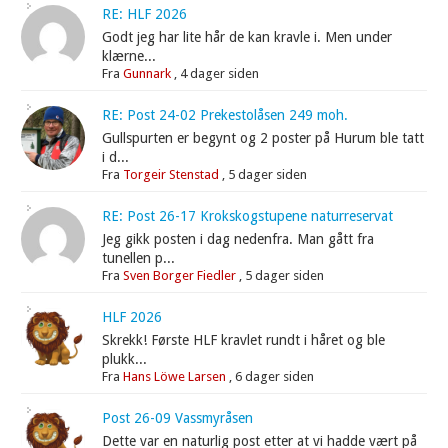
RE: HLF 2026
Godt jeg har lite hår de kan kravle i. Men under
klærne...
Fra
Gunnark
,
4 dager siden
RE: Post 24-02 Prekestolåsen 249 moh.
Gullspurten er begynt og 2 poster på Hurum ble tatt
i d...
Fra
Torgeir Stenstad
,
5 dager siden
RE: Post 26-17 Krokskogstupene naturreservat
Jeg gikk posten i dag nedenfra. Man gått fra
tunellen p...
Fra
Sven Borger Fiedler
,
5 dager siden
HLF 2026
Skrekk! Første HLF kravlet rundt i håret og ble
plukk...
Fra
Hans Löwe Larsen
,
6 dager siden
Post 26-09 Vassmyråsen
Dette var en naturlig post etter at vi hadde vært på