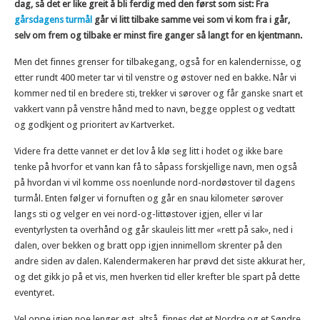
dag, så det er like greit å bli ferdig med den først som sist: Fra
gårsdagens turmål
går vi litt tilbake samme vei som vi kom fra i går,
selv om frem og tilbake er minst fire ganger så langt for en kjentmann.
Men det finnes grenser for tilbakegang, også for en kalendernisse, og
etter rundt 400 meter tar vi til venstre og østover ned en bakke. Når vi
kommer ned til en bredere sti, trekker vi sørover og får ganske snart et
vakkert vann på venstre hånd med to navn, begge opplest og vedtatt
og godkjent og prioritert av Kartverket.
Videre fra dette vannet er det lov å klø seg litt i hodet og ikke bare
tenke på hvorfor et vann kan få to såpass forskjellige navn, men også
på hvordan vi vil komme oss noenlunde nord-nordøstover til dagens
turmål. Enten følger vi fornuften og går en snau kilometer sørover
langs sti og velger en vei nord-og-littøstover igjen, eller vi lar
eventyrlysten ta overhånd og går skauleis litt mer «rett på sak», ned i
dalen, over bekken og bratt opp igjen innimellom skrenter på den
andre siden av dalen. Kalendermakeren har prøvd det siste akkurat her,
og det gikk jo på et vis, men hverken tid eller krefter ble spart på dette
eventyret.
Vel oppe igjen noe lenger øst, altså, finnes det et Nordre og et Søndre