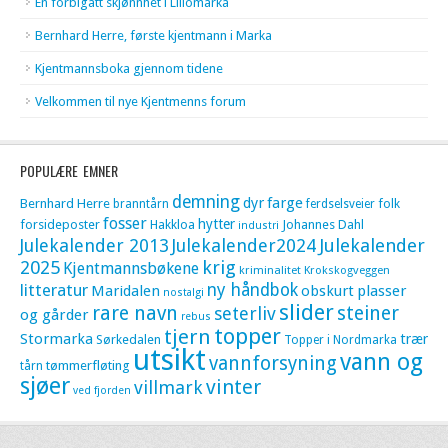
En forbigått skjønnhet i Lillomarka
Bernhard Herre, første kjentmann i Marka
Kjentmannsboka gjennom tidene
Velkommen til nye Kjentmenns forum
POPULÆRE EMNER
demning
dyr
farge
Bernhard Herre
folk
branntårn
ferdselsveier
fosser
hytter
forsideposter
Hakkloa
Johannes Dahl
industri
Julekalender 2013
Julekalender2024
Julekalender
krig
2025
Kjentmannsbøkene
kriminalitet
Krokskogveggen
litteratur
ny håndbok
Maridalen
obskurt
plasser
nostalgi
slider
rare navn
steiner
seterliv
og gårder
rebus
topper
tjern
Stormarka
trær
Sørkedalen
Topper i Nordmarka
utsikt
vann og
vannforsyning
tømmerfløting
tårn
sjøer
vinter
villmark
ved fjorden