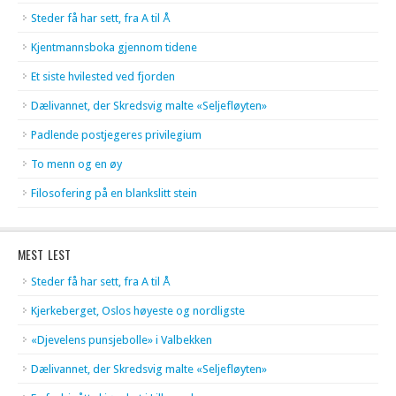
Steder få har sett, fra A til Å
Kjentmannsboka gjennom tidene
Et siste hvilested ved fjorden
Dælivannet, der Skredsvig malte «Seljefløyten»
Padlende postjegeres privilegium
To menn og en øy
Filosofering på en blankslitt stein
MEST LEST
Steder få har sett, fra A til Å
Kjerkeberget, Oslos høyeste og nordligste
«Djevelens punsjebolle» i Valbekken
Dælivannet, der Skredsvig malte «Seljefløyten»