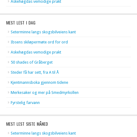
Askehøgdas vemodige prakt
MEST LEST I DAG
Seterminne langs skogsbilveiens kant
Ibsens skiløpermøte ord for ord
Askehøgdas vemodige prakt
50 shades of Gråberget
Steder få har sett, fra A til Å
Kjentmannsboka gjennom tidene
Merkesaker og mer på Smedmyrkollen
Fyrstelig farvann
MEST LEST SISTE MÅNED
Seterminne langs skogsbilveiens kant