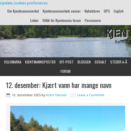
Update cookies preferences
Om Kjentmannsmerket
Kjentmannsmerkets venner
Nyhetsbrev
GPS
English
Linker
Vilkår for Kjentmenns forum
Personvern
KJEN
Bernhard
OSLOMARKA
KJENTMANNSPOSTER
OFF-POST
BLOGGEN
SOSIALT
STEDER A-Å
FORUM
12. desember: Kjært vann har mange navn
12. desember 2025
by
Victor Hansen
Leave a Comment