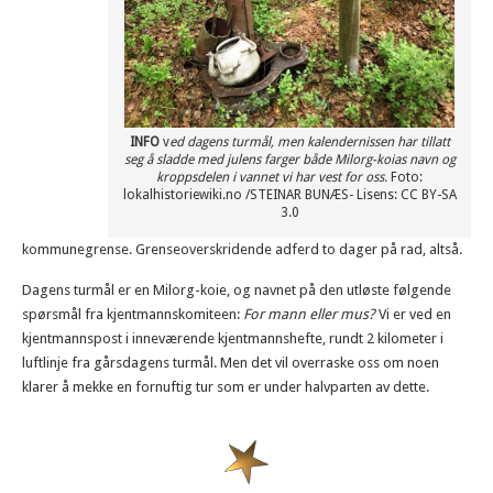
INFO
v
ed dagens turmål, men kalendernissen har tillatt
seg å sladde med julens farger både Milorg-koias navn og
kroppsdelen i vannet vi har vest for oss.
Foto:
lokalhistoriewiki.no /STEINAR BUNÆS- Lisens: CC BY-SA
3.0
kommunegrense. Grenseoverskridende adferd to dager på rad, altså.
Dagens turmål er en Milorg-koie, og navnet på den utløste følgende
spørsmål fra kjentmannskomiteen:
For mann eller mus?
Vi er ved en
kjentmannspost i inneværende kjentmannshefte, rundt 2 kilometer i
luftlinje fra gårsdagens turmål. Men det vil overraske oss om noen
klarer å mekke en fornuftig tur som er under halvparten av dette.