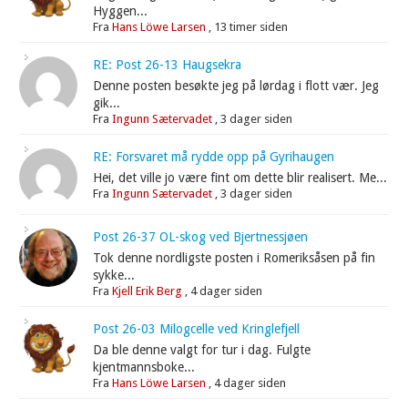
Hyggen...
Fra
Hans Löwe Larsen
,
13 timer siden
RE: Post 26-13 Haugsekra
Denne posten besøkte jeg på lørdag i flott vær. Jeg
gik...
Fra
Ingunn Sætervadet
,
3 dager siden
RE: Forsvaret må rydde opp på Gyrihaugen
Hei, det ville jo være fint om dette blir realisert. Me...
Fra
Ingunn Sætervadet
,
3 dager siden
Post 26-37 OL-skog ved Bjertnessjøen
Tok denne nordligste posten i Romeriksåsen på fin
sykke...
Fra
Kjell Erik Berg
,
4 dager siden
Post 26-03 Milogcelle ved Kringlefjell
Da ble denne valgt for tur i dag. Fulgte
kjentmannsboke...
Fra
Hans Löwe Larsen
,
4 dager siden