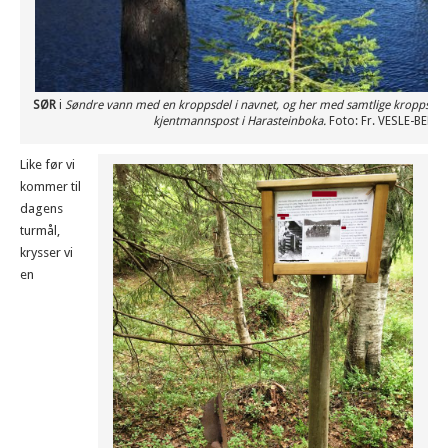
SØR
i
Søndre vann med en kroppsdel i navnet, og her med samtlige kroppsdele
kjentmannspost i Harasteinboka.
Foto: Fr. VESLE-BERN
Like før vi
kommer til
dagens
turmål,
krysser vi
en