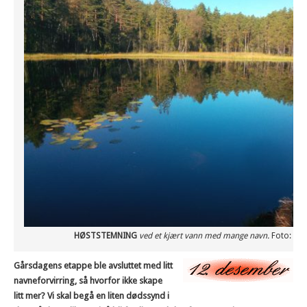
HØSTSTEMNING
ved et kjært vann med mange navn.
Foto: VI
Gårsdagens etappe ble avsluttet med litt
navneforvirring, så hvorfor ikke skape
litt mer? Vi skal begå en liten dødssynd i