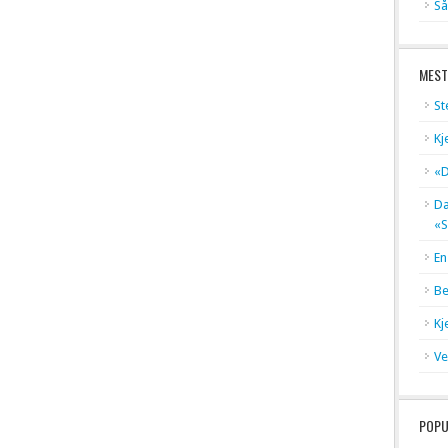
Så
MEST
St
Kj
«D
Dæ
«S
En
Be
Kj
Ve
POPU