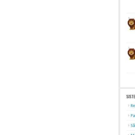
SIST
Re
Pa
Så