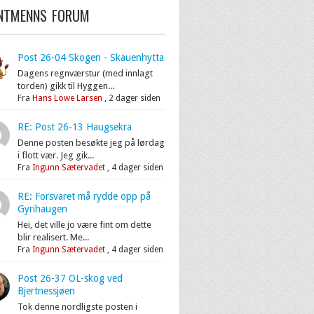
ENTMENNS FORUM
Post 26-04 Skogen - Skauenhytta
Dagens regnværstur (med innlagt
torden) gikk til Hyggen...
Fra
Hans Löwe Larsen
,
2 dager siden
RE: Post 26-13 Haugsekra
Denne posten besøkte jeg på lørdag
i flott vær. Jeg gik...
Fra
Ingunn Sætervadet
,
4 dager siden
RE: Forsvaret må rydde opp på
Gyrihaugen
Hei, det ville jo være fint om dette
blir realisert. Me...
Fra
Ingunn Sætervadet
,
4 dager siden
Post 26-37 OL-skog ved
Bjertnessjøen
Tok denne nordligste posten i