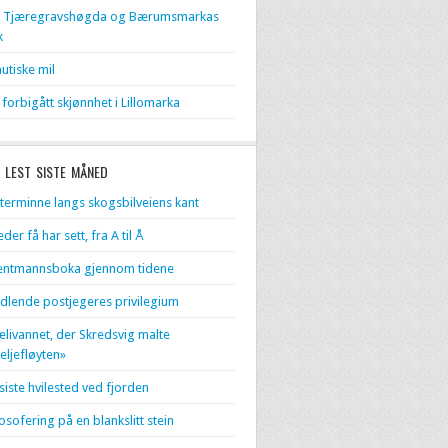
l Tjæregravshøgda og Bærumsmarkas
k
utiske mil
 forbigått skjønnhet i Lillomarka
 LEST SISTE MÅNED
terminne langs skogsbilveiens kant
eder få har sett, fra A til Å
entmannsboka gjennom tidene
dlende postjegeres privilegium
livannet, der Skredsvig malte
eljefløyten»
 siste hvilested ved fjorden
losofering på en blankslitt stein