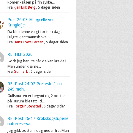
Romeriksåsen på fin sykke...
Fra
Kjell Erik Berg
,
5 dager siden
Post 26-03 Milogcelle ved
Kringlefjell
Da ble denne valgt for tur i dag.
Fulgte kjentmannsboke...
Fra
Hans Löwe Larsen
,
5 dager siden
RE: HLF 2026
Godt jeg har lite hår de kan kravle i.
Men under klærne...
Fra
Gunnark
,
6 dager siden
RE: Post 24-02 Prekestolåsen
249 moh.
Gullspurten er begynt og 2 poster
på Hurum ble tatt i d...
Fra
Torgeir Stenstad
,
6 dager siden
RE: Post 26-17 Krokskogstupene
naturreservat
Jeg gikk posten i dag nedenfra. Man