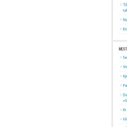
Ti
ta
Na
En
MEST
Se
St
Kj
Pa
Dæ
«S
Et
Fi