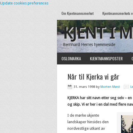
Update cookies preferences
Om Kjentmannsmerket
Kjentmannsmerkets v
KJENT I 
Bernhard Herres hjemmeside
OSLOMARKA
KJENTMANNSPOSTER
Når til Kjerka vi går
31. mars 1998
by
Morten Møst
L
KJERKA har sitt navn etter seg selv – en
og skip. Vi er her i en dal med flere 
I de mørke ukjente
landskaper hinsides den
nordvestlige utkant av