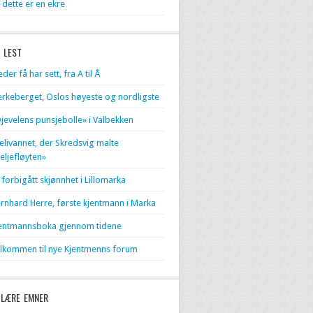
 dette er en ekre
 LEST
eder få har sett, fra A til Å
erkeberget, Oslos høyeste og nordligste
jevelens punsjebolle» i Valbekken
livannet, der Skredsvig malte
eljefløyten»
 forbigått skjønnhet i Lillomarka
rnhard Herre, første kjentmann i Marka
entmannsboka gjennom tidene
lkommen til nye Kjentmenns forum
LÆRE EMNER