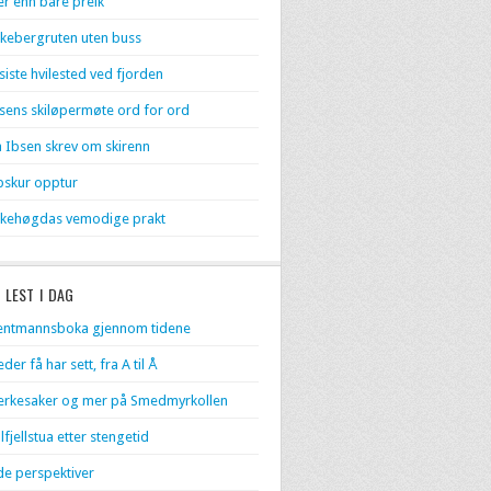
r enn bare preik
kebergruten uten buss
 siste hvilested ved fjorden
sens skiløpermøte ord for ord
 Ibsen skrev om skirenn
skur opptur
kehøgdas vemodige prakt
 LEST I DAG
entmannsboka gjennom tidene
eder få har sett, fra A til Å
rkesaker og mer på Smedmyrkollen
lfjellstua etter stengetid
de perspektiver