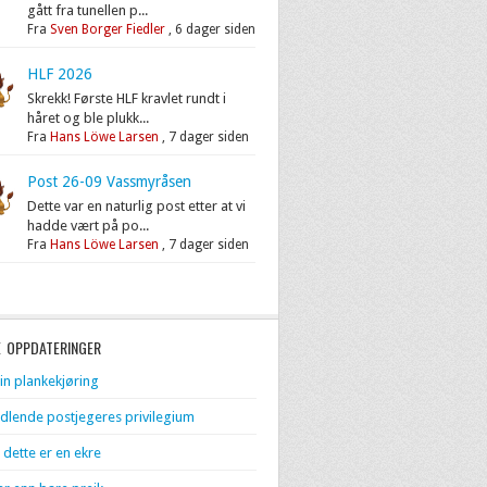
gått fra tunellen p...
Fra
Sven Borger Fiedler
,
6 dager siden
HLF 2026
Skrekk! Første HLF kravlet rundt i
håret og ble plukk...
Fra
Hans Löwe Larsen
,
7 dager siden
Post 26-09 Vassmyråsen
Dette var en naturlig post etter at vi
hadde vært på po...
Fra
Hans Löwe Larsen
,
7 dager siden
E OPPDATERINGER
in plankekjøring
dlende postjegeres privilegium
 dette er en ekre