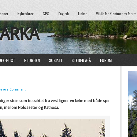
enner
Nyhetsbrev
GPS
English
Linker
Vilkår for Kjentmenns forum
MARKA
OFF-POST
BLOGGEN
SOSIALT
STEDER A-Å
FORUM
eave a Comment
 diger stein som betraktet fra vest ligner en kirke med både spir
navn, mellom Holoaseter og Katnosa.