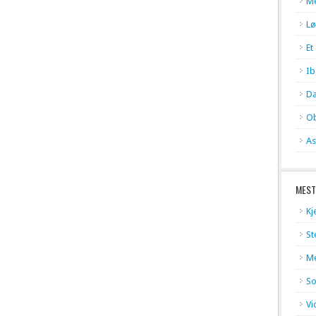
Me
Lø
Et
Ib
Da
Ob
As
MEST
Kj
St
Me
So
Vi