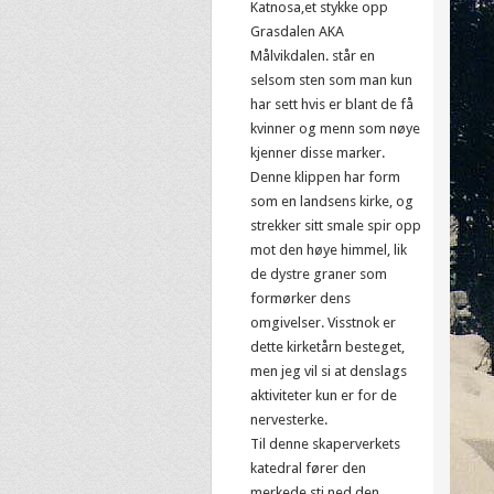
Katnosa,et stykke opp
Grasdalen AKA
Målvikdalen. står en
selsom sten som man kun
har sett hvis er blant de få
kvinner og menn som nøye
kjenner disse marker.
Denne klippen har form
som en landsens kirke, og
strekker sitt smale spir opp
mot den høye himmel, lik
de dystre graner som
formørker dens
omgivelser. Visstnok er
dette kirketårn besteget,
men jeg vil si at denslags
aktiviteter kun er for de
nervesterke.
Til denne skaperverkets
katedral fører den
merkede sti ned den