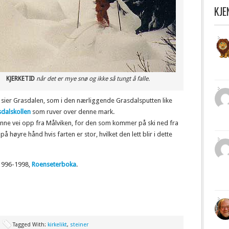
KJ
KJERKETID
når det er mye snø og ikke så tungt å falle.
e sier Grasdalen, som i den nærliggende Grasdalsputten like
sdalskollen
som ruver over denne mark.
 denne vei opp fra Målviken, for den som kommer på ski ned fra
å høyre hånd hvis farten er stor, hvilket den lett blir i dette
 1996-1998,
Roenseterboka
.
Tagged With:
kirkelikt
,
steiner