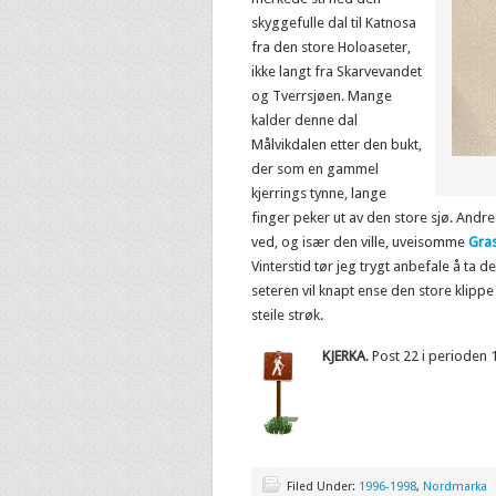
skyggefulle dal til Katnosa
fra den store Holoaseter,
ikke langt fra Skarvevandet
og Tverrsjøen. Mange
kalder denne dal
Målvikdalen etter den bukt,
der som en gammel
kjerrings tynne, lange
finger peker ut av den store sjø. Andr
ved, og især den ville, uveisomme
Gra
Vinterstid tør jeg trygt anbefale å ta
seteren vil knapt ense den store klippe p
steile strøk.
KJERKA
. Post 22 i perioden
Filed Under:
1996-1998
,
Nordmarka