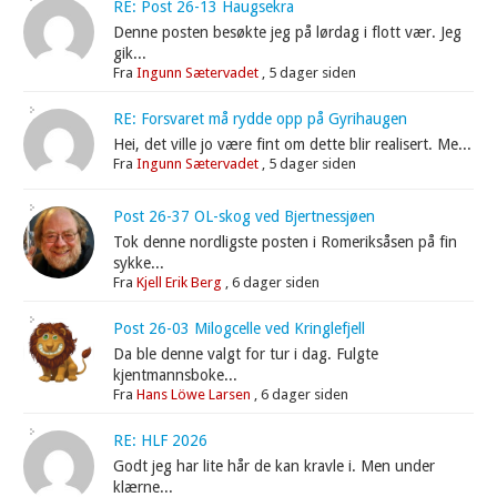
RE: Post 26-13 Haugsekra
Denne posten besøkte jeg på lørdag i flott vær. Jeg
gik...
Fra
Ingunn Sætervadet
,
5 dager siden
RE: Forsvaret må rydde opp på Gyrihaugen
Hei, det ville jo være fint om dette blir realisert. Me...
Fra
Ingunn Sætervadet
,
5 dager siden
Post 26-37 OL-skog ved Bjertnessjøen
Tok denne nordligste posten i Romeriksåsen på fin
sykke...
Fra
Kjell Erik Berg
,
6 dager siden
Post 26-03 Milogcelle ved Kringlefjell
Da ble denne valgt for tur i dag. Fulgte
kjentmannsboke...
Fra
Hans Löwe Larsen
,
6 dager siden
RE: HLF 2026
Godt jeg har lite hår de kan kravle i. Men under
klærne...