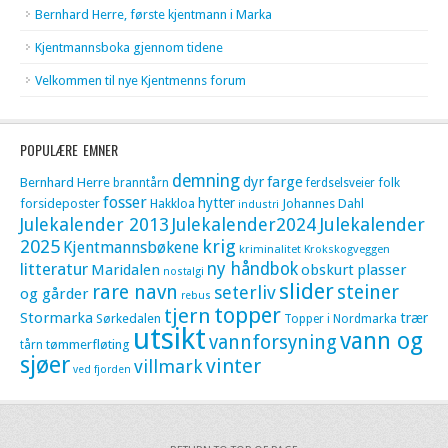
Bernhard Herre, første kjentmann i Marka
Kjentmannsboka gjennom tidene
Velkommen til nye Kjentmenns forum
POPULÆRE EMNER
demning
dyr
farge
Bernhard Herre
folk
branntårn
ferdselsveier
fosser
hytter
forsideposter
Hakkloa
Johannes Dahl
industri
Julekalender 2013
Julekalender2024
Julekalender
krig
2025
Kjentmannsbøkene
kriminalitet
Krokskogveggen
litteratur
ny håndbok
Maridalen
obskurt
plasser
nostalgi
slider
rare navn
steiner
seterliv
og gårder
rebus
topper
tjern
Stormarka
trær
Sørkedalen
Topper i Nordmarka
utsikt
vann og
vannforsyning
tømmerfløting
tårn
sjøer
vinter
villmark
ved fjorden