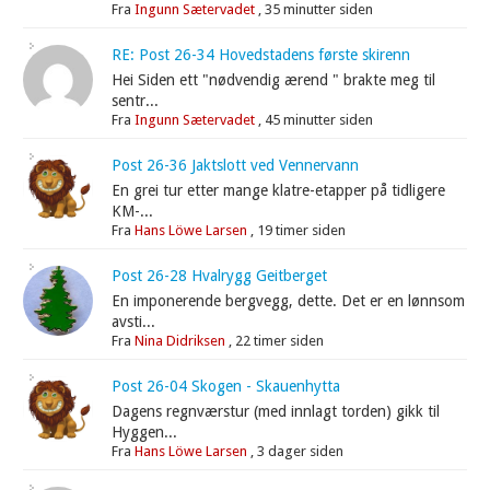
Fra
Ingunn Sætervadet
,
35 minutter siden
RE: Post 26-34 Hovedstadens første skirenn
Hei Siden ett "nødvendig ærend " brakte meg til
sentr...
Fra
Ingunn Sætervadet
,
45 minutter siden
Post 26-36 Jaktslott ved Vennervann
En grei tur etter mange klatre-etapper på tidligere
KM-...
Fra
Hans Löwe Larsen
,
19 timer siden
Post 26-28 Hvalrygg Geitberget
En imponerende bergvegg, dette. Det er en lønnsom
avsti...
Fra
Nina Didriksen
,
22 timer siden
Post 26-04 Skogen - Skauenhytta
Dagens regnværstur (med innlagt torden) gikk til
Hyggen...
Fra
Hans Löwe Larsen
,
3 dager siden