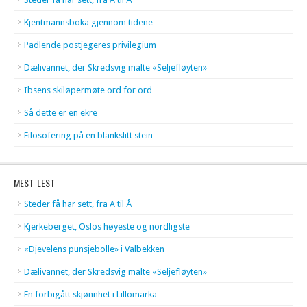
Kjentmannsboka gjennom tidene
Padlende postjegeres privilegium
Dælivannet, der Skredsvig malte «Seljefløyten»
Ibsens skiløpermøte ord for ord
Så dette er en ekre
Filosofering på en blankslitt stein
MEST LEST
Steder få har sett, fra A til Å
Kjerkeberget, Oslos høyeste og nordligste
«Djevelens punsjebolle» i Valbekken
Dælivannet, der Skredsvig malte «Seljefløyten»
En forbigått skjønnhet i Lillomarka