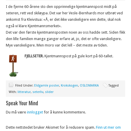
I de fjerne 60-årene sto den opprinnelige kjentmannspost midt på
seteren, rett ved skiløypa. Det var her Vesle-Bernhards mor utbrøt ved
ankomst fra Kleivstua: «Å, er det ikke vanskeligere enn dette, skal nok
også vi klare Kjentmannsmerket».
Det var den første kjentmannsposten noen av oss hadde sett. Siden fikk
den lille familien mange ganger erfare at, jo, det er ofte vanskeligere.
Mye vanskeligere. Men moro var det lell – det meste av tiden.
FJELLSETER.
Kjentmannspost på gule kort på 60-tallet.
Filed Under:
Eldgamle poster
,
Krokskogen
,
OSLOMARKA
Tagged
With:
litteratur
,
seterliv
,
slider
Speak Your Mind
Du må være
innlogget
for å kunne kommentere.
Dette nettstedet bruker Akismet for å redusere spam.
Finn ut mer om