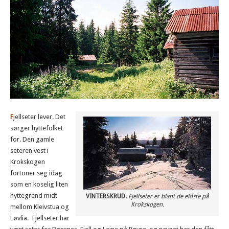
F
jellseter lever. Det
sørger hyttefolket
for. Den gamle
seteren vest i
Krokskogen
fortoner seg idag
som en koselig liten
hyttegrend midt
VINTERSKRUD.
Fjellseter er blant de eldste på
Krokskogen.
mellom Kleivstua og
Løvlia.
Fjellseter har