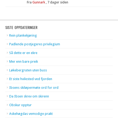
Fra
Gunnark
,
7 dager siden
SISTE OPPDATERINGER
Rein plankekjøring
Padlende postjegeres privilegium
Så dette er en ekre
Mer enn bare preik
Løkebergruten uten buss
Et siste hvilested ved fjorden
Ibsens skiløpermøte ord for ord
Da Ibsen skrev om skirenn
Obskur opptur
Askehøgdas vemodige prakt