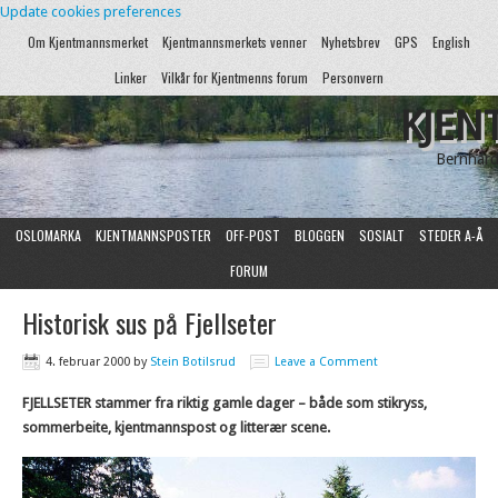
Update cookies preferences
Om Kjentmannsmerket
Kjentmannsmerkets venner
Nyhetsbrev
GPS
English
Linker
Vilkår for Kjentmenns forum
Personvern
KJEN
Bernhard
OSLOMARKA
KJENTMANNSPOSTER
OFF-POST
BLOGGEN
SOSIALT
STEDER A-Å
FORUM
Historisk sus på Fjellseter
4. februar 2000
by
Stein Botilsrud
Leave a Comment
FJELLSETER stammer fra riktig gamle dager – både som stikryss,
sommerbeite, kjentmannspost og litterær scene.