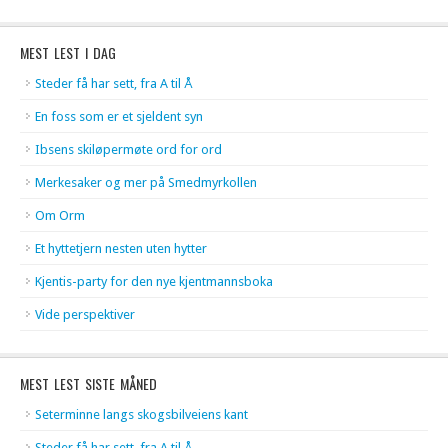
MEST LEST I DAG
Steder få har sett, fra A til Å
En foss som er et sjeldent syn
Ibsens skiløpermøte ord for ord
Merkesaker og mer på Smedmyrkollen
Om Orm
Et hyttetjern nesten uten hytter
Kjentis-party for den nye kjentmannsboka
Vide perspektiver
MEST LEST SISTE MÅNED
Seterminne langs skogsbilveiens kant
Steder få har sett, fra A til Å