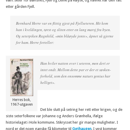
vært seter for Bønsnes, Fjell og Leine på Røyse, og navnet har den fått
etter gården Fjell.
Bernhard Herre var en flittig gjest på Fjellseteren. Hit kom
han i kveldingen, tørst og sliten etter en lang marsj fra byen.
Og seterpiken Ragnhild, «min blåøyde jente», åpnet så gjerne
for ham. Herre forteller:
Han hviler natten over i seteren, men deri er
intet ondt. Mellom dette par er der et søsken-
forhold, som den ensomme naturs genius har
helliget».
Herres bok,
1967-utgaven
Det ble slutt på setring her rett etter krigen, og de
siste seterfolkene var Johanne og Anders Grønhella, ifølge
historielaget i Hole kommune. Stikrysset her gir mange muligheter. I
nord er det noen ganske få kilometer til
Gyrihaugen
. I vest kommer