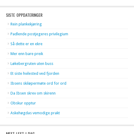
SISTE OPPDATERINGER
Rein plankekjøring
Padlende postjegeres privilegium
Så dette er en ekre
Mer enn bare preik
Løkebergruten uten buss
Et siste hvilested ved fjorden
Ibsens skiløpermøte ord for ord
Da Ibsen skrev om skirenn
Obskur opptur
Askehøgdas vemodige prakt
MEST LEST I DAG