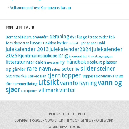
Velkommen til nye Kjentmenns forum
POPULÆRE EMNER
demning
dyr
farge
Bernhard Herre
folk
branntårn
ferdselsveier
fosser
hytter
forsideposter
Hakkloa
Johannes Dahl
industri
Julekalender 2013
Julekalender2024
Julekalender
krig
2025
Kjentmannsbøkene
kriminalitet
Krokskogveggen
litteratur
ny håndbok
Maridalen
obskurt
plasser
nostalgi
slider
rare navn
steiner
seterliv
og gårder
rebus
topper
tjern
Stormarka
trær
Sørkedalen
Topper i Nordmarka
utsikt
vann og
vannforsyning
tømmerfløting
tårn
sjøer
vinter
villmark
ved fjorden
RETURN TO TOP OF PAGE
COPYRIGHT © 2026 ·
NEWS CHILD THEME
ON
GENESIS FRAMEWORK
·
WORDPRESS
·
LOG IN