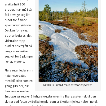
er ikke helt 360
grader, man må i så
fall bevege seg litt
rundt for å finne
åpent utsyn østover.
Det kan for øvrig
godt anbefales, det
vidstrakte topp-
platået er lettgått så
lenge man vokter
seg vel for å plumpe
i en av myrene.
Flere ruter leder inn i
naturreservatet,
men blåstien som en
NORDLIG utsikt fra kjentmannsposten.
gang gikk her, blir
ikke lenger merket.
En populær rute er å følge skogsbilveien fra Bjørgeseter helt til den
slutter ved foten av Bukkehøgda, som er Skotjernfjellets nabo i nord.