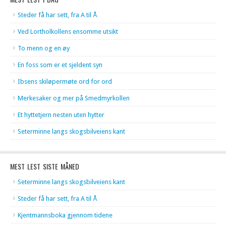
Steder få har sett, fra A til Å
Ved Lortholkollens ensomme utsikt
To menn og en øy
En foss som er et sjeldent syn
Ibsens skiløpermøte ord for ord
Merkesaker og mer på Smedmyrkollen
Et hyttetjern nesten uten hytter
Seterminne langs skogsbilveiens kant
MEST LEST SISTE MÅNED
Seterminne langs skogsbilveiens kant
Steder få har sett, fra A til Å
Kjentmannsboka gjennom tidene