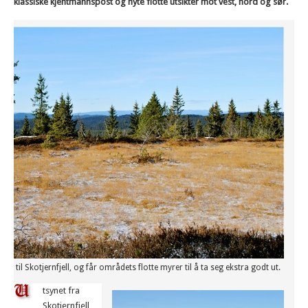
klassiske kjentmannspost og nyte flotte utsikter mot vest, nord og sør.
til Skotjernfjell, og får områdets flotte myrer til å ta seg ekstra godt ut.
tsynet fra
Skotjernfjell