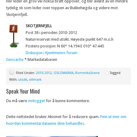
Her leder en grov vei nokså bratt oppover, og blir avløst av en mindre
tydelig sti som leder over toppen av Bukkehøgda og videre mot
Skotjernfjell.
SKOTJERNFJELL
Post 38 i perioden 2010-2012
Naturreservat med utsikt. Høyeste punkt 647 m.o.h
Postens posisjon: N 60° 14.194 E 010° 47.445
Diskusjon i Kjentmenns forum
Geocache
* Markadatabasen
Filed Under:
2010-2012
,
OSLOMARKA
,
Romeriksåsene
Tagged
With:
utsikt
,
villmark
Speak Your Mind
Du må være
innlogget
for å kunne kommentere.
Dette nettstedet bruker Akismet for å redusere spam.
Finn ut mer om
hvordan kommentardataene dine behandles.