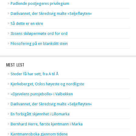
Padlende postjegeres privilegium
Dælivannet, der Skredsvig malte «Seljefløyten»
Så dette er en ekre
Ibsens skiløpermøte ord for ord
Filosofering på en blankslitt stein
MEST LEST
Steder få har sett, fra A til Å
Kjerkeberget, Oslos høyeste og nordligste
«Djevelens punsjebolle» i Valbekken
Dælivannet, der Skredsvig malte «Seljefløyten»
En forbigått skjønnhet i Lillomarka
Bernhard Herre, første kjentmann i Marka
Kjentmannsboka gjennom tidene