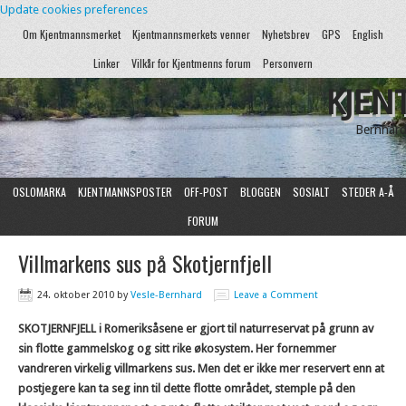
Update cookies preferences
Om Kjentmannsmerket
Kjentmannsmerkets venner
Nyhetsbrev
GPS
English
Linker
Vilkår for Kjentmenns forum
Personvern
KJEN
Bernhard
OSLOMARKA
KJENTMANNSPOSTER
OFF-POST
BLOGGEN
SOSIALT
STEDER A-Å
FORUM
Villmarkens sus på Skotjernfjell
24. oktober 2010
by
Vesle-Bernhard
Leave a Comment
SKOTJERNFJELL i Romeriksåsene er gjort til naturreservat på grunn av
sin flotte gammelskog og sitt rike økosystem. Her fornemmer
vandreren virkelig villmarkens sus. Men det er ikke mer reservert enn at
postjegere kan ta seg inn til dette flotte området, stemple på den