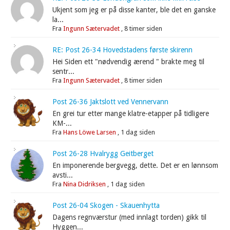
Ukjent som jeg er på disse kanter, ble det en ganske
la...
Fra
Ingunn Sætervadet
,
8 timer siden
RE: Post 26-34 Hovedstadens første skirenn
Hei Siden ett "nødvendig ærend " brakte meg til
sentr...
Fra
Ingunn Sætervadet
,
8 timer siden
Post 26-36 Jaktslott ved Vennervann
En grei tur etter mange klatre-etapper på tidligere
KM-...
Fra
Hans Löwe Larsen
,
1 dag siden
Post 26-28 Hvalrygg Geitberget
En imponerende bergvegg, dette. Det er en lønnsom
avsti...
Fra
Nina Didriksen
,
1 dag siden
Post 26-04 Skogen - Skauenhytta
Dagens regnværstur (med innlagt torden) gikk til
Hyggen...