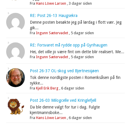
Fra
Hans Löwe Larsen
,
3 dager siden
RE: Post 26-13 Haugsekra
Denne posten besøkte jeg på lørdag i flott vær. Jeg
gik...
Fra
Ingunn Sætervadet
,
5 dager siden
RE: Forsvaret må rydde opp på Gyrihaugen
Hei, det ville jo være fint om dette blir realisert. Me...
Fra
Ingunn Sætervadet
,
5 dager siden
Post 26-37 OL-skog ved Bjertnessjøen
Tok denne nordligste posten i Romeriksåsen på fin
sykke...
Fra
Kjell Erik Berg
,
6 dager siden
Post 26-03 Milogcelle ved Kringlefjell
Da ble denne valgt for tur i dag. Fulgte
kjentmannsboke...
Fra
Hans Löwe Larsen
,
6 dager siden