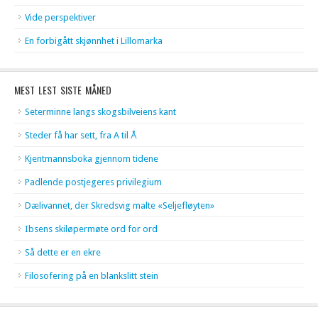
Vide perspektiver
En forbigått skjønnhet i Lillomarka
MEST LEST SISTE MÅNED
Seterminne langs skogsbilveiens kant
Steder få har sett, fra A til Å
Kjentmannsboka gjennom tidene
Padlende postjegeres privilegium
Dælivannet, der Skredsvig malte «Seljefløyten»
Ibsens skiløpermøte ord for ord
Så dette er en ekre
Filosofering på en blankslitt stein