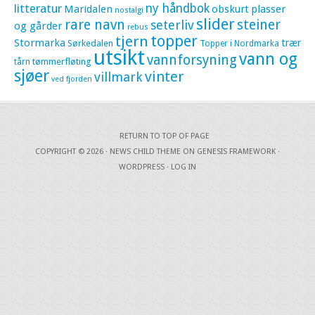
litteratur
ny håndbok
Maridalen
obskurt
plasser
nostalgi
slider
rare navn
steiner
seterliv
og gårder
rebus
topper
tjern
Stormarka
trær
Sørkedalen
Topper i Nordmarka
utsikt
vann og
vannforsyning
tømmerfløting
tårn
sjøer
vinter
villmark
ved fjorden
RETURN TO TOP OF PAGE
COPYRIGHT © 2026 ·
NEWS CHILD THEME
ON
GENESIS FRAMEWORK
·
WORDPRESS
·
LOG IN