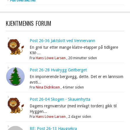
Full oversikt her
KJENTMENNS FORUM
Post 26-36 Jaktslott ved Vennervann
En grei tur etter mange klatre-etapper på tidligere
KM-...
Fra
Hans Löwe Larsen
,
20 minutter siden
Post 26-28 Hvalrygg Geitberget
En imponerende bergvegg, dette. Det er en lønnsom
avsti...
Fra
Nina Didriksen
,
4 timer siden
Post 26-04 Skogen - Skauenhytta
Dagens regnværstur (med innlagt torden) gikk til
Hyggen...
Fra
Hans Löwe Larsen
,
2 dager siden
RE: Post 26-13 Haugsekra