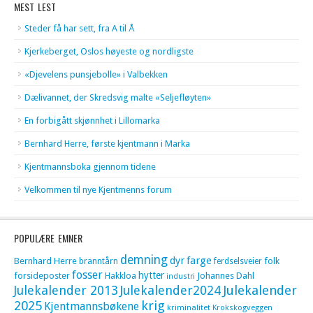
MEST LEST
Steder få har sett, fra A til Å
Kjerkeberget, Oslos høyeste og nordligste
«Djevelens punsjebolle» i Valbekken
Dælivannet, der Skredsvig malte «Seljefløyten»
En forbigått skjønnhet i Lillomarka
Bernhard Herre, første kjentmann i Marka
Kjentmannsboka gjennom tidene
Velkommen til nye Kjentmenns forum
POPULÆRE EMNER
demning
dyr
farge
Bernhard Herre
folk
branntårn
ferdselsveier
fosser
hytter
forsideposter
Hakkloa
Johannes Dahl
industri
Julekalender 2013
Julekalender2024
Julekalender
krig
2025
Kjentmannsbøkene
kriminalitet
Krokskogveggen