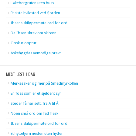
Løkebergruten uten buss
Et siste hvilested ved fjorden
Ibsens skiløpermøte ord for ord
Da Ibsen skrev om skirenn
Obskur opptur
Askehøgdas vemodige prakt
MEST LEST I DAG
Merkesaker og mer på Smedmyrkollen
En foss som er et sjeldent syn
Steder få har sett, fra A til Å
Noen små ord om fett flesk
Ibsens skiløpermøte ord for ord
Et hyttetjern nesten uten hytter