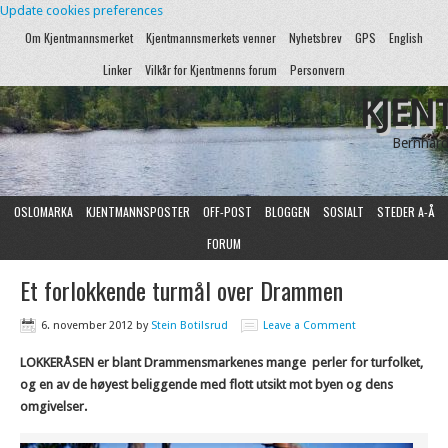
Update cookies preferences
Om Kjentmannsmerket
Kjentmannsmerkets venner
Nyhetsbrev
GPS
English
Linker
Vilkår for Kjentmenns forum
Personvern
KJEN
Bernhard
OSLOMARKA
KJENTMANNSPOSTER
OFF-POST
BLOGGEN
SOSIALT
STEDER A-Å
FORUM
Et forlokkende turmål over Drammen
6. november 2012
by
Stein Botilsrud
Leave a Comment
LOKKERÅSEN er blant Drammensmarkenes mange perler for turfolket,
og en av de høyest beliggende med flott utsikt mot byen og dens
omgivelser.