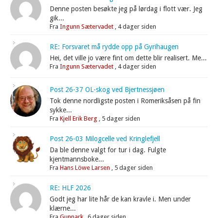
Denne posten besøkte jeg på lørdag i flott vær. Jeg
gik...
Fra
Ingunn Sætervadet
,
4 dager siden
RE: Forsvaret må rydde opp på Gyrihaugen
Hei, det ville jo være fint om dette blir realisert. Me...
Fra
Ingunn Sætervadet
,
4 dager siden
Post 26-37 OL-skog ved Bjertnessjøen
Tok denne nordligste posten i Romeriksåsen på fin
sykke...
Fra
Kjell Erik Berg
,
5 dager siden
Post 26-03 Milogcelle ved Kringlefjell
Da ble denne valgt for tur i dag. Fulgte
kjentmannsboke...
Fra
Hans Löwe Larsen
,
5 dager siden
RE: HLF 2026
Godt jeg har lite hår de kan kravle i. Men under
klærne...
Fra
Gunnark
,
6 dager siden