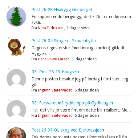
Post 26-28 Hvalrygg Geitberget
En imponerende bergvegg, dette. Det er en lønnsom
avsti...
Fra
Nina Didriksen
,
2 dager siden
Post 26-04 Skogen - Skauenhytta
Dagens regnværstur (med innlagt torden) gikk til
Hyggen...
Fra
Hans Löwe Larsen
,
3 dager siden
RE: Post 26-13 Haugsekra
Denne posten besøkte jeg på lørdag i flott vær. Jeg
gik...
Fra
Ingunn Sætervadet
,
6 dager siden
RE: Forsvaret må rydde opp på Gyrihaugen
Hei, det ville jo være fint om dette blir realisert. Me...
Fra
Ingunn Sætervadet
,
6 dager siden
Post 26-37 OL-skog ved Bjertnessjøen
Tok denne nordligste posten i Romeriksåsen på fin