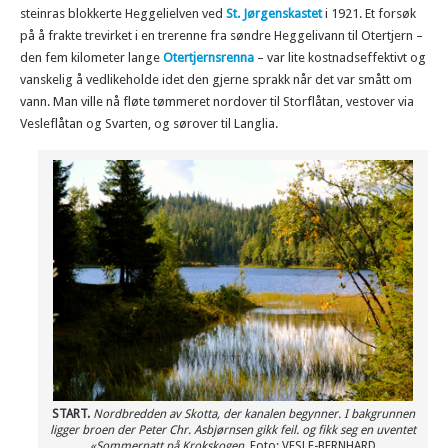
steinras blokkerte Heggelielven ved
St. Jørgenskastet
i 1921. Et forsøk
på å frakte trevirket i en trerenne fra søndre Heggelivann til Otertjern –
den fem kilometer lange
Otertjernsrenna
– var lite kostnadseffektivt og
vanskelig å vedlikeholde idet den gjerne sprakk når det var smått om
vann. Man ville nå fløte tømmeret nordover til Storflåtan, vestover via
Vesleflåtan og Svarten, og sørover til Langlia.
START.
Nordbredden av Skotta, der kanalen begynner. I bakgrunnen
ligger broen der Peter Chr. Asbjørnsen gikk feil. og fikk seg en uventet
«Sommernatt på Krokskogen.
Foto: VESLE-BERNHARD