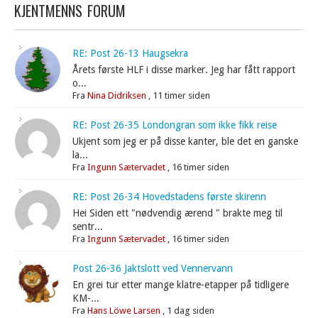
KJENTMENNS FORUM
RE: Post 26-13 Haugsekra
Årets første HLF i disse marker. Jeg har fått rapport
o...
Fra
Nina Didriksen
,
11 timer siden
RE: Post 26-35 Londongran som ikke fikk reise
Ukjent som jeg er på disse kanter, ble det en ganske
la...
Fra
Ingunn Sætervadet
,
16 timer siden
RE: Post 26-34 Hovedstadens første skirenn
Hei Siden ett "nødvendig ærend " brakte meg til
sentr...
Fra
Ingunn Sætervadet
,
16 timer siden
Post 26-36 Jaktslott ved Vennervann
En grei tur etter mange klatre-etapper på tidligere
KM-...
Fra
Hans Löwe Larsen
,
1 dag siden