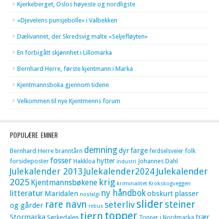
Kjerkeberget, Oslos høyeste og nordligste
«Djevelens punsjebolle» i Valbekken
Dælivannet, der Skredsvig malte «Seljefløyten»
En forbigått skjønnhet i Lillomarka
Bernhard Herre, første kjentmann i Marka
Kjentmannsboka gjennom tidene
Velkommen til nye Kjentmenns forum
POPULÆRE EMNER
demning
dyr
farge
Bernhard Herre
folk
branntårn
ferdselsveier
fosser
hytter
forsideposter
Hakkloa
Johannes Dahl
industri
Julekalender 2013
Julekalender2024
Julekalender
krig
2025
Kjentmannsbøkene
kriminalitet
Krokskogveggen
litteratur
ny håndbok
Maridalen
obskurt
plasser
nostalgi
slider
rare navn
steiner
seterliv
og gårder
rebus
topper
tjern
Stormarka
trær
Sørkedalen
Topper i Nordmarka