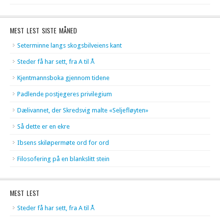
MEST LEST SISTE MÅNED
Seterminne langs skogsbilveiens kant
Steder få har sett, fra A til Å
Kjentmannsboka gjennom tidene
Padlende postjegeres privilegium
Dælivannet, der Skredsvig malte «Seljefløyten»
Så dette er en ekre
Ibsens skiløpermøte ord for ord
Filosofering på en blankslitt stein
MEST LEST
Steder få har sett, fra A til Å