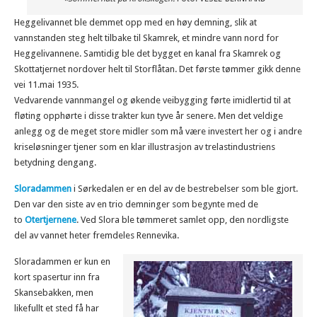
Heggelivannet ble demmet opp med en høy demning, slik at
vannstanden steg helt tilbake til Skamrek, et mindre vann nord for
Heggelivannene. Samtidig ble det bygget en kanal fra Skamrek og
Skottatjernet nordover helt til Storflåtan. Det første tømmer gikk denne
vei 11.mai 1935.
Vedvarende vannmangel og økende veibygging førte imidlertid til at
fløting opphørte i disse trakter kun tyve år senere. Men det veldige
anlegg og de meget store midler som må være investert her og i andre
kriseløsninger tjener som en klar illustrasjon av trelastindustriens
betydning dengang.
Sloradammen
i Sørkedalen er en del av de bestrebelser som ble gjort.
Den var den siste av en trio demninger som begynte med de
to
Otertjernene
. Ved Slora ble tømmeret samlet opp, den nordligste
del av vannet heter fremdeles Rennevika.
Sloradammen er kun en
kort spasertur inn fra
Skansebakken, men
likefullt et sted få har