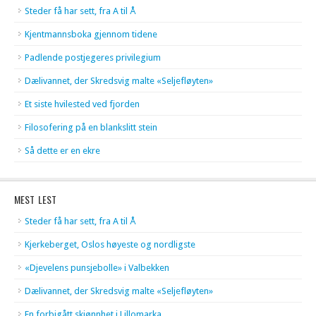
Steder få har sett, fra A til Å
Kjentmannsboka gjennom tidene
Padlende postjegeres privilegium
Dælivannet, der Skredsvig malte «Seljefløyten»
Et siste hvilested ved fjorden
Filosofering på en blankslitt stein
Så dette er en ekre
MEST LEST
Steder få har sett, fra A til Å
Kjerkeberget, Oslos høyeste og nordligste
«Djevelens punsjebolle» i Valbekken
Dælivannet, der Skredsvig malte «Seljefløyten»
En forbigått skjønnhet i Lillomarka