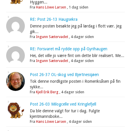
Hyggen...
Fra
Hans Löwe Larsen
,
1 dag siden
RE: Post 26-13 Haugsekra
Denne posten besøkte jeg på lørdag i flott vær. Jeg
gik...
Fra
Ingunn Sætervadet
,
4 dager siden
RE: Forsvaret må rydde opp på Gyrihaugen
Hei, det ville jo være fint om dette blir realisert. Me...
Fra
Ingunn Sætervadet
,
4 dager siden
Post 26-37 OL-skog ved Bjertnessjøen
Tok denne nordligste posten i Romeriksåsen på fin
sykke...
Fra
Kjell Erik Berg
,
4 dager siden
Post 26-03 Milogcelle ved Kringlefjell
Da ble denne valgt for tur i dag. Fulgte
kjentmannsboke...
Fra
Hans Löwe Larsen
,
4 dager siden