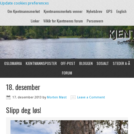
Update cookies preferences
Om Kjentmannsmerket
Kjentmannsmerkets venner
Nyhetsbrev
GPS
English
Linker
Vilkår for Kjentmenns forum
Personvern
KJEN
Bernhard
OSLOMARKA
KJENTMANNSPOSTER
OFF-POST
BLOGGEN
SOSIALT
STEDER A-Å
FORUM
18. desember
17. desember 2013
by
Morten Møst
Leave a Comment
Slipp deg løs!