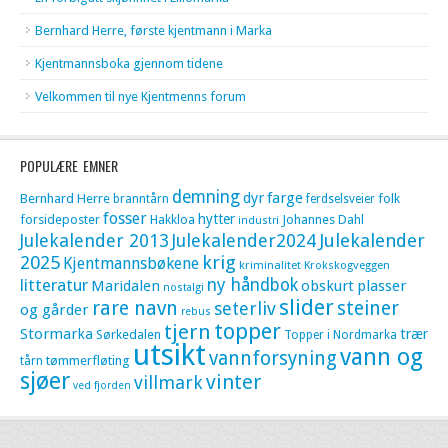
Bernhard Herre, første kjentmann i Marka
Kjentmannsboka gjennom tidene
Velkommen til nye Kjentmenns forum
POPULÆRE EMNER
demning
dyr
farge
Bernhard Herre
folk
branntårn
ferdselsveier
fosser
hytter
forsideposter
Hakkloa
Johannes Dahl
industri
Julekalender 2013
Julekalender2024
Julekalender
krig
2025
Kjentmannsbøkene
kriminalitet
Krokskogveggen
litteratur
ny håndbok
Maridalen
obskurt
plasser
nostalgi
slider
rare navn
steiner
seterliv
og gårder
rebus
topper
tjern
Stormarka
trær
Sørkedalen
Topper i Nordmarka
utsikt
vann og
vannforsyning
tømmerfløting
tårn
sjøer
vinter
villmark
ved fjorden