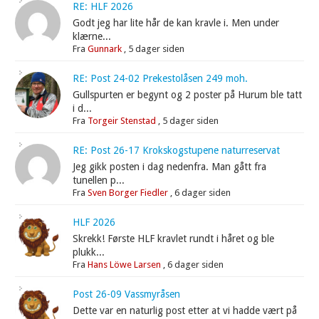
RE: HLF 2026
Godt jeg har lite hår de kan kravle i. Men under
klærne...
Fra
Gunnark
,
5 dager siden
RE: Post 24-02 Prekestolåsen 249 moh.
Gullspurten er begynt og 2 poster på Hurum ble tatt
i d...
Fra
Torgeir Stenstad
,
5 dager siden
RE: Post 26-17 Krokskogstupene naturreservat
Jeg gikk posten i dag nedenfra. Man gått fra
tunellen p...
Fra
Sven Borger Fiedler
,
6 dager siden
HLF 2026
Skrekk! Første HLF kravlet rundt i håret og ble
plukk...
Fra
Hans Löwe Larsen
,
6 dager siden
Post 26-09 Vassmyråsen
Dette var en naturlig post etter at vi hadde vært på