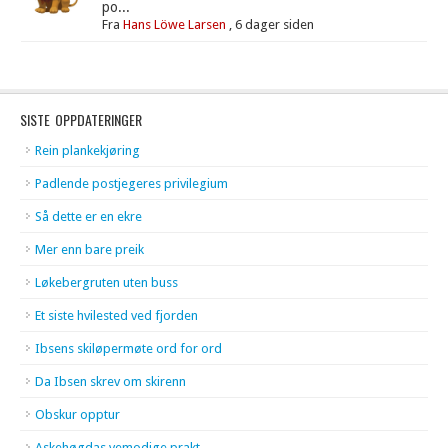
po...
Fra
Hans Löwe Larsen
,
6 dager siden
SISTE OPPDATERINGER
Rein plankekjøring
Padlende postjegeres privilegium
Så dette er en ekre
Mer enn bare preik
Løkebergruten uten buss
Et siste hvilested ved fjorden
Ibsens skiløpermøte ord for ord
Da Ibsen skrev om skirenn
Obskur opptur
Askehøgdas vemodige prakt