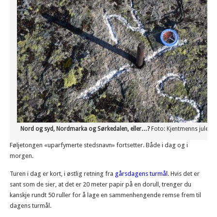
Nord og syd, Nordmarka og Sørkedalen, eller…?
Foto: Kjentmenns julekal
Føljetongen «uparfymerte stedsnavn» fortsetter. Både i dag og i
morgen.
Turen i dag er kort, i østlig retning fra
gårsdagens turmål
. Hvis det er
sant som de sier, at det er 20 meter papir på en dorull, trenger du
kanskje rundt 50 ruller for å lage en sammenhengende remse frem til
dagens turmål.