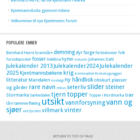
Bernhard Herre, første kjentmann i Marka
Kjentmannsboka gjennom tidene
Velkommen til nye Kjentmenns forum
POPULÆRE EMNER
demning
dyr
farge
Bernhard Herre
folk
branntårn
ferdselsveier
fosser
hytter
forsideposter
Hakkloa
Johannes Dahl
industri
Julekalender 2013
Julekalender2024
Julekalender
krig
2025
Kjentmannsbøkene
kriminalitet
Krokskogveggen
litteratur
ny håndbok
Maridalen
obskurt
plasser
nostalgi
slider
rare navn
steiner
seterliv
og gårder
rebus
topper
tjern
Stormarka
trær
Sørkedalen
Topper i Nordmarka
utsikt
vann og
vannforsyning
tømmerfløting
tårn
sjøer
vinter
villmark
ved fjorden
RETURN TO TOP OF PAGE