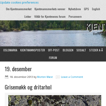
Update cookies preferences
Om Kjentmannsmerket
Kjentmannsmerkets venner
Nyhetsbrev
GPS
English
Linker
Vilkår for Kjentmenns forum
Personvern
KJEN
Bernhard
OSLOMARKA
KJENTMANNSPOSTER
OFF-POST
BLOGGEN
SOSIALT
STEDER A-Å
FORUM
19. desember
18. desember 2013
by
Morten Møst
Leave a Comment
Grisemøkk og dritarhol