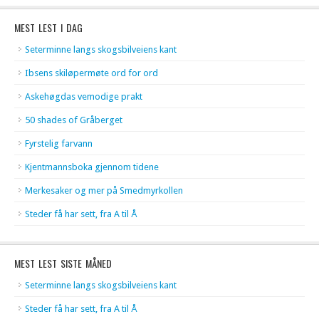
MEST LEST I DAG
Seterminne langs skogsbilveiens kant
Ibsens skiløpermøte ord for ord
Askehøgdas vemodige prakt
50 shades of Gråberget
Fyrstelig farvann
Kjentmannsboka gjennom tidene
Merkesaker og mer på Smedmyrkollen
Steder få har sett, fra A til Å
MEST LEST SISTE MÅNED
Seterminne langs skogsbilveiens kant
Steder få har sett, fra A til Å