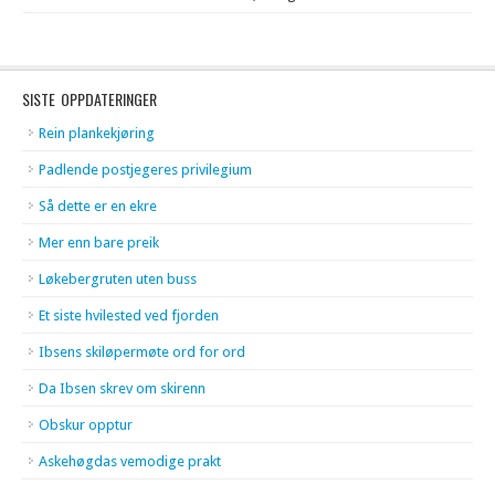
SISTE OPPDATERINGER
Rein plankekjøring
Padlende postjegeres privilegium
Så dette er en ekre
Mer enn bare preik
Løkebergruten uten buss
Et siste hvilested ved fjorden
Ibsens skiløpermøte ord for ord
Da Ibsen skrev om skirenn
Obskur opptur
Askehøgdas vemodige prakt