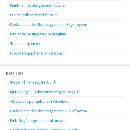
Kjentmannsboka gjennom tidene
Et siste hvilested ved fjorden
Dælivannet, der Skredsvig malte «Seljefløyten»
Padlende postjegeres privilegium
To menn og en øy
Filosofering på en blankslitt stein
MEST LEST
Steder få har sett, fra A til Å
Kjerkeberget, Oslos høyeste og nordligste
«Djevelens punsjebolle» i Valbekken
Dælivannet, der Skredsvig malte «Seljefløyten»
En forbigått skjønnhet i Lillomarka