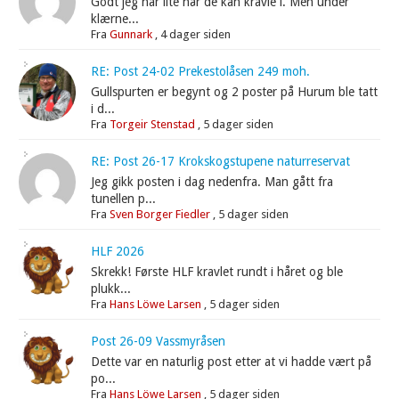
Godt jeg har lite hår de kan kravle i. Men under
klærne...
Fra
Gunnark
,
4 dager siden
RE: Post 24-02 Prekestolåsen 249 moh.
Gullspurten er begynt og 2 poster på Hurum ble tatt
i d...
Fra
Torgeir Stenstad
,
5 dager siden
RE: Post 26-17 Krokskogstupene naturreservat
Jeg gikk posten i dag nedenfra. Man gått fra
tunellen p...
Fra
Sven Borger Fiedler
,
5 dager siden
HLF 2026
Skrekk! Første HLF kravlet rundt i håret og ble
plukk...
Fra
Hans Löwe Larsen
,
5 dager siden
Post 26-09 Vassmyråsen
Dette var en naturlig post etter at vi hadde vært på
po...
Fra
Hans Löwe Larsen
,
5 dager siden