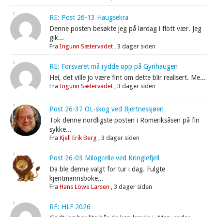
RE: Post 26-13 Haugsekra
Denne posten besøkte jeg på lørdag i flott vær. Jeg
gik...
Fra
Ingunn Sætervadet
,
3 dager siden
RE: Forsvaret må rydde opp på Gyrihaugen
Hei, det ville jo være fint om dette blir realisert. Me...
Fra
Ingunn Sætervadet
,
3 dager siden
Post 26-37 OL-skog ved Bjertnessjøen
Tok denne nordligste posten i Romeriksåsen på fin
sykke...
Fra
Kjell Erik Berg
,
3 dager siden
Post 26-03 Milogcelle ved Kringlefjell
Da ble denne valgt for tur i dag. Fulgte
kjentmannsboke...
Fra
Hans Löwe Larsen
,
3 dager siden
RE: HLF 2026