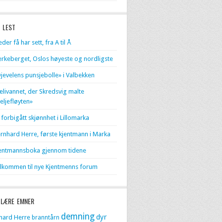
 LEST
eder få har sett, fra A til Å
erkeberget, Oslos høyeste og nordligste
jevelens punsjebolle» i Valbekken
livannet, der Skredsvig malte
eljefløyten»
 forbigått skjønnhet i Lillomarka
rnhard Herre, første kjentmann i Marka
entmannsboka gjennom tidene
lkommen til nye Kjentmenns forum
LÆRE EMNER
demning
dyr
hard Herre
branntårn