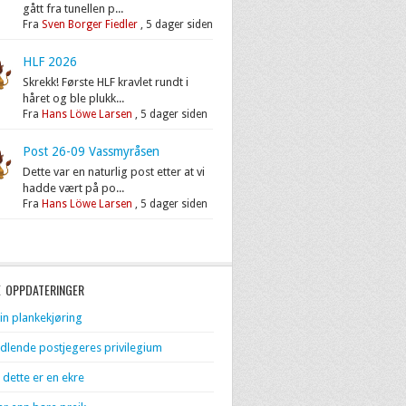
gått fra tunellen p...
Fra
Sven Borger Fiedler
,
5 dager siden
HLF 2026
Skrekk! Første HLF kravlet rundt i
håret og ble plukk...
Fra
Hans Löwe Larsen
,
5 dager siden
Post 26-09 Vassmyråsen
Dette var en naturlig post etter at vi
hadde vært på po...
Fra
Hans Löwe Larsen
,
5 dager siden
E OPPDATERINGER
in plankekjøring
dlende postjegeres privilegium
 dette er en ekre