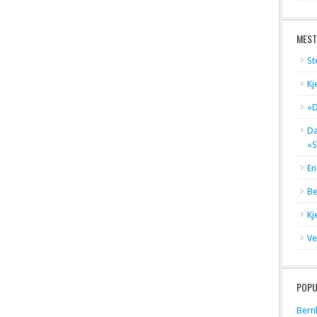
MEST
St
Kj
«D
Dæ
«S
En
Be
Kj
Ve
POPU
Bern