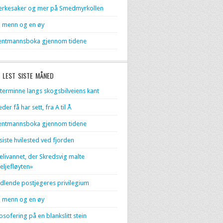
rkesaker og mer på Smedmyrkollen
 menn og en øy
entmannsboka gjennom tidene
 LEST SISTE MÅNED
terminne langs skogsbilveiens kant
eder få har sett, fra A til Å
entmannsboka gjennom tidene
 siste hvilested ved fjorden
livannet, der Skredsvig malte
eljefløyten»
dlende postjegeres privilegium
 menn og en øy
losofering på en blankslitt stein