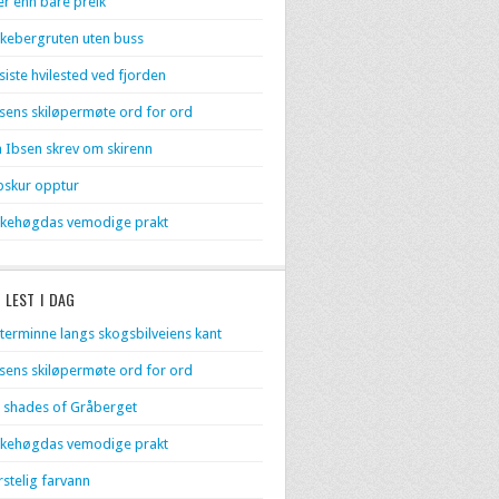
r enn bare preik
kebergruten uten buss
 siste hvilested ved fjorden
sens skiløpermøte ord for ord
 Ibsen skrev om skirenn
skur opptur
kehøgdas vemodige prakt
 LEST I DAG
terminne langs skogsbilveiens kant
sens skiløpermøte ord for ord
 shades of Gråberget
kehøgdas vemodige prakt
rstelig farvann