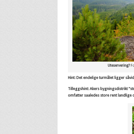
Uteservering?
Fo
Hint: Det endelige turmålet ligger såvid
Tilleggshint: Akers bygningsdistrikt ”
omfatter saaledes store rent landlige di