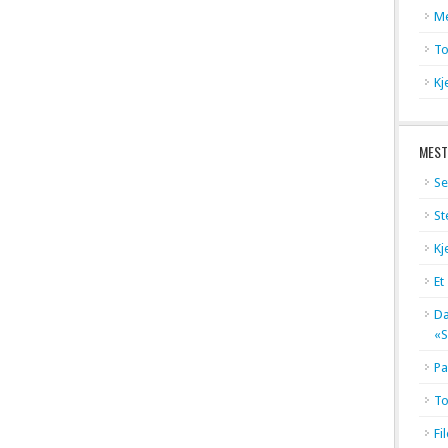
Me
To
Kj
MEST
Se
St
Kj
Et
Dæ
«S
Pa
To
Fi