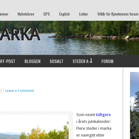
enner
Nyhetsbrev
GPS
English
Linker
Vilkår for Kjentmenns forum
MARKA
OFF-POST
BLOGGEN
SOSIALT
STEDER A-Å
FORUM
Leave a Comment
Som nevnt
tidligere
i årets julekalender:
Flere steder i marka
er navngitt etter