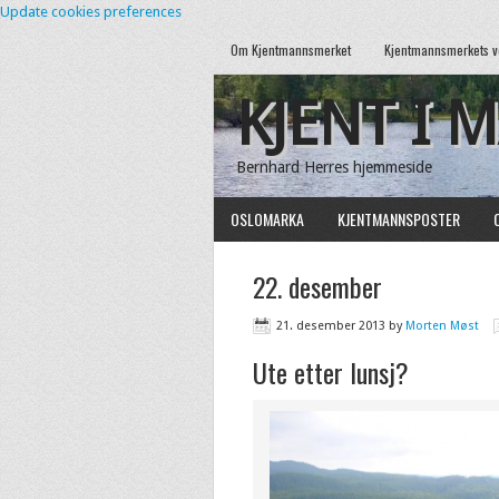
Update cookies preferences
Om Kjentmannsmerket
Kjentmannsmerkets v
KJENT I 
Bernhard Herres hjemmeside
OSLOMARKA
KJENTMANNSPOSTER
22. desember
21. desember 2013
by
Morten Møst
Ute etter lunsj?