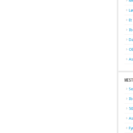
Me
Lø
Et
Ib
Da
Ob
As
MEST
Se
Ib
50
As
Fy