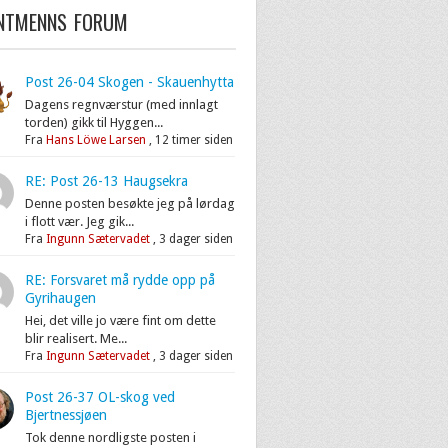
ENTMENNS FORUM
Post 26-04 Skogen - Skauenhytta
Dagens regnværstur (med innlagt
torden) gikk til Hyggen...
Fra
Hans Löwe Larsen
,
12 timer siden
RE: Post 26-13 Haugsekra
Denne posten besøkte jeg på lørdag
i flott vær. Jeg gik...
Fra
Ingunn Sætervadet
,
3 dager siden
RE: Forsvaret må rydde opp på
Gyrihaugen
Hei, det ville jo være fint om dette
blir realisert. Me...
Fra
Ingunn Sætervadet
,
3 dager siden
Post 26-37 OL-skog ved
Bjertnessjøen
Tok denne nordligste posten i