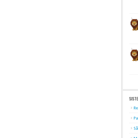
SIST
Re
Pa
Så