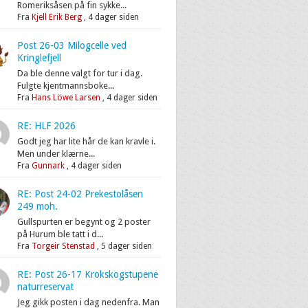
Romeriksåsen på fin sykke...
Fra
Kjell Erik Berg
,
4 dager siden
Post 26-03 Milogcelle ved
Kringlefjell
Da ble denne valgt for tur i dag.
Fulgte kjentmannsboke...
Fra
Hans Löwe Larsen
,
4 dager siden
RE: HLF 2026
Godt jeg har lite hår de kan kravle i.
Men under klærne...
Fra
Gunnark
,
4 dager siden
RE: Post 24-02 Prekestolåsen
249 moh.
Gullspurten er begynt og 2 poster
på Hurum ble tatt i d...
Fra
Torgeir Stenstad
,
5 dager siden
RE: Post 26-17 Krokskogstupene
naturreservat
Jeg gikk posten i dag nedenfra. Man