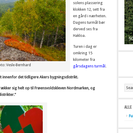
solens plassering
klokken 12, sett fra
en gård i nærheten.
Dagens turmål bør
derved ses fra
Hakloa.
Turen i dag er
omkring 15
kilometer fra
to: Vesle-Bernhard
gårsdagens turmål
.
t innenfor det tidligere Akers bygningsdistrikt.
strækker sig helt op til Frøensvoldskleven Nordmarken, og
strikter.”
ALLE
Fu