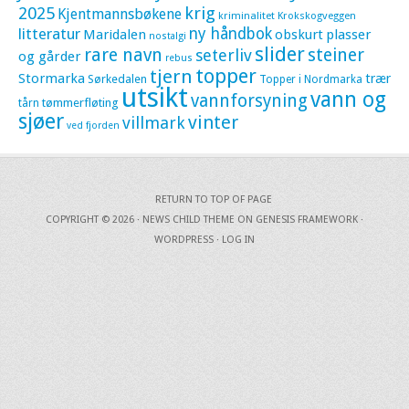
krig
2025
Kjentmannsbøkene
kriminalitet
Krokskogveggen
litteratur
ny håndbok
Maridalen
obskurt
plasser
nostalgi
slider
rare navn
steiner
seterliv
og gårder
rebus
topper
tjern
Stormarka
trær
Sørkedalen
Topper i Nordmarka
utsikt
vann og
vannforsyning
tømmerfløting
tårn
sjøer
vinter
villmark
ved fjorden
RETURN TO TOP OF PAGE
COPYRIGHT © 2026 ·
NEWS CHILD THEME
ON
GENESIS FRAMEWORK
·
WORDPRESS
·
LOG IN