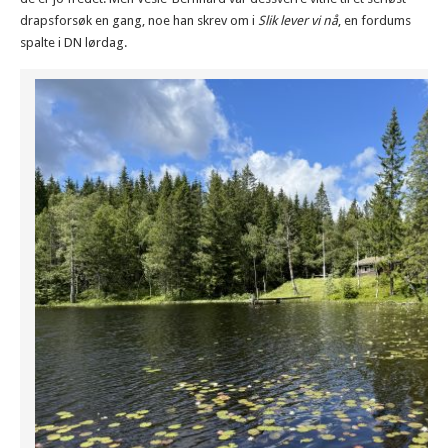
drapsforsøk en gang, noe han skrev om i
Slik lever vi nå
, en fordums
spalte i DN lørdag.