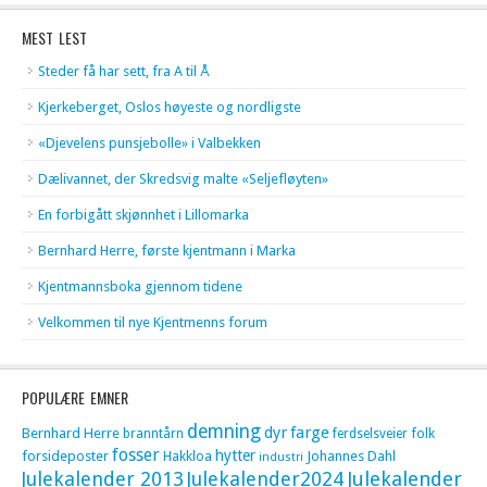
MEST LEST
Steder få har sett, fra A til Å
Kjerkeberget, Oslos høyeste og nordligste
«Djevelens punsjebolle» i Valbekken
Dælivannet, der Skredsvig malte «Seljefløyten»
En forbigått skjønnhet i Lillomarka
Bernhard Herre, første kjentmann i Marka
Kjentmannsboka gjennom tidene
Velkommen til nye Kjentmenns forum
POPULÆRE EMNER
demning
dyr
farge
Bernhard Herre
folk
branntårn
ferdselsveier
fosser
hytter
forsideposter
Hakkloa
Johannes Dahl
industri
Julekalender 2013
Julekalender2024
Julekalender