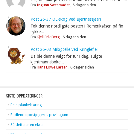
Fra
Ingunn Sætervadet
,
5 dager siden
Post 26-37 OL-skog ved Bjertnessjøen
Tok denne nordligste posten i Romeriksåsen på fin
sykke...
Fra
Kjell Erik Berg
,
6 dager siden
Post 26-03 Milogcelle ved Kringlefjell
Da ble denne valgt for tur i dag. Fulgte
kjentmannsboke...
Fra
Hans Löwe Larsen
,
6 dager siden
SISTE OPPDATERINGER
Rein plankekjøring
Padlende postjegeres privilegium
Så dette er en ekre