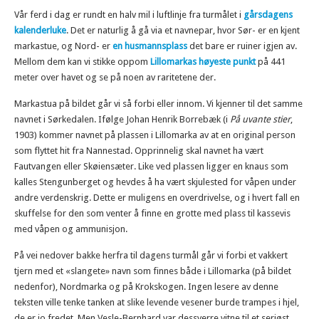
Vår ferd i dag er rundt en halv mil i luftlinje fra turmålet i
gårsdagens
kalenderluke
. Det er naturlig å gå via et navnepar, hvor Sør- er en kjent
markastue, og Nord- er
en husmannsplass
det bare er ruiner igjen av.
Mellom dem kan vi stikke oppom
Lillomarkas høyeste punkt
på 441
meter over havet og se på noen av raritetene der.
Markastua på bildet går vi så forbi eller innom. Vi kjenner til det samme
navnet i Sørkedalen. Ifølge Johan Henrik Borrebæk (i
På uvante stier
,
1903) kommer navnet på plassen i Lillomarka av at en original person
som flyttet hit fra Nannestad. Opprinnelig skal navnet ha vært
Fautvangen eller Skøiensæter. Like ved plassen ligger en knaus som
kalles Stengunberget og hevdes å ha vært skjulested for våpen under
andre verdenskrig. Dette er muligens en overdrivelse, og i hvert fall en
skuffelse for den som venter å finne en grotte med plass til kassevis
med våpen og ammunisjon.
På vei nedover bakke herfra til dagens turmål går vi forbi et vakkert
tjern med et «slangete» navn som finnes både i Lillomarka (på bildet
nedenfor), Nordmarka og på Krokskogen. Ingen lesere av denne
teksten ville tenke tanken at slike levende vesener burde trampes i hjel,
de er jo fredet. Men Vesle-Bernhard var dessverre vitne til et seriøst