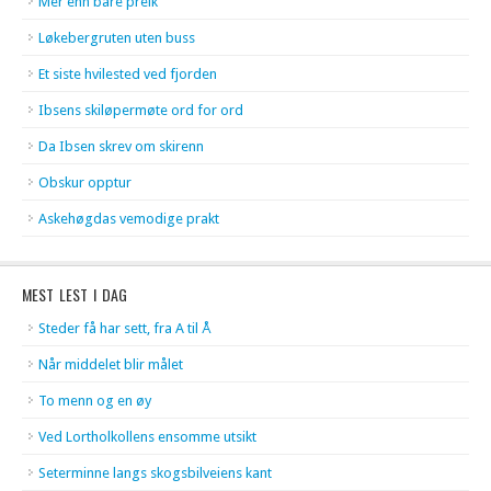
Mer enn bare preik
Løkebergruten uten buss
Et siste hvilested ved fjorden
Ibsens skiløpermøte ord for ord
Da Ibsen skrev om skirenn
Obskur opptur
Askehøgdas vemodige prakt
MEST LEST I DAG
Steder få har sett, fra A til Å
Når middelet blir målet
To menn og en øy
Ved Lortholkollens ensomme utsikt
Seterminne langs skogsbilveiens kant