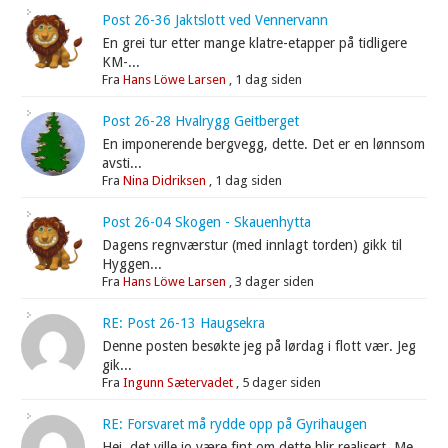
Post 26-36 Jaktslott ved Vennervann
En grei tur etter mange klatre-etapper på tidligere
KM-...
Fra
Hans Löwe Larsen
,
1 dag siden
Post 26-28 Hvalrygg Geitberget
En imponerende bergvegg, dette. Det er en lønnsom
avsti...
Fra
Nina Didriksen
,
1 dag siden
Post 26-04 Skogen - Skauenhytta
Dagens regnværstur (med innlagt torden) gikk til
Hyggen...
Fra
Hans Löwe Larsen
,
3 dager siden
RE: Post 26-13 Haugsekra
Denne posten besøkte jeg på lørdag i flott vær. Jeg
gik...
Fra
Ingunn Sætervadet
,
5 dager siden
RE: Forsvaret må rydde opp på Gyrihaugen
Hei, det ville jo være fint om dette blir realisert. Me...