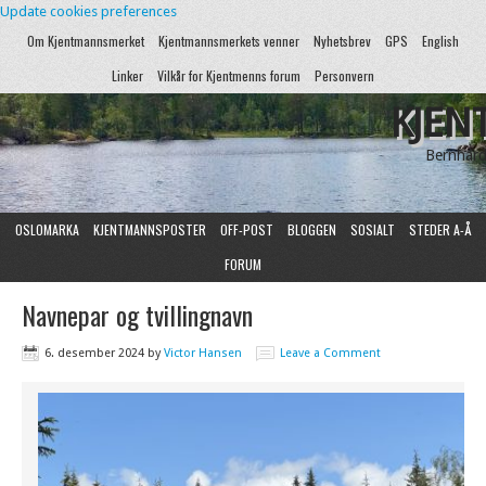
Update cookies preferences
Om Kjentmannsmerket
Kjentmannsmerkets venner
Nyhetsbrev
GPS
English
Linker
Vilkår for Kjentmenns forum
Personvern
KJEN
Bernhard
OSLOMARKA
KJENTMANNSPOSTER
OFF-POST
BLOGGEN
SOSIALT
STEDER A-Å
FORUM
Navnepar og tvillingnavn
6. desember 2024
by
Victor Hansen
Leave a Comment