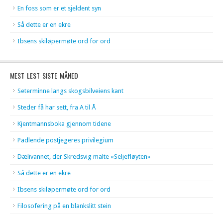
En foss som er et sjeldent syn
Så dette er en ekre
Ibsens skiløpermøte ord for ord
MEST LEST SISTE MÅNED
Seterminne langs skogsbilveiens kant
Steder få har sett, fra A til Å
Kjentmannsboka gjennom tidene
Padlende postjegeres privilegium
Dælivannet, der Skredsvig malte «Seljefløyten»
Så dette er en ekre
Ibsens skiløpermøte ord for ord
Filosofering på en blankslitt stein