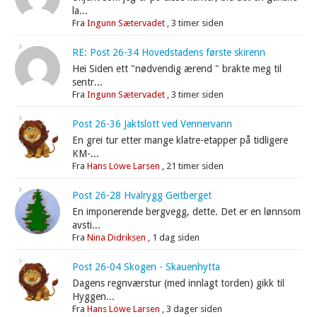
la...
Fra
Ingunn Sætervadet
,
3 timer siden
RE: Post 26-34 Hovedstadens første skirenn
Hei Siden ett "nødvendig ærend " brakte meg til
sentr...
Fra
Ingunn Sætervadet
,
3 timer siden
Post 26-36 Jaktslott ved Vennervann
En grei tur etter mange klatre-etapper på tidligere
KM-...
Fra
Hans Löwe Larsen
,
21 timer siden
Post 26-28 Hvalrygg Geitberget
En imponerende bergvegg, dette. Det er en lønnsom
avsti...
Fra
Nina Didriksen
,
1 dag siden
Post 26-04 Skogen - Skauenhytta
Dagens regnværstur (med innlagt torden) gikk til
Hyggen...
Fra
Hans Löwe Larsen
,
3 dager siden