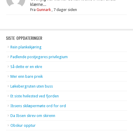
klærne...
Fra
Gunnark
,
7 dager siden
SISTE OPPDATERINGER
Rein plankekjøring
Padlende postjegeres privilegium
Så dette er en ekre
Mer enn bare preik
Løkebergruten uten buss
Et siste hvilested ved fjorden
Ibsens skiløpermøte ord for ord
Da Ibsen skrev om skirenn
Obskur opptur