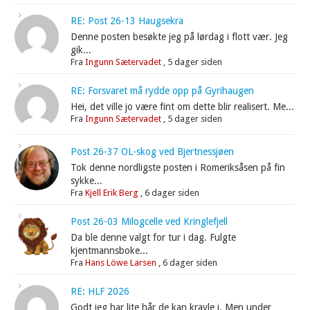
RE: Post 26-13 Haugsekra
Denne posten besøkte jeg på lørdag i flott vær. Jeg
gik...
Fra
Ingunn Sætervadet
,
5 dager siden
RE: Forsvaret må rydde opp på Gyrihaugen
Hei, det ville jo være fint om dette blir realisert. Me...
Fra
Ingunn Sætervadet
,
5 dager siden
Post 26-37 OL-skog ved Bjertnessjøen
Tok denne nordligste posten i Romeriksåsen på fin
sykke...
Fra
Kjell Erik Berg
,
6 dager siden
Post 26-03 Milogcelle ved Kringlefjell
Da ble denne valgt for tur i dag. Fulgte
kjentmannsboke...
Fra
Hans Löwe Larsen
,
6 dager siden
RE: HLF 2026
Godt jeg har lite hår de kan kravle i. Men under