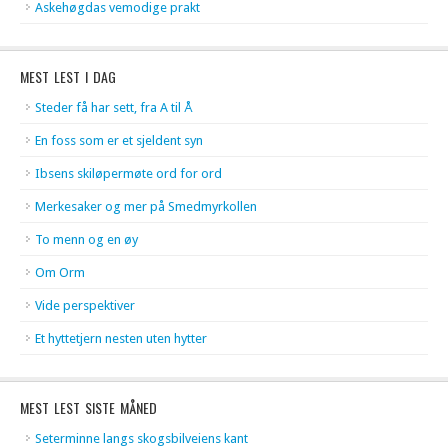
Askehøgdas vemodige prakt
MEST LEST I DAG
Steder få har sett, fra A til Å
En foss som er et sjeldent syn
Ibsens skiløpermøte ord for ord
Merkesaker og mer på Smedmyrkollen
To menn og en øy
Om Orm
Vide perspektiver
Et hyttetjern nesten uten hytter
MEST LEST SISTE MÅNED
Seterminne langs skogsbilveiens kant