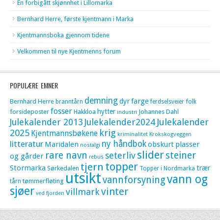
En forbigått skjønnhet i Lillomarka
Bernhard Herre, første kjentmann i Marka
Kjentmannsboka gjennom tidene
Velkommen til nye Kjentmenns forum
POPULÆRE EMNER
demning
dyr
farge
Bernhard Herre
folk
branntårn
ferdselsveier
fosser
hytter
forsideposter
Hakkloa
Johannes Dahl
industri
Julekalender 2013
Julekalender2024
Julekalender
krig
2025
Kjentmannsbøkene
kriminalitet
Krokskogveggen
litteratur
ny håndbok
Maridalen
obskurt
plasser
nostalgi
slider
rare navn
steiner
seterliv
og gårder
rebus
topper
tjern
Stormarka
trær
Sørkedalen
Topper i Nordmarka
utsikt
vann og
vannforsyning
tømmerfløting
tårn
sjøer
vinter
villmark
ved fjorden