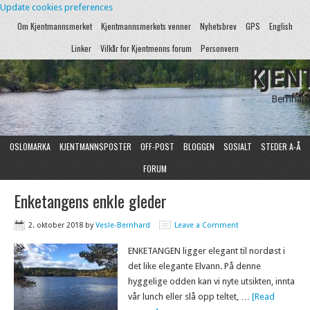
Update cookies preferences
Om Kjentmannsmerket
Kjentmannsmerkets venner
Nyhetsbrev
GPS
English
Linker
Vilkår for Kjentmenns forum
Personvern
KJEN
Bernhard
OSLOMARKA
KJENTMANNSPOSTER
OFF-POST
BLOGGEN
SOSIALT
STEDER A-Å
FORUM
Enketangens enkle gleder
2. oktober 2018
by
Vesle-Bernhard
Leave a Comment
ENKETANGEN ligger elegant til nordøst i
det like elegante Elvann. På denne
hyggelige odden kan vi nyte utsikten, innta
vår lunch eller slå opp teltet, …
[Read