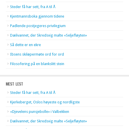
Steder få har sett, fra A til Å
Kjentmannsboka gjennom tidene
Padlende postjegeres privilegium
Dælivannet, der Skredsvig malte «Seljefløyten»
Så dette er en ekre
Ibsens skiløpermøte ord for ord
Filosofering på en blankslitt stein
MEST LEST
Steder få har sett, fra A til Å
Kjerkeberget, Oslos høyeste og nordligste
«Djevelens punsjebolle» i Valbekken
Dælivannet, der Skredsvig malte «Seljefløyten»