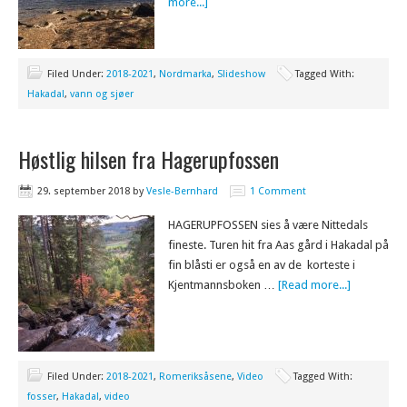
more...]
Filed Under:
2018-2021
,
Nordmarka
,
Slideshow
Tagged With:
Hakadal
,
vann og sjøer
Høstlig hilsen fra Hagerupfossen
29. september 2018
by
Vesle-Bernhard
1 Comment
HAGERUPFOSSEN sies å være Nittedals
fineste. Turen hit fra Aas gård i Hakadal på
fin blåsti er også en av de korteste i
Kjentmannsboken …
[Read more...]
Filed Under:
2018-2021
,
Romeriksåsene
,
Video
Tagged With:
fosser
,
Hakadal
,
video