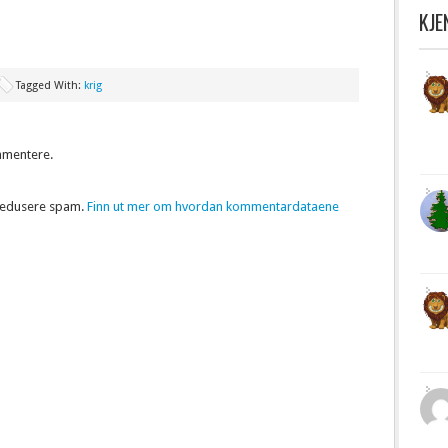
KJ
Tagged With:
krig
mmentere.
 redusere spam.
Finn ut mer om hvordan kommentardataene