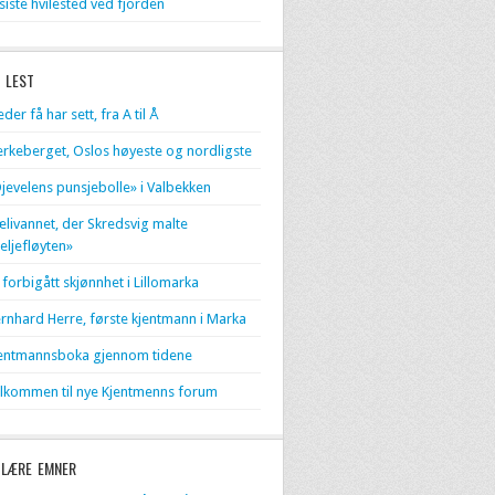
 siste hvilested ved fjorden
 LEST
eder få har sett, fra A til Å
erkeberget, Oslos høyeste og nordligste
jevelens punsjebolle» i Valbekken
livannet, der Skredsvig malte
eljefløyten»
 forbigått skjønnhet i Lillomarka
rnhard Herre, første kjentmann i Marka
entmannsboka gjennom tidene
lkommen til nye Kjentmenns forum
LÆRE EMNER