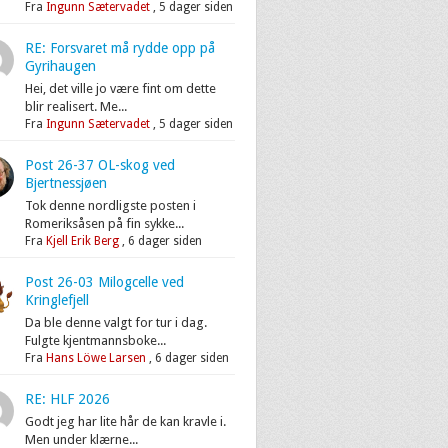
Fra
Ingunn Sætervadet
,
5 dager siden
RE: Forsvaret må rydde opp på
Gyrihaugen
Hei, det ville jo være fint om dette
blir realisert. Me...
Fra
Ingunn Sætervadet
,
5 dager siden
Post 26-37 OL-skog ved
Bjertnessjøen
Tok denne nordligste posten i
Romeriksåsen på fin sykke...
Fra
Kjell Erik Berg
,
6 dager siden
Post 26-03 Milogcelle ved
Kringlefjell
Da ble denne valgt for tur i dag.
Fulgte kjentmannsboke...
Fra
Hans Löwe Larsen
,
6 dager siden
RE: HLF 2026
Godt jeg har lite hår de kan kravle i.
Men under klærne...