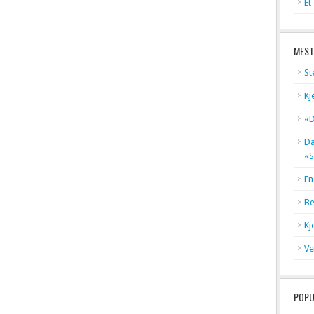
Et
MEST
St
Kj
«D
Dæ
«S
En
Be
Kj
Ve
POPU