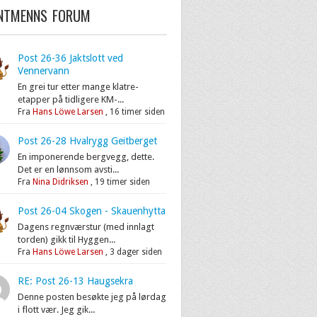
ENTMENNS FORUM
Post 26-36 Jaktslott ved
Vennervann
En grei tur etter mange klatre-
etapper på tidligere KM-...
Fra
Hans Löwe Larsen
,
16 timer siden
Post 26-28 Hvalrygg Geitberget
En imponerende bergvegg, dette.
Det er en lønnsom avsti...
Fra
Nina Didriksen
,
19 timer siden
Post 26-04 Skogen - Skauenhytta
Dagens regnværstur (med innlagt
torden) gikk til Hyggen...
Fra
Hans Löwe Larsen
,
3 dager siden
RE: Post 26-13 Haugsekra
Denne posten besøkte jeg på lørdag
i flott vær. Jeg gik...