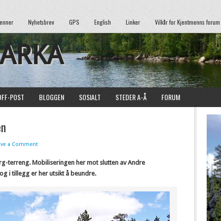
enner
Nyhetsbrev
GPS
English
Linker
Vilkår for Kjentmenns forum
MARKA
OFF-POST
BLOGGEN
SOSIALT
STEDER A-Å
FORUM
en
ave a Comment
g-terreng. Mobiliseringen her mot slutten av Andre
 i tillegg er her utsikt å beundre.