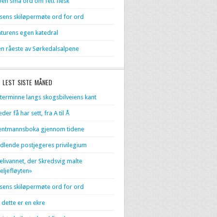
en små ord om fett flesk
sens skiløpermøte ord for ord
turens egen katedral
n råeste av Sørkedalsalpene
 LEST SISTE MÅNED
terminne langs skogsbilveiens kant
eder få har sett, fra A til Å
entmannsboka gjennom tidene
dlende postjegeres privilegium
livannet, der Skredsvig malte
eljefløyten»
sens skiløpermøte ord for ord
 dette er en ekre