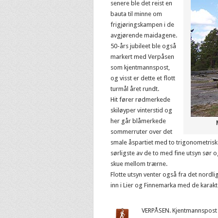
senere ble det reist en
bauta til minne om
frigjøringskampen i de
avgjørende maidagene.
50-års jubileet ble også
markert med Verpåsen
som kjentmannspost,
og visst er dette et flott
turmål året rundt.
Hit fører rødmerkede
skiløyper vinterstid og
her går blåmerkede
sommerruter over det
smale åspartiet med to trigonometrisk
sørligste av de to med fine utsyn sør og
skue mellom trærne.
Flotte utsyn venter også fra det nordl
inn i Lier og Finnemarka med de karakte
VERPÅSEN. Kjentmannspost f