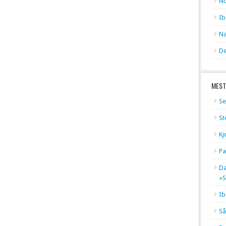
No
Ib
Na
De
MEST
Se
St
Kj
Pa
Dæ
«S
Ib
Så