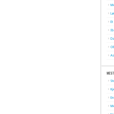
Me
Lø
Et
Ib
Da
Ob
As
MEST
St
Kj
En
Me