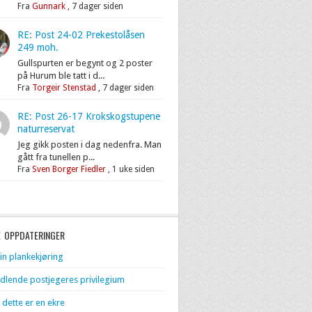
Fra
Gunnark
,
7 dager siden
RE: Post 24-02 Prekestolåsen
249 moh.
Gullspurten er begynt og 2 poster
på Hurum ble tatt i d...
Fra
Torgeir Stenstad
,
7 dager siden
RE: Post 26-17 Krokskogstupene
naturreservat
Jeg gikk posten i dag nedenfra. Man
gått fra tunellen p...
Fra
Sven Borger Fiedler
,
1 uke siden
E OPPDATERINGER
in plankekjøring
dlende postjegeres privilegium
 dette er en ekre