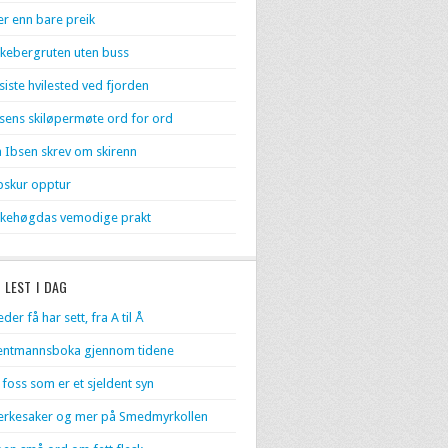
r enn bare preik
kebergruten uten buss
 siste hvilested ved fjorden
sens skiløpermøte ord for ord
 Ibsen skrev om skirenn
skur opptur
kehøgdas vemodige prakt
 LEST I DAG
eder få har sett, fra A til Å
entmannsboka gjennom tidene
 foss som er et sjeldent syn
rkesaker og mer på Smedmyrkollen