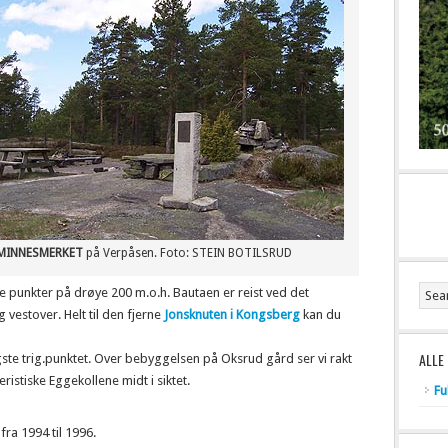
MINNESMERKET
på Verpåsen. Foto: STEIN BOTILSRUD
e punkter på drøye 200 m.o.h. Bautaen er reist ved det
 vestover. Helt til den fjerne
Jonsknuten i Kongsberg
kan du
ALLE
igste trig.punktet. Over bebyggelsen på Oksrud gård ser vi rakt
ristiske Eggekollene midt i siktet.
Fu
ra 1994 til 1996.