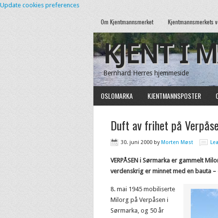
Update cookies preferences
Om Kjentmannsmerket
Kjentmannsmerkets v
KJENT I 
Bernhard Herres hjemmeside
OSLOMARKA
KJENTMANNSPOSTER
Duft av frihet på Verpås
30. juni 2000
by
Morten Møst
Le
VERPÅSEN i Sørmarka er gammelt Milor
verdenskrig er minnet med en bauta – og
8. mai 1945 mobiliserte
Milorg på Verpåsen i
Sørmarka, og 50 år