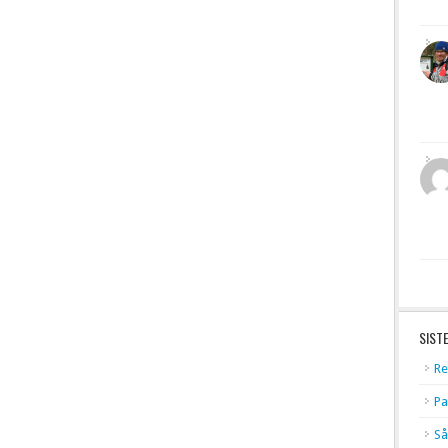
SIST
Re
Pa
Så