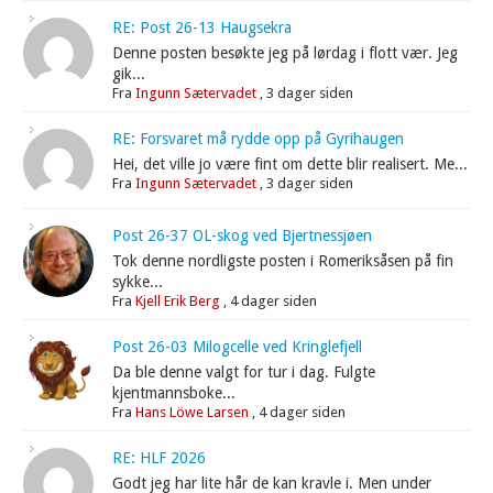
RE: Post 26-13 Haugsekra
Denne posten besøkte jeg på lørdag i flott vær. Jeg
gik...
Fra
Ingunn Sætervadet
,
3 dager siden
RE: Forsvaret må rydde opp på Gyrihaugen
Hei, det ville jo være fint om dette blir realisert. Me...
Fra
Ingunn Sætervadet
,
3 dager siden
Post 26-37 OL-skog ved Bjertnessjøen
Tok denne nordligste posten i Romeriksåsen på fin
sykke...
Fra
Kjell Erik Berg
,
4 dager siden
Post 26-03 Milogcelle ved Kringlefjell
Da ble denne valgt for tur i dag. Fulgte
kjentmannsboke...
Fra
Hans Löwe Larsen
,
4 dager siden
RE: HLF 2026
Godt jeg har lite hår de kan kravle i. Men under