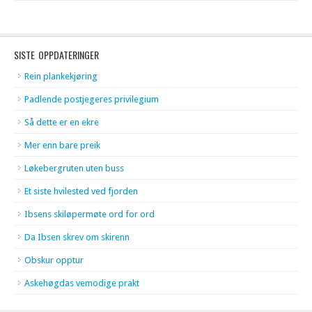
SISTE OPPDATERINGER
Rein plankekjøring
Padlende postjegeres privilegium
Så dette er en ekre
Mer enn bare preik
Løkebergruten uten buss
Et siste hvilested ved fjorden
Ibsens skiløpermøte ord for ord
Da Ibsen skrev om skirenn
Obskur opptur
Askehøgdas vemodige prakt