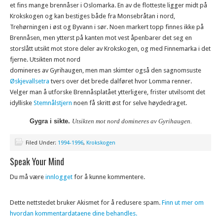
et fins mange brennåser i Oslomarka. En av de flotteste ligger midt på
Krokskogen og kan bestiges både fra Monsebråtan i nord,
Trehørningen i øst og Byvann i sør. Noen markert topp finnes ikke på
Brennåsen, men ytterst på kanten mot vest åpenbarer det seg en
storslått utsikt mot store deler av Krokskogen, og med Finnemarka i det
fjerne. Utsikten mot nord
domineres av Gyrihaugen, men man skimter også den sagnomsuste
Øskjevallsetra
tvers over det brede dalføret hvor Lomma renner.
Velger man å utforske Brennåsplatået ytterligere, frister utvilsomt det
idylliske
Stemnålstjern
noen få skritt øst for selve høydedraget.
Gygra i sikte.
Utsikten mot nord domineres av Gyrihaugen.
Filed Under:
1994-1996
,
Krokskogen
Speak Your Mind
Du må være
innlogget
for å kunne kommentere.
Dette nettstedet bruker Akismet for å redusere spam.
Finn ut mer om
hvordan kommentardataene dine behandles.