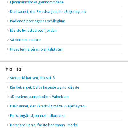
Kjentmannsboka gjennom tidene
Dælivannet, der Skredsvig malte «Seljefløyten»
Padlende postjegeres privilegium
Et siste hvilested ved fjorden
Så dette er en ekre
Filosofering på en blankslitt stein
MEST LEST
Steder få har sett, fra A til Å
Kjerkeberget, Oslos høyeste og nordligste
«Djevelens punsjebolle» i Valbekken
Dælivannet, der Skredsvig malte «Seljefløyten»
En forbigått skjønnhet i Lillomarka
Bernhard Herre, første kjentmann i Marka