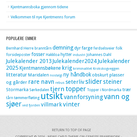
Kjentmannsboka gjennom tidene
Velkommen til nye Kjentmenns forum
POPULÆRE EMNER
demning
dyr
farge
Bernhard Herre
folk
branntårn
ferdselsveier
fosser
hytter
forsideposter
Hakkloa
Johannes Dahl
industri
Julekalender 2013
Julekalender2024
Julekalender
krig
2025
Kjentmannsbøkene
kriminalitet
Krokskogveggen
litteratur
ny håndbok
Maridalen
obskurt
plasser
nostalgi
slider
rare navn
steiner
seterliv
og gårder
rebus
topper
tjern
Stormarka
trær
Sørkedalen
Topper i Nordmarka
utsikt
vann og
vannforsyning
tømmerfløting
tårn
sjøer
vinter
villmark
ved fjorden
RETURN TO TOP OF PAGE
COPYRIGHT © 2026 ·
NEWS CHILD THEME
ON
GENESIS FRAMEWORK
·