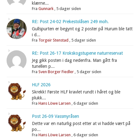
klærne...
Fra
Gunnark
,
5 dager siden
RE: Post 24-02 Prekestolåsen 249 moh.
Gullspurten er begynt og 2 poster på Hurum ble tatt
i d...
Fra
Torgeir Stenstad
,
5 dager siden
RE: Post 26-17 Krokskogstupene naturreservat
Jeg gikk posten i dag nedenfra. Man gått fra
tunellen p...
Fra
Sven Borger Fiedler
,
5 dager siden
HLF 2026
Skrekk! Første HLF kravlet rundt i håret og ble
plukk...
Fra
Hans Löwe Larsen
,
6 dager siden
Post 26-09 Vassmyråsen
Dette var en naturlig post etter at vi hadde vært på
po...
Fra
Hans Löwe Larsen
,
6 dager siden