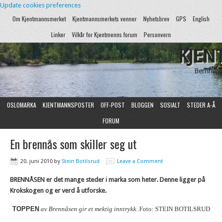
Update cookies preferences
Om Kjentmannsmerket
Kjentmannsmerkets venner
Nyhetsbrev
GPS
English
Linker
Vilkår for Kjentmenns forum
Personvern
KJEN
Bernhard
OSLOMARKA
KJENTMANNSPOSTER
OFF-POST
BLOGGEN
SOSIALT
STEDER A-Å
FORUM
En brennås som skiller seg ut
20. juni 2010
by
Stein Botilsrud
Leave a Comment
BRENNÅSEN er det mange steder i marka som heter. Denne ligger på
Krokskogen og er verd å utforske.
TOPPEN
av Brennåsen gir et mektig inntrykk..
Foto: STEIN BOTILSRUD