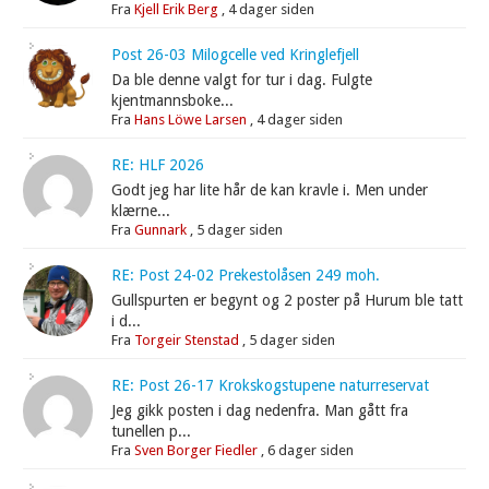
Fra
Kjell Erik Berg
,
4 dager siden
Post 26-03 Milogcelle ved Kringlefjell
Da ble denne valgt for tur i dag. Fulgte
kjentmannsboke...
Fra
Hans Löwe Larsen
,
4 dager siden
RE: HLF 2026
Godt jeg har lite hår de kan kravle i. Men under
klærne...
Fra
Gunnark
,
5 dager siden
RE: Post 24-02 Prekestolåsen 249 moh.
Gullspurten er begynt og 2 poster på Hurum ble tatt
i d...
Fra
Torgeir Stenstad
,
5 dager siden
RE: Post 26-17 Krokskogstupene naturreservat
Jeg gikk posten i dag nedenfra. Man gått fra
tunellen p...
Fra
Sven Borger Fiedler
,
6 dager siden