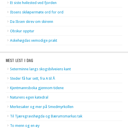
Et siste hvilested ved fjorden
Ibsens skiløpermøte ord for ord
Da Ibsen skrev om skirenn
Obskur opptur
Askehøgdas vemodige prakt
MEST LEST I DAG
Seterminne langs skogsbilveiens kant
Steder få har sett, fra A til Å
Kjentmannsboka gjennom tidene
Naturens egen katedral
Merkesaker og mer på Smedmyrkollen
Til Tjæregravshøgda og Bærumsmarkas tak
To menn og en øy