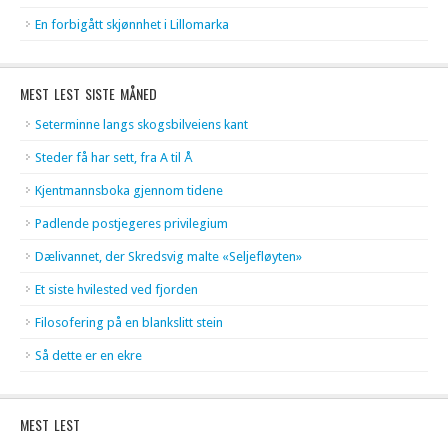
En forbigått skjønnhet i Lillomarka
MEST LEST SISTE MÅNED
Seterminne langs skogsbilveiens kant
Steder få har sett, fra A til Å
Kjentmannsboka gjennom tidene
Padlende postjegeres privilegium
Dælivannet, der Skredsvig malte «Seljefløyten»
Et siste hvilested ved fjorden
Filosofering på en blankslitt stein
Så dette er en ekre
MEST LEST