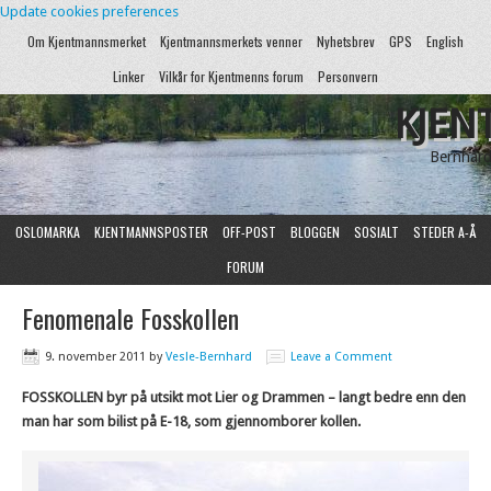
Update cookies preferences
Om Kjentmannsmerket
Kjentmannsmerkets venner
Nyhetsbrev
GPS
English
Linker
Vilkår for Kjentmenns forum
Personvern
KJEN
Bernhard
OSLOMARKA
KJENTMANNSPOSTER
OFF-POST
BLOGGEN
SOSIALT
STEDER A-Å
FORUM
Fenomenale Fosskollen
9. november 2011
by
Vesle-Bernhard
Leave a Comment
FOSSKOLLEN byr på utsikt mot Lier og Drammen – langt bedre enn den
man har som bilist på E-18, som gjennomborer kollen.