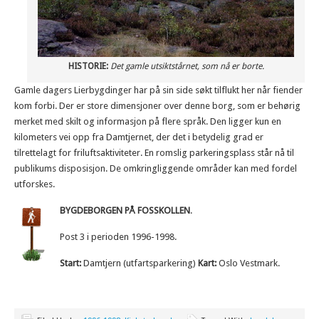
HISTORIE:
Det gamle utsiktstårnet, som nå er borte.
Gamle dagers Lierbygdinger har på sin side søkt tilflukt her når fiender
kom forbi. Der er store dimensjoner over denne borg, som er behørig
merket med skilt og informasjon på flere språk. Den ligger kun en
kilometers vei opp fra Damtjernet, der det i betydelig grad er
tilrettelagt for friluftsaktiviteter. En romslig parkeringsplass står nå til
publikums disposisjon. De omkringliggende områder kan med fordel
utforskes.
BYGDEBORGEN PÅ FOSSKOLLEN
.
Post 3 i perioden 1996-1998.
Start:
Damtjern (utfartsparkering)
Kart:
Oslo Vestmark.