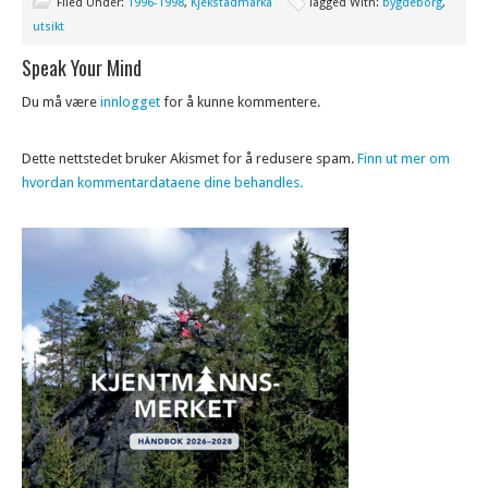
Filed Under:
1996-1998
,
Kjekstadmarka
Tagged With:
bygdeborg
,
utsikt
Speak Your Mind
Du må være
innlogget
for å kunne kommentere.
Dette nettstedet bruker Akismet for å redusere spam.
Finn ut mer om
hvordan kommentardataene dine behandles.