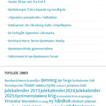
Steder få har sett, fra A til Å
Kjerkeberget, Oslos høyeste og nordligste
«Djevelens punsjebolle» i Valbekken
Dælivannet, der Skredsvig malte «Seljefløyten»
En forbigått skjønnhet i Lillomarka
Bernhard Herre, første kjentmann i Marka
Kjentmannsboka gjennom tidene
Velkommen til nye Kjentmenns forum
POPULÆRE EMNER
demning
dyr
farge
Bernhard Herre
folk
branntårn
ferdselsveier
fosser
hytter
forsideposter
Hakkloa
Johannes Dahl
industri
Julekalender 2013
Julekalender2024
Julekalender
krig
2025
Kjentmannsbøkene
kriminalitet
Krokskogveggen
litteratur
ny håndbok
Maridalen
obskurt
plasser
nostalgi