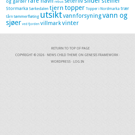
slider
rare navn
steiner
seterliv
og gårder
rebus
topper
tjern
Stormarka
trær
Sørkedalen
Topper i Nordmarka
utsikt
vann og
vannforsyning
tømmerfløting
tårn
sjøer
vinter
villmark
ved fjorden
RETURN TO TOP OF PAGE
COPYRIGHT © 2026 ·
NEWS CHILD THEME
ON
GENESIS FRAMEWORK
·
WORDPRESS
·
LOG IN