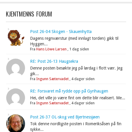
KJENTMENNS FORUM
Post 26-04 Skogen - Skauenhytta
Dagens regnværstur (med innlagt torden) gikk til
Hyggen...
Fra
Hans Löwe Larsen
,
1 dag siden
RE: Post 26-13 Haugsekra
Denne posten besøkte jeg på lørdag i flott vær. Jeg
gik...
Fra
Ingunn Sætervadet
,
4 dager siden
RE: Forsvaret må rydde opp på Gyrihaugen
Hei, det ville jo være fint om dette blir realisert. Me...
Fra
Ingunn Sætervadet
,
4 dager siden
Post 26-37 OL-skog ved Bjertnessjøen
Tok denne nordligste posten i Romeriksåsen på fin
sykke...