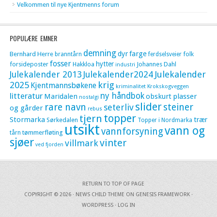
Velkommen til nye Kjentmenns forum
POPULÆRE EMNER
demning
dyr
farge
Bernhard Herre
folk
branntårn
ferdselsveier
fosser
hytter
forsideposter
Hakkloa
Johannes Dahl
industri
Julekalender 2013
Julekalender2024
Julekalender
krig
2025
Kjentmannsbøkene
kriminalitet
Krokskogveggen
litteratur
ny håndbok
Maridalen
obskurt
plasser
nostalgi
slider
rare navn
steiner
seterliv
og gårder
rebus
topper
tjern
Stormarka
trær
Sørkedalen
Topper i Nordmarka
utsikt
vann og
vannforsyning
tømmerfløting
tårn
sjøer
vinter
villmark
ved fjorden
RETURN TO TOP OF PAGE
COPYRIGHT © 2026 ·
NEWS CHILD THEME
ON
GENESIS FRAMEWORK
·
WORDPRESS
·
LOG IN