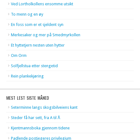
Ved Lortholkollens ensomme utsikt
To menn og en øy
En foss som er et sjeldent syn
Merkesaker og mer på Smedmyrkollen
Et hyttetjern nesten uten hytter
Om Orm
Solfjellstua etter stengetid
Rein plankekjøring
MEST LEST SISTE MÅNED
Seterminne langs skogsbilveiens kant
Steder få har sett, fra A til Å
Kjentmannsboka gjennom tidene
Padlende postjegeres privilegium