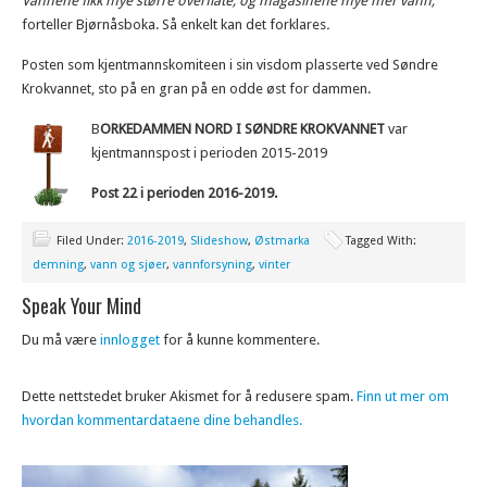
Vannene fikk mye større overflate, og magasinene mye mer vann,
forteller Bjørnåsboka. Så enkelt kan det forklares
.
Posten som kjentmannskomiteen i sin visdom plasserte ved Søndre
Krokvannet, sto på en gran på en odde øst for dammen.
B
ORKEDAMMEN NORD I SØNDRE KROKVANNET
var
kjentmannspost i perioden 2015-2019
Post 22 i perioden 2016-2019.
Filed Under:
2016-2019
,
Slideshow
,
Østmarka
Tagged With:
demning
,
vann og sjøer
,
vannforsyning
,
vinter
Speak Your Mind
Du må være
innlogget
for å kunne kommentere.
Dette nettstedet bruker Akismet for å redusere spam.
Finn ut mer om
hvordan kommentardataene dine behandles.