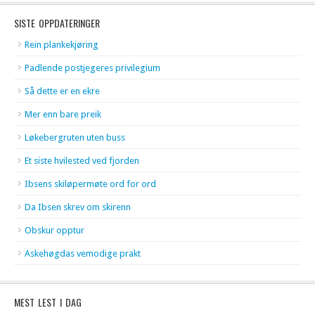
SISTE OPPDATERINGER
Rein plankekjøring
Padlende postjegeres privilegium
Så dette er en ekre
Mer enn bare preik
Løkebergruten uten buss
Et siste hvilested ved fjorden
Ibsens skiløpermøte ord for ord
Da Ibsen skrev om skirenn
Obskur opptur
Askehøgdas vemodige prakt
MEST LEST I DAG