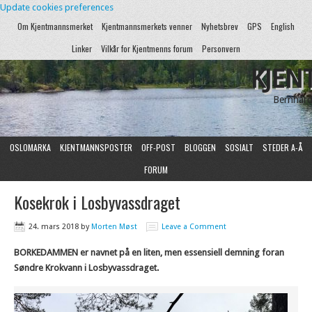
Update cookies preferences
Om Kjentmannsmerket
Kjentmannsmerkets venner
Nyhetsbrev
GPS
English
Linker
Vilkår for Kjentmenns forum
Personvern
KJEN
Bernhard
OSLOMARKA
KJENTMANNSPOSTER
OFF-POST
BLOGGEN
SOSIALT
STEDER A-Å
FORUM
Kosekrok i Losbyvassdraget
24. mars 2018
by
Morten Møst
Leave a Comment
BORKEDAMMEN er navnet på en liten, men essensiell demning foran
Søndre Krokvann i Losbyvassdraget.