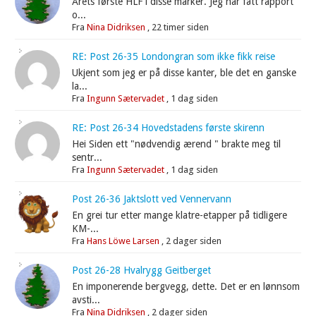
Årets første HLF i disse marker. Jeg har fått rapport
o...
Fra
Nina Didriksen
,
22 timer siden
RE: Post 26-35 Londongran som ikke fikk reise
Ukjent som jeg er på disse kanter, ble det en ganske
la...
Fra
Ingunn Sætervadet
,
1 dag siden
RE: Post 26-34 Hovedstadens første skirenn
Hei Siden ett "nødvendig ærend " brakte meg til
sentr...
Fra
Ingunn Sætervadet
,
1 dag siden
Post 26-36 Jaktslott ved Vennervann
En grei tur etter mange klatre-etapper på tidligere
KM-...
Fra
Hans Löwe Larsen
,
2 dager siden
Post 26-28 Hvalrygg Geitberget
En imponerende bergvegg, dette. Det er en lønnsom
avsti...
Fra
Nina Didriksen
,
2 dager siden