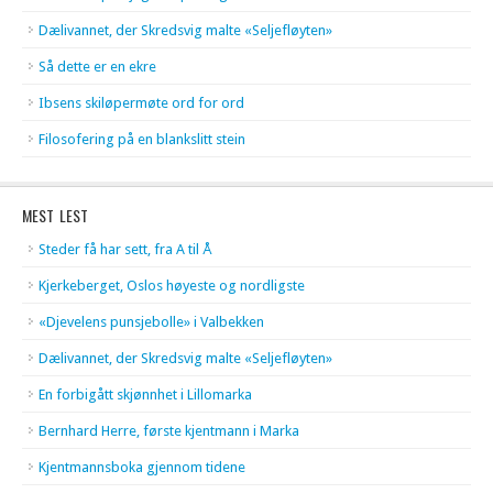
Dælivannet, der Skredsvig malte «Seljefløyten»
Så dette er en ekre
Ibsens skiløpermøte ord for ord
Filosofering på en blankslitt stein
MEST LEST
Steder få har sett, fra A til Å
Kjerkeberget, Oslos høyeste og nordligste
«Djevelens punsjebolle» i Valbekken
Dælivannet, der Skredsvig malte «Seljefløyten»
En forbigått skjønnhet i Lillomarka
Bernhard Herre, første kjentmann i Marka
Kjentmannsboka gjennom tidene