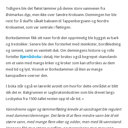
Tidligere ble det fløtet tømmer på denne store vannveien fra
Østmarkas dyp, men ikke over Søndre Krokvann. Demningen her ble
reist for å skaffe såkalt bakvann til Tappenbergvann og Nordre
Krokvannet, som var sentrale i fløtingen.
Borkedammen fikk sitt navn fordi den opprinnelig ble bygget av bark
og trestokker. Senere ble den forsterket med steinkister, bordkledning
og sement, samt en vanntett duk. Om demningens historie og rolle
forteller
Bjørnåsboka
i detalj. Her brukes også begrepet «kanoland»
om et vann med mange kriker og kroker som kan utforskes av dem
med tid og lyst. Vissnok er Borkedammen så liten av mange
kanopadlere overser den.
I boka står også en lærerikt avsnitt om hvorfor dette området er blitt
slik det er. Bakgrunnen er sagbruksindustrien som ble drevet langs
Losbyelva fra 1500-tallet nesten opp til vår tid. »
Vanndrevne sager og tømmerfløting krevde at vassdraget ble regulert
med dammer/demninger. Det førte til at flere mindre vann ble til ett
større vann, med mange flere viker og odder, men med lik vannstand.