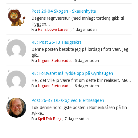
Post 26-04 Skogen - Skauenhytta
Dagens regnværstur (med innlagt torden) gikk til
Hyggen...
Fra
Hans Löwe Larsen
,
4 dager siden
RE: Post 26-13 Haugsekra
Denne posten besøkte jeg på lørdag i flott vær. Jeg
gik...
Fra
Ingunn Sætervadet
,
6 dager siden
RE: Forsvaret må rydde opp på Gyrihaugen
Hei, det ville jo være fint om dette blir realisert. Me...
Fra
Ingunn Sætervadet
,
6 dager siden
Post 26-37 OL-skog ved Bjertnessjøen
Tok denne nordligste posten i Romeriksåsen på fin
sykke...
Fra
Kjell Erik Berg
,
7 dager siden