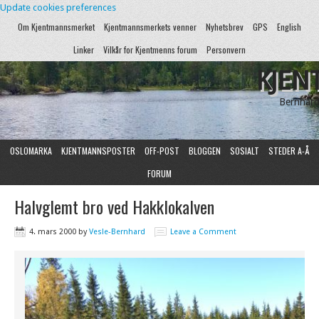
Update cookies preferences
Om Kjentmannsmerket
Kjentmannsmerkets venner
Nyhetsbrev
GPS
English
Linker
Vilkår for Kjentmenns forum
Personvern
KJEN
Bernhard
OSLOMARKA
KJENTMANNSPOSTER
OFF-POST
BLOGGEN
SOSIALT
STEDER A-Å
FORUM
Halvglemt bro ved Hakklokalven
4. mars 2000
by
Vesle-Bernhard
Leave a Comment