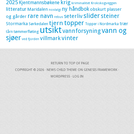
krig
2025
Kjentmannsbøkene
kriminalitet
Krokskogveggen
litteratur
ny håndbok
Maridalen
obskurt
plasser
nostalgi
slider
rare navn
steiner
seterliv
og gårder
rebus
topper
tjern
Stormarka
trær
Sørkedalen
Topper i Nordmarka
utsikt
vann og
vannforsyning
tømmerfløting
tårn
sjøer
vinter
villmark
ved fjorden
RETURN TO TOP OF PAGE
COPYRIGHT © 2026 ·
NEWS CHILD THEME
ON
GENESIS FRAMEWORK
·
WORDPRESS
·
LOG IN