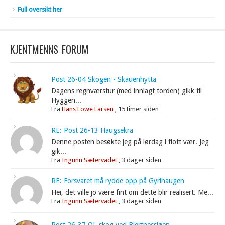
Full oversikt her
KJENTMENNS FORUM
Post 26-04 Skogen - Skauenhytta
Dagens regnværstur (med innlagt torden) gikk til
Hyggen...
Fra
Hans Löwe Larsen
,
15 timer siden
RE: Post 26-13 Haugsekra
Denne posten besøkte jeg på lørdag i flott vær. Jeg
gik...
Fra
Ingunn Sætervadet
,
3 dager siden
RE: Forsvaret må rydde opp på Gyrihaugen
Hei, det ville jo være fint om dette blir realisert. Me...
Fra
Ingunn Sætervadet
,
3 dager siden