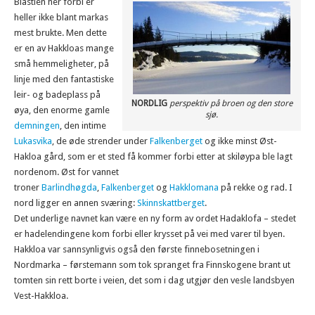
Blåstien her forbi er
heller ikke blant markas
mest brukte. Men dette
er en av Hakkloas mange
små hemmeligheter, på
linje med den fantastiske
leir- og badeplass på
NORDLIG
perspektiv på broen og den store
øya, den enorme gamle
sjø.
demningen
, den intime
Lukasvika
, de øde strender under
Falkenberget
og ikke minst Øst-
Hakloa gård, som er et sted få kommer forbi etter at skiløypa ble lagt
nordenom. Øst for vannet
troner
Barlindhøgda
,
Falkenberget
og
Hakklomana
på rekke og rad. I
nord ligger en annen sværing:
Skinnskattberget
.
Det underlige navnet kan være en ny form av ordet Hadaklofa – stedet
er hadelendingene kom forbi eller krysset på vei med varer til byen.
Hakkloa var sannsynligvis også den første finnebosetningen i
Nordmarka – førstemann som tok spranget fra Finnskogene brant ut
tomten sin rett borte i veien, det som i dag utgjør den vesle landsbyen
Vest-Hakkloa.