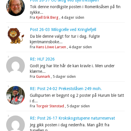
Post 26-37 OL-skog ved Bjertnessjøen
Tok denne nordligste posten i Romeriksåsen på fin
sykke...
Fra
Kjell Erik Berg
,
4 dager siden
Post 26-03 Milogcelle ved Kringlefjell
Da ble denne valgt for tur i dag. Fulgte
kjentmannsboke...
Fra
Hans Löwe Larsen
,
4 dager siden
RE: HLF 2026
Godt jeg har lite hår de kan kravle i. Men under
klærne...
Fra
Gunnark
,
5 dager siden
RE: Post 24-02 Prekestolåsen 249 moh.
Gullspurten er begynt og 2 poster på Hurum ble tatt
i d...
Fra
Torgeir Stenstad
,
5 dager siden
RE: Post 26-17 Krokskogstupene naturreservat
Jeg gikk posten i dag nedenfra. Man gått fra
tunellen p...