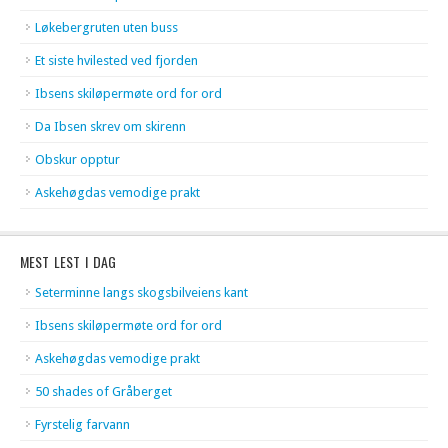
Løkebergruten uten buss
Et siste hvilested ved fjorden
Ibsens skiløpermøte ord for ord
Da Ibsen skrev om skirenn
Obskur opptur
Askehøgdas vemodige prakt
MEST LEST I DAG
Seterminne langs skogsbilveiens kant
Ibsens skiløpermøte ord for ord
Askehøgdas vemodige prakt
50 shades of Gråberget
Fyrstelig farvann