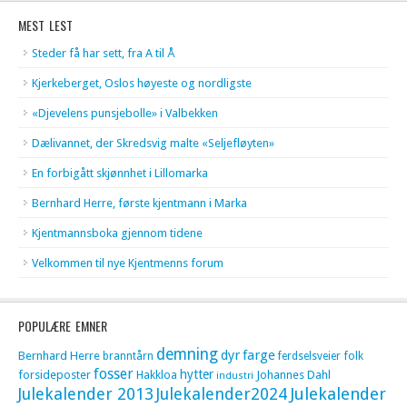
MEST LEST
Steder få har sett, fra A til Å
Kjerkeberget, Oslos høyeste og nordligste
«Djevelens punsjebolle» i Valbekken
Dælivannet, der Skredsvig malte «Seljefløyten»
En forbigått skjønnhet i Lillomarka
Bernhard Herre, første kjentmann i Marka
Kjentmannsboka gjennom tidene
Velkommen til nye Kjentmenns forum
POPULÆRE EMNER
demning
dyr
farge
Bernhard Herre
folk
branntårn
ferdselsveier
fosser
hytter
forsideposter
Hakkloa
Johannes Dahl
industri
Julekalender 2013
Julekalender2024
Julekalender