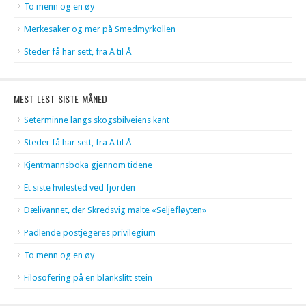
To menn og en øy
Merkesaker og mer på Smedmyrkollen
Steder få har sett, fra A til Å
MEST LEST SISTE MÅNED
Seterminne langs skogsbilveiens kant
Steder få har sett, fra A til Å
Kjentmannsboka gjennom tidene
Et siste hvilested ved fjorden
Dælivannet, der Skredsvig malte «Seljefløyten»
Padlende postjegeres privilegium
To menn og en øy
Filosofering på en blankslitt stein