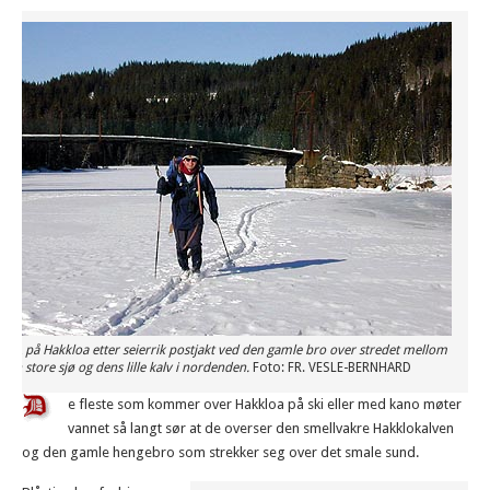
VER
på Hakkloa etter seierrik postjakt ved den gamle bro over stredet mellom
den store sjø og dens lille kalv i nordenden.
Foto: FR. VESLE-BERNHARD
e fleste som kommer over Hakkloa på ski eller med kano møter
vannet så langt sør at de overser den smellvakre Hakklokalven
og den gamle hengebro som strekker seg over det smale sund.