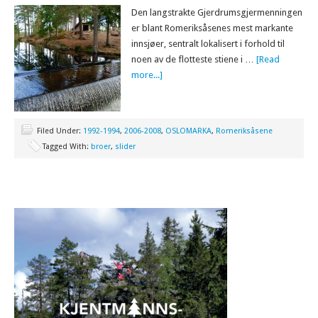
Den langstrakte Gjerdrumsgjermenningen
er blant Romeriksåsenes mest markante
innsjøer, sentralt lokalisert i forhold til
noen av de flotteste stiene i …
[Read
more...]
Filed Under:
1992-1994
,
2006-2008
,
OSLOMARKA
,
Romeriksåsene
Tagged With:
broer
,
slider