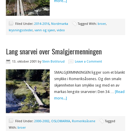
more...]
Filed Under:
2014-2016
,
Nordmarka
Tagged With:
broer
,
krysningssteder
,
vann og sjøer
,
video
Lang snarvei over Smalgjermenningen
13. oktober 2001
by
Stein Botilsrud
Leave a Comment
SMALGJERMNNINGEN ligger som et blankt
smykke i Romeriksåsenes. Og den smale
skjønnheten kan smykke seg med en av
markas lengste snarveier: Den 34 …
[Read
more...]
Filed Under:
2000-2002
,
OSLOMARKA
,
Romeriksåsene
Tagged
With:
broer