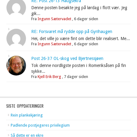
RE: Post 26-13 Haugsekra
Denne posten besøkte jeg på lørdag i flott vær. Jeg
gik...
Fra
Ingunn Sætervadet
,
6 dager siden
RE: Forsvaret må rydde opp på Gyrihaugen
Hei, det ville jo være fint om dette blir realisert. Me...
Fra
Ingunn Sætervadet
,
6 dager siden
Post 26-37 OL-skog ved Bjertnessjøen
Tok denne nordligste posten i Romeriksåsen på fin
sykke...
Fra
Kjell Erik Berg
,
7 dager siden
SISTE OPPDATERINGER
Rein plankekjøring
Padlende postjegeres privilegium
Så dette er en ekre