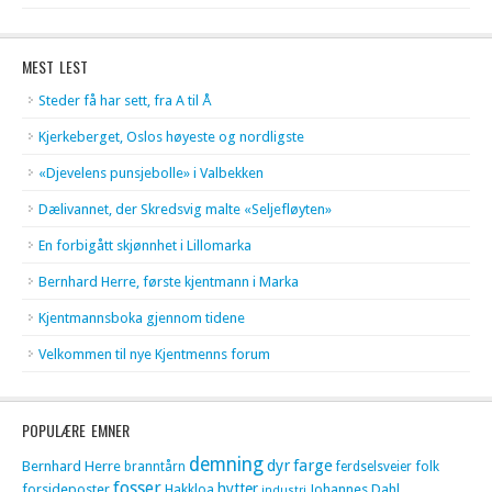
MEST LEST
Steder få har sett, fra A til Å
Kjerkeberget, Oslos høyeste og nordligste
«Djevelens punsjebolle» i Valbekken
Dælivannet, der Skredsvig malte «Seljefløyten»
En forbigått skjønnhet i Lillomarka
Bernhard Herre, første kjentmann i Marka
Kjentmannsboka gjennom tidene
Velkommen til nye Kjentmenns forum
POPULÆRE EMNER
demning
dyr
farge
Bernhard Herre
folk
branntårn
ferdselsveier
fosser
hytter
forsideposter
Hakkloa
Johannes Dahl
industri