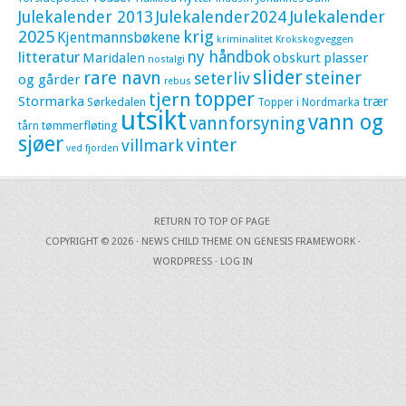
Julekalender 2013
Julekalender2024
Julekalender
krig
2025
Kjentmannsbøkene
kriminalitet
Krokskogveggen
litteratur
ny håndbok
Maridalen
obskurt
plasser
nostalgi
slider
rare navn
steiner
seterliv
og gårder
rebus
topper
tjern
Stormarka
trær
Sørkedalen
Topper i Nordmarka
utsikt
vann og
vannforsyning
tømmerfløting
tårn
sjøer
vinter
villmark
ved fjorden
RETURN TO TOP OF PAGE
COPYRIGHT © 2026 ·
NEWS CHILD THEME
ON
GENESIS FRAMEWORK
·
WORDPRESS
·
LOG IN