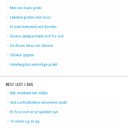
Mer enn bare preik
Løkebergruten uten buss
Et siste hvilested ved fjorden
Ibsens skiløpermøte ord for ord
Da Ibsen skrev om skirenn
Obskur opptur
Askehøgdas vemodige prakt
MEST LEST I DAG
Når middelet blir målet
Ved Lortholkollens ensomme utsikt
En foss som er et sjeldent syn
To menn og en øy