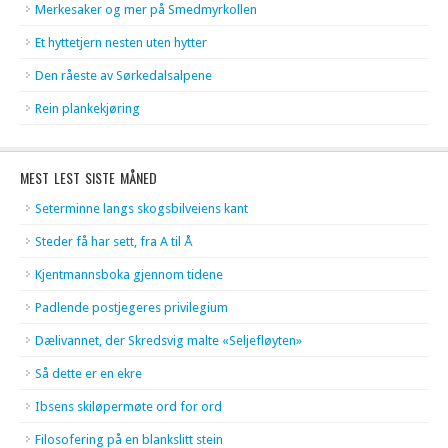
Merkesaker og mer på Smedmyrkollen
Et hyttetjern nesten uten hytter
Den råeste av Sørkedalsalpene
Rein plankekjøring
MEST LEST SISTE MÅNED
Seterminne langs skogsbilveiens kant
Steder få har sett, fra A til Å
Kjentmannsboka gjennom tidene
Padlende postjegeres privilegium
Dælivannet, der Skredsvig malte «Seljefløyten»
Så dette er en ekre
Ibsens skiløpermøte ord for ord
Filosofering på en blankslitt stein