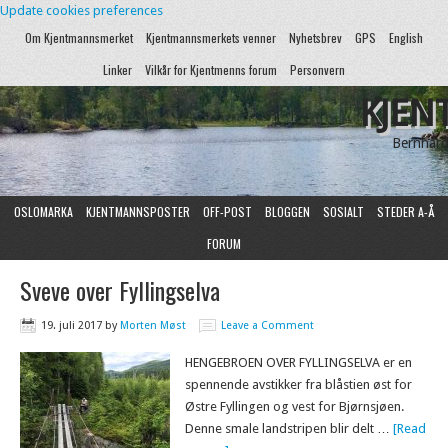
Update cookies preferences
Om Kjentmannsmerket
Kjentmannsmerkets venner
Nyhetsbrev
GPS
English
Linker
Vilkår for Kjentmenns forum
Personvern
KJEN
Bernhard
OSLOMARKA
KJENTMANNSPOSTER
OFF-POST
BLOGGEN
SOSIALT
STEDER A-Å
FORUM
Sveve over Fyllingselva
19. juli 2017
by
Morten Møst
Leave a Comment
HENGEBROEN OVER FYLLINGSELVA er en
spennende avstikker fra blåstien øst for
Østre Fyllingen og vest for Bjørnsjøen.
Denne smale landstripen blir delt …
[Read