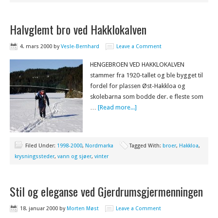
Halvglemt bro ved Hakklokalven
4. mars 2000
by
Vesle-Bernhard
Leave a Comment
HENGEBROEN VED HAKKLOKALVEN
stammer fra 1920-tallet og ble bygget til
fordel for plassen Øst-Hakkloa og
skolebarna som bodde der. e fleste som
…
[Read more...]
Filed Under:
1998-2000
,
Nordmarka
Tagged With:
broer
,
Hakkloa
,
krysningssteder
,
vann og sjøer
,
vinter
Stil og eleganse ved Gjerdrumsgjermenningen
18. januar 2000
by
Morten Møst
Leave a Comment