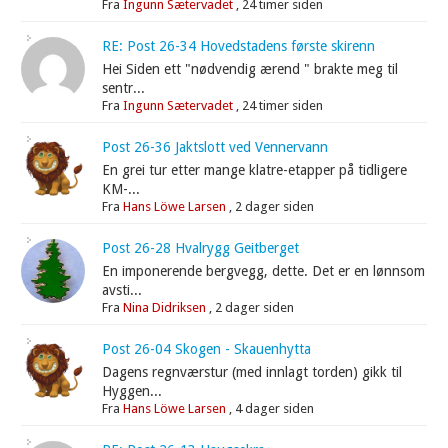
Fra
Ingunn Sætervadet
,
24 timer siden
RE: Post 26-34 Hovedstadens første skirenn
Hei Siden ett "nødvendig ærend " brakte meg til
sentr...
Fra
Ingunn Sætervadet
,
24 timer siden
Post 26-36 Jaktslott ved Vennervann
En grei tur etter mange klatre-etapper på tidligere
KM-...
Fra
Hans Löwe Larsen
,
2 dager siden
Post 26-28 Hvalrygg Geitberget
En imponerende bergvegg, dette. Det er en lønnsom
avsti...
Fra
Nina Didriksen
,
2 dager siden
Post 26-04 Skogen - Skauenhytta
Dagens regnværstur (med innlagt torden) gikk til
Hyggen...
Fra
Hans Löwe Larsen
,
4 dager siden