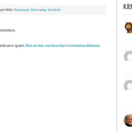
KJ
ged With:
Buskerud
,
Stormarka
,
Vestfold
mmentere.
 redusere spam.
Finn ut mer om hvordan kommentardataene