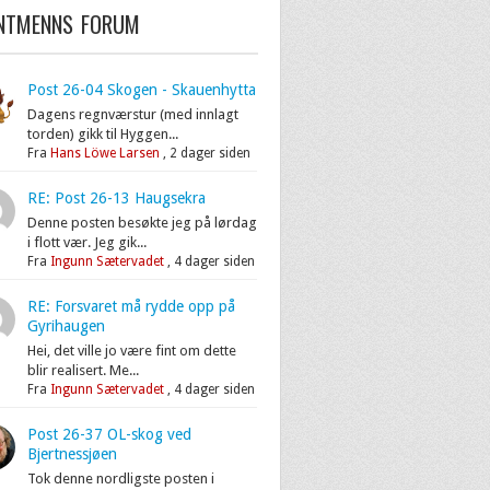
ENTMENNS FORUM
Post 26-04 Skogen - Skauenhytta
Dagens regnværstur (med innlagt
torden) gikk til Hyggen...
Fra
Hans Löwe Larsen
,
2 dager siden
RE: Post 26-13 Haugsekra
Denne posten besøkte jeg på lørdag
i flott vær. Jeg gik...
Fra
Ingunn Sætervadet
,
4 dager siden
RE: Forsvaret må rydde opp på
Gyrihaugen
Hei, det ville jo være fint om dette
blir realisert. Me...
Fra
Ingunn Sætervadet
,
4 dager siden
Post 26-37 OL-skog ved
Bjertnessjøen
Tok denne nordligste posten i