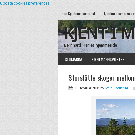
Update cookies preferences
Om Kjentmannsmerket
Kjentmannsmerkets v
KJENT I 
Bernhard Herres hjemmeside
OSLOMARKA
KJENTMANNSPOSTER
Storslåtte skoger mello
15. februar 2005
by
Stein Botilsrud