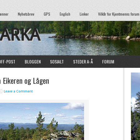
enner
Nyhetsbrev
GPS
English
Linker
Vilkår for Kjentmenns forum
MARKA
OFF-POST
BLOGGEN
SOSIALT
STEDER A-Å
FORUM
m Eikeren og Lågen
Leave a Comment