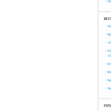
Fi
MEST
St
Kj
«D
Dæ
«S
En
Be
Kj
Ve
POPU