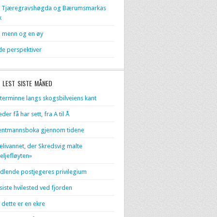
l Tjæregravshøgda og Bærumsmarkas
k
 menn og en øy
de perspektiver
 LEST SISTE MÅNED
terminne langs skogsbilveiens kant
eder få har sett, fra A til Å
entmannsboka gjennom tidene
livannet, der Skredsvig malte
eljefløyten»
dlende postjegeres privilegium
 siste hvilested ved fjorden
 dette er en ekre