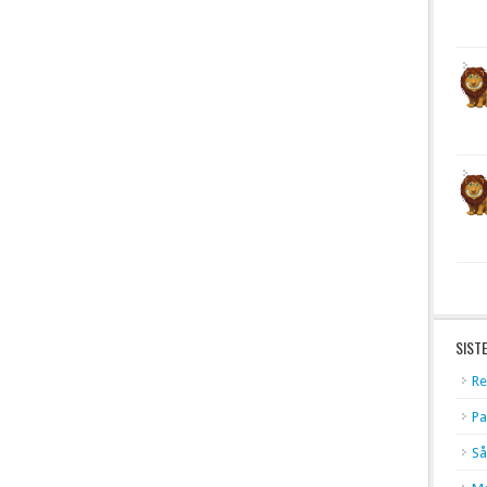
SIST
Re
Pa
Så