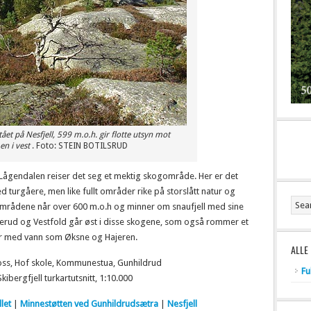
ået på Nesfjell, 599 m.o.h. gir flotte utsyn mot
en i vest
. Foto: STEIN BOTILSRUD
 Lågendalen reiser det seg et mektig skogområde. Her er det
 turgåere, men like fullt områder rike på storslått natur og
mrådene når over 600 m.o.h og minner om snaufjell med sine
erud og Vestfold går øst i disse skogene, som også rommer et
er med vann som Øksne og Hajeren.
ALLE
oss, Hof skole, Kommunestua, Gunhildrud
Fu
ibergfjell turkartutsnitt, 1:10.000
let
|
Minnestøtten ved Gunhildrudsætra
|
Nesfjell