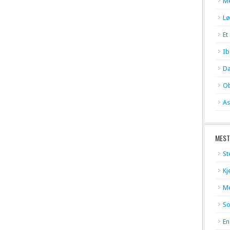
Me
Lø
Et
Ib
Da
Ob
As
MEST
St
Kj
Me
So
En