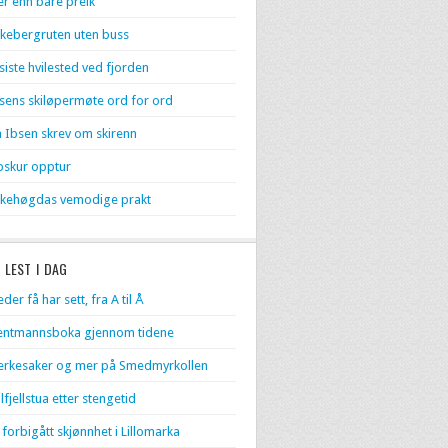
r enn bare preik
kebergruten uten buss
 siste hvilested ved fjorden
sens skiløpermøte ord for ord
 Ibsen skrev om skirenn
skur opptur
kehøgdas vemodige prakt
 LEST I DAG
eder få har sett, fra A til Å
entmannsboka gjennom tidene
rkesaker og mer på Smedmyrkollen
lfjellstua etter stengetid
 forbigått skjønnhet i Lillomarka