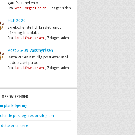
gått fra tunellen p...
Fra
Sven Borger Fiedler
,
6 dager siden
HLF 2026
Skrekk! Første HLF kravlet rundt i
håret og ble plukk...
Fra
Hans Löwe Larsen
,
7 dager siden
Post 26-09 Vassmyråsen
Dette var en naturlig post etter at vi
hadde vært på po...
Fra
Hans Löwe Larsen
,
7 dager siden
E OPPDATERINGER
in plankekjøring
dlende postjegeres privilegium
 dette er en ekre