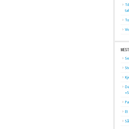
Ti
ta
To
Vi
MEST
Se
St
Kj
Dæ
«S
Pa
Et
Så