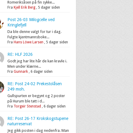
Romeriksåsen på fin sykke...
Fra
Kjell Erik Berg
,
5 dager siden
Post 26-03 Milogcelle ved
Kringlefjell
Da ble denne valgt for tur i dag.
Fulgte kjentmannsboke...
Fra
Hans Löwe Larsen
,
5 dager siden
RE: HLF 2026
Godt jeg har lite hår de kan kravle i.
Men under klærne...
Fra
Gunnark
,
6 dager siden
RE: Post 24-02 Prekestolåsen
249 moh.
Gullspurten er begynt og 2 poster
på Hurum ble tatt i d...
Fra
Torgeir Stenstad
,
6 dager siden
RE: Post 26-17 Krokskogstupene
naturreservat
Jeg gikk posten i dag nedenfra. Man