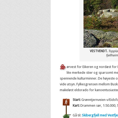
VESTVENDT.
Topplat
fjellheim
ørvest for Eikeren og nordøst for
lite merkede stier og sparsomt med
spennende kulturminner. De høyeste o
vide utsyn. Fylkesgrensen mellom Busk
makeløst eldorado for kanoentusiast
Start:
Grønntjernveien v/Eidsf
Kart:
Drammen sør, 1:50.000, Sk
Gå til:
Skibergfjell med Vestfjel