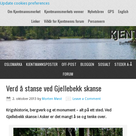
Update cookies preferences
Om Kjentmannsmerket
Kjentmannsmerkets venner
Nyhetsbrev
GPS
English
Linker
Vilkår for Kjentmenns forum
Personvern
KJEN
Bernhard
OSLOMARKA
KJENTMANNSPOSTER
OFF-POST
BLOGGEN
SOSIALT
STEDER A-Å
FORUM
Verd å stanse ved Gjellebekk skanse
2. oktober 2013
by
Morten Møst
Leave a Comment
Krigshistorie, bergverk og et monument – alt på ett sted. Ved
Gjellebekk skanse i Asker er det mangt å se og tenke over.