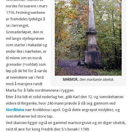
norske forsvarere i mars
1716. Festningsverkene
er fremdeles tydelige å
se i terrenget.
Grenaderløpet, den ni
mil lange styrkeprøven
som starter i Hakadal og
ender like i nærheten, er
til minne om en norsk
grenader (=soldat) som
løp på ski hit for å varsle
at svenskene var i ferd
MARMOR.
Den markante obelisk.
med å marsjere rundt
Marka for å falle nordmennene i ryggen.
Etter å ha lidt et solid nederlag her, gikk Karl den 12. og svenskehæren
videre til Ringerike, hvor 240 mann prøvde å slå seg gjennom ved
Nordkleiva
nær Krokkleiva i april. Også dette angrepet mislyktes, og
svenskehæren led store tap.
Ved skansen ligger også en gammel marmorgruve og en diger obelisk,
reist til ære for kong Fredrik den 5.’s besøk i 1749.