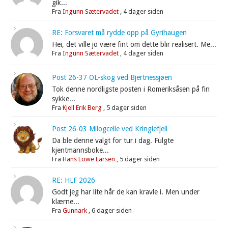
gik...
Fra
Ingunn Sætervadet
,
4 dager siden
RE: Forsvaret må rydde opp på Gyrihaugen
Hei, det ville jo være fint om dette blir realisert. Me...
Fra
Ingunn Sætervadet
,
4 dager siden
Post 26-37 OL-skog ved Bjertnessjøen
Tok denne nordligste posten i Romeriksåsen på fin
sykke...
Fra
Kjell Erik Berg
,
5 dager siden
Post 26-03 Milogcelle ved Kringlefjell
Da ble denne valgt for tur i dag. Fulgte
kjentmannsboke...
Fra
Hans Löwe Larsen
,
5 dager siden
RE: HLF 2026
Godt jeg har lite hår de kan kravle i. Men under
klærne...
Fra
Gunnark
,
6 dager siden