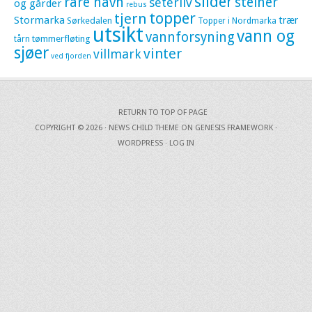
slider
rare navn
steiner
seterliv
og gårder
rebus
topper
tjern
Stormarka
trær
Sørkedalen
Topper i Nordmarka
utsikt
vann og
vannforsyning
tømmerfløting
tårn
sjøer
vinter
villmark
ved fjorden
RETURN TO TOP OF PAGE
COPYRIGHT © 2026 ·
NEWS CHILD THEME
ON
GENESIS FRAMEWORK
·
WORDPRESS
·
LOG IN