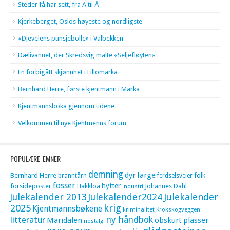
Steder få har sett, fra A til Å
Kjerkeberget, Oslos høyeste og nordligste
«Djevelens punsjebolle» i Valbekken
Dælivannet, der Skredsvig malte «Seljefløyten»
En forbigått skjønnhet i Lillomarka
Bernhard Herre, første kjentmann i Marka
Kjentmannsboka gjennom tidene
Velkommen til nye Kjentmenns forum
POPULÆRE EMNER
demning
dyr
farge
Bernhard Herre
folk
branntårn
ferdselsveier
fosser
hytter
forsideposter
Hakkloa
Johannes Dahl
industri
Julekalender 2013
Julekalender2024
Julekalender
krig
2025
Kjentmannsbøkene
kriminalitet
Krokskogveggen
litteratur
ny håndbok
Maridalen
obskurt
plasser
nostalgi