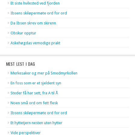
Et siste hvilested ved fjorden
Ibsens skiløpermøte ord for ord
Da Ibsen skrev om skirenn
Obskur opptur
Askehøgdas vemodige prakt
MEST LEST I DAG
Merkesaker og mer på Smedmyrkollen
En foss som er et sjeldent syn
Steder få har sett, fra A til Å
Noen små ord om fett flesk
Ibsens skiløpermøte ord for ord
Et hyttetjern nesten uten hytter
Vide perspektiver