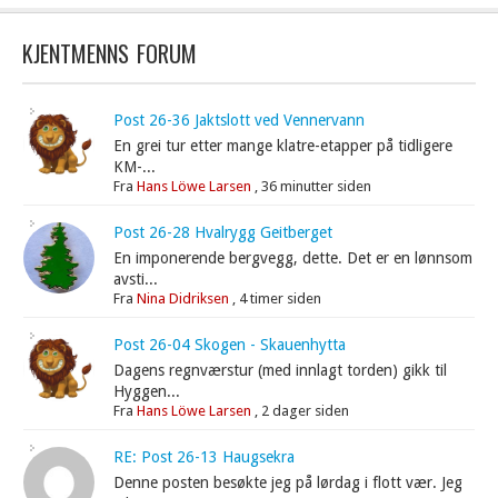
KJENTMENNS FORUM
Post 26-36 Jaktslott ved Vennervann
En grei tur etter mange klatre-etapper på tidligere
KM-...
Fra
Hans Löwe Larsen
,
36 minutter siden
Post 26-28 Hvalrygg Geitberget
En imponerende bergvegg, dette. Det er en lønnsom
avsti...
Fra
Nina Didriksen
,
4 timer siden
Post 26-04 Skogen - Skauenhytta
Dagens regnværstur (med innlagt torden) gikk til
Hyggen...
Fra
Hans Löwe Larsen
,
2 dager siden
RE: Post 26-13 Haugsekra
Denne posten besøkte jeg på lørdag i flott vær. Jeg