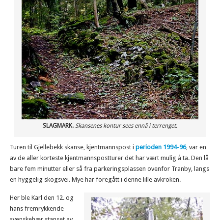
SLAGMARK.
Skansenes kontur sees ennå i terrenget.
Turen til Gjellebekk skanse, kjentmannspost i
perioden 1994-96
, var en
av de aller korteste kjentmannspostturer det har vært mulig å ta. Den lå
bare fem minutter eller så fra parkeringsplassen ovenfor Tranby, langs
en hyggelig skogsvei. Mye har foregått i denne lille avkroken.
Her ble Karl den 12. og
hans fremrykkende
svenskehær stanset av