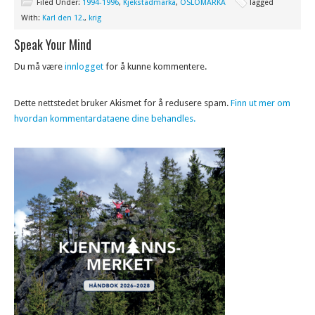
Filed Under:
1994-1996
,
Kjekstadmarka
,
OSLOMARKA
Tagged
With:
Karl den 12.
,
krig
Speak Your Mind
Du må være
innlogget
for å kunne kommentere.
Dette nettstedet bruker Akismet for å redusere spam.
Finn ut mer om
hvordan kommentardataene dine behandles.