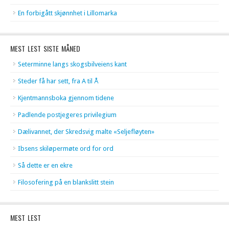
En forbigått skjønnhet i Lillomarka
MEST LEST SISTE MÅNED
Seterminne langs skogsbilveiens kant
Steder få har sett, fra A til Å
Kjentmannsboka gjennom tidene
Padlende postjegeres privilegium
Dælivannet, der Skredsvig malte «Seljefløyten»
Ibsens skiløpermøte ord for ord
Så dette er en ekre
Filosofering på en blankslitt stein
MEST LEST