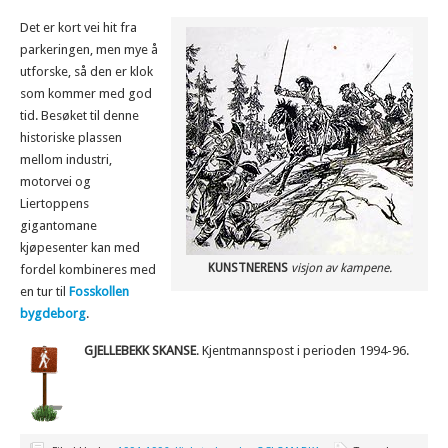
Det er kort vei hit fra
parkeringen, men mye å
utforske, så den er klok
som kommer med god
tid. Besøket til denne
historiske plassen
mellom industri,
motorvei og
Liertoppens
gigantomane
kjøpesenter kan med
KUNSTNERENS
visjon av kampene.
fordel kombineres med
en tur til
Fosskollen
bygdeborg
.
GJELLEBEKK SKANSE
. Kjentmannspost i perioden 1994-96.