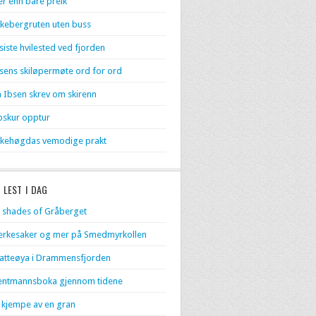
r enn bare preik
kebergruten uten buss
 siste hvilested ved fjorden
sens skiløpermøte ord for ord
 Ibsen skrev om skirenn
skur opptur
kehøgdas vemodige prakt
 LEST I DAG
 shades of Gråberget
rkesaker og mer på Smedmyrkollen
atteøya i Drammensfjorden
entmannsboka gjennom tidene
 kjempe av en gran