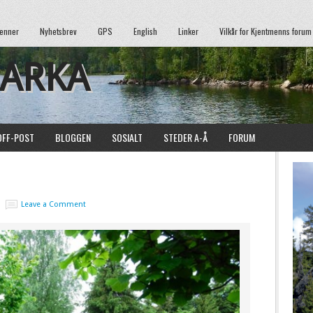
enner
Nyhetsbrev
GPS
English
Linker
Vilkår for Kjentmenns forum
MARKA
OFF-POST
BLOGGEN
SOSIALT
STEDER A-Å
FORUM
Leave a Comment