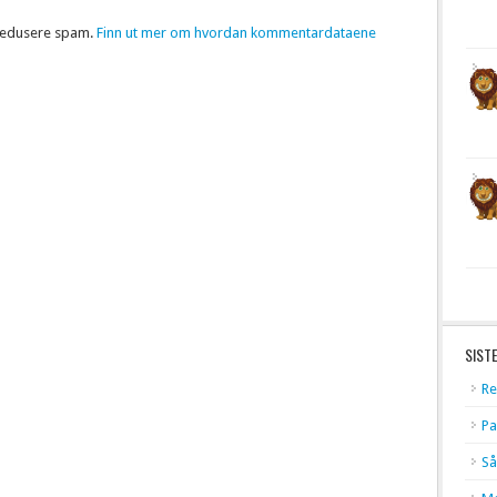
 redusere spam.
Finn ut mer om hvordan kommentardataene
SIST
Re
Pa
Så