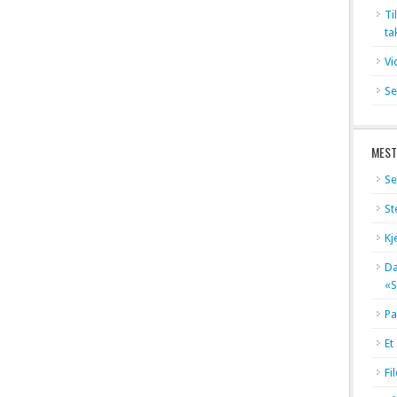
Ti
ta
Vi
Se
MEST
Se
St
Kj
Dæ
«S
Pa
Et
Fi