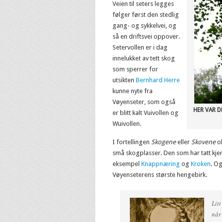
Veien til seters legges
følger først den stedlig
gang- og sykkelvei, og
så en driftsvei oppover.
Setervollen er i dag
innelukket av tett skog
som sperrer for
utsikten
Bernhard Herre
kunne nyte fra
Vøyenseter, som også
HER VAR D
er blitt kalt Vuivollen og
Wuivollen.
I fortellingen
Skogene
eller
Skovene
ob
små skogplasser. Den som har tatt kj
eksempel
Knappnæring
og
Kroken
. O
Vøyenseterens største hengebirk.
Lit
når 