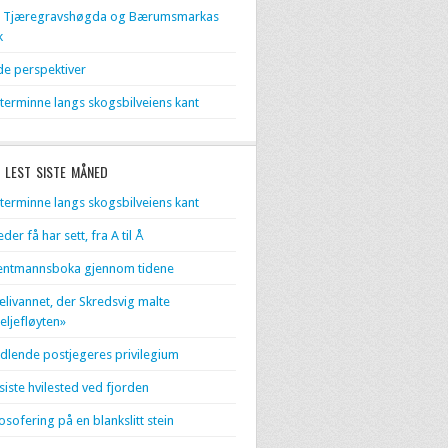
l Tjæregravshøgda og Bærumsmarkas
k
de perspektiver
terminne langs skogsbilveiens kant
 LEST SISTE MÅNED
terminne langs skogsbilveiens kant
eder få har sett, fra A til Å
entmannsboka gjennom tidene
livannet, der Skredsvig malte
eljefløyten»
dlende postjegeres privilegium
 siste hvilested ved fjorden
losofering på en blankslitt stein