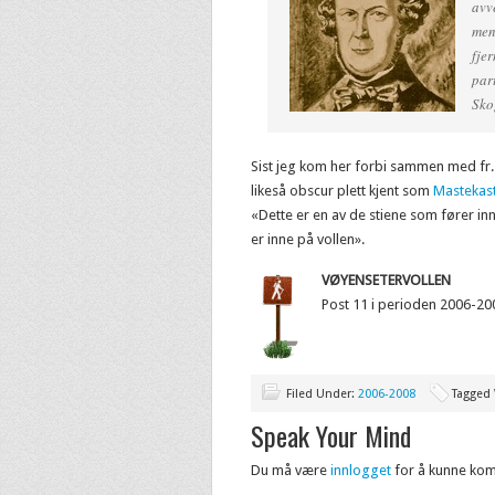
avv
men
fje
part
Sko
Sist jeg kom her forbi sammen med fr. 
likeså obscur plett kjent som
Mastekas
«Dette er en av de stiene som fører in
er inne på vollen».
VØYENSETERVOLLEN
Post 11 i perioden 2006-20
Filed Under:
2006-2008
Tagged
Speak Your Mind
Du må være
innlogget
for å kunne ko