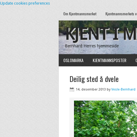
Update cookies preferences
Om Kjentmannsmerket
Kjentmannsmerkets v
KJENT I 
Bernhard Herres hjemmeside
OSLOMARKA
KJENTMANNSPOSTER
Deilig sted å dvele
14. desember 2013
by
Vesle-Bernhard