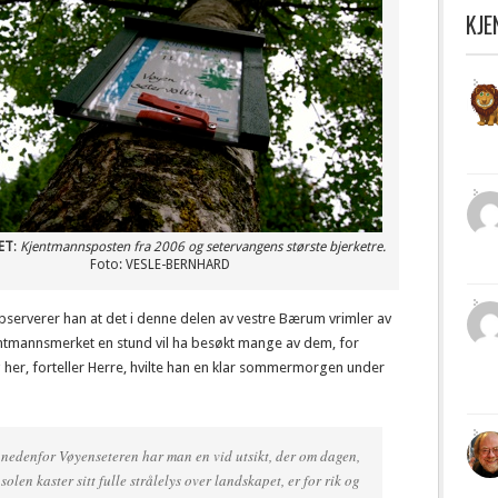
KJ
ET
:
Kjentmannsposten fra 2006 og setervangens største bjerketre.
Foto: VESLE-BERNHARD
serverer han at det i denne delen av vestre Bærum vrimler av
entmannsmerket en stund vil ha besøkt mange av dem, for
g her, forteller Herre, hvilte han en klar sommermorgen under
t nedenfor Vøyenseteren har man en vid utsikt, der om dagen,
solen kaster sitt fulle strålelys over landskapet, er for rik og