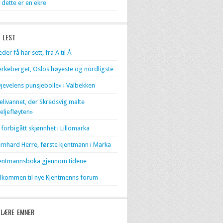
 dette er en ekre
 LEST
eder få har sett, fra A til Å
erkeberget, Oslos høyeste og nordligste
jevelens punsjebolle» i Valbekken
livannet, der Skredsvig malte
eljefløyten»
 forbigått skjønnhet i Lillomarka
rnhard Herre, første kjentmann i Marka
entmannsboka gjennom tidene
lkommen til nye Kjentmenns forum
LÆRE EMNER