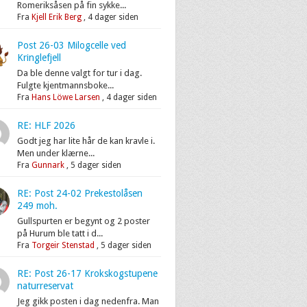
Romeriksåsen på fin sykke...
Fra
Kjell Erik Berg
,
4 dager siden
Post 26-03 Milogcelle ved
Kringlefjell
Da ble denne valgt for tur i dag.
Fulgte kjentmannsboke...
Fra
Hans Löwe Larsen
,
4 dager siden
RE: HLF 2026
Godt jeg har lite hår de kan kravle i.
Men under klærne...
Fra
Gunnark
,
5 dager siden
RE: Post 24-02 Prekestolåsen
249 moh.
Gullspurten er begynt og 2 poster
på Hurum ble tatt i d...
Fra
Torgeir Stenstad
,
5 dager siden
RE: Post 26-17 Krokskogstupene
naturreservat
Jeg gikk posten i dag nedenfra. Man