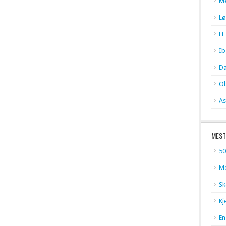
Me
Lø
Et
Ib
Da
Ob
As
MEST
50
Me
Sk
Kj
En