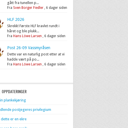
gått fra tunellen p...
Fra
Sven Borger Fiedler
,
6 dager siden
HLF 2026
Skrekk! Første HLF kravlet rundt i
håret og ble plukk...
Fra
Hans Löwe Larsen
,
6 dager siden
Post 26-09 Vassmyråsen
Dette var en naturlig post etter at vi
hadde vært på po...
Fra
Hans Löwe Larsen
,
6 dager siden
E OPPDATERINGER
in plankekjøring
dlende postjegeres privilegium
 dette er en ekre