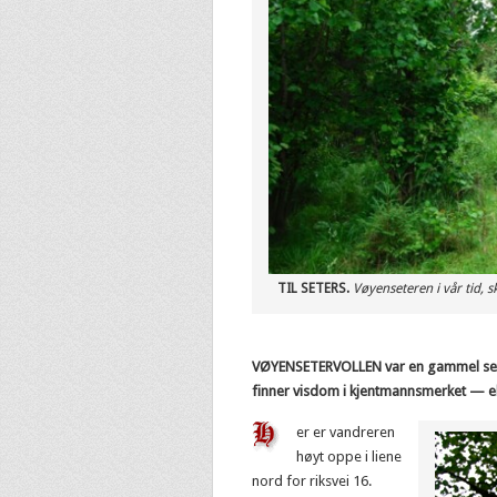
TIL SETERS.
Vøyenseteren i vår tid, s
VØYENSETERVOLLEN var en gammel seter
finner visdom i kjentmannsmerket — el
er er vandreren
høyt oppe i liene
nord for riksvei 16.