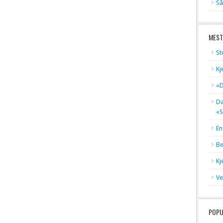
Så
MEST
St
Kj
«D
Dæ
«S
En
Be
Kj
Ve
POPU