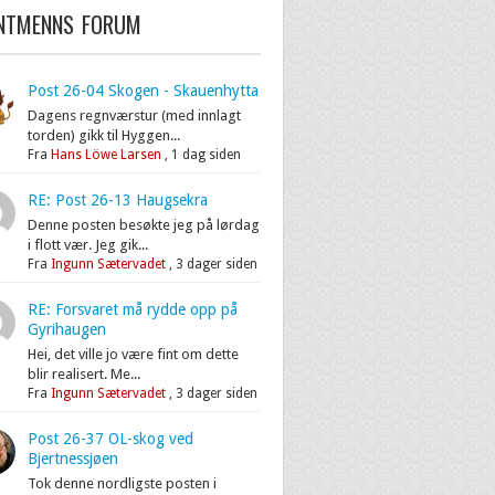
ENTMENNS FORUM
Post 26-04 Skogen - Skauenhytta
Dagens regnværstur (med innlagt
torden) gikk til Hyggen...
Fra
Hans Löwe Larsen
,
1 dag siden
RE: Post 26-13 Haugsekra
Denne posten besøkte jeg på lørdag
i flott vær. Jeg gik...
Fra
Ingunn Sætervadet
,
3 dager siden
RE: Forsvaret må rydde opp på
Gyrihaugen
Hei, det ville jo være fint om dette
blir realisert. Me...
Fra
Ingunn Sætervadet
,
3 dager siden
Post 26-37 OL-skog ved
Bjertnessjøen
Tok denne nordligste posten i