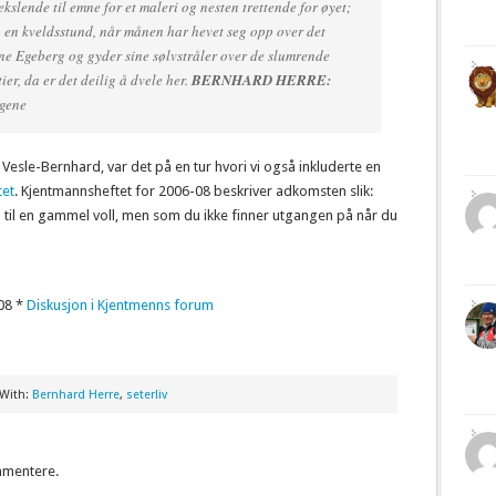
ekslende til emne for et maleri og nesten trettende for øyet;
 en kveldsstund, når månen har hevet seg opp over det
rne Egeberg og gyder sine sølvstråler over de slumrende
ier, da er det deilig å dvele her.
BERNHARD HERRE:
gene
Vesle-Bernhard, var det på en tur hvori vi også inkluderte en
tet
. Kjentmannsheftet for 2006-08 beskriver adkomsten slik:
n til en gammel voll, men som du ikke finner utgangen på når du
08 *
Diskusjon i Kjentmenns forum
 With:
Bernhard Herre
,
seterliv
mmentere.