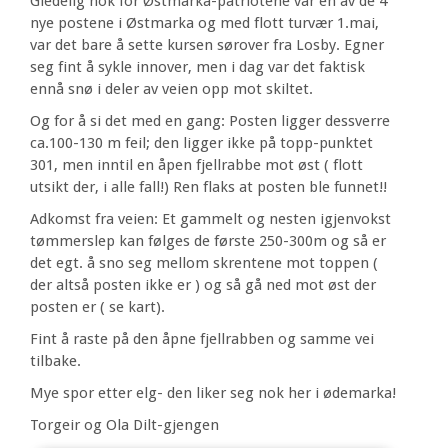
Gledelig nok for Østmarka-patriotene var en av de 4
nye postene i Østmarka og med flott turvær 1.mai,
var det bare å sette kursen sørover fra Losby. Egner
seg fint å sykle innover, men i dag var det faktisk
ennå snø i deler av veien opp mot skiltet.
Og for å si det med en gang: Posten ligger dessverre
ca.100-130 m feil; den ligger ikke på topp-punktet
301, men inntil en åpen fjellrabbe mot øst ( flott
utsikt der, i alle fall!) Ren flaks at posten ble funnet!!
Adkomst fra veien: Et gammelt og nesten igjenvokst
tømmerslep kan følges de første 250-300m og så er
det egt. å sno seg mellom skrentene mot toppen (
der altså posten ikke er ) og så gå ned mot øst der
posten er ( se kart).
Fint å raste på den åpne fjellrabben og samme vei
tilbake.
Mye spor etter elg- den liker seg nok her i ødemarka!
Torgeir og Ola Dilt-gjengen