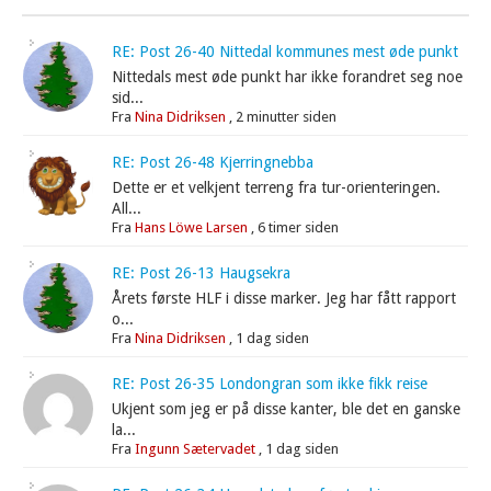
RE: Post 26-40 Nittedal kommunes mest øde punkt
Nittedals mest øde punkt har ikke forandret seg noe
sid...
Fra
Nina Didriksen
,
2 minutter siden
RE: Post 26-48 Kjerringnebba
Dette er et velkjent terreng fra tur-orienteringen.
All...
Fra
Hans Löwe Larsen
,
6 timer siden
RE: Post 26-13 Haugsekra
Årets første HLF i disse marker. Jeg har fått rapport
o...
Fra
Nina Didriksen
,
1 dag siden
RE: Post 26-35 Londongran som ikke fikk reise
Ukjent som jeg er på disse kanter, ble det en ganske
la...
Fra
Ingunn Sætervadet
,
1 dag siden