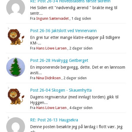
RE: Post 26-34 Hovedstadens første skirenn
Hei Siden ett "nødvendig ærend " brakte meg til
sentr...
Fra
Ingunn Sætervadet
,
1 dag siden
Post 26-36 Jaktslott ved Vennervann
En grei tur etter mange klatre-etapper på tidligere
KM-...
Fra
Hans Löwe Larsen
,
2 dager siden
Post 26-28 Hvalrygg Geitberget
En imponerende bergvegg, dette. Det er en lønnsom
avsti...
Fra
Nina Didriksen
,
2 dager siden
Post 26-04 Skogen - Skauenhytta
Dagens regnværstur (med innlagt torden) gikk til
Hyggen...
Fra
Hans Löwe Larsen
,
4 dager siden
RE: Post 26-13 Haugsekra
Denne posten besøkte jeg på lørdag i flott vær. Jeg