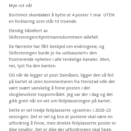
Mye rot nå!
Bortimot skandaløst å bytte ut 4 poster 1.mai UTEN
en forklaring som står til troende.
Elendig håndtert av
Skiforeningen/Kjentmannskomiteen iallefall.
De færreste har fått beskjed om endringene, og
Skiforeningen burde jo ha «utbasunert» den
frustrerende nyheten i alle tenkelige kanaler. Men,
nei, tyst fra den kanten.
OG når de legger ut post Damåsen, ligger den så feil
på kartet at uten kommentaren fra Stenstad ville det
vært svært vanskelig å finne posten i det
skogbevokste toppområdet. Jeg var der i dag og det
gikk greit når en vet om feilplasseringen på kartet.
Dette er vel tredje feilplasserte «grantre» i 2020-23
sesongen. Det er vel og bra at postene skal være en
utfordring å finne, men direkte feilplasserte poster er
ikke innafor. Det er ikke der utfordringen skal ligge.