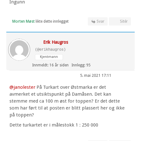
Ingunn
Morten Møst
likte dette innlegget
Svar
Sitér
Erik Haugros
(@erikhaugros)
Kjentmann
Innmeldt: 16 år siden
Innlegg: 95
5. mai 2021 17:11
@janolester
På Turkart over Østmarka er det
avmerket et utsiktspunkt på Damåsen. Det kan
stemme med ca 100 m øst for toppen? Er det dette
som har ført til at posten er blitt plassert her og ikke
på toppen?
Dette turkartet er i målestokk 1 : 250 000