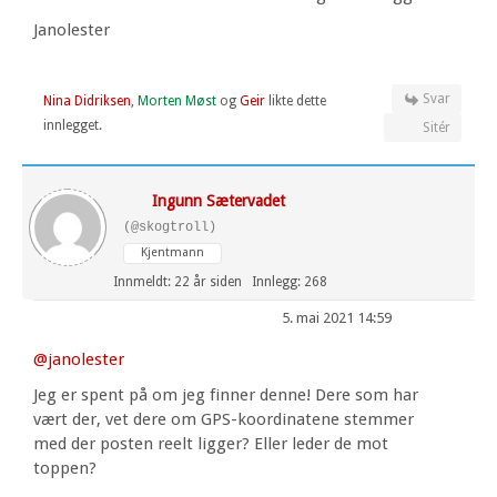
Janolester
Svar
Nina Didriksen
,
Morten Møst
og
Geir
likte dette
innlegget.
Sitér
Ingunn Sætervadet
(@skogtroll)
Kjentmann
Innmeldt: 22 år siden
Innlegg: 268
5. mai 2021 14:59
@janolester
Jeg er spent på om jeg finner denne! Dere som har
vært der, vet dere om GPS-koordinatene stemmer
med der posten reelt ligger? Eller leder de mot
toppen?