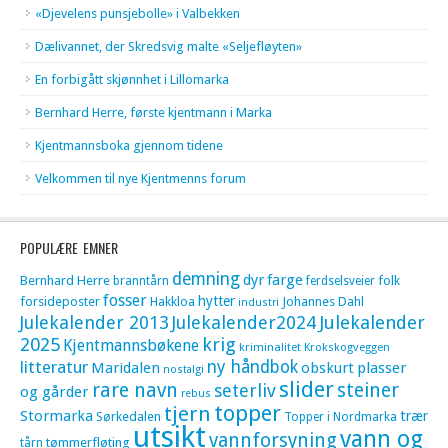
«Djevelens punsjebolle» i Valbekken
Dælivannet, der Skredsvig malte «Seljefløyten»
En forbigått skjønnhet i Lillomarka
Bernhard Herre, første kjentmann i Marka
Kjentmannsboka gjennom tidene
Velkommen til nye Kjentmenns forum
POPULÆRE EMNER
demning
dyr
farge
Bernhard Herre
folk
branntårn
ferdselsveier
fosser
hytter
forsideposter
Hakkloa
Johannes Dahl
industri
Julekalender 2013
Julekalender2024
Julekalender
krig
2025
Kjentmannsbøkene
kriminalitet
Krokskogveggen
litteratur
ny håndbok
Maridalen
obskurt
plasser
nostalgi
slider
rare navn
steiner
seterliv
og gårder
rebus
topper
tjern
Stormarka
trær
Sørkedalen
Topper i Nordmarka
utsikt
vann og
vannforsyning
tømmerfløting
tårn