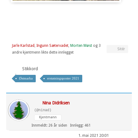
Jarle Karlstad
,
Ingunn Sætervadet
,
Morten Møst
og 3
Sitér
andre kjentmenn likte dette innlegget
Stikkord
Østmarka
erstatningsposter 2021
Nina Didriksen
(@ninad)
Kjentmann
Innmeldt: 26 år siden
Innlegg: 461
1. mai 2021 20:01