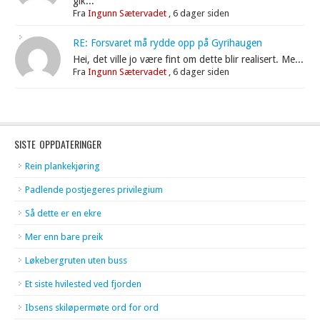
gik...
Fra
Ingunn Sætervadet
,
6 dager siden
RE: Forsvaret må rydde opp på Gyrihaugen
Hei, det ville jo være fint om dette blir realisert. Me...
Fra
Ingunn Sætervadet
,
6 dager siden
SISTE OPPDATERINGER
Rein plankekjøring
Padlende postjegeres privilegium
Så dette er en ekre
Mer enn bare preik
Løkebergruten uten buss
Et siste hvilested ved fjorden
Ibsens skiløpermøte ord for ord