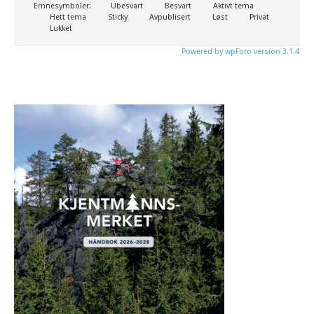
Emnesymboler:
Ubesvart
Besvart
Aktivt tema
Hett tema
Sticky
Avpublisert
Løst
Privat
Lukket
Powered by wpForo version 3.1.4