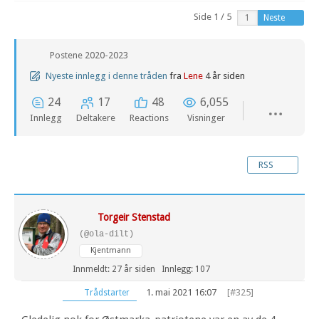
Side 1 / 5
Neste
Postene 2020-2023
Nyeste innlegg i denne tråden
fra
Lene
4 år siden
24
17
48
6,055
Innlegg
Deltakere
Reactions
Visninger
RSS
Torgeir Stenstad
(@ola-dilt)
Kjentmann
Innmeldt: 27 år siden
Innlegg: 107
1. mai 2021 16:07
[#325]
Trådstarter