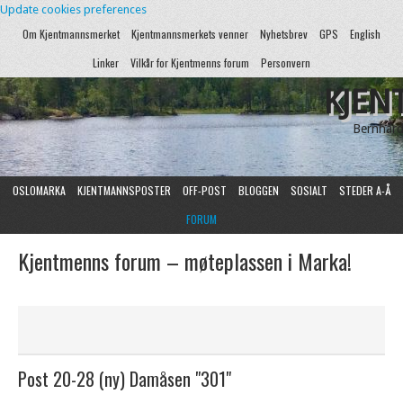
Update cookies preferences
Om Kjentmannsmerket
Kjentmannsmerkets venner
Nyhetsbrev
GPS
English
Linker
Vilkår for Kjentmenns forum
Personvern
KJEN
Bernhard
OSLOMARKA
KJENTMANNSPOSTER
OFF-POST
BLOGGEN
SOSIALT
STEDER A-Å
FORUM
Kjentmenns forum – møteplassen i Marka!
Post 20-28 (ny) Damåsen "301"