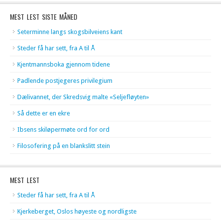
MEST LEST SISTE MÅNED
Seterminne langs skogsbilveiens kant
Steder få har sett, fra A til Å
Kjentmannsboka gjennom tidene
Padlende postjegeres privilegium
Dælivannet, der Skredsvig malte «Seljefløyten»
Så dette er en ekre
Ibsens skiløpermøte ord for ord
Filosofering på en blankslitt stein
MEST LEST
Steder få har sett, fra A til Å
Kjerkeberget, Oslos høyeste og nordligste